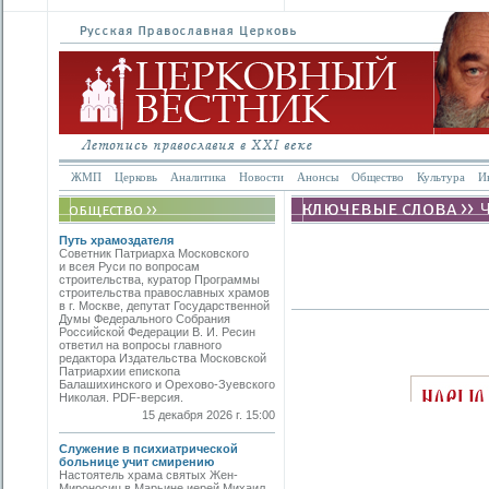
ЖМП
Церковь
Аналитика
Новости
Анонсы
Общество
Культура
И
Путь храмоздателя
Советник Патриарха Московского
и всея Руси по вопросам
строительства, куратор Программы
строительства православных храмов
в г. Москве, депутат Государственной
Думы Федерального Собрания
Российской Федерации В. И. Ресин
ответил на вопросы главного
редактора Издательства Московской
Патриархии епископа
Балашихинского и Орехово-Зуевского
Николая. PDF-версия.
15 декабря 2026 г. 15:00
Служение в психиатрической
больнице учит смирению
Настоятель храма святых Жен-
Мироносиц в Марьине иерей Михаил