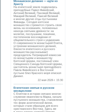
Монашеское делание — идти ко
Христу
На египетской земле подвизались
преподобные Павел Фивейский,
Антоний Великий, Пахомий Великий,
Макарий Великий, Паисий Великий
и многие другие отцы-пустынники
Фиваиды. Сегодня коптское
монашество стремится строить свою
жизнь на основаниях, положенных
некогда святыми древности: на
молитве, послушании, покаянии,
постепенном восхождении от
общежительного строя к уединению.
О современности монастырей Египта,
устроении монашеского делания,
близости египетского и русского
монашества рассказывает
председатель Патриаршей комиссии
по монастырям и монашеству
Коптской Церкви, постоянный член
Священного Синода Коптской Церкви,
настоятель монастыря преподобного
Павла Фивейского в Восточной
пустыне близ Красного моря епископ
Даниил.
22 мая 2026 г. 15:30
Египетские святые в русском
месяцеслове
С Египтом в истории связано многое:
служение евангелиста Марка, начало
пустынного монашества, становление
тех форм аскетической жизни,
которые стали образцом для всего
христианского Востока. Здесь же
в эпоху ранних гонений Церковь