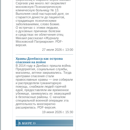
Сергеев уже много лет окормляет
московскую Психиатрическую
клиническую больницу № 13.
Выполняя свой пастырский долг, он
старается донести до пациентов,
страдающих психическими
заболеваниями, слово Божие.
О встречах с этими людьми,
о духовных причинах болезни
и средствах ее облегчения отец
Михаил рассказал «Журналу
Московской Патриархии». PDF-
версия.
27 июля 2026 г. 13:00
Храмы Донбасса как острова
спасения на войне
В 2014 году в Донбасс пришла война.
Предприятия, социальные службы,
магазины, аптеки закрывались. Тогда
центрами спасения стали
православные храмы — они собирали
и распределяли гуманитарную
помощь, снабжали людей горячей
едой, предоставляли им временное
убежище, занимались их эвакуацией
в безопасные районы. С началом
специальной военной операции эта
деятельность многократно
расширилась. PDF-версия.
19 июня 2026 г. 15:30