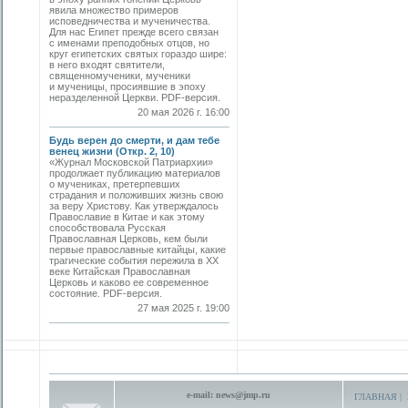
явила множество примеров
исповедничества и мученичества.
Для нас Египет прежде всего связан
с именами преподобных отцов, но
круг египетских святых гораздо шире:
в него входят святители,
священномученики, мученики
и мученицы, просиявшие в эпоху
неразделенной Церкви. PDF-версия.
20 мая 2026 г. 16:00
Будь верен до смерти, и дам тебе
венец жизни (Откр. 2, 10)
«Журнал Московской Патриархии»
продолжает публикацию материалов
о мучениках, претерпевших
страдания и положивших жизнь свою
за веру Христову. Как утверждалось
Православие в Китае и как этому
способствовала Русская
Православная Церковь, кем были
первые православные китайцы, какие
трагические события пережила в XX
веке Китайская Православная
Церковь и каково ее современное
состояние. PDF-версия.
27 мая 2025 г. 19:00
e-mail:
news@jmp.ru
ГЛАВНАЯ
|