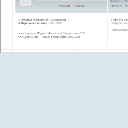
Новости
|
Ан
Редакция
Подписка
About us
|
Ли
©
Журнал Московской Патриархии
©
АРЕФА-це
и Церковный вестник
, 2007-2026
©Студия Никол
Правила испол
www.jmp.ru
— Журнал Московской Патриархии в PDF
www.tserkov.info
— старая версия сайта, 2002-2008