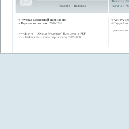
Новости
|
Ан
Редакция
Подписка
About us
|
Ли
©
Журнал Московской Патриархии
©
АРЕФА-це
и Церковный вестник
, 2007-2026
©Студия Никол
Правила испол
www.jmp.ru
— Журнал Московской Патриархии в PDF
www.tserkov.info
— старая версия сайта, 2002-2008