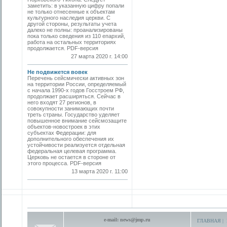
заметить: в указанную цифру попали
не только отнесенные к объектам
культурного наследия церкви. С
другой стороны, результаты учета
далеко не полны: проанализированы
пока только сведения из 110 епархий,
работа на остальных территориях
продолжается. PDF-версия
27 марта 2020 г. 14:00
Не подвижется вовек
Перечень сейсмически активных зон
на территории России, определяемый
с начала 1990-х годов Госстроем РФ,
продолжает расширяться. Сейчас в
него входят 27 регионов, в
совокупности занимающих почти
треть страны. Государство уделяет
повышенное внимание сейсмозащите
объектов-новостроек в этих
субъектах Федерации: для
дополнительного обеспечения их
устойчивости реализуется отдельная
федеральная целевая программа.
Церковь не остается в стороне от
этого процесса. PDF-версия
13 марта 2020 г. 11:00
e-mail:
news@jmp.ru
ГЛАВНАЯ
|