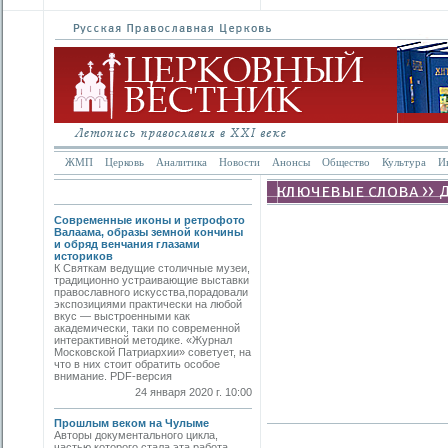
ЖМП
Церковь
Аналитика
Новости
Анонсы
Общество
Культура
И
Современные иконы и ретрофото
Валаама, образы земной кончины
и обряд венчания глазами
историков
К Святкам ведущие столичные музеи,
традиционно устраивающие выставки
православного искусства,порадовали
экспозициями практически на любой
вкус — выстроенными как
академически, таки по современной
интерактивной методике. «Журнал
Московской Патриархии» советует, на
что в них стоит обратить особое
внимание. PDF-версия
24 января 2020 г. 10:00
Прошлым веком на Чулыме
Авторы документального цикла,
частью которого стала эта работа,