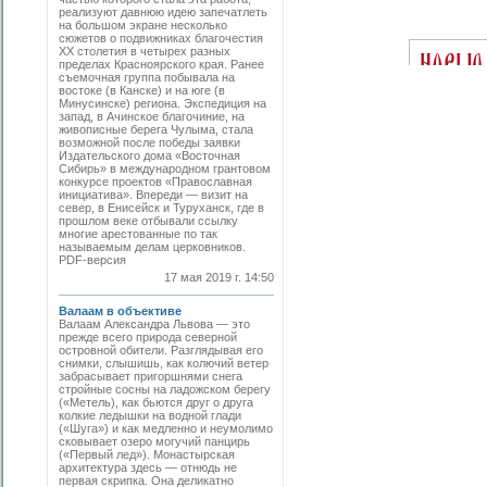
реализуют давнюю идею запечатлеть
на большом экране несколько
сюжетов о подвижниках благочестия
ХХ столетия в четырех разных
пределах Красноярского края. Ранее
съемочная группа побывала на
востоке (в Канске) и на юге (в
Минусинске) региона. Экспедиция на
запад, в Ачинское благочиние, на
живописные берега Чулыма, стала
возможной после победы заявки
Издательского дома «Восточная
Сибирь» в международном грантовом
конкурсе проектов «Православная
инициатива». Впереди — визит на
север, в Енисейск и Туруханск, где в
прошлом веке отбывали ссылку
многие арестованные по так
называемым делам церковников.
PDF-версия
17 мая 2019 г. 14:50
Валаам в объективе
Валаам Александра Львова — это
прежде всего природа северной
островной обители. Разглядывая его
снимки, слышишь, как колючий ветер
забрасывает пригоршнями снега
стройные сосны на ладожском берегу
(«Метель), как бьются друг о друга
колкие ледышки на водной глади
(«Шуга») и как медленно и неумолимо
сковывает озеро могучий панцирь
(«Первый лед»). Монастырская
архитектура здесь — отнюдь не
первая скрипка. Она деликатно