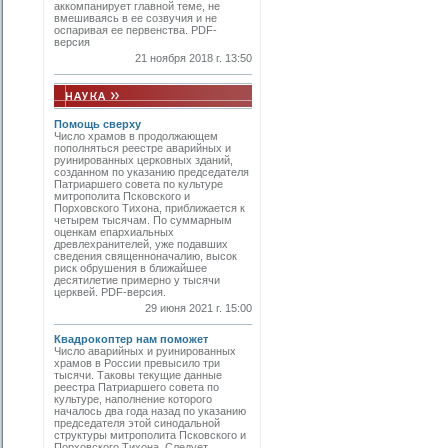
аккомпанирует главной теме, не
вмешиваясь в ее созвучия и не
оспаривая ее первенства. PDF-
версия
21 ноября 2018 г. 13:50
Помощь сверху
Число храмов в продолжающем
пополняться реестре аварийных и
руинированных церковных зданий,
созданном по указанию председателя
Патриаршего совета по культуре
митропо­лита Псковского и
Порховского Тихона, приближается к
четырем тысячам. По суммарным
оценкам епархиальных
древлехранителей, уже подавших
сведения священноначалию, высок
риск обрушения в ближайшее
десятилетие примерно у тысячи
церквей. PDF-версия.
29 июня 2021 г. 15:00
Квадрокоптер нам поможет
Число аварийных и руинированных
храмов в России превысило три
тысячи. Таковы текущие данные
реестра Патриаршего совета по
культуре, наполнение которого
началось два года назад по указанию
председателя этой синодальной
структуры митрополита Псковского и
Порховского Тихона. Следует