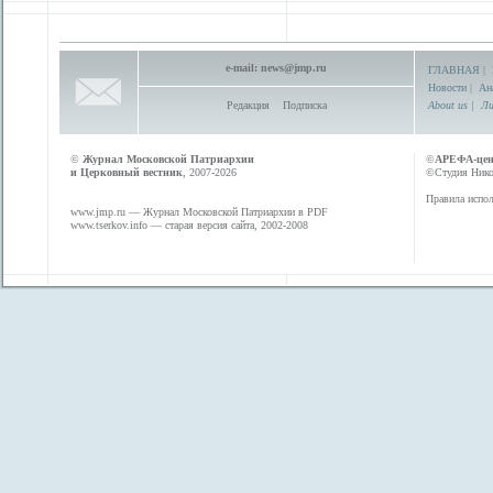
e-mail:
news@jmp.ru
ГЛАВНАЯ
|
Новости
|
Ан
Редакция
Подписка
About us
|
Ли
©
Журнал Московской Патриархии
©
АРЕФА-це
и Церковный вестник
, 2007-2026
©Студия Никол
Правила испол
www.jmp.ru
— Журнал Московской Патриархии в PDF
www.tserkov.info
— старая версия сайта, 2002-2008