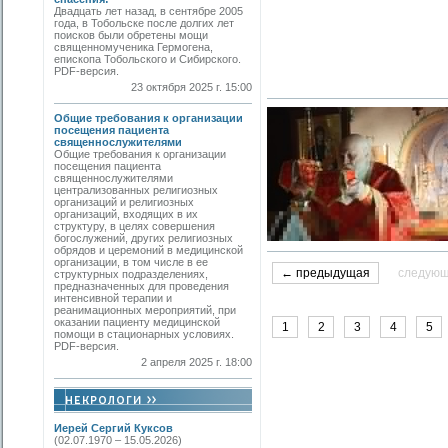
Двадцать лет назад, в сентябре 2005
года, в Тобольске после долгих лет
поисков были обретены мощи
священномученика Гермогена,
епископа Тобольского и Сибирского.
PDF-версия.
23 октября 2025 г. 15:00
Общие требования к организации
посещения пациента
священнослужителями
Общие требования к организации
посещения пациента
священнослужителями
централизованных религиозных
организаций и религиозных
организаций, входящих в их
структуру, в целях совершения
богослужений, других религиозных
обрядов и церемоний в медицинской
организации, в том числе в ее
← предыдущая
следую
структурных подразделениях,
предназначенных для проведения
интенсивной терапии и
реанимационных мероприятий, при
оказании пациенту медицинской
1
2
3
4
5
помощи в стационарных условиях.
PDF-версия.
2 апреля 2025 г. 18:00
Иерей Сергий Куксов
(02.07.1970 – 15.05.2026)