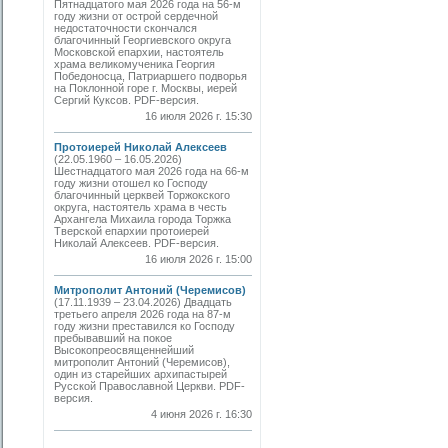
Пятнадцатого мая 2026 года на 56-м
году жизни от острой сердечной
недостаточности скончался
благочинный Георгиевского округа
Московской епархии, настоятель
храма великомученика Георгия
Победоносца, Патриаршего подворья
на Поклонной горе г. Москвы, иерей
Сергий Куксов. PDF-версия.
16 июля 2026 г. 15:30
Протоиерей Николай Алексеев
(22.05.1960 – 16.05.2026)
Шестнадцатого мая 2026 года на 66-м
году жизни отошел ко Господу
благочинный церквей Торжокского
округа, настоятель храма в честь
Архангела Михаила города Торжка
Тверской епархии протоиерей
Николай Алексеев. PDF-версия.
16 июля 2026 г. 15:00
Митрополит Антоний (Черемисов)
(17.11.1939 – 23.04.2026) Двадцать
третьего апреля 2026 года на 87-м
году жизни преставился ко Господу
пребывавший на покое
Высокопреосвященнейший
митрополит Антоний (Черемисов),
один из старейших архипастырей
Русской Православной Церкви. PDF-
версия.
4 июня 2026 г. 16:30