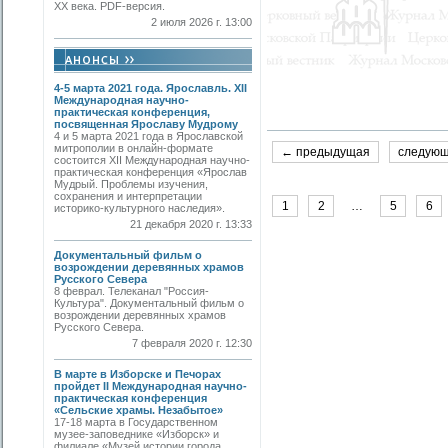
ХХ века. PDF-версия.
2 июля 2026 г. 13:00
4-5 марта 2021 года. Ярославль. XII
Международная научно-
практическая конференция,
посвященная Ярославу Мудрому
4 и 5 марта 2021 года в Ярославской
митрополии в онлайн-формате
← предыдущая
следую
состоится XII Международная научно-
практическая конференция «Ярослав
Мудрый. Проблемы изучения,
сохранения и интерпретации
1
2
…
5
6
историко-культурного наследия».
21 декабря 2020 г. 13:33
Документальный фильм о
возрождении деревянных храмов
Русского Севера
8 феврал. Телеканал "Россия-
Культура". Документальный фильм о
возрождении деревянных храмов
Русского Севера.
7 февраля 2020 г. 12:30
В марте в Изборске и Печорах
пройдет II Международная научно-
практическая конференция
«Сельские храмы. Незабытое»
17-18 марта в Государственном
музее-заповеднике «Изборск» и
филиале «Музей истории города