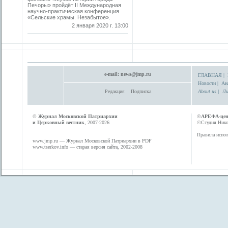
Печоры» пройдёт II Международная
научно-практическая конференция
«Сельские храмы. Незабытое».
2 января 2020 г. 13:00
e-mail:
news@jmp.ru
ГЛАВНАЯ
|
Новости
|
Ан
Редакция
Подписка
About us
|
Ли
©
Журнал Московской Патриархии
©
АРЕФА-це
и Церковный вестник
, 2007-2026
©Студия Никол
Правила испол
www.jmp.ru
— Журнал Московской Патриархии в PDF
www.tserkov.info
— старая версия сайта, 2002-2008