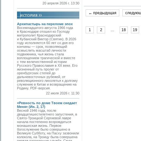
20 апреля 2026 г. 13:30
← предыдущая
следую
Архипастырь на переломе эпох
Восемнадцатого августа 1966 года
1
2
…
18
19
в Краснодаре отошел ко Господу
митрополит Краснодарский
и Кубанский Виктор (Святин). В 2026
году исполняется 60 лет со дня его
кончины — срок, позволяющий
осмыслить масштаб личности
подвижника, чья жизнь стала
воплощением трагической и вместе
с тем величественной истории
Русского Православия в XX веке. Его
жизненный путь пролег от
оренбургских степей до
дальневосточных рубежей, от
революционного лихолетья к долгому
служению в Китае и возвращению на
Родину. PDF-версия.
22 июля 2026 г. 11:30
«Ревность по доме Твоем снедает
Меня» (Ин. 2, 17)
Весной 1946 года, после
двадцатишестилетнего запустения, в
Свято-­Троицкой Сергиевой лавре
начала постепенно возрождаться
монашеская жизнь. Первое
богослужение было совершено в
Великую Субботу, на Пасху зазвонили
колокола, на Троицу была совершена
первая патриаршая служба. Сюда