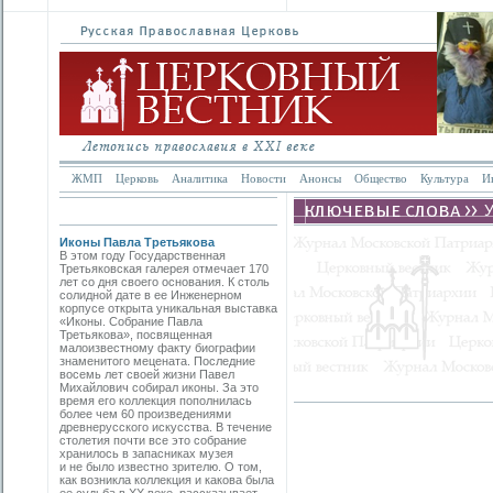
ЖМП
Церковь
Аналитика
Новости
Анонсы
Общество
Культура
И
Иконы Павла Третьякова
В этом году Государственная
Третьяковская галерея отмечает 170
лет со дня своего основания. К столь
солидной дате в ее Инженерном
корпусе открыта уникальная выставка
«Иконы. Собрание Павла
Третьякова», посвященная
малоизвестному факту биографии
знаменитого мецената. Последние
восемь лет своей жизни Павел
Михайлович собирал иконы. За это
время его коллекция пополнилась
более чем 60 произведениями
древнерусского искусства. В течение
столетия почти все это собрание
хранилось в запасниках музея
и не было известно зрителю. О том,
как возникла коллекция и какова была