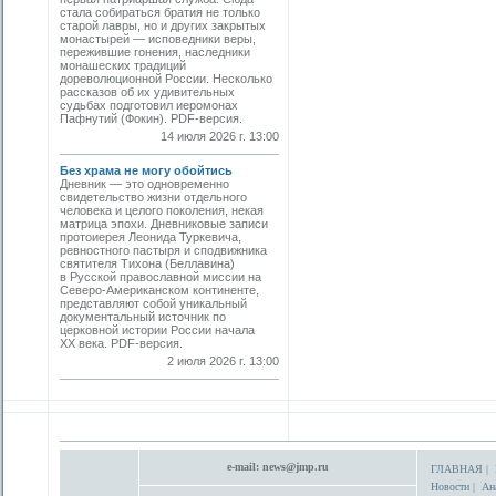
стала собираться братия не только
старой лавры, но и других закрытых
монастырей — исповедники веры,
пережившие гонения, наследники
монашеских традиций
дореволюционной России. Несколько
рассказов об их удивительных
судьбах подготовил иеромонах
Пафнутий (Фокин). PDF-версия.
14 июля 2026 г. 13:00
Без храма не могу обойтись
Дневник — это одновременно
свидетельство жизни отдельного
человека и целого поколения, некая
матрица эпохи. Дневниковые записи
протоиерея Леонида Туркевича,
ревностного пастыря и сподвижника
святителя Тихона (Беллавина)
в Русской православной миссии на
Северо-Американском континенте,
представляют собой уникальный
документальный источник по
церковной истории России начала
ХХ века. PDF-версия.
2 июля 2026 г. 13:00
e-mail:
news@jmp.ru
ГЛАВНАЯ
|
Новости
|
Ан