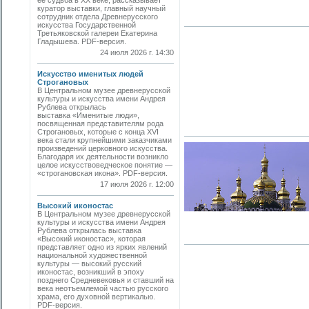
ее судьба в ХХ веке, рассказывает
куратор выставки, главный научный
сотрудник отдела Древнерусского
искусства Государственной
Третьяковской галереи Екатерина
Гладышева. PDF-версия.
24 июля 2026 г. 14:30
Искусство именитых людей
Строгановых
В Центральном музее древнерусской
культуры и искусства имени Андрея
Рублева открылась
выставка «Именитые люди»,
посвященная представителям рода
Строгановых, которые с конца XVI
века стали крупнейшими заказчиками
произведений церковного искусства.
Благодаря их деятельности возникло
целое искусствоведческое понятие —
«строгановская икона». PDF-версия.
17 июля 2026 г. 12:00
Высокий иконостас
В Центральном музее древнерусской
культуры и искусства имени Андрея
Рублева открылась выставка
«Высокий иконостас», которая
представляет одно из ярких явлений
национальной художественной
культуры — высокий русский
иконостас, возникший в эпоху
позднего Средневековья и ставший на
века неотъемлемой частью русского
храма, его духовной вертикалью.
PDF-версия.