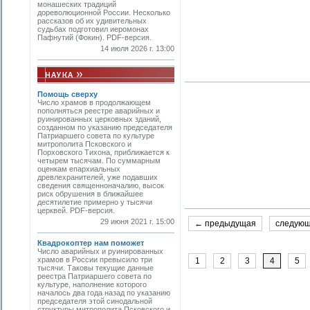
монашеских традиций
дореволюционной России. Несколько
рассказов об их удивительных
судьбах подготовил иеромонах
Пафнутий (Фокин). PDF-версия.
14 июля 2026 г. 13:00
Помощь сверху
Число храмов в продолжающем
пополняться реестре аварийных и
руинированных церковных зданий,
созданном по указанию председателя
Патриаршего совета по культуре
митропо­лита Псковского и
Порховского Тихона, приближается к
четырем тысячам. По суммарным
оценкам епархиальных
древлехранителей, уже подавших
сведения священноначалию, высок
риск обрушения в ближайшее
десятилетие примерно у тысячи
церквей. PDF-версия.
29 июня 2021 г. 15:00
← предыдущая
следую
Квадрокоптер нам поможет
Число аварийных и руинированных
храмов в России превысило три
1
2
3
4
5
тысячи. Таковы текущие данные
реестра Патриаршего совета по
культуре, наполнение которого
началось два года назад по указанию
председателя этой синодальной
структуры митрополита Псковского и