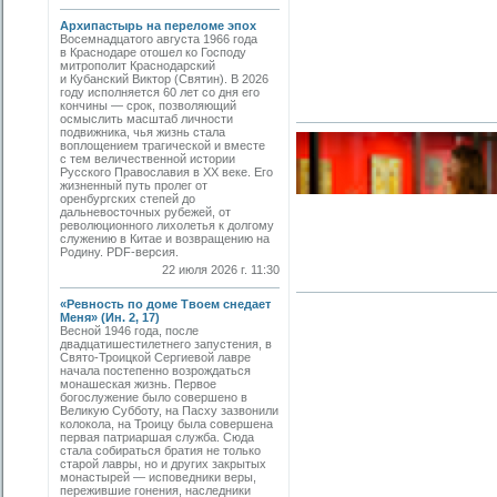
Архипастырь на переломе эпох
Восемнадцатого августа 1966 года
в Краснодаре отошел ко Господу
митрополит Краснодарский
и Кубанский Виктор (Святин). В 2026
году исполняется 60 лет со дня его
кончины — срок, позволяющий
осмыслить масштаб личности
подвижника, чья жизнь стала
воплощением трагической и вместе
с тем величественной истории
Русского Православия в XX веке. Его
жизненный путь пролег от
оренбургских степей до
дальневосточных рубежей, от
революционного лихолетья к долгому
служению в Китае и возвращению на
Родину. PDF-версия.
22 июля 2026 г. 11:30
«Ревность по доме Твоем снедает
Меня» (Ин. 2, 17)
Весной 1946 года, после
двадцатишестилетнего запустения, в
Свято-­Троицкой Сергиевой лавре
начала постепенно возрождаться
монашеская жизнь. Первое
богослужение было совершено в
Великую Субботу, на Пасху зазвонили
колокола, на Троицу была совершена
первая патриаршая служба. Сюда
стала собираться братия не только
старой лавры, но и других закрытых
монастырей — исповедники веры,
пережившие гонения, наследники