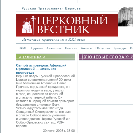
ЖМП
Церковь
Аналитика
Новости
Анонсы
Общество
Культура
И
Святой исповедник Афанасий
Орловский — жизнь как
проповедь
Верным чадом Русской Православной
Церкви во времена гонений XX века
был блаженный Афанасий Сайко.
Прячась под маской юродивого, он
укреплял людей в вере, утешал
в горе, исцелял их от болезней
и спасал от верной гибели. Он
остался в народной памяти примером
беззаветного служения Богу.
Четырнадцатого мая 2026 года
Священный Синод включил его имя
в список Собора новомучеников
и исповедников Церкви Русской и в
Собор Орловских святых. PDF-
версия.
30 июля 2026 г. 15:00