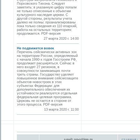
Порховского Тихона. Следует
заметить: в указанную цифру попали
не только отнесенные к объектам
культурного наследия церкви. С
другой стороны, результаты учета
далеко не полны: проанализированы
пока только сведения из 110 епархий,
работа на остальных территориях
продолжается. PDF-версия
27 марта 2020 г. 14:00
Не подвижется вовек
Перечень сейсмически активных зон
на территории России, определяемый
с начала 1990-х годов Госстроем РФ,
продолжает расширяться. Сейчас в
него входят 27 регионов, в
совокупности занимающих почти
треть страны. Государство уделяет
повышенное внимание сейсмозащите
объектов-новостроек в этих
субъектах Федерации: для
дополнительного обеспечения их
устойчивости реализуется отдельная
федеральная целевая программа.
Церковь не остается в стороне от
этого процесса. PDF-версия
13 марта 2020 г. 11:00
e-mail:
news@jmp.ru
ГЛАВНАЯ
|