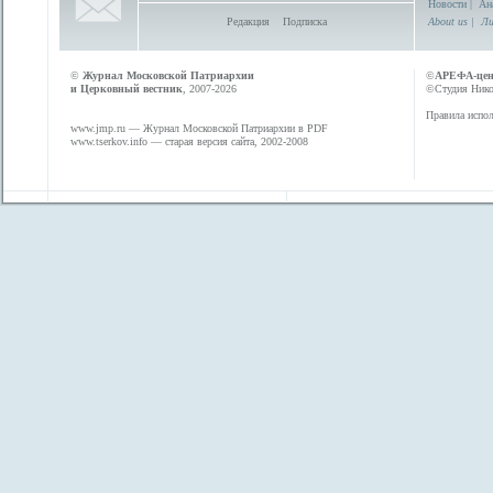
Новости
|
Ан
Редакция
Подписка
About us
|
Ли
©
Журнал Московской Патриархии
©
АРЕФА-це
и Церковный вестник
, 2007-2026
©Студия Никол
Правила испол
www.jmp.ru
— Журнал Московской Патриархии в PDF
www.tserkov.info
— старая версия сайта, 2002-2008