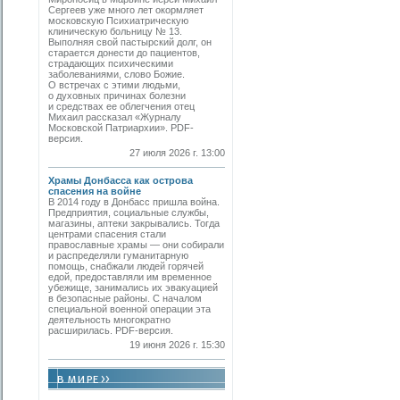
Сергеев уже много лет окормляет
московскую Психиатрическую
клиническую больницу № 13.
Выполняя свой пастырский долг, он
старается донести до пациентов,
страдающих психическими
заболеваниями, слово Божие.
О встречах с этими людьми,
о духовных причинах болезни
и средствах ее облегчения отец
Михаил рассказал «Журналу
Московской Патриархии». PDF-
версия.
27 июля 2026 г. 13:00
Храмы Донбасса как острова
спасения на войне
В 2014 году в Донбасс пришла война.
Предприятия, социальные службы,
магазины, аптеки закрывались. Тогда
центрами спасения стали
православные храмы — они собирали
и распределяли гуманитарную
помощь, снабжали людей горячей
едой, предоставляли им временное
убежище, занимались их эвакуацией
в безопасные районы. С началом
специальной военной операции эта
деятельность многократно
расширилась. PDF-версия.
19 июня 2026 г. 15:30