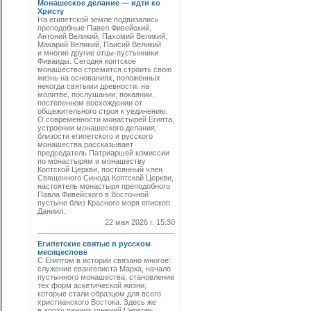
Монашеское делание — идти ко
Христу
На египетской земле подвизались
преподобные Павел Фивейский,
Антоний Великий, Пахомий Великий,
Макарий Великий, Паисий Великий
и многие другие отцы-пустынники
Фиваиды. Сегодня коптское
монашество стремится строить свою
жизнь на основаниях, положенных
некогда святыми древности: на
молитве, послушании, покаянии,
постепенном восхождении от
общежительного строя к уединению.
О современности монастырей Египта,
устроении монашеского делания,
близости египетского и русского
монашества рассказывает
председатель Патриаршей комиссии
по монастырям и монашеству
Коптской Церкви, постоянный член
Священного Синода Коптской Церкви,
настоятель монастыря преподобного
Павла Фивейского в Восточной
пустыне близ Красного моря епископ
Даниил.
22 мая 2026 г. 15:30
Египетские святые в русском
месяцеслове
С Египтом в истории связано многое:
служение евангелиста Марка, начало
пустынного монашества, становление
тех форм аскетической жизни,
которые стали образцом для всего
христианского Востока. Здесь же
в эпоху ранних гонений Церковь