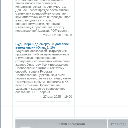
явила множество примеров
исповедничества и мученичества.
Для нас Египет прежде всего связан
с именами преподобных отцов, но
круг египетских святых гораздо шире:
в него входят святители,
священномученики, мученики
и мученицы, просиявшие в эпоху
неразделенной Церкви. PDF-версия.
20 мая 2026 г. 16:00
Будь верен до смерти, и дам тебе
венец жизни (Откр. 2, 10)
«Журнал Московской Патриархии»
продолжает публикацию материалов
о мучениках, претерпевших
страдания и положивших жизнь свою
за веру Христову. Как утверждалось
Православие в Китае и как этому
способствовала Русская
Православная Церковь, кем были
первые православные китайцы, какие
трагические события пережила в XX
веке Китайская Православная
Церковь и каково ее современное
состояние. PDF-версия.
27 мая 2025 г. 19:00
e-mail:
news@jmp.ru
ГЛАВНАЯ
|