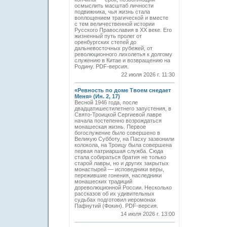
осмыслить масштаб личности
подвижника, чья жизнь стала
воплощением трагической и вместе
с тем величественной истории
Русского Православия в XX веке. Его
жизненный путь пролег от
оренбургских степей до
дальневосточных рубежей, от
революционного лихолетья к долгому
служению в Китае и возвращению на
Родину. PDF-версия.
22 июля 2026 г. 11:30
«Ревность по доме Твоем снедает
Меня» (Ин. 2, 17)
Весной 1946 года, после
двадцатишестилетнего запустения, в
Свято-­Троицкой Сергиевой лавре
начала постепенно возрождаться
монашеская жизнь. Первое
богослужение было совершено в
Великую Субботу, на Пасху зазвонили
колокола, на Троицу была совершена
первая патриаршая служба. Сюда
стала собираться братия не только
старой лавры, но и других закрытых
монастырей — исповедники веры,
пережившие гонения, наследники
монашеских традиций
дореволюционной России. Несколько
рассказов об их удивительных
судьбах подготовил иеромонах
Пафнутий (Фокин). PDF-версия.
14 июля 2026 г. 13:00