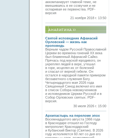
аккомпанирует главной теме, не
вмешиваясь в ее созвучия и не
оспаривая ее первенства. PDF-
версия
21 ноября 2018 г. 13:50
Святой исповедник Афанасий
Орловский — жизнь как
проповедь
Верным чадом Русской Православной
Церкви во времена гонений XX века
был блаженный Афанасий Сайко.
Прячась под маской юродивого, он
укреплял людей в вере, утешал
в горе, исцелял их от болезней
и спасал от верной гибели. Он
остался в народной памяти примером
беззаветного служения Богу.
Четырнадцатого мая 2026 года
Священный Синод включил его имя
в список Собора новомучеников
и исповедников Церкви Русской и в
Собор Орловских святых. PDF-
версия.
30 июля 2026 г. 15:00
Архипастырь на переломе эпох
Восемнадцатого августа 1966 года
в Краснодаре отошел ко Господу
митрополит Краснодарский
и Кубанский Виктор (Святин). В 2026
году исполняется 60 лет со дня его
кончины — срок, позволяющий