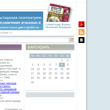
Свежий номер Журнала
Московской Патриархии
Пн
Вт
Ср
Чт
Пт
Сб
Вс
ать ответы
1
2
ьные из
3
4
5
6
7
8
9
ященников
дного пастыря, а
10
11
12
13
14
15
16
падающих между
17
18
19
20
21
22
23
блему, учесть
о с теми
24
25
26
27
28
29
30
го
31
рнет-портала
о Свято-
по церковной
славной Церкви
ду
гут
сле регистрации
подробнее >>