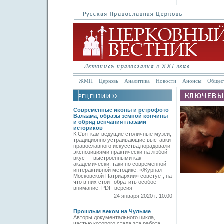
ЖМП
Церковь
Аналитика
Новости
Анонсы
Общес
Современные иконы и ретрофото
Валаама, образы земной кончины
и обряд венчания глазами
историков
К Святкам ведущие столичные музеи,
традиционно устраивающие выставки
православного искусства,порадовали
экспозициями практически на любой
вкус — выстроенными как
академически, таки по современной
интерактивной методике. «Журнал
Московской Патриархии» советует, на
что в них стоит обратить особое
внимание. PDF-версия
24 января 2020 г. 10:00
Прошлым веком на Чулыме
Авторы документального цикла,
частью которого стала эта работа,