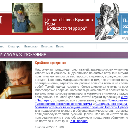
тво
Культура
Интервью
История
Видео
ПОКАЯНИЕ
Крайнее средство
Наш журнал продолжает цикл статей, задача которых — получ
известных и уважаемых духовников на самые острые и актуал
практических вопросов пастырского служения, волнующих св
сегодня. Ценность материала именно в том, что это ответ не о
палитра мнений, отражающих разные аспекты темы и не сов
собой. Такой подход позволяет более широко взглянуть на про
многообразие современного пастырского опыта и соотнести ег
трудностями, которые возникают в контексте служения у каждо
священника. Основой для этих статей служат публикации
инте
«Пастырь»
, созданного при совместном участии
Православног
Тихоновского богословского института
и
Синодального отдела 
благотворительности и социальному служению Русской Право
для поддержания диалога и обмена практическим опытом меж
священнослужителями Русской Церкви. Все наши читатели мо
присоединиться к этому обсуждению и продолжить общение по
на портале «Пастырь».
PDF-версия.
1 июля 2022 г. 13:00