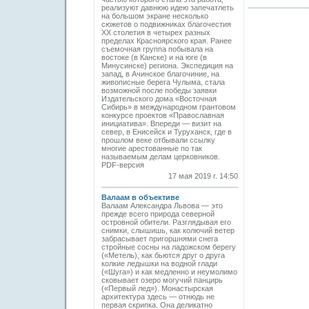
реализуют давнюю идею запечатлеть
на большом экране несколько
сюжетов о подвижниках благочестия
ХХ столетия в четырех разных
пределах Красноярского края. Ранее
съемочная группа побывала на
востоке (в Канске) и на юге (в
Минусинске) региона. Экспедиция на
запад, в Ачинское благочиние, на
живописные берега Чулыма, стала
возможной после победы заявки
Издательского дома «Восточная
Сибирь» в международном грантовом
конкурсе проектов «Православная
инициатива». Впереди — визит на
север, в Енисейск и Туруханск, где в
прошлом веке отбывали ссылку
многие арестованные по так
называемым делам церковников.
PDF-версия
17 мая 2019 г. 14:50
Валаам в объективе
Валаам Александра Львова — это
прежде всего природа северной
островной обители. Разглядывая его
снимки, слышишь, как колючий ветер
забрасывает пригоршнями снега
стройные сосны на ладожском берегу
(«Метель), как бьются друг о друга
колкие ледышки на водной глади
(«Шуга») и как медленно и неумолимо
сковывает озеро могучий панцирь
(«Первый лед»). Монастырская
архитектура здесь — отнюдь не
первая скрипка. Она деликатно