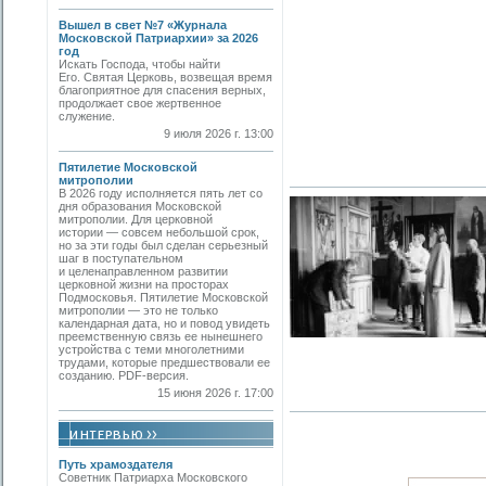
Вышел в свет №7 «Журнала
Московской Патриархии» за 2026
год
Искать Господа, чтобы найти
Его. Святая Церковь, возвещая время
благоприятное для спасения верных,
продолжает свое жертвенное
служение.
9 июля 2026 г. 13:00
Пятилетие Московской
митрополии
В 2026 году исполняется пять лет со
дня образования Московской
митрополии. Для церковной
истории — совсем небольшой срок,
но за эти годы был сделан серьезный
шаг в поступательном
и целенаправленном развитии
церковной жизни на просторах
Подмосковья. Пятилетие Московской
митрополии — это не только
календарная дата, но и повод увидеть
преемственную связь ее нынешнего
устройства с теми многолетними
трудами, которые предшествовали ее
созданию. PDF-версия.
15 июня 2026 г. 17:00
Путь храмоздателя
Советник Патриарха Московского