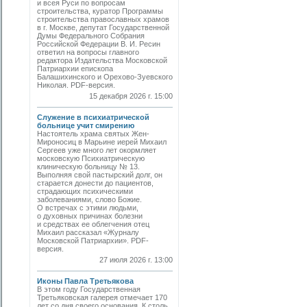
и всея Руси по вопросам
строительства, куратор Программы
строительства православных храмов
в г. Москве, депутат Государственной
Думы Федерального Собрания
Российской Федерации В. И. Ресин
ответил на вопросы главного
редактора Издательства Московской
Патриархии епископа
Балашихинского и Орехово-Зуевского
Николая. PDF-версия.
15 декабря 2026 г. 15:00
Служение в психиатрической
больнице учит смирению
Настоятель храма святых Жен-
Мироносиц в Марьине иерей Михаил
Сергеев уже много лет окормляет
московскую Психиатрическую
клиническую больницу № 13.
Выполняя свой пастырский долг, он
старается донести до пациентов,
страдающих психическими
заболеваниями, слово Божие.
О встречах с этими людьми,
о духовных причинах болезни
и средствах ее облегчения отец
Михаил рассказал «Журналу
Московской Патриархии». PDF-
версия.
27 июля 2026 г. 13:00
Иконы Павла Третьякова
В этом году Государственная
Третьяковская галерея отмечает 170
лет со дня своего основания. К столь