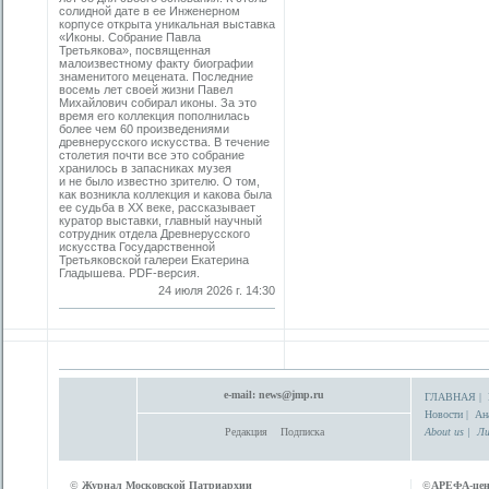
солидной дате в ее Инженерном
корпусе открыта уникальная выставка
«Иконы. Собрание Павла
Третьякова», посвященная
малоизвестному факту биографии
знаменитого мецената. Последние
восемь лет своей жизни Павел
Михайлович собирал иконы. За это
время его коллекция пополнилась
более чем 60 произведениями
древнерусского искусства. В течение
столетия почти все это собрание
хранилось в запасниках музея
и не было известно зрителю. О том,
как возникла коллекция и какова была
ее судьба в ХХ веке, рассказывает
куратор выставки, главный научный
сотрудник отдела Древнерусского
искусства Государственной
Третьяковской галереи Екатерина
Гладышева. PDF-версия.
24 июля 2026 г. 14:30
e-mail:
news@jmp.ru
ГЛАВНАЯ
|
Новости
|
Ан
Редакция
Подписка
About us
|
Ли
©
Журнал Московской Патриархии
©
АРЕФА-це