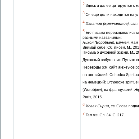
2
Здесь и далее цитируется с 
3
Он еще цел и находится на ул
4
Игнатий (Брянчанинов), свт.
5
Его письма переиздавались м
разными названиями:
Никон (Воробьев), игумен.
Нам 
Внимай себе: Сб. писем. М., 201
Письма о духовной жизни. М., 2
Духовный азбуковник. Путь ко с
Переводы (см. сайт alexey-osipo
на
английский
: Orthodox Spiritu
на
немецкий
: Orthodoxe spirit
(Worobjow);
на
французский
:
Hi
Paris, 2015.
6
Исаак
Сирин
,
св
.
Слова подвиж
7
Там же. Сл. 34. С. 217.