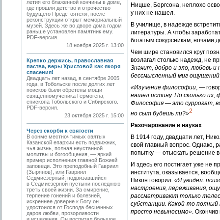
летия его блаженной кончины в доме,
Ницше, Бергсона, неплохо освои
где прошли детство и отрочество
у них не нашел.
будущего Предстоятеля, после
реконструкции открыт мемориальный
В училище, в надежде встретить
музей. Здесь же во дворе дома годом
раньше установлен памятник ему.
литературы. А чтобы заработат
PDF-версия.
богатым сокурсникам, ночами 
18 ноября 2025 г. 13:00
Чем шире становился круг позн
возлагал столько надежд, не п
Крепко держись, православная
паства, веры Христовой как якоря
Значит, добро и зло, любовь и
спасения!
бессмысленный миг ощущений 
Двадцать лет назад, в сентябре 2005
года, в Тобольске после долгих лет
«Изучение философии
, — гово
поисков были обретены мощи
нашел истину. Но сколько их, 
священномученика Гермогена,
епископа Тобольского и Сибирского.
Философия — это суррогат, вс
PDF-версия.
2
но сыт будешь ли?»
23 октября 2025 г. 15:00
Разочарование в науках
Через скорби к святости
В сонме местночтимых святых
В 1914 году, двадцати лет, Ник
Казанской епархии есть подвижник,
свой главный вопрос. Однако, 
чья жизнь, полная неустанной
попытку — отыскать решение в
молитвы и богообщения, — яркий
пример исполнения главной Божией
И здесь его постигает уже не 
заповеди. Это преподобный Гавриил
(Зырянов), или Гавриил
института, оказывается, вооб
Седмиезерный, подвизавшийся
Никон говорил:
«Я увидел: псих
в Седмиезерной пустыни последнюю
настроения, переживания, ощу
треть своей жизни. За смирение,
терпение гонений и болезней,
рассматривают только телесн
искреннее доверие к Богу он
субстанции. Какой-то полный
удостоился от Господа бесценных
просто невыносимо»
. Окончив
даров любви, прозорливости
и исцеления. Он воспитал большое