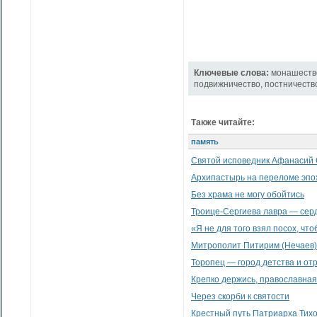
Ключевые слова:
монашеств
подвижничество
,
постничеств
Также читайте:
память
Святой исповедник Афанасий 
Архипастырь на переломе эпо
Без храма не могу обойтись
Троице-Сергиева лавра — сер
«Я не для того взял посох, что
Митрополит Питирим (Нечаев)
Торопец — город детства и от
Крепко держись, православная 
Через скорби к святости
Крестный путь Патриарха Тих