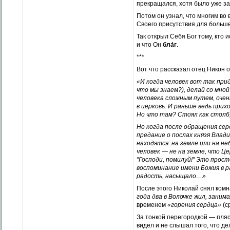
прекращался, хотя было уже за
Потом он узнал, что многим во
Своего присутствия для больш
Так открыл Себя Бог тому, кто 
и что Он
бла́г
.
***
Вот что рассказал отец Никон о
«И когда человек вот так прид
что мы знаем?), делай со мной
человека сложным путем, очен
в церковь. И раньше ведь прих
Но что там? Стоял как столб,
Но когда после обращения сер
предание о послах князя Влади
находятся: на земле или на н
человек — не на земле, что Це
"Господи, помилуй!" Это прос
воспоминание имени Божия в р
радость, насыщало…»
После этого Николай снял комна
года два в Волочке жил, заним
временем
«горения сердца»
(с
За тонкой перегородкой — пляск
видел и не слышал того, что де