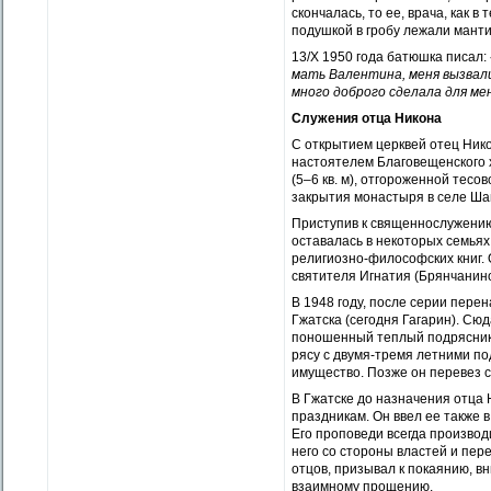
скончалась, то ее, врача, как 
подушкой в гробу лежали манти
13/X 1950 года батюшка писал:
мать Валентина, меня вызвал
много доброго сделала для ме
Служения отца Никона
С открытием церквей отец Нико
настоятелем Благовещенского х
(5–6 кв. м), отгороженной тесо
закрытия монастыря в селе Ша
Приступив к священнослужению,
оставалась в некоторых семьях
религиозно-­философских книг. 
святителя Игнатия (Брянчанино
В 1948 году, после серии пере
Гжатска (сегодня Гагарин). Сю
поношенный теплый подрясник,
рясу с двумя-тремя летними по
имущество. Позже он перевез с
В Гжатске до назначения отца
праздникам. Он ввел ее также в
Его проповеди всегда производ
него со стороны властей и пер
отцов, призывал к покаянию, в
взаимному прощению.