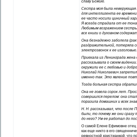
славу Божию.
Сестра моя была неверующая в
для интеллигента ее времени.
ее часто носили циничный хар
Я всегда страдала от ее тона
Любимым возражением сестры н
все книги о духовном содержа
Она безнадежно заболела (рак
раздражительной, потеряла со
электрозвонок к ее изголовью.
Приехала из Ленинграда жена 
рассказывала о своем видении.
окружили ее с любовью и добр
Николай Николаевич запретил 
именно так. Это явление повт
Тогда больная сестра обратила
Она не говела сорок лет. Прос
совершился перелом: она стал
поразила домашних и всех зна
Н. Н. рассказывал, что после
были, то почему же они сразу
до него? Ум ее работал до по
О самой Елене Ефимовне отец Н
как еще никто в его священнич
ревностной христианкой, что п