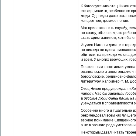
К богослужению отец Никон от
стихир, молитв, особенно во в
люди. Однажды даже останови
концертное, громкое пение.
Мог приостановить службу, есл
по храму, объяснял, что ребено
стать христианином, хотя бы е
Игумен Никон и дома, и в городе
но никогда не одевал монашеск
обители, на приходе же она де
и всем. У многих верующих, го
Постоянным занятием игумена 
евангельские и апостольские ч
богословские, религиозно-фил
литературу, например Ф. М. Дос
Отец Никон предупреждал:
«Хо
народу. Нас бы завалили (осо
а русские люди очень падки на
убеждаться в справедливости э
Особенно много и тщательно из
рекомендовал всем как лучшего
верное понимание Священного 
а не в разного рода умствовани
Некоторым давал читать творен