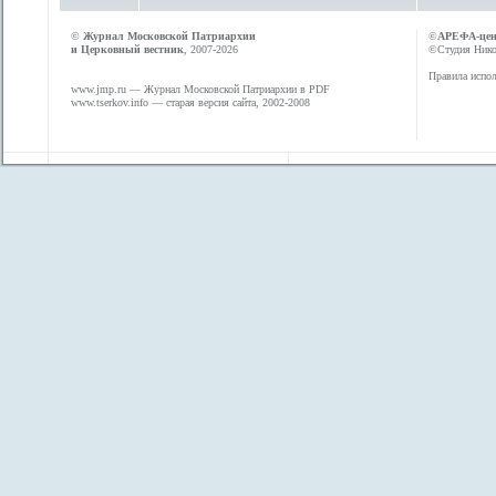
©
Журнал Московской Патриархии
©
АРЕФА-це
и Церковный вестник
, 2007-2026
©Студия Никол
Правила испол
www.jmp.ru
— Журнал Московской Патриархии в PDF
www.tserkov.info
— старая версия сайта, 2002-2008