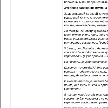
поражены были медработники 
Духовное завещание игумена
За десять дней до своей кончи
в духовной жизни, которое нек
в качестве
«психологической и
что это
, «может быть, кому-то
«И там
[в Сосновицах]
жил по 
было почти. И при этой, так 
я весь день находился в молит
внутреннее состояние, Госпо
Я думал, что Господь и далее 
где я мог бы продолжать такую
картофелин (я уже привык) — и
Но Господь не устроил этого!
Кажется, почему бы? А для ме
вот как я подвижнически живу
миллиардная доля того, что п
И вместо такого уединения Гос
понял, что я сам ничто, и прип
Спаситель".
Я познал, что Господь так ус
совсем-то для человека и не я
вернулся — и все равно приве