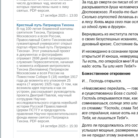
За год до смерти он писал об э
число духовных чад, многие из
которых причислены ныне к лику
раскрывается душа человеческ
святых. PDF-версия.
Достоевского. Я когда-то был
17 октября 2025 г. 13:00
Сколько глупостей делаешь в 
в лесу. Князь мира сего так 
Крестный путь Патриарха Тихона
из одной лужи в другую»
.
В год 100-летия блаженной кончины
святителя Тихона, Патриарха
Вернувшись из института лето
Московского и всея России,
о своих безуспешных исканиях
Православный Свято-Тихоновский
гуманитарный университет открыл
духовный кризис. Состояние бы
портал «Крестный путь Патриарха
Тихона». Этот уникальный проект
И неожиданно в сознании проме
в документах и фотографиях
открыться! И юноша, неверующи
отражает 2698 дней патриаршего
Ты есть, то откройся мне! Я и
служения Первосвятителя, начиная
с момента избрания митрополита
надо: есть Ты или нет Тебя?»
Тихона (Беллавина) Патриархом
Московским и всея России на
Божественное откровение
Поместном Соборе 5 (18) ноября 1917
года до момента его упокоения 25
И… Господь открылся.
марта (7 апреля) 1925 года. О том, как
возникла идея портала и как он
«Невозможно передать
, — го
устроен, рассказывает руководитель
в существовании Бога с силой
проекта Дмитрий Павлов, научный
Господь открывается так, как
сотрудник Научно-
исследовательского отдела новейшей
сомневаешься, солнце это или 
истории Русской Православной
со словами: "Господи, слава Т
Церкви ПСТГУ и председатель
все страдания, какие есть на 
правления Научно-просветительского
фонда имени святого Патриарха
Тебя, не лишиться Тебя"»
.
Тихона. PDF-версия.
Долго ли продолжалось это сос
14 октября 2025 г. 15:30
услышал мощные, размеренные,
он не придал этому значения, п