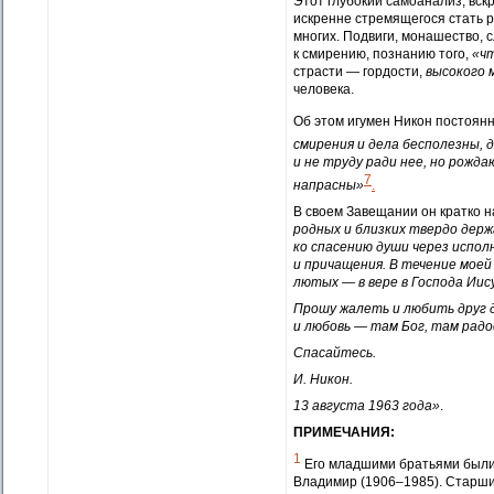
Этот глубокий самоанализ, вс
искренне стремящегося стать 
многих. Подвиги, монашество, 
к смирению, познанию того,
«чт
страсти — гордости,
высокого 
человека.
Об этом игумен Никон постоянн
смирения и дела бесполезны, 
и не труду ради нее, но рожд
7
напрасны»
.
В своем Завещании он кратко 
родных и близких твердо держ
ко спасению души через испол
и причащения. В течение моей
лютых — в вере в Господа Иис
Прошу жалеть и любить друг д
и любовь — там Бог, там радос
Спасайтесь.
И. Никон.
13 августа 1963 года»
.
ПРИМЕЧАНИЯ:
1
Его младшими братьями были:
Владимир (1906–1985). Старший