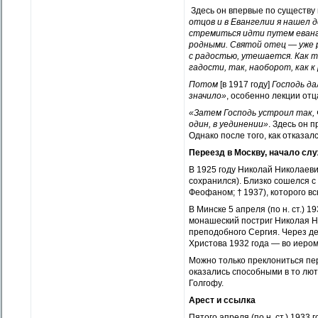
Здесь он впервые по существу 
отцов и в Евангелии я нашел 
стремиться идти путем еванг
родными. Святой отец — уже 
с радостью, утешается. Как т
гадости, так, наоборот, как 
Потом
[в 1917 году]
Господь д
значило»
, особенно лекции отц
«Затем Господь устроил так, 
один, в уединении»
. Здесь он 
Однако после того, как отказа
Переезд в Москву, начало сл
В 1925 году Николай Николаеви
сохранился). Близко сошелся 
Феофаном; † 1937), которого вс
В Минске 5 апреля (по н. ст.) 
монашеский постриг Николая Ни
преподобного Сергия. Через де
Христова 1932 года — во иером
Можно только преклониться пер
оказались способными в то лют
Голгофу.
Арест и ссылка
Пятого апреля (по н. ст.) 1933