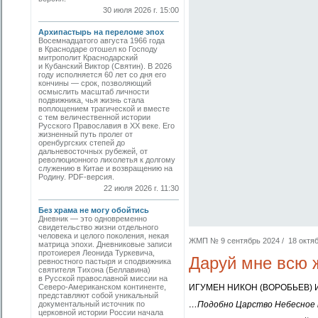
30 июля 2026 г. 15:00
Архипастырь на переломе эпох
Восемнадцатого августа 1966 года
в Краснодаре отошел ко Господу
митрополит Краснодарский
и Кубанский Виктор (Святин). В 2026
году исполняется 60 лет со дня его
кончины — срок, позволяющий
осмыслить масштаб личности
подвижника, чья жизнь стала
воплощением трагической и вместе
с тем величественной истории
Русского Православия в XX веке. Его
жизненный путь пролег от
оренбургских степей до
дальневосточных рубежей, от
революционного лихолетья к долгому
служению в Китае и возвращению на
Родину. PDF-версия.
22 июля 2026 г. 11:30
Без храма не могу обойтись
Дневник — это одновременно
свидетельство жизни отдельного
человека и целого поколения, некая
ЖМП № 9 сентябрь 2024 / 18 октябр
матрица эпохи. Дневниковые записи
протоиерея Леонида Туркевича,
Даруй мне всю ж
ревностного пастыря и сподвижника
святителя Тихона (Беллавина)
в Русской православной миссии на
Северо-Американском континенте,
ИГУМЕН НИКОН (ВОРОБЬЕВ) 
представляют собой уникальный
документальный источник по
…Подобно Царство Небесное 
церковной истории России начала