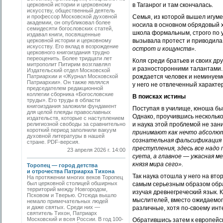
церковной истории и церковному
в Таганрог и там скончалась.
искусству, общественный деятель
и профессор Московской духовной
Семья, из которой вышел игумен
академии, он опубликовал более
носила в основном обрядовый 
семидесяти богословских статей,
школа формальным, строго по 
издавал книги, посвященные
церковной истории и церковному
вызывала протест и приводила к
искусству. Его вклад в возрождение
острот и кощунств».
церковного книгоиздания трудно
переоценить. Более тридцати лет
Коля среди братьев и своих д
митрополит Питирим возглавлял
и разносторонними талантами. 
Издательский отдел Московской
Патриархии и «Журнал Московской
рождается человек и неминуемо
Патриархии». Он также являлся
у него не отвлеченный характе
председателем редакционной
коллегии сборника «Богословские
В поисках истины
труды». Его труды в области
книгоиздания заложили фундамент
Поступая в училище, юноша был
для целой плеяды православных
Однако, проучившись несколько
издательств, которые с наступлением
религиозной свободы за сравнительно
и наука этой проблемой не зан
короткий период заполнили вакуум
принимают как нечто абсолют
духовной литературы в нашей
сознательная фальсификация п
стране. PDF-версия.
преступления, здесь все надо
23 апреля 2026 г. 14:00
суета, а главное — ужасная ме
князя мира сего».
Торопец — город детства
и отрочества Патриарха Тихона
Так наука отошла у него на вто
На протяжении многих веков Торопец
был церковной столицей обширных
самым серьезным образом обра
территорий между Новгородом,
изучая древнегреческий язык. К
Псковом и Тверью. Отсюда вышло
мыслителей, вместо ожидаемог
немало примечательных людей
и даже святых. Среди них —
различные, хотя по-своему инте
святитель Тихон, Патриарх
Московский и всея России. В год 100-
Обратившись затем к европейс