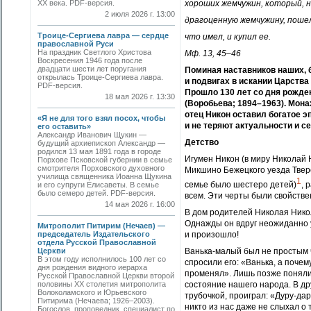
ХХ века. PDF-версия.
хороших жемчужин, который, 
2 июля 2026 г. 13:00
драгоценную жемчужину, пошел
Троице-Сергиева лавра — сердце
что имел, и купил ее.
православной Руси
На праздник Светлого Христова
Мф. 13, 45–46
Воскресения 1946 года после
двадцати шести лет поругания
Поминая наставников наших, б
открылась Троице-Сергиева лавра.
и подвигах в искании Царства 
PDF-версия.
Прошло 130 лет со дня рожде
18 мая 2026 г. 13:30
(Воробьева; 1894–1963). Мона
отец Никон оставил богатое 
«Я не для того взял посох, чтобы
и не теряют актуальности и се
его оставить»
Александр Иванович Щукин —
Детство
будущий архиепископ Александр —
родился 13 мая 1891 года в городе
Игумен Никон (в миру Николай 
Порхове Псковской губернии в семье
смотрителя Порховского духовного
Микшино Бежецкого уезда Тверск
училища священника Иоанна Щукина
1
семье было шестеро детей)
, 
и его супруги Елисаветы. В семье
было семеро детей. PDF-версия.
всем. Эти черты были свойстве
14 мая 2026 г. 16:00
В дом родителей Николая Нико
Однажды он вдруг неожиданно у
Митрополит Питирим (Нечаев) —
председатель Издательского
и произошло!
отдела Русской Православной
Церкви
Ванька-малый был не простым ч
В этом году исполнилось 100 лет со
спросили его: «Ванька, а почем
дня рождения видного иерарха
променял». Лишь позже поняли,
Русской Православной Церкви второй
половины XX столетия митрополита
состояние нашего народа. В др
Волоколамского и Юрьевского
трубочкой, проиграл: «Дуру-дар
Питирима (Нечаева; 1926–2003).
никто из нас даже не слыхал о
Богослов, проповедник, специалист по