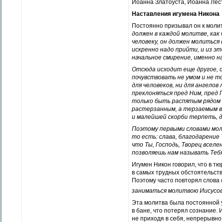
Иоанна Златоуста, Иоанна Лес
Наставления игумена Никона
Постоянно призывал он к молит
должен в каждой молитве, как 
человеку, он должен молиться 
искренно надо прийти, и из э
начальное смирение, именно н
Отсюда исходит еще другое, о
почувствовать не умом и не т
для человеков, ни для ангелов
преклоняться пред Ним, пред 
только быть распятым рядом с
растерзанным, а терзаемым вс
и малейшей скорби терпеть, 
Поэтому первыми словами моли
то есть: слава, благодарение 
что Ты, Господь, Творец всел
позволяешь нам называть Тебя
Игумен Никон говорил, что в тю
в самых трудных обстоятельств
Поэтому часто повторял слова 
заниматься молитвою Иисусов
Эта молитва была постоянной у
в бане, что потерял сознание. 
не приходя в себя, непрерывн