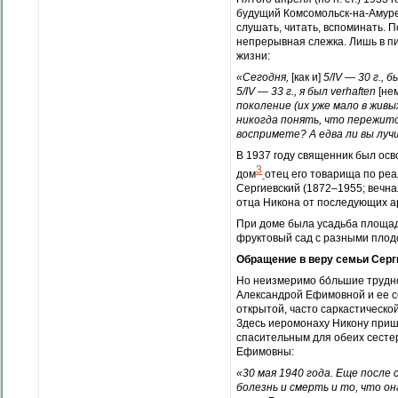
будущий Комсомольск-на-Амуре
слушать, читать, вспоминать. 
непрерывная слежка. Лишь в п
жизни:
«Сегодня,
[как и]
5/IV — 30 г., 
5/IV — 33 г., я был verhaften
[не
поколение (их уже мало в живы
никогда понять, что пережит
воспримете? А едва ли вы луч
В 1937 году священник был осв
3
дом
отец его товарища по реа
Сергиевский (1872–1955; вечна
отца Никона от последующих а
При доме была усадьба площад
фруктовый сад с разными плод
Обращение в веру семьи Серг
Но неизмеримо бо́льшие трудн
Александрой Ефимовной и ее с
открытой, часто саркастической
Здесь иеромонаху Никону приш
спасительным для обеих сесте
Ефимовны:
«
30 мая 1940 года. Еще после
болезнь и смерть и то, что он