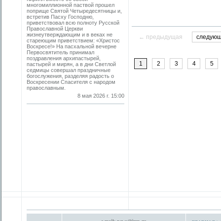
многомиллионной паствой прошел
поприще Святой Четыредесятницы и,
встретив Пасху Господню,
приветствовал всю полноту Русской
Православной Церкви
жизнеутверждающим и в веках не
← предыдущая
следую
стареющим приветствием: «Христос
Воскресе!» На пасхальной вечерне
Первосвятитель принимал
поздравления архипастырей,
1
2
3
4
5
пастырей и мирян, а в дни Светлой
седмицы совершал праздничные
богослужения, разделяя радость о
Воскресении Спасителя с народом
православным.
8 мая 2026 г. 15:00