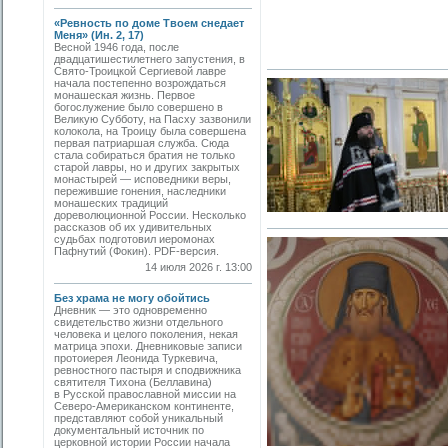
«Ревность по доме Твоем снедает
Меня» (Ин. 2, 17)
Весной 1946 года, после
двадцатишестилетнего запустения, в
Свято-­Троицкой Сергиевой лавре
начала постепенно возрождаться
монашеская жизнь. Первое
богослужение было совершено в
Великую Субботу, на Пасху зазвонили
колокола, на Троицу была совершена
первая патриаршая служба. Сюда
стала собираться братия не только
старой лавры, но и других закрытых
монастырей — исповедники веры,
пережившие гонения, наследники
монашеских традиций
дореволюционной России. Несколько
рассказов об их удивительных
судьбах подготовил иеромонах
Пафнутий (Фокин). PDF-версия.
14 июля 2026 г. 13:00
Без храма не могу обойтись
Дневник — это одновременно
свидетельство жизни отдельного
человека и целого поколения, некая
матрица эпохи. Дневниковые записи
протоиерея Леонида Туркевича,
ревностного пастыря и сподвижника
святителя Тихона (Беллавина)
в Русской православной миссии на
Северо-Американском континенте,
представляют собой уникальный
документальный источник по
церковной истории России начала