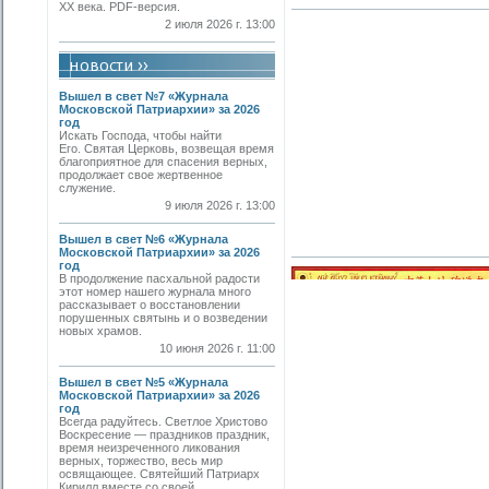
ХХ века. PDF-версия.
2 июля 2026 г. 13:00
Вышел в свет №7 «Журнала
Московской Патриархии» за 2026
год
Искать Господа, чтобы найти
Его. Святая Церковь, возвещая время
благоприятное для спасения верных,
продолжает свое жертвенное
служение.
9 июля 2026 г. 13:00
Вышел в свет №6 «Журнала
Московской Патриархии» за 2026
год
В продолжение пасхальной радости
этот номер нашего журнала много
рассказывает о восстановлении
порушенных святынь и о возведении
новых храмов.
10 июня 2026 г. 11:00
Вышел в свет №5 «Журнала
Московской Патриархии» за 2026
год
Всегда радуйтесь. Светлое Христово
Воскресение — праздников праздник,
время неизреченного ликования
верных, торжество, весь мир
освящающее. Святейший Патриарх
Кирилл вместе со своей