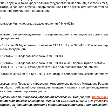
к ней служба, а также федеральным государственным органам, в которых фе
смотрена военная служба или приравненная к ней служба, осуществляется п
казанной медицинской организации.
:
риказом Министерства здравоохранения РФ № 628н
тственно священнослужители, посещение пациента, медицинская организаци
дразделение).
и 1 статьи 79 Федерального закона от 21.11.2011 г. № 323-ФЗ «Об основах ох
ийской Федерации».
и 5 статьи 19 Федерального закона № 323-ФЗ.
и 5 статьи 19 Федерального закона № 323-ФЗ, абзац первый пункта 3 статьи 
9.1997 г. № 125-ФЗ «О свободе совести и о религиозных объединениях».
закон от 30.03.1999 г. № 52-ФЗ «О санитарно-эпидемиологическом благопол
уководителя Правового управления относительно приказа Минздрава России
ии общих требований к организации посещения пациента священнослужите
ых религиозных организаций...»
руководителя Правового управления Московской Патриархии
игумении 
сительно приказа Минздрава России от 19.11.2024 № 628н «Об утвержд
организации посещения пациента священнослужителями централизован