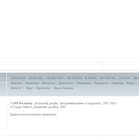
ГЛАВНАЯ
|
ЦЕРКОВЬ
|
ОБЩЕСТВО
|
ИСТОРИЯ
|
В МИРЕ
|
КУЛЬТУРА
|
НАУКА
|
ЖМ
Новости
|
Аналитика
|
Интервью
|
Документы
|
Репортажи
|
Некрологи
|
Рецензии
|
Видео
|
About us
|
Лица
|
Партнеры
|
Наши баннеры
©
АРЕФА-центр
, детальный дизайн, программирование и поддержка, 2007-2015
©Студия Никола, концепция дизайна, 2007
Правила использования материалов