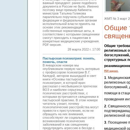
важный прецедент: ранее подобного
документа в России не было. Именно
поэтому вице-премьер Кабинета
министров Татьяна Голикова
параллельно поручила субъектам
ЖМП № 3 март 202
федерации и федеральным органам
исполнительной власти принять на
Общие т
основе этих рекомендаций
собственные нормативные акты, в
священ
соответствии с которыми священники
смогут приходить к пациентам в
конкретные медицинские учреждения.
PDF-версия.
Общие требова
28 марта 2022 г. 17:00
религиозных о
богослужений,
Пастырская психиатрия: понять,
структурных п
помочь, спасти
В январском номере мы
реанимационны
опубликовали первую часть интервью
PDF-версия.
с профессором психиатрии В. Г.
Каледой, автором вышедшей в свет
1
. Медицинска
книги «Основы пастырской
религиозных ор
психиатрии», в которой врач
рассказал о несбывшихся прогнозах
богослужений, 
ВОЗ и наиболее серьезных
помощи в стаци
психических расстройствах, с
которыми встречаются священники в
проведения ин
пастырской практике. В этом номере
читатель узнает, почему
2
. Священносл
психопатические расстройства могут
привести к преступлению, если не
подтверждающе
обращать на них внимания,
религиозной ор
способствуют ли социальные сети
возникновению психических
3
. Посещение 
заболеваний и как священнику
предупредить агрессию в беседе с
медицинской о