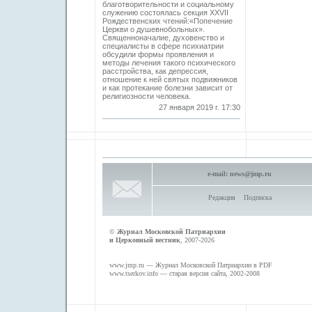
благотворительности и социальному
служению состоялась секция XXVII
Рождественских чтений:«Попечение
Церкви о душевнобольных».
Священноначалие, духовенство и
специалисты в сфере психиатрии
обсудили формы проявления и
методы лечения такого психического
расстройства, как депрессия,
отношение к ней святых подвижников
и как протекание болезни зависит от
религиозности человека.
27 января 2019 г. 17:30
e-mail:
news@jmp.ru
Редакция
Подписка
©
Журнал Московской Патриархии
и Церковный вестник
, 2007-2026
www.jmp.ru
— Журнал Московской Патриархии в PDF
www.tserkov.info
— старая версия сайта, 2002-2008