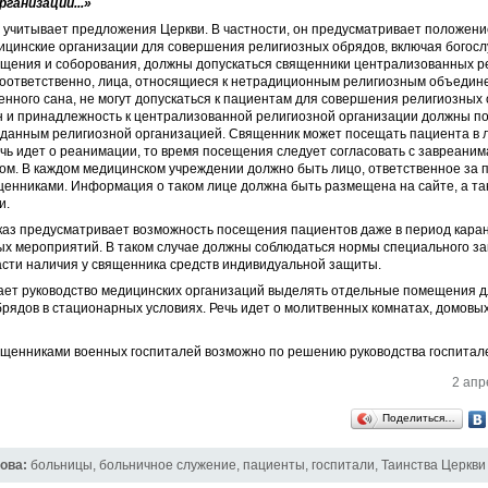
рганизаций...»
 учитывает предложения Церкви. В частности, он предусматривает положени
ицинские организации для совершения религиозных обрядов, включая богосл
ащения и соборования, должны допускаться священники централизованных р
­Соответственно, лица, относящиеся к нетрадиционным религиозным объедин
ного сана, не могут допускаться к пациентам для совершения религиозных 
 и принадлежность к централизованной религиозной организации должны п
ыданным религиозной организацией. Священник может посещать пациента в 
чь идет о реанимации, то время посещения следует согласовать с завреани
ом. В каждом медицинском учреждении должно быть лицо, ответственное за
енниками. Информация о таком лице должна быть размещена на сайте, а та
и.
каз предусматривает возможность посещения пациентов даже в период кара
ых мероприятий. В таком случае должны соблюдаться нормы специального за
части наличия у священника средств индивидуальной защиты.
ает руководство медицинских организаций выделять отдельные помещения 
рядов в стационарных условиях. Речь идет о молитвенных комнатах, домовы
щенниками военных госпиталей возможно по решению руководства госпитал
2 апр
Поделиться…
ова:
больницы
,
больничное служение
,
пациенты
,
госпитали
,
Таинства Церкви