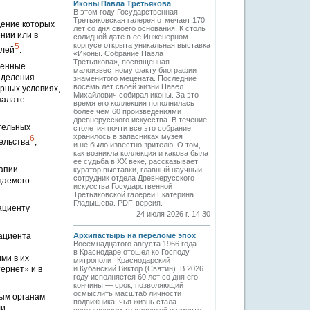
Иконы Павла Третьякова
В этом году Государственная
Третьяковская галерея отмечает 170
дение которых
лет со дня своего основания. К столь
нии или в
солидной дате в ее Инженерном
корпусе открыта уникальная выставка
5
елей
.
«Иконы. Собрание Павла
Третьякова», посвященная
ленные
малоизвестному факту биографии
азделения
знаменитого мецената. Последние
восемь лет своей жизни Павел
рных условиях,
Михайлович собирал иконы. За это
палате
время его коллекция пополнилась
более чем 60 произведениями
древнерусского искусства. В течение
тельных
столетия почти все это собрание
хранилось в запасниках музея
6
ельства
,
и не было известно зрителю. О том,
как возникла коллекция и какова была
ее судьба в ХХ веке, рассказывает
рапии
куратор выставки, главный научный
сотрудник отдела Древнерусского
щаемого
искусства Государственной
Третьяковской галереи Екатерина
Гладышева. PDF-версия.
ациенту
24 июля 2026 г. 14:30
ациента
Архипастырь на переломе эпох
Восемнадцатого августа 1966 года
в Краснодаре отошел ко Господу
ми в их
митрополит Краснодарский
ернет» и в
и Кубанский Виктор (Святин). В 2026
году исполняется 60 лет со дня его
кончины — срок, позволяющий
осмыслить масштаб личности
ным органам
подвижника, чья жизнь стала
ли