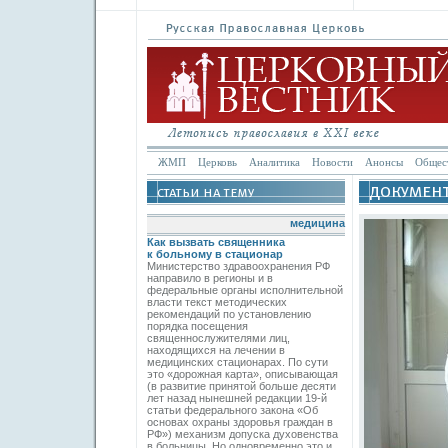
ЖМП
Церковь
Аналитика
Новости
Анонсы
Общес
медицина
Как вызвать священника
к больному в стационар
Министерство здравоохранения РФ
направило в регионы и в
федеральные органы исполнительной
власти текст методических
рекомендаций по установлению
порядка посещения
священнослужителями лиц,
находящихся на лечении в
медицинских стационарах. По сути
это «дорожная карта», описывающая
(в развитие принятой больше десяти
лет назад нынешней редакции 19-й
статьи федерального закона «Об
основах охраны здоровья граждан в
РФ») механизм допуска духовенства
в больницы. Но одновременно это и