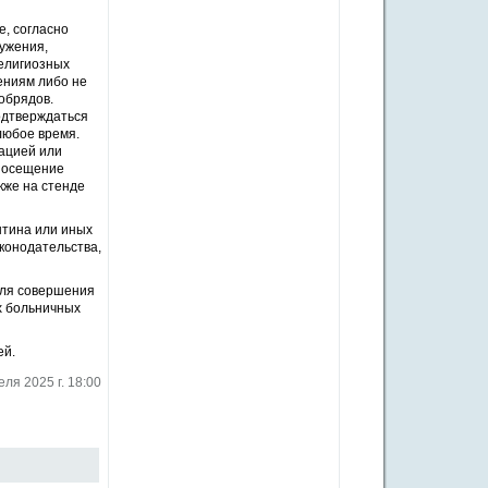
е, согласно
ужения,
елигиозных
ениям либо не
обрядов.
одтверждаться
любое время.
мацией или
 посещение
кже на стенде
нтина или иных
конодательства,
для совершения
х больничных
ей.
еля 2025 г. 18:00