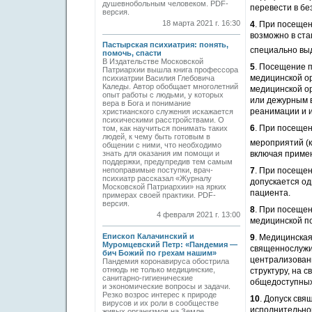
душевнобольным человеком. PDF-
перевести в б
версия.
18 марта 2021 г. 16:30
4
. При посеще
возможно в ст
Пастырская психиатрия: понять,
специально вы
помочь, спасти
В Издательстве Московской
5
. Посещение 
Патриархии вышла книга профессора
медицинской ор
психиатрии Василия Глебовича
Каледы. Автор обобщает многолетний
медицинской ор
опыт работы с людьми, у которых
или дежурным в
вера в Бога и понимание
реанимации и 
христианского служения искажается
психическими расстройствами. О
6
. При посещен
том, как научиться понимать таких
людей, к чему быть готовым в
мероприятий (к
общении с ними, что необходимо
знать для оказания им помощи и
включая приме
поддержки, предупредив тем самым
непоправимые поступки, врач-
7
. При посеще
психиатр рассказал «Журналу
допускается о
Московской Патриархии» на ярких
пациента.
примерах своей практики. PDF-
версия.
8
. При посеще
4 февраля 2021 г. 13:00
медицинской п
Епископ Калачинский и
9
. Медицинска
Муромцевский Петр: «Пандемия —
священнослужи
бич Божий по грехам нашим»
централизован
Пандемия коронавируса обострила
отнюдь не только медицинские,
структуру, на 
санитарно-гигиенические
общедоступных 
и экономические вопросы и задачи.
Резко возрос интерес к природе
10
. Допуск св
вирусов и их роли в сообществе
исполнительно
живых организмов на Земле,