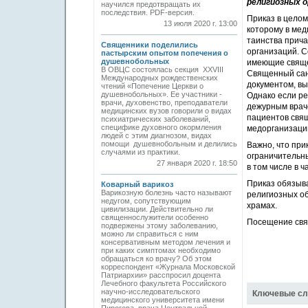
религиозных о
научился предотвращать их
последствия. PDF-версия.
Приказ в целом
13 июля 2020 г. 13:00
которому в мед
таинства прич
Священники поделились
организаций. 
пастырским опытом попечения о
душевнобольных
имеющие священ
В ОВЦС состоялась секция XXVIII
Священный сан
Международных рождественских
документом, в
чтений «Попечение Церкви о
душевнобольных». Ее участники -
Однако если ре
врачи, духовенство, преподаватели
дежурным врач
медицинских вузов говорили о видах
пациентов свящ
психиатрических заболеваний,
специфике духовного окормления
мед­организаци
людей с этим диагнозом, видах
помощи душевнобольным и делились
Важно, что при
случаями из практики.
ограничительн
27 января 2020 г. 18:50
в том числе в 
Приказ обязыв
Коварный варикоз
Варикозную болезнь часто называют
религиозных об
недугом, сопутствующим
храмах.
цивилизации. Действительно ли
священнослужители особенно
Посещение свя
подвержены этому заболеванию,
можно ли справиться с ним
консервативным методом лечения и
при каких симптомах необходимо
обращаться ко врачу? Об этом
корреспондент «Журнала Московской
Патриархии» расспросил доцента
Лечебного факультета Российского
научно-исследовательского
Ключевые сл
медицинского университета имени