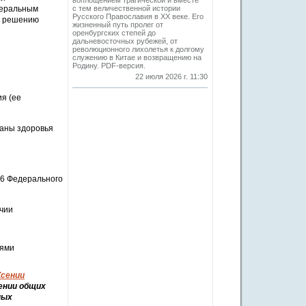
воплощением трагической и вместе
деральным
с тем величественной истории
Русского Православия в XX веке. Его
о решению
жизненный путь пролег от
оренбургских степей до
дальневосточных рубежей, от
революционного лихолетья к долгому
служению в Китае и возвращению на
Родину. PDF-версия.
22 июля 2026 г. 11:30
я (ее
раны здоровья
16 Федерального
учии
лями
Ксении
ении общих
ных