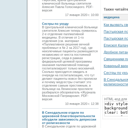
Пирогова, врача Центральной
клинической больницы святителя
Алексия Павла Голосницкого. PDF-
Также читайте
версия
17 января 2020 г. 10:00
медицина
Сестры по уходу
Как вызвать с
В Центральной клинической больнице
святителя Алексия теперь появилось
Пастырская пс
2-е отделение паллиативной
медицины. В отличие от 1-го
Пастырская пс
отделения (см. материал
«Паллиативное решение вечной
Епископ Калач
проблемы» в № 2 за 2017 год), где
неизлечимые пациенты размещаются
Дробное питан
независимо от места постоянной
регистрации, сюда в рамках
Священники п
федеральной целевой программы
оказания паллиативной помощи
Коварный вар
госпитализируют только москвичей.
Сколько приходится ожидать в
Сестры по ухо
очереди на госпитализацию, что тут
делают пациенты вовсе без прописки
В Синодальном
и почему медсестры считают это
религиозности
отделение самым престижным, в
больнице на Ленинском проспекте
разбирался обозреватель «Журнала
Московской Патриархии». PDF-
HTML-код для 
версия
10 января 2020 г. 12:38
В Синодальном отделе по
церковной благотворительности
обсудили зависимость депрессии
от религиозности
В Синодальном отделе по церковной