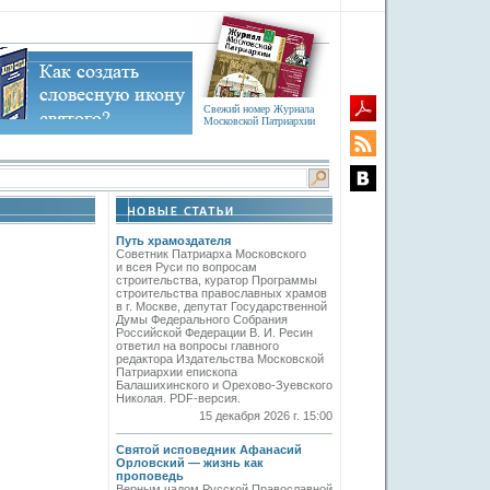
Свежий номер Журнала
Московской Патриархии
Путь храмоздателя
Советник Патриарха Московского
и всея Руси по вопросам
строительства, куратор Программы
строительства православных храмов
в г. Москве, депутат Государственной
Думы Федерального Собрания
Российской Федерации В. И. Ресин
ответил на вопросы главного
редактора Издательства Московской
Патриархии епископа
Балашихинского и Орехово-Зуевского
Николая. PDF-версия.
15 декабря 2026 г. 15:00
Святой исповедник Афанасий
Орловский — жизнь как
проповедь
Верным чадом Русской Православной