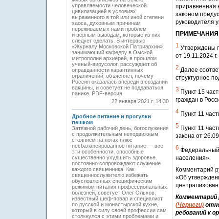
управляемости человеческой
приравненная 
цивилизацией в условиях
законом преду
выраженного в той или иной степени
руководителя у
хаоса, духовным причинам
переживаемых нами проблем
ПРИМЕЧАНИЯ
и верным выводам, которые из них
следует сделать. В интервью
1
«Журналу Московской Патриархии»
Утверждены п
занимающий кафедру в Омской
от 19.11.2024 г.
митрополии архиерей, в прошлом
ученый-вирусолог, рассуждает об
2
Далее соотве
оправданности карантинных
ограничений, объясняет, почему
структурное по
Россия оказалась впереди в создании
вакцины, и советует не поддаваться
3
Пункт 15 част
панике. PDF-версия.
граждан в Росс
22 января 2021 г. 14:30
4
Пункт 11 част
Дробное питание и прогулки
пешком
5
Пункт 11 част
Затяжной рабочий день, богослужения
с продолжительным неподвижным
закона от 26.0
стоянием на ногах плюс
несбалансированное питание — все
6
Федеральный 
эти особенности, способные
существенно ухудшить здоровье,
населения».
постоянно сопровождают служение
каждого священника. Как
Комментарий р
священнослужителю избежать
«Об утвержден
обусловленных специфическим
централизованн
режимом питания профессиональных
болезней, советует Олег Ольхов,
Комментарий 
известный шеф-повар и специалист
по русской и монастырской кухне,
(Чернеги)
отно
который в силу своей профессии сам
ребований к 
столкнулся с этими проблемами и