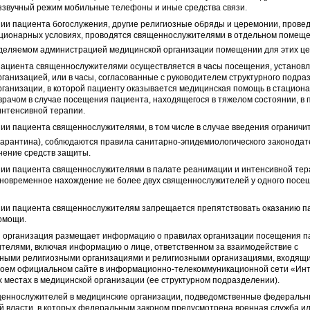
еззвучный режим мобильные телефоны и иные средства связи.
нии пациента богослужения, другие религиозные обряды и церемонии, прове
ационарных условиях, проводятся священнослужителями в отдельном помеще
деляемом администрацией медицинской организации помещении для этих ц
пациента священнослужителями осуществляется в часы посещения, установ
ганизацией, или в часы, согласованные с руководителем структурного подр
ганизации, в которой пациенту оказывается медицинская помощь в стациона
рачом в случае посещения пациента, находящегося в тяжелом состоянии, в 
интенсивной терапии.
ии пациента священнослужителями, в том числе в случае введения ограничи
арантина), соблюдаются правила санитарно-­эпидемиологического законодат
нение средств защиты.
нии пациента священнослужителями в палате реанимации и интенсивной те
дновременное нахождение не более двух священнослужителей у одного посе
нии пациента священнослужителям запрещается препятствовать оказанию п
омощи.
я организация размещает информацию о правилах организации посещения п
телями, включая информацию о лице, ответственном за взаимодействие с
ными религиозными организациями и религиозными организациями, входящи
своем официальном сайте в информационно-­телекоммуникационной сети «Инт
местах в медицинской организации (ее структурном подразделении).
ященнослужителей в медицинские организации, подведомственные федераль
й власти, в которых федеральным законом предусмотрена военная служба и