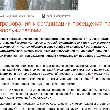
5 / 2 апреля 2025 г. 18:00
версия для печати
ребования к организации посещения п
нослужителями
ния к организации посещения пациента священнослужителями централи
рганизаций и религиозных организаций, входящих в их структуру, в целях
 других религиозных обрядов и церемоний в медицинской организации, в т
одразделениях, предназначенных для проведения интенсивной терапии и
х мероприятий, при оказании пациенту медицинской помощи в стационар
я организация предоставляет возможность священнослужителям централизо
ганизаций и религиозных организаций, входящих в их структуру, в целях сов
других религиозных обрядов и церемоний посещать пациента при оказании 
2
онарных условиях, в том числе в ее структурном подразделении
, предназн
3
тенсивной терапии и реанимационных мероприятий
.
ужители допускаются в медицинскую организацию при предъявлении докумен
го статус священнослужителя централизованной религиозной организации 
ганизации, входящей в ее структуру.
пациента священнослужителями осуществляется с учетом правил внутреннег
4
рганизации
. При посещении пациента священнослужителям следует отключ