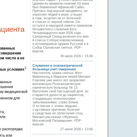
Церкви во времена гонений XX века
был блаженный Афанасий Сайко.
Прячась под маской юродивого, он
укреплял людей в вере, утешал
в горе, исцелял их от болезней
и спасал от верной гибели. Он
остался в народной памяти примером
ациента
беззаветного служения Богу.
Четырнадцатого мая 2026 года
Священный Синод включил его имя
в список Собора новомучеников
и исповедников Церкви Русской и в
Собор Орловских святых. PDF-
зованных
версия.
 совершения
30 июля 2026 г. 15:00
ом числе в ее
Служение в психиатрической
1
ных условиях
больнице учит смирению
Настоятель храма святых Жен-
Мироносиц в Марьине иерей Михаил
Сергеев уже много лет окормляет
ванных
московскую Психиатрическую
ершения
клиническую больницу № 13.
Выполняя свой пастырский долг, он
ему медицинской
старается донести до пациентов,
аченном для
страдающих психическими
заболеваниями, слово Божие.
О встречах с этими людьми,
о духовных причинах болезни
та,
и средствах ее облегчения отец
или
Михаил рассказал «Журналу
Московской Патриархии». PDF-
версия.
о распорядка
27 июля 2026 г. 13:00
ить или