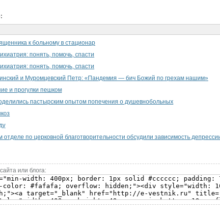
:
вященника к больному в стационар
ихиатрия: понять, помочь, спасти
ихиатрия: понять, помочь, спасти
инский и Муромцевский Петр: «Пандемия — бич Божий по грехам нашим»
ие и прогулки пешком
оделились пастырским опытом попечения о душевнобольных
икоз
ду
 отделе по церковной благотворительности обсудили зависимость депрессии
сайта или блога: