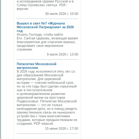
и исповедников Церкви Русской и в
Собор Орловских святых. PDF-
версия.
30 июля 2026 г. 15:00
Вышел в свет №7 «Журнала
Московской Патриархии» за 2026
год
Искать Господа, чтобы найти
Его. Святая Церковь, возвещая время
благоприятное для спасения верных,
продолжает свое жертвенное
служение.
9 июля 2026 г. 13:00
Пятилетие Московской
митрополии
В 2026 году исполняется пять лет со
дня образования Московской
митрополии. Для церковной
истории — совсем небольшой срок,
но за эти годы был сделан серьезный
шаг в поступательном
и целенаправленном развитии
церковной жизни на просторах
Подмосковья. Пятилетие Московской
митрополии — это не только
календарная дата, но и повод увидеть
преемственную связь ее нынешнего
устройства с теми многолетними
трудами, которые предшествовали ее
созданию. PDF-версия.
15 июня 2026 г. 17:00