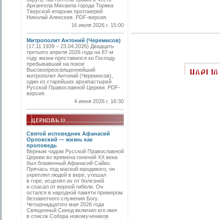
Архангела Михаила города Торжка
Тверской епархии протоиерей
Николай Алексеев. PDF-версия.
16 июля 2026 г. 15:00
Митрополит Антоний (Черемисов)
(17.11.1939 – 23.04.2026) Двадцать
третьего апреля 2026 года на 87-м
году жизни преставился ко Господу
пребывавший на покое
Высокопреосвященнейший
митрополит Антоний (Черемисов),
один из старейших архипастырей
Русской Православной Церкви. PDF-
версия.
4 июня 2026 г. 16:30
Святой исповедник Афанасий
Орловский — жизнь как
проповедь
Верным чадом Русской Православной
Церкви во времена гонений XX века
был блаженный Афанасий Сайко.
Прячась под маской юродивого, он
укреплял людей в вере, утешал
в горе, исцелял их от болезней
и спасал от верной гибели. Он
остался в народной памяти примером
беззаветного служения Богу.
Четырнадцатого мая 2026 года
Священный Синод включил его имя
в список Собора новомучеников