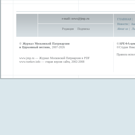
e-mail:
news@jmp.ru
ГЛАВНАЯ
|
Новости
|
Ан
Редакция
Подписка
About us
|
Ли
©
Журнал Московской Патриархии
©
АРЕФА-це
и Церковный вестник
, 2007-2026
©Студия Никол
Правила испол
www.jmp.ru
— Журнал Московской Патриархии в PDF
www.tserkov.info
— старая версия сайта, 2002-2008