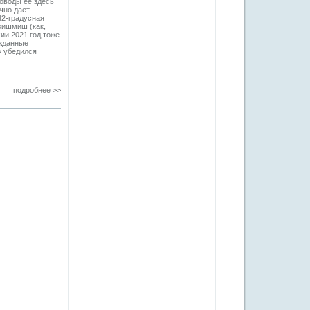
оводы ее здесь
чно дает
42-градусная
 кишмиш (как,
ии 2021 год тоже
ожданные
» убедился
подробнее >>