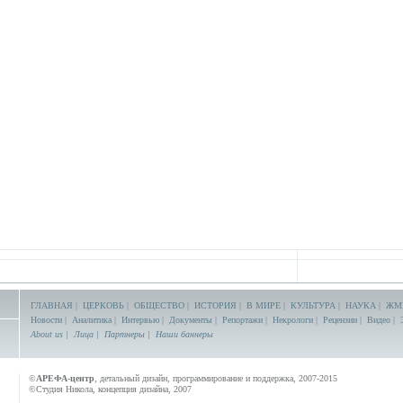
ГЛАВНАЯ
|
ЦЕРКОВЬ
|
ОБЩЕСТВО
|
ИСТОРИЯ
|
В МИРЕ
|
КУЛЬТУРА
|
НАУКА
|
ЖМ
Новости
|
Аналитика
|
Интервью
|
Документы
|
Репортажи
|
Некрологи
|
Рецензии
|
Видео
|
About us
|
Лица
|
Партнеры
|
Наши баннеры
©
АРЕФА-центр
, детальный дизайн, программирование и поддержка, 2007-2015
©Студия Никола, концепция дизайна, 2007