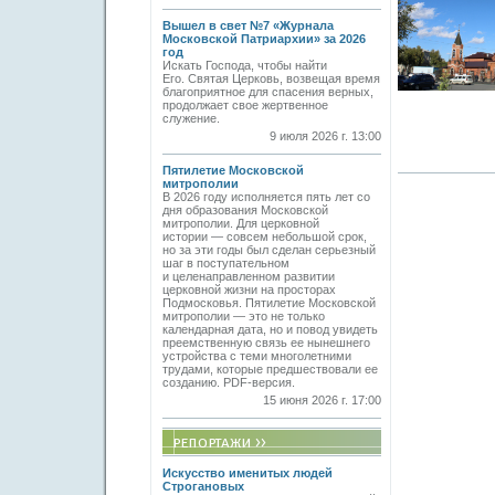
Вышел в свет №7 «Журнала
Московской Патриархии» за 2026
год
Искать Господа, чтобы найти
Его. Святая Церковь, возвещая время
благоприятное для спасения верных,
продолжает свое жертвенное
служение.
9 июля 2026 г. 13:00
Пятилетие Московской
митрополии
В 2026 году исполняется пять лет со
дня образования Московской
митрополии. Для церковной
истории — совсем небольшой срок,
но за эти годы был сделан серьезный
шаг в поступательном
и целенаправленном развитии
церковной жизни на просторах
Подмосковья. Пятилетие Московской
митрополии — это не только
календарная дата, но и повод увидеть
преемственную связь ее нынешнего
устройства с теми многолетними
трудами, которые предшествовали ее
созданию. PDF-версия.
15 июня 2026 г. 17:00
Искусство именитых людей
Строгановых