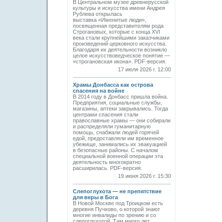
В Центральном музее древнерусской
культуры и искусства имени Андрея
Рублева открылась
выставка «Именитые люди»,
посвященная представителям рода
Строгановых, которые с конца XVI
века стали крупнейшими заказчиками
произведений церковного искусства.
Благодаря их деятельности возникло
целое искусствоведческое понятие —
«строгановская икона». PDF-версия.
17 июля 2026 г. 12:00
Храмы Донбасса как острова
спасения на войне
В 2014 году в Донбасс пришла война.
Предприятия, социальные службы,
магазины, аптеки закрывались. Тогда
центрами спасения стали
православные храмы — они собирали
и распределяли гуманитарную
помощь, снабжали людей горячей
едой, предоставляли им временное
убежище, занимались их эвакуацией
в безопасные районы. С началом
специальной военной операции эта
деятельность многократно
расширилась. PDF-версия.
19 июня 2026 г. 15:30
Слепоглухота — не препятствие
для веры в Бога
В Новой Москве под Троицком есть
деревня Пучково, о которой знают
многие инвалиды по зрению и со
слепоглухотой. Там много лет