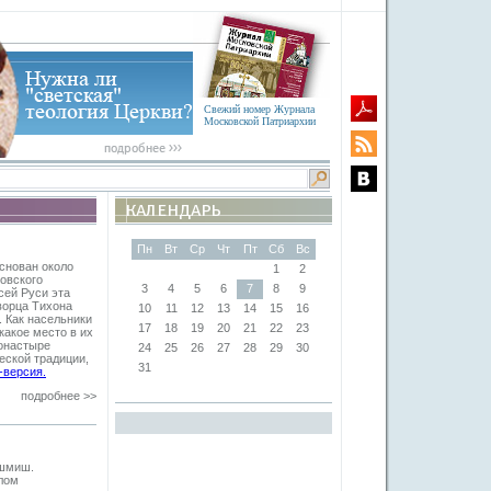
Свежий номер Журнала
Московской Патриархии
Пн
Вт
Ср
Чт
Пт
Сб
Вс
снован около
1
2
овского
3
4
5
6
7
8
9
сей Руси эта
ворца Тихона
10
11
12
13
14
15
16
. Как насельники
17
18
19
20
21
22
23
какое место в их
монастыре
24
25
26
27
28
29
30
ской традиции,
31
-версия.
подробнее >>
ишмиш.
лом