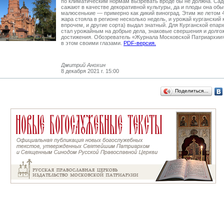
по климатическим нормам вызревать вроде бы не должна. Сад
сажают в качестве декоративной культуры, да и плоды она обы
малюсенькие — примерно как дикий виноград. Этим же летом 
жара стояла в регионе несколько недель, и урожай курганский
впрочем, и другие сорта) выдал знатный. Для Курганской епарх
стал урожайным на добрые дела, знаковые свершения и долг
достижения. Обозреватель «Журнала Московской Патриархии
в этом своими глазами.
PDF-версия.
Дмитрий Анохин
8 декабря 2021 г. 15:00
Поделиться…