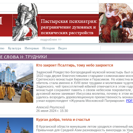
тво
Культура
Интервью
История
Видео
ТРУДНИКИ
Кто закроет Псалтирь, тому небо закроется
Задонский Рождество-Богородицкий мужской монастырь был о
1610 года двумя благочестивыми старцами-схимонахами моск
Сретенского монастыря Кириллом и Герасимом. Но известна в
обитель стала именно в XVIII веке трудами и молитвами чудот
Задонского, чей трехсотлетний юбилей отмечается в этом году
монастыря сохраняют память о своем небесном покровителе, 
духовной жизни занимает Иисусова молитва, почему в этом 
удалось возродить дореволюционную преемственность монаше
узнал корреспондент «Журнала Московской Патриархии».
PDF
Алексей Реутский
26 июня 2024 г. 15:30
Курган добра, тепла и счастья
В Курганской области минувшим летом уродился отменный к
Привычная для Средней Азии разновидность винограда за Ура