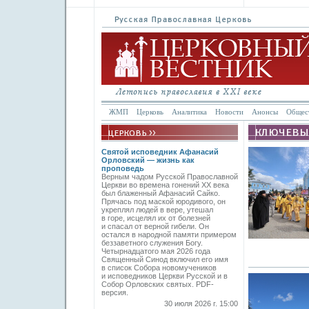
ЖМП
Церковь
Аналитика
Новости
Анонсы
Общес
Святой исповедник Афанасий
Орловский — жизнь как
проповедь
Верным чадом Русской Православной
Церкви во времена гонений XX века
был блаженный Афанасий Сайко.
Прячась под маской юродивого, он
укреплял людей в вере, утешал
в горе, исцелял их от болезней
и спасал от верной гибели. Он
остался в народной памяти примером
беззаветного служения Богу.
Четырнадцатого мая 2026 года
Священный Синод включил его имя
в список Собора новомучеников
и исповедников Церкви Русской и в
Собор Орловских святых. PDF-
версия.
30 июля 2026 г. 15:00