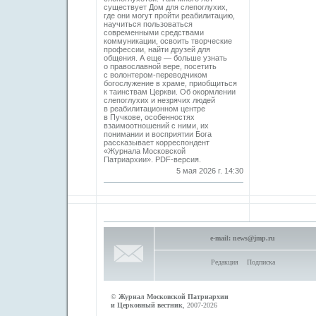
существует Дом для слепоглухих,
где они могут пройти реабилитацию,
научиться пользоваться
современными средствами
коммуникации, освоить творческие
профессии, найти друзей для
общения. А еще — больше узнать
о православной вере, посетить
с волонтером-переводчиком
богослужение в храме, приобщиться
к таинствам Церкви. Об окормлении
слепоглухих и незрячих людей
в реабилитационном центре
в Пучкове, особенностях
взаимоотношений с ними, их
понимании и восприятии Бога
рассказывает корреспондент
«Журнала Московской
Патриархии». PDF-версия.
5 мая 2026 г. 14:30
e-mail:
news@jmp.ru
Редакция
Подписка
©
Журнал Московской Патриархии
и Церковный вестник
, 2007-2026