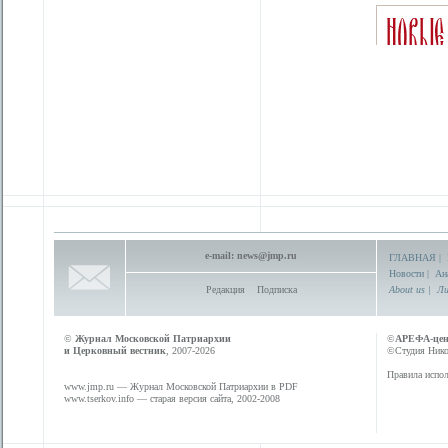
e-mail:
news@jmp.ru
ГЛАВНАЯ
|
Новости
|
Ан
Редакция
Подписка
About us
|
Ли
©
Журнал Московской Патриархии
©
АРЕФА-це
и Церковный вестник
, 2007-2026
©Студия Никол
Правила испол
www.jmp.ru
— Журнал Московской Патриархии в PDF
www.tserkov.info
— старая версия сайта, 2002-2008