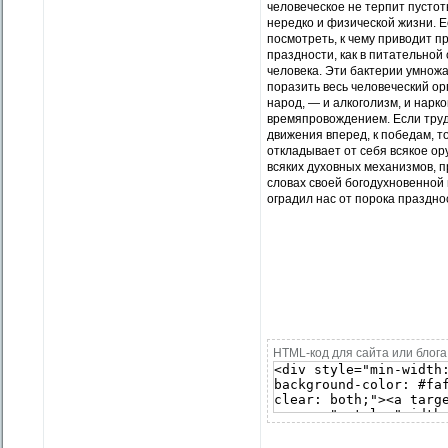
человеческое не терпит пустоты
нередко и физической жизни. 
посмотреть, к чему приводит п
праздности, как в питательно
человека. Эти бактерии умножа
поразить весь человеческий о
народ, — и алкоголизм, и нарк
времяпровождением. Если труд 
движения вперед, к победам, т
откладывает от себя всякое ор
всяких духовных механизмов, 
словах своей богодухновенной
оградил нас от порока праздно
HTML-код для сайта или блога