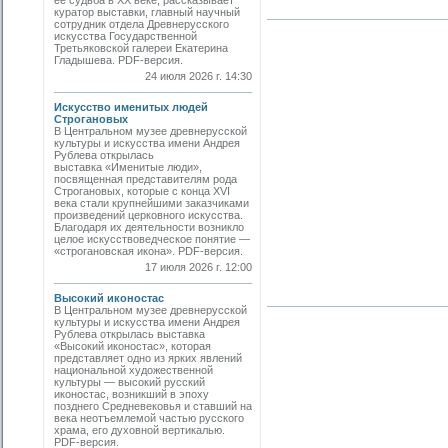
ее судьба в ХХ веке, рассказывает
куратор выставки, главный научный
сотрудник отдела Древнерусского
искусства Государственной
Третьяковской галереи Екатерина
Гладышева. PDF-версия.
24 июля 2026 г. 14:30
Искусство именитых людей
Строгановых
В Центральном музее древнерусской
культуры и искусства имени Андрея
Рублева открылась
выставка «Именитые люди»,
посвященная представителям рода
Строгановых, которые с конца XVI
века стали крупнейшими заказчиками
произведений церковного искусства.
Благодаря их деятельности возникло
целое искусствоведческое понятие —
«строгановская икона». PDF-версия.
17 июля 2026 г. 12:00
Высокий иконостас
В Центральном музее древнерусской
культуры и искусства имени Андрея
Рублева открылась выставка
«Высокий иконостас», которая
представляет одно из ярких явлений
национальной художественной
культуры — высокий русский
иконостас, возникший в эпоху
позднего Средневековья и ставший на
века неотъемлемой частью русского
храма, его духовной вертикалью.
PDF-версия.