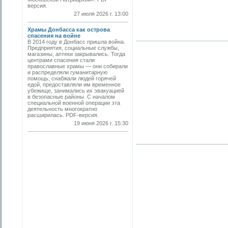
версия.
27 июля 2026 г. 13:00
Храмы Донбасса как острова
спасения на войне
В 2014 году в Донбасс пришла война.
Предприятия, социальные службы,
магазины, аптеки закрывались. Тогда
центрами спасения стали
православные храмы — они собирали
и распределяли гуманитарную
помощь, снабжали людей горячей
едой, предоставляли им временное
убежище, занимались их эвакуацией
в безопасные районы. С началом
специальной военной операции эта
деятельность многократно
расширилась. PDF-версия.
19 июня 2026 г. 15:30