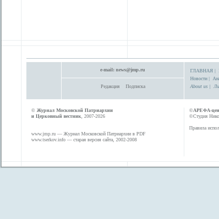
e-mail:
news@jmp.ru
ГЛАВНАЯ
|
Новости
|
Ан
Редакция
Подписка
About us
|
Ли
©
Журнал Московской Патриархии
©
АРЕФА-це
и Церковный вестник
, 2007-2026
©Студия Никол
Правила испол
www.jmp.ru
— Журнал Московской Патриархии в PDF
www.tserkov.info
— старая версия сайта, 2002-2008