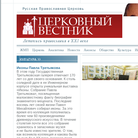
ЖМП
Церковь
Аналитика
Новости
Анонсы
Общество
Культура
И
Иконы Павла Третьякова
В этом году Государственная
Третьяковская галерея отмечает 170
лет со дня своего основания. К столь
солидной дате в ее Инженерном
корпусе открыта уникальная выставка
«Иконы. Собрание Павла
Третьякова», посвященная
малоизвестному факту биографии
знаменитого мецената. Последние
восемь лет своей жизни Павел
Михайлович собирал иконы. За это
время его коллекция пополнилась
более чем 60 произведениями
древнерусского искусства. В течение
столетия почти все это собрание
хранилось в запасниках музея
и не было известно зрителю. О том,
как возникла коллекция и какова была