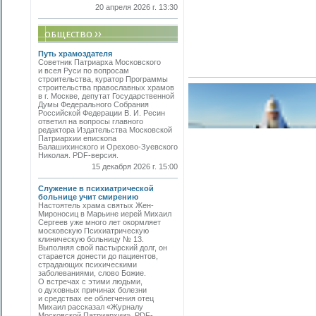
20 апреля 2026 г. 13:30
Путь храмоздателя
Советник Патриарха Московского
и всея Руси по вопросам
строительства, куратор Программы
строительства православных храмов
в г. Москве, депутат Государственной
Думы Федерального Собрания
Российской Федерации В. И. Ресин
ответил на вопросы главного
редактора Издательства Московской
Патриархии епископа
Балашихинского и Орехово-Зуевского
Николая. PDF-версия.
15 декабря 2026 г. 15:00
Служение в психиатрической
больнице учит смирению
Настоятель храма святых Жен-
Мироносиц в Марьине иерей Михаил
Сергеев уже много лет окормляет
московскую Психиатрическую
клиническую больницу № 13.
Выполняя свой пастырский долг, он
старается донести до пациентов,
страдающих психическими
заболеваниями, слово Божие.
О встречах с этими людьми,
о духовных причинах болезни
и средствах ее облегчения отец
Михаил рассказал «Журналу
Московской Патриархии». PDF-