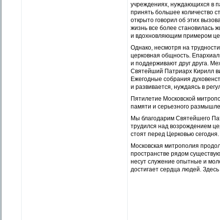
учреждениях, нуждающихся в п
принять большее количество с
открыто говорил об этих вызов
жизнь все более становилась 
и вдохновляющим примером це
Однако, несмотря на трудности
церковная общность. Епархиал
и поддерживают друг друга. М
Святейший Патриарх Кирилл ви
Ежегодные собрания духовенст
и развивается, нуждаясь в рег
Пятилетие Московской митропо
памяти и серьезного размышле
Мы благодарим Святейшего Пат
трудился над возрождением це
стоят перед Церковью сегодня.
Московская митрополия продолж
пространстве рядом существую
несут служение опытные и мол
достигает сердца людей. Здесь