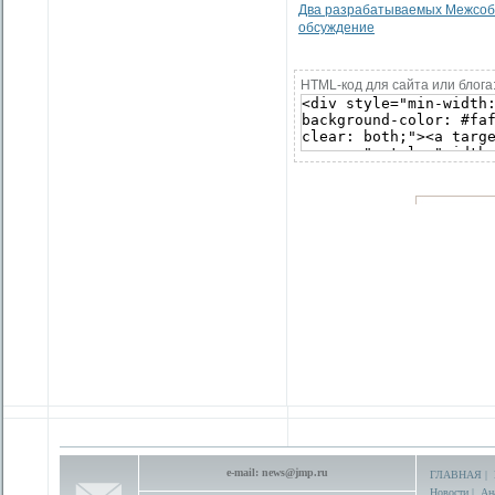
Два разрабатываемых Межсобо
обсуждение
HTML-код для сайта или блога
e-mail:
news@jmp.ru
ГЛАВНАЯ
|
Новости
|
Ан