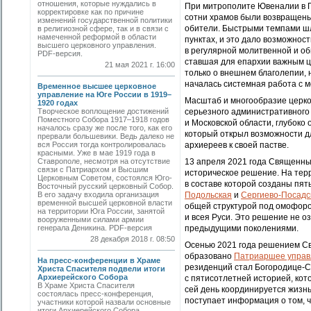
отношения, которые нуждались в
При митрополите Ювеналии в 
корректировке как по причине
сотни храмов были возвращены
изменений государственной политики
обители. Быстрыми темпами шл
в религиозной сфере, так и в связи с
намеченной реформой в области
пунктах, и это дало возможност
высшего церковного управления.
в регулярной молитвенной и о
PDF-версия.
ставшая для епархии важным ц
21 мая 2021 г. 16:00
только о внешнем благолепии, 
началась системная работа с 
Временное высшее церковное
управление на Юге России в 1919–
Масштаб и многообразие церко
1920 годах
Творческое воплощение достижений
серьезного административного
Поместного Собора 1917–1918 годов
и Московской области, глубоко
началось сразу же после того, как его
который открыл возможности д
прервали большевики. Ведь далеко не
вся Россия тогда контролировалась
архиереев к своей пастве.
красными. Уже в мае 1919 года в
Ставрополе, несмотря на отсутствие
13 апреля 2021 года Священн
связи с Патриархом и Высшим
историческое решение. На тер
Церковным Советом, состоялся Юго-
в составе которой созданы пя
Восточный русский церковный Собор.
В его задачу входила организация
Подольская
и
Сергиево-Посадс
временной высшей церковной власти
общей структурой под омофоро
на территории Юга России, занятой
и всея Руси. Это решение не о
вооруженными силами армии
генерала Деникина. PDF-версия
предыдущими поколениями.
28 декабря 2018 г. 08:50
Осенью 2021 года решением С
образовано
Патриаршее управ
На пресс-конференции в Храме
резиденций стал Богородице-
Христа Спасителя подвели итоги
Архиерейского Собора
с пятисотлетней историей, кот
В Храме Христа Спасителя
сей день координируется жизнь
состоялась пресс-конференция,
поступает информация о том, ч
участники которой назвали основные
итоги Архиерейского Собора,