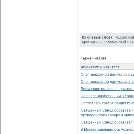
Ключевые слова:
Подмосков
Крутицкий и Коломенский Пав
Также читайте:
церковное управление
Опыт церковной дискуссии о 
Опыт церковной дискуссии о 
Временное высшее церковное 
На пресс-конференции в Храм
Состоялась третья секция кон
Священный Синод образовал н
Архиерейскому собору и прин
Священный Синод образовал ч
В Москве завершилось Архиер