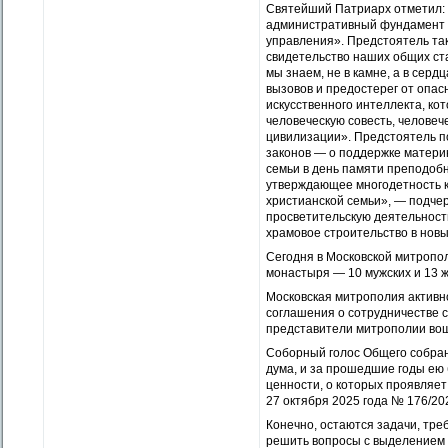
Святейший Патриарх отметил: 
административный фундамент о
управления». Предстоятель та
свидетельство наших общих ста
мы знаем, не в камне, а в сер
вызовов и предостерег от опас
искусственного интеллекта, ко
человеческую совесть, человеч
цивилизации». Предстоятель п
законов — о поддержке материн
семьи в день памяти преподоб
утверждающее многодетность ка
христианской семьи», — подче
просветительскую деятельность
храмовое строительство в нов
Сегодня в Московской митропол
монастыря — 10 мужских и 13 ж
Московская митрополия активн
соглашения о сотрудничестве
представители митрополии вош
Соборный голос Общего собран
дума, и за прошедшие годы е
ценности, о которых проявляет 
27 октября 2025 года № 176/20
Конечно, остаются задачи, тр
решить вопросы с выделением з