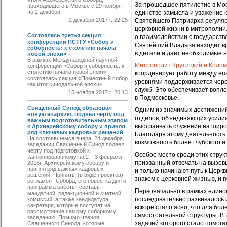
За прошедшее пятилетие в Мос
проходившего в Москве с 29 ноября
по 2 декабря.
единство замысла и уважение 
2 декабря 2017 г. 22:25
Святейшего Патриарха регуляр
церковной жизни в митрополии
Состоялась третья секция
о взаимодействии с государств
конференции ПСТГУ «Собор и
Святейший Владыка находит вр
соборность: к столетию начала
в детали и дает необходимые 
новой эпохи»
В рамках Международной научной
Митрополит Крутицкий и Колом
конференции «Собор и соборность: к
столетию начала новой эпохи»
координирует работу между еп
состоялась секция «Поместный собор
уровнями поддерживается чере
как итог синодальной эпохи».
служб. Это обеспечивает воп
15 ноября 2017 г. 20:13
в Подмосковье.
Священный Синод образовал
Одним из значимых достижений
новую епархию, подвел черту под
отделов, объединяющих усили
важным подготовительным этапом
выстраивать служение на широ
к Архиерейскому собору и принял
ряд ключевых кадровых решений
Благодаря этому деятельность
На состоявшемся вчера, 24 декабря,
возможность более глубокого и
заседании Священный Синод подвел
черту под подготовкой к
Особое место среди этих стру
запланированному на 2 – 3 февраля
призванный отвечать на вызов
2016г. Архиерейскому собору и
принял ряд важных кадровых
и только начинают путь к Церкв
решений. Приняты (в виде проектов)
знаком с церковной жизнью, и п
регламент Собора, его повестка дня и
программа работы, составы
Первоначально в рамках едино
мандатной, редакционной и счетной
последовательно развивалось 
комиссий, а также кандидатура
секретаря, которые поступят на
вскоре стало ясно, что для бо
рассмотрение самому соборному
самостоятельной структуры. В
заседанию. Помимо членов
задачей которого стало помога
Священного Синода, которые