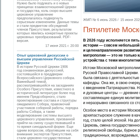
Нужно было подумать и о новых
принципах взаимоотношений Церкви
и государства, коль скоро высшее
церковное управление
предполагалось подвергнуть
ЖМП № 6 июнь 2026 / 15 июня 2026 
серьезным изменениям. Данные темы
и стали предметом обсуждений
Пятилетие Моск
членов Присутствия, результатом
которых явились конкретные проекты
церковных преобразований. PDF-
В 2026 году исполняется пять
версия.
истории — совсем небольшой 
17 июня 2021 г. 20:00
и целенаправленном развитии
митрополии — это не только 
Опыт церковной дискуссии о
высшем управлении Российской
устройства с теми многолетн
Церкви
В истории Русской Церкви 1906
Истоки Московской митрополии
год ознаменован дискуссией,
Русской Православной Церкви.
состоявшейся в преддверии
была связана с деятельностью
Всероссийского Церковного собора.
Важнейшей темой,
кафедры. Она же, в свою очере
рассматривавшейся на заседаниях
с введением Патриаршества. Н
Особого Присутствия, известного в
и духовные центры — древние 
исторической литературе более под
именем Предсоборного, стало
составляющие единую молитвен
проектирование состава и структуры
и неразрывно связанного со ст
ожидаемого Собора, правомочий
участников соборной работы, порядка
Особое место в истории Моско
работы Собора, а также
архипастырское служение в кач
моделирование системы высшего
церковного управления, призванной
год, стало целой эпохой. На д
прийти на смену существовавшей в
Церковь, смена государственно
то время синодальной форме. Еще
религиозной свободы, бурное 
одним вопросом, обратившим на себя
внимание экспертов Присутствия,
традиционных, возрождаемых, т
стали церковно-государственные