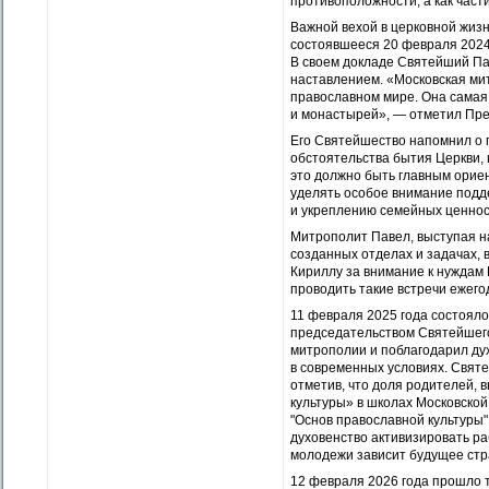
противоположности, а как части
Важной вехой в церковной жиз
состоявшееся 20 февраля 2024
В своем докладе Святейший Па
наставлением. «Московская мит
православном мире. Она самая
и монастырей», — отметил Пре
Его Святейшество напомнил о 
обстоятельства бытия Церкви,
это должно быть главным орие
уделять ­особое внимание под
и укреплению семейных ценнос
Митрополит Павел, выступая н
созданных отделах и задачах,
Кириллу за внимание к нуждам
проводить такие встречи ежего
11 февраля 2025 года состоял
председательством Святейшего
митрополии и поблагодарил ду
в современных условиях. Свят
отметив, что доля родителей,
культуры» в школах Московской
"Основ православной культуры
духовенство активизировать р
молодежи зависит будущее стр
12 февраля 2026 года прошло 