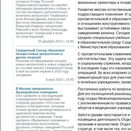
согласно Уставу Русской
жизненные ориентиры и почувст
Православной Церкви составляют
президиум Архиерейского собора, в
Развитие миссии естественным
состав последнего дополнительно
подрастающего поколения. И з
включены митрополит Токийский и
просветительской и образоват
всея Японии Даниил, митрополит
Восточно-Американский и Нью-
и отношениях конструктивного
Йоркский Иларион, митрополит
выстраивает устойчивые связ
Рижский и всея Латвии Александр,
заведениями региона. Сегодня
митрополит Таллинский и всея
Эстонии Корнилий.
средних специальных учебных з
25 декабря 2015 г. 14:40
в образовательную среду. Сущ
с Министерством образования 
Священный Синод образовал
четыре новых митрополии и
С просветительским служением
десять епархий
обстоятельствах. Эту задачу 
Решение об образовании четырех
и социальному служению, коор
новых митрополий и новых епархий в
их составе принял Священный Синод
В последние годы это направл
5 мая на своем первом в 2015 году
операцией. Во всех епархиях
заседании.
гуманитарный груз для участни
6 мая 2015 г. 14:45
в лечебных учреждениях, прово
В Москве завершилось
Постепенно работа по вопроса
Архиерейское совещание
Для его полноценной реализац
Оно одобрило (с последующим
году создан Межъепархиальный
утверждением Архиерейским
собором) документ «Об участии
с уполномоченным по правам ре
верных в Евхаристии», которым
абортов в медицинских учрежд
отныне должно руководствоваться в
церковной практике всему
Забота Церкви простирается и 
духовенству и мирянам. Также
посвящена деятельность Отде
одобрено «Временное положение о
распределении выпускников
органами и казачеством. Отде
духовных учебных заведений Русской
структур, в том числе тех, кто
Православной Церкви». Священному