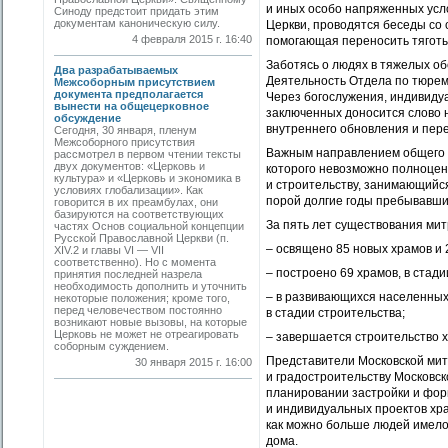
и иных особо напряженных усло
Синоду предстоит придать этим
документам каноническую силу.
Церкви, проводятся беседы со
4 февраля 2015 г. 16:40
помогающая переносить тяготы 
Заботясь о людях в тяжелых об
Два разрабатываемых
Деятельность Отдела по тюрем
Межсоборным присутствием
документа предполагается
Через богослужения, индивидуа
вынести на общецерковное
заключенных доносится слово 
обсуждение
внутреннего обновления и пер
Сегодня, 30 января, пленум
Межсоборного присутствия
Важным направлением общего д
рассмотрел в первом чтении тексты
двух документов: «Церковь и
которого невозможно полноцен
культура» и «Церковь и экономика в
и строительству, занимающийся
условиях глобализации». Как
порой долгие годы пребывавши
говорится в их преамбулах, они
базируются на соответствующих
За пять лет существования ми
частях Основ социальной концепции
Русской Православной Церкви (п.
– освящено 85 новых храмов и 
XIV.2 и главы VI — VII
соответственно). Но с момента
– построено 69 храмов, в стад
принятия последней назрела
необходимость дополнить и уточнить
– в развивающихся населенных 
некоторые положения; кроме того,
перед человечеством постоянно
в стадии строительства;
возникают новые вызовы, на которые
Церковь не может не отреагировать
– завершается строительство х
соборным суждением.
Представители Московской мит
30 января 2015 г. 16:00
и градостроительству Московск
планировании застройки и фор
и индивидуальных проектов хр
как можно больше людей имело
дома.