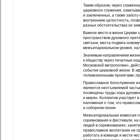
Таким образом, через слаженн
церковного служения, охватыв
и заключенных, а также заботу
внутреннюю целостность, позво
разных обстоятельствах их зем
Важное место в жизни Церкви 
пространством духовного прит
святыни, места подвига новому
межъепархиальном уровне, нал
Значимым направлением жизни
к обществу через печатные изд
Московской митрополии», дейс
события церковной жизни. В э
телевизионными проектами, пр
Православное богослужение из
являются неотъемлемой частью
посвящены труды хора духове
и мирян. Коллектив участвует 
напоминая о том, что правосла
и соборном пении.
Межъепархиальная комиссия по
соревнования и фестивали, на
людей в соревнованиях, заняти
православное воспитание не пр
работать в команде и вести че