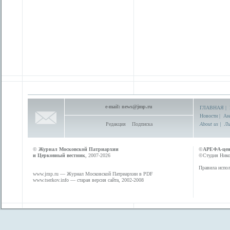
e-mail:
news@jmp.ru
ГЛАВНАЯ
|
Новости
|
Ан
Редакция
Подписка
About us
|
Ли
©
Журнал Московской Патриархии
©
АРЕФА-це
и Церковный вестник
, 2007-2026
©Студия Никол
Правила испол
www.jmp.ru
— Журнал Московской Патриархии в PDF
www.tserkov.info
— старая версия сайта, 2002-2008