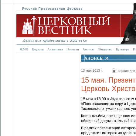
ЖМП
Церковь
Аналитика
Новости
Анонсы
Общество
Культура
И
13 мая 2013 г.
версия для
15 мая. Презен
Церковь Христо
15 мая в 18.00 в Издательском
«Пострадавшие за веру и Церк
Тихоновского гуманитарного ун
Книга-альбом, посвященная ис
обширный документальный и и
В рамках презентации авторски
представит интерактивную инт