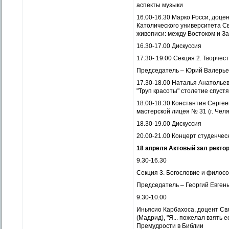
аспекты музыки
16.00-16.30 Марко Росси, доце
Католического университета С
живописи: между Востоком и З
16.30-17.00 Дискуссия
17.30- 19.00 Секция 2. Творче
Председатель – Юрий Валерье
17.30-18.00 Наталья Анатолье
"Труп красоты" столетие спустя
18.00-18.30 Константин Сергее
мастерской лицея № 31 (г. Чел
18.30-19.00 Дискуссия
20.00-21.00 Концерт студенчес
18 апреля Актовый зал ректор
9.30-16.30
Секция 3. Богословие и филос
Председатель – Георгий Евген
9.30-10.00
Иньясио Карбахоса, доцент Св
(Мадрид), "Я... пожелал взять 
Премудрости в Библии