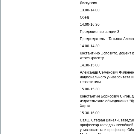
Дискуссия
13.00-14.00
Обед
14.00-16.30
Продолжение секции 3
Председатель – Татьяна Алекс
14.00-14.30
Костантино Эспозито, доцент 
через красоту
14.30-15.00
Александр Семенович Филоненк
национального университета им
теоэстетики
15.00-15.30
Константин Борисович Сигов, 
издательского объединения "Ду
Харта
15.30-16.00
Свящ. Стефан Ванеян, заведу
профессор кафедры всеобщей и
университета и профессор Общ