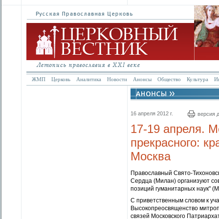
ЖМП
Церковь
Аналитика
Новости
Анонсы
Общество
Культура
И
16 апреля 2012 г.
версия 
17-19 апреля. 
прекрасного: кр
Москва
Православный Свято-Тихоновск
Сердца (Милан) организуют с
позиций гуманитарных наук" (Мо
C приветственным словом к уч
Высокопреосвященство митроп
связей Московского Патриарха