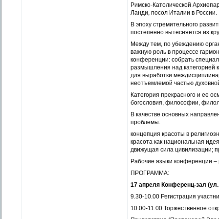
Римско-Католической Архиепар
Ланди, посол Италии в России.
В эпоху стремительного развит
постепенно вытесняется из кр
Между тем, по убеждению орга
важную роль в процессе гармо
конференции: собрать специал
размышления над категорией к
для выработки междисциплинар
неотъемлемой частью духовной
Категория прекрасного и ее ос
богословия, философии, филоло
В качестве основных направле
проблемы:
концепция красоты в религиозн
красота как национальная идея
движущая сила цивилизации; п
Рабочие языки конференции – р
ПРОГРАММА:
17 апреля Конференц-зал (ул. 
9.30-10.00 Регистрация участ
10.00-11.00 Торжественное от