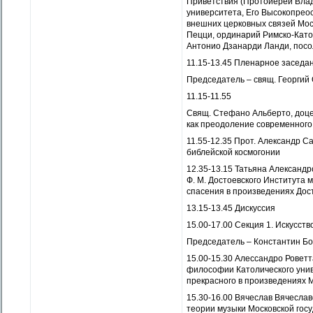
Приветствия (Протоиерей Влад
университета, Его Высокопре
внешних церковных связей Мос
Пецци, ординарий Римско-Като
Антонио Дзанарди Ланди, посо
11.15-13.45 Пленарное заседа
Председатель – свящ. Георгий
11.15-11.55
Свящ. Стефано Альберто, доце
как преодоление современного
11.55-12.35 Прот. Александр С
библейской космогонии
12.35-13.15 Татьяна Александр
Ф. М. Достоевского Института 
спасения в произведениях Дос
13.15-13.45 Дискуссия
15.00-17.00 Секция 1. Искусств
Председатель – Константин Бо
15.00-15.30 Алессандро Роветт
философии Католического уни
прекрасного в произведениях
15.30-16.00 Вячеслав Вячесла
теории музыки Московской госу