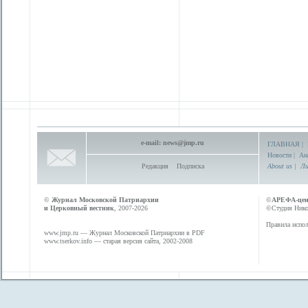
e-mail:
news@jmp.ru
ГЛАВНАЯ
|
Новости
|
Ан
Редакция
Подписка
About us
|
Ли
©
Журнал Московской Патриархии
©
АРЕФА-це
и Церковный вестник
, 2007-2026
©Студия Никол
Правила испол
www.jmp.ru
— Журнал Московской Патриархии в PDF
www.tserkov.info
— старая версия сайта, 2002-2008