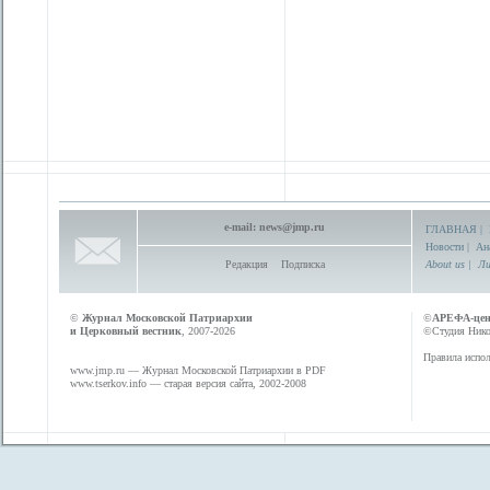
e-mail:
news@jmp.ru
ГЛАВНАЯ
|
Новости
|
Ан
Редакция
Подписка
About us
|
Ли
©
Журнал Московской Патриархии
©
АРЕФА-це
и Церковный вестник
, 2007-2026
©Студия Никол
Правила испол
www.jmp.ru
— Журнал Московской Патриархии в PDF
www.tserkov.info
— старая версия сайта, 2002-2008