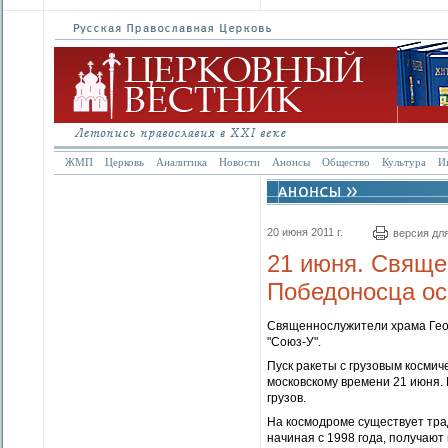
ЖМП
Церковь
Аналитика
Новости
Анонсы
Общество
Культура
И
20 июня 2011 г.
версия дл
21 июня. Свяще
Победоносца ос
Священнослужители храма Геор
"Союз-У".
Пуск ракеты с грузовым космич
московскому времени 21 июня. 
грузов.
На космодроме существует трад
начиная с 1998 года, получают