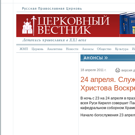
ЖМП
Церковь
Аналитика
Новости
Анонсы
Общество
Культура
И
18 апреля 2011 г.
версия д
24 апреля. Слу
Христова Воскр
В ночь с 23 на 24 апреля в пр
всея Руси Кирилл совершит Па
кафедральном соборном Храме
Начало богослужения 23 апреля