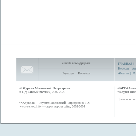
e-mail:
news@jmp.ru
ГЛАВНАЯ
|
Новости
|
Ан
Редакция
Подписка
About us
|
Ли
©
Журнал Московской Патриархии
©
АРЕФА-це
и Церковный вестник
, 2007-2026
©Студия Никол
Правила испол
www.jmp.ru
— Журнал Московской Патриархии в PDF
www.tserkov.info
— старая версия сайта, 2002-2008