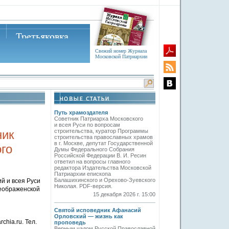
Свежий номер Журнала
Московской Патриархии
Путь храмоздателя
Советник Патриарха Московского
и всея Руси по вопросам
ник
строительства, куратор Программы
строительства православных храмов
в г. Москве, депутат Государственной
го
Думы Федерального Собрания
Российской Федерации В. И. Ресин
ответил на вопросы главного
редактора Издательства Московской
Патриархии епископа
Балашихинского и Орехово-Зуевского
й и всея Руси
Николая. PDF-версия.
реображенской
15 декабря 2026 г. 15:00
Святой исповедник Афанасий
Орловский — жизнь как
chia.ru. Тел.
проповедь
Верным чадом Русской Православной