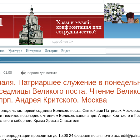
тво
Культура
Интервью
История
Видео
г. 01:00
версия для печати
аля. Патриаршее служение в понедель
седмицы Великого поста. Чтение Велико
прп. Андрея Критского. Москва
понедельник первой седмицы Великого поста, Святейший Патриарх Московски
т великое повечерие с чтением Великого канона прп. Андрея Критского в П
ального соборного Храма Христа Спасителя.
.
ля аккредитации проводится до 15.00 24 февраля по эл. почте accredit@patriar