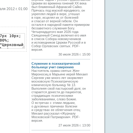
Церкви во времена гонений XX века
был блаженный Афанасий Сайко.
ля 2012 г. 01:00
Прячась под маской юродивого, он
укреплял людей в вере, утешал
в горе, исцелял их от болезней
и спасал от верной гибели. Он
остался в народной памяти примером
беззаветного служения Богу.
Четырнадцатого мая 2026 года
Священный Синод включил его имя
в список Собора новомучеников
и исповедников Церкви Русской и в
Собор Орловских святых. PDF-
версия.
30 июля 2026 г. 15:00
Служение в психиатрической
больнице учит смирению
Настоятель храма святых Жен-
Мироносиц в Марьине иерей Михаил
Сергеев уже много лет окормляет
московскую Психиатрическую
клиническую больницу № 13.
Выполняя свой пастырский долг, он
старается донести до пациентов,
страдающих психическими
заболеваниями, слово Божие.
О встречах с этими людьми,
о духовных причинах болезни
и средствах ее облегчения отец
Михаил рассказал «Журналу
Московской Патриархии». PDF-
версия.
27 июля 2026 г. 13:00