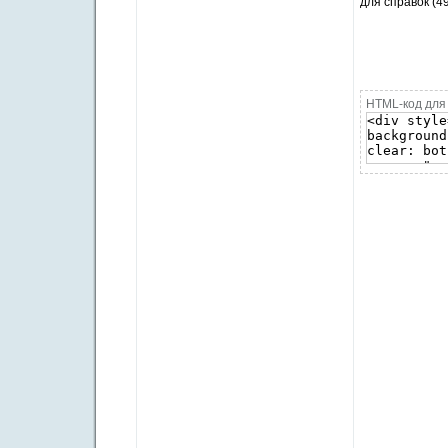
для справок (4
HTML-код для 