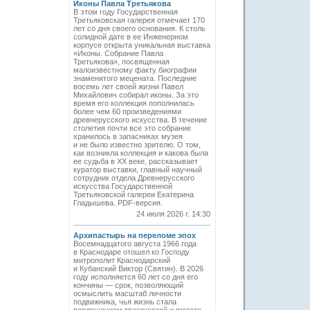
Иконы Павла Третьякова
В этом году Государственная
Третьяковская галерея отмечает 170
лет со дня своего основания. К столь
солидной дате в ее Инженерном
корпусе открыта уникальная выставка
«Иконы. Собрание Павла
Третьякова», посвященная
малоизвестному факту биографии
знаменитого мецената. Последние
восемь лет своей жизни Павел
Михайлович собирал иконы. За это
время его коллекция пополнилась
более чем 60 произведениями
древнерусского искусства. В течение
столетия почти все это собрание
хранилось в запасниках музея
и не было известно зрителю. О том,
как возникла коллекция и какова была
ее судьба в ХХ веке, рассказывает
куратор выставки, главный научный
сотрудник отдела Древнерусского
искусства Государственной
Третьяковской галереи Екатерина
Гладышева. PDF-версия.
24 июля 2026 г. 14:30
Архипастырь на переломе эпох
Восемнадцатого августа 1966 года
в Краснодаре отошел ко Господу
митрополит Краснодарский
и Кубанский Виктор (Святин). В 2026
году исполняется 60 лет со дня его
кончины — срок, позволяющий
осмыслить масштаб личности
подвижника, чья жизнь стала