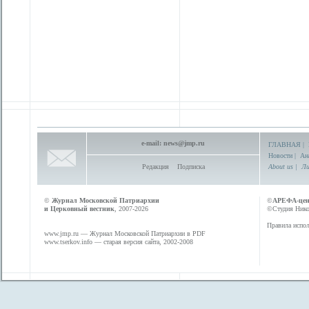
e-mail:
news@jmp.ru
ГЛАВНАЯ
|
Новости
|
Ан
Редакция
Подписка
About us
|
Ли
©
Журнал Московской Патриархии
©
АРЕФА-це
и Церковный вестник
, 2007-2026
©Студия Никол
Правила испол
www.jmp.ru
— Журнал Московской Патриархии в PDF
www.tserkov.info
— старая версия сайта, 2002-2008