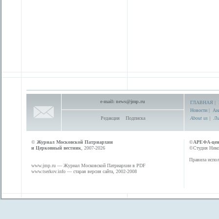
e-mail:
news@jmp.ru
ГЛАВНАЯ
|
Новости
|
Ан
Редакция
Подписка
About us
|
Ли
©
Журнал Московской Патриархии
©
АРЕФА-це
и Церковный вестник
, 2007-2026
©Студия Никол
Правила испол
www.jmp.ru
— Журнал Московской Патриархии в PDF
www.tserkov.info
— старая версия сайта, 2002-2008