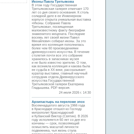
Иконы Павла Третьякова
В этом году Государственная
Третьяковская галерея отмечает 170
лет со дня своего основания. К столь
солидной дате в ее Инженерном
корпусе открыта уникальная выставка
«Иконы. Собрание Павла
Третьякова», посвященная
малоизвестному факту биографии
знаменитого мецената. Последние
восемь лет своей жизни Павел
Михайлович собирал иконы. За это
время его коллекция пополнилась
более чем 60 произведениями
древнерусского искусства. В течение
столетия почти все это собрание
хранилось в запасниках музея
и не было известно зрителю. О том,
как возникла коллекция и какова была
ее судьба в ХХ веке, рассказывает
куратор выставки, главный научный
сотрудник отдела Древнерусского
искусства Государственной
Третьяковской галереи Екатерина
Гладышева. PDF-версия.
24 июля 2026 г. 14:30
Архипастырь на переломе эпох
Восемнадцатого августа 1966 года
в Краснодаре отошел ко Господу
митрополит Краснодарский
и Кубанский Виктор (Святин). В 2026
году исполняется 60 лет со дня его
кончины — срок, позволяющий
осмыслить масштаб личности
подвижника, чья жизнь стала