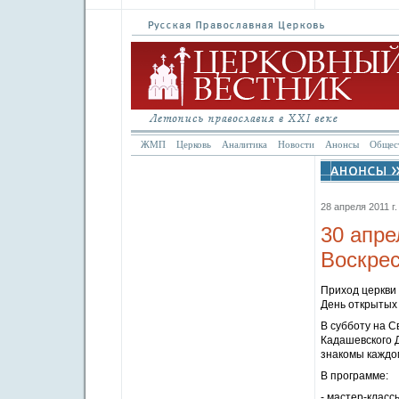
ЖМП
Церковь
Аналитика
Новости
Анонсы
Общес
28 апреля 2011 г.
30 апре
Воскрес
Приход церкви
День открытых 
В субботу на С
Кадашевского Д
знакомы каждом
В программе:
- мастер-класс