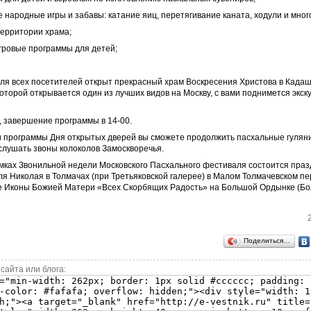
 народные игры и забавы: катание яиц, перетягивание каната, ходули и мног
 территории храма;
гровые программы для детей;
для всех посетителей открыт прекрасный храм Воскресения Христова в Кадаш
которой открывается один из лучших видов на Москву, с вами поднимется экск
, завершение программы в 14-00.
 программы Дня открытых дверей вы сможете продолжить пасхальные гулян
слушать звоны колоколов Замоскворечья.
амках Звонильной недели Московского Пасхального фестиваля состоится праз
я Николая в Толмачах (при Третьяковской галерее) в Малом Толмачевском пере
ме Иконы Божией Матери «Всех Скорбящих Радость» на Большой Ордынке (Б
Поделиться…
сайта или блога: