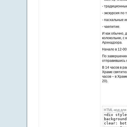
- традиционные
- экскурсия по
- пасхальные и
- чаепитие.
И как обычно, 
колокольню, с 
Архнадзора.
Начало в 12-00
По завершении
отправившись 
В 14 часов в р
Храме святител
часов – в Хра
20).
HTML-код для 