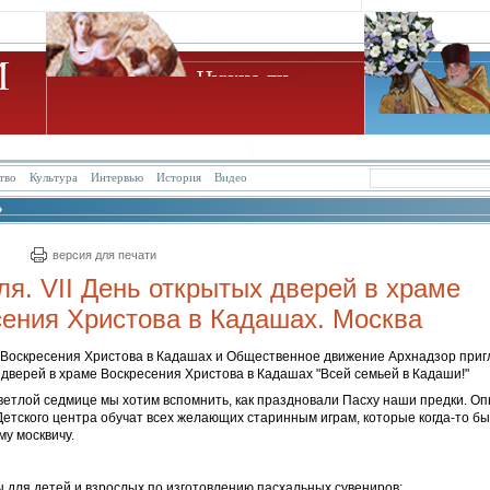
тво
Культура
Интервью
История
Видео
версия для печати
ля. VII День открытых дверей в храме
ения Христова в Кадашах. Москва
 Воскресения Христова в Кадашах и Общественное движение Архнадзор приг
дверей в храме Воскресения Христова в Кадашах "Всей семьей в Кадаши!"
ветлой седмице мы хотим вспомнить, как праздновали Пасху наши предки. О
етского центра обучат всех желающих старинным играм, которые когда-то бы
у москвичу.
ы для детей и взрослых по изготовлению пасхальных сувениров;