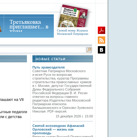
Свежий номер Журнала
Московской Патриархии
Путь храмоздателя
Советник Патриарха Московского
и всея Руси по вопросам
строительства, куратор Программы
строительства православных храмов
в г. Москве, депутат Государственной
Думы Федерального Собрания
Российской Федерации В. И. Ресин
ответил на вопросы главного
лашают на VII
редактора Издательства Московской
Патриархии епископа
Балашихинского и Орехово-Зуевского
Николая. PDF-версия.
пытные педагоги
15 декабря 2026 г. 15:00
ли с детства
Святой исповедник Афанасий
Орловский — жизнь как
проповедь
Верным чадом Русской Православной