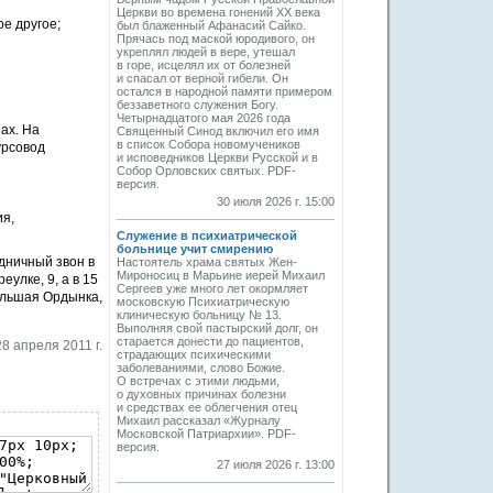
Церкви во времена гонений XX века
ое другое;
был блаженный Афанасий Сайко.
Прячась под маской юродивого, он
укреплял людей в вере, утешал
в горе, исцелял их от болезней
и спасал от верной гибели. Он
остался в народной памяти примером
беззаветного служения Богу.
Четырнадцатого мая 2026 года
ах. На
Священный Синод включил его имя
в список Собора новомучеников
урсовод
и исповедников Церкви Русской и в
Собор Орловских святых. PDF-
версия.
30 июля 2026 г. 15:00
ия,
Служение в психиатрической
больнице учит смирению
дничный звон в
Настоятель храма святых Жен-
Мироносиц в Марьине иерей Михаил
улке, 9, а в 15
Сергеев уже много лет окормляет
ольшая Ордынка,
московскую Психиатрическую
клиническую больницу № 13.
Выполняя свой пастырский долг, он
старается донести до пациентов,
28 апреля 2011 г.
страдающих психическими
заболеваниями, слово Божие.
О встречах с этими людьми,
о духовных причинах болезни
и средствах ее облегчения отец
Михаил рассказал «Журналу
Московской Патриархии». PDF-
версия.
27 июля 2026 г. 13:00