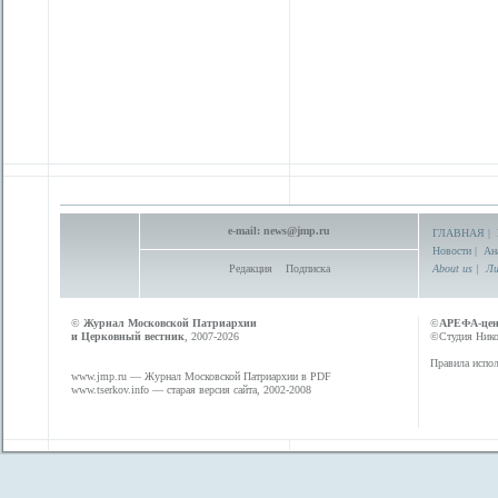
e-mail:
news@jmp.ru
ГЛАВНАЯ
|
Новости
|
Ан
Редакция
Подписка
About us
|
Ли
©
Журнал Московской Патриархии
©
АРЕФА-це
и Церковный вестник
, 2007-2026
©Студия Никол
Правила испол
www.jmp.ru
— Журнал Московской Патриархии в PDF
www.tserkov.info
— старая версия сайта, 2002-2008