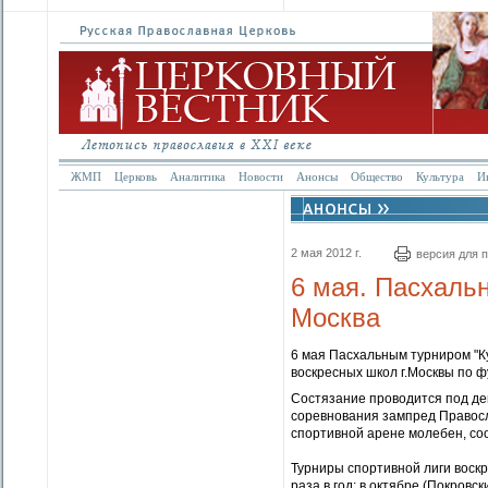
ЖМП
Церковь
Аналитика
Новости
Анонсы
Общество
Культура
И
2 мая 2012 г.
версия для 
6 мая. Пасхаль
Москва
6 мая Пасхальным турниром "К
воскресных школ г.Москвы по 
Состязание проводится под де
соревнования зампред Правосл
спортивной арене молебен, со
Турниры спортивной лиги воск
раза в год: в октябре (Покровс