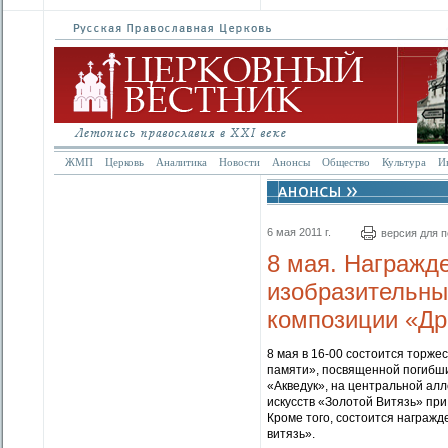
ЖМП
Церковь
Аналитика
Новости
Анонсы
Общество
Культура
И
6 мая 2011 г.
версия для 
8 мая. Награжд
изобразительны
композиции «Др
8 мая в 16-00 состоится торж
памяти», посвященной погибшим
«Акведук», на центральной алл
искусств «Золотой Витязь» пр
Кроме того, состоится награжд
витязь».