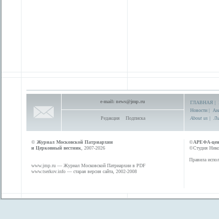
e-mail:
news@jmp.ru
ГЛАВНАЯ
|
Новости
|
Ан
Редакция
Подписка
About us
|
Ли
©
Журнал Московской Патриархии
©
АРЕФА-це
и Церковный вестник
, 2007-2026
©Студия Никол
Правила испол
www.jmp.ru
— Журнал Московской Патриархии в PDF
www.tserkov.info
— старая версия сайта, 2002-2008