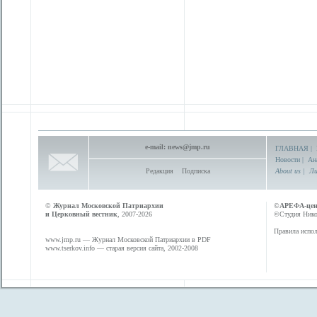
e-mail:
news@jmp.ru
ГЛАВНАЯ
|
Новости
|
Ан
Редакция
Подписка
About us
|
Ли
©
Журнал Московской Патриархии
©
АРЕФА-це
и Церковный вестник
, 2007-2026
©Студия Никол
Правила испол
www.jmp.ru
— Журнал Московской Патриархии в PDF
www.tserkov.info
— старая версия сайта, 2002-2008