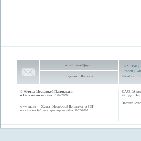
e-mail:
news@jmp.ru
ГЛАВНАЯ
|
Новости
|
Ан
Редакция
Подписка
About us
|
Ли
©
Журнал Московской Патриархии
©
АРЕФА-це
и Церковный вестник
, 2007-2026
©Студия Никол
Правила испол
www.jmp.ru
— Журнал Московской Патриархии в PDF
www.tserkov.info
— старая версия сайта, 2002-2008