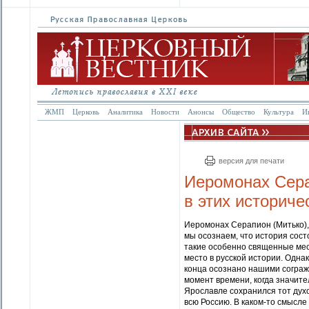
ЖМП
Церковь
Аналитика
Новости
Анонсы
Общество
Культура
И
версия для печати
Иеромонах Сера
в этих историче
Иеромонах Серапион (Митько),
мы осознаем, что история сост
такие особенно священные мест
место в русской истории. Одна
конца осознано нашими согражд
момент времени, когда значите
Ярославле сохранился тот духо
всю Россию. В каком-то смысле