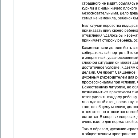
страшного не видят, ссылаясь 
курили и с ними ничего плохог
безосновательными. Дело дошл
семья не изменила, ребенок бы
Был случай воровства имуществ
признавать вину своего ребенка
отчисления удалось бы избежат
принимает сторону ребенка, о
Каким все-таки должен быть с
собирательный портрет. Это с
и энергичный, уравновешенный 
сложной ситуации он может дат
достаточное условие. К детям 
делами. Он любит Священное Пи
духовным руководителем для р
профессионалам при условии, ч
Божественную литургию, но обя
познакомиться практически с к
готов уделить каждому ребенку
многодетный отец, поскольку н
того, по общему мнению, должн
ответственно относится к свое
остается. В спорных вопросах д
очень важно для нормальной р
Таким образом, духовник играе
в общественном пространстве.