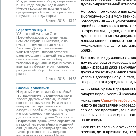
Рождественского собора, взорванного
духовно-нравственной атмосфе
в 1939 году. Каждый год 8 июля в
Муром съезжаются тысячи людей,
Непременное условие для кажд
среди которых бывают и первые лица
государства. ПДФ-версия
в богослужебной и молитвенной
6 июля 2018 г. 13:19
богослужении — на усмотрение
одной параллели (так называем
Берегите женщин
воскресеньям, в двунадесятые 
У 31-летней Натальи С. из
духовные попечители допускают
Новочебоксарска усталые глаза,
деноминации (например, проте
немного смущенный взгляд, а на
руках — двухмесячная дочка
мусульманин), а где-то настаи
Ангелина. Для молодой мамы,
браке.
хочется верить, позади остается
растянувшаяся на целый год сложная
Для кого-то из духовников важ
полоса из конфликтов и обид,
другие допускают исповедь в х
телесных и душевных мук, визитов к
врачам и к блюстителям порядка,
администрация даже заключает 
раздумий об аборте, беременности и
должен посетить ребенок в теч
родов.
условия договора нарушаются, 
1 июня 2018 г. 14:33
в вере, решают учредитель, ад
Глазами поповичей
— В нашем храме в среднем в 
Надежный и счастливый семейный
говорит иерей Алексий Красав
тыл вдохновляет священника, как и
любого другого человека, на более
монастыре
Санкт-Петербургск
ревностное служение. Но далеко не
никого не заставляем исповедо
каждому пастырю удается его
создать. Порой быть хорошим мужем
серьезного проступка, то накан
и отцом сложнее, чем окормлять
Но если я знаю о совершенном 
духовных чад. «Журнал Московской
на исповедь.
Патриархии» давно хотел обратиться
к важной теме семейных отношений
Если кто-то стал избегать испо
священников, и поводом для начала
такого разговора стала недавно
ребенка, дети признаются, не л
вышедшая в свет книга Марии