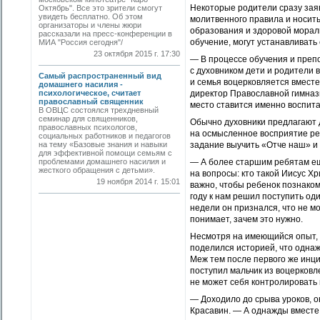
Некоторые родители сразу заяв
Октябрь". Все это зрители смогут
увидеть бесплатно. Об этом
молитвенного правила и носить
организаторы и члены жюри
образования и здоровой мораль
рассказали на пресс-конференции в
обучение, могут устанавливать
МИА "Россия сегодня"/
23 октября 2015 г. 17:30
— В процессе обучения и преп
с духовником дети и родители 
Самый распространенный вид
и семья воцерковляется вместе
домашнего насилия -
психологическое, считает
директор Православной гимназ
православный священник
место ставится именно воспита
В ОВЦС состоялся трехдневный
семинар для священников,
Обычно духовники предлагают 
православных психологов,
на осмысленное восприятие ре
социальных работников и педагогов
на тему «Базовые знания и навыки
задание выучить «Отче наш» и
для эффективной помощи семьям с
проблемами домашнего насилия и
— А более старшим ребятам ещ
жесткого обращения с детьми».
на вопросы: кто такой ­Иисус Х
19 ноября 2014 г. 15:01
важно, чтобы ребенок познаком
году к нам решил поступить од
недели он признался, что не м
понимает, зачем это нужно.
Несмотря на имеющийся опыт, 
поделился историей, что одна
Меж тем после первого же инци
поступил мальчик из воцерковл
не может себя контролировать
— Доходило до срыва уроков, о
Красавин. — А однажды вместе 