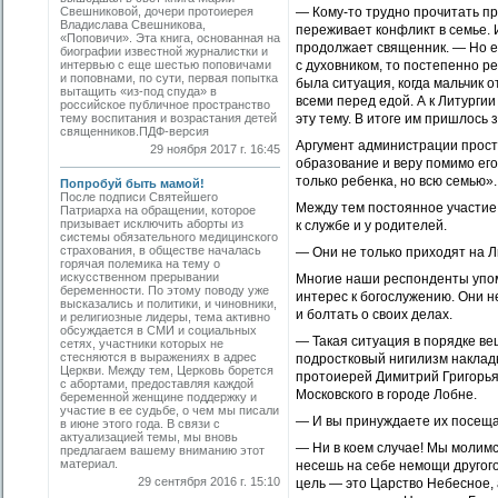
Свешниковой, дочери протоиерея
— Кому-то трудно прочитать пр
Владислава Свешникова,
переживает конфликт в семье. 
«Поповичи». Эта книга, основанная на
продолжает священник. — Но ес
биографии известной журналистки и
интервью с еще шестью поповичами
с духовником, то постепенно р
и поповнами, по сути, первая попытка
была ситуация, когда мальчик 
вытащить «из-под спуда» в
всеми перед едой. А к Литурги
российское публичное пространство
тему воспитания и возрастания детей
эту тему. В итоге им пришлось 
священников.ПДФ-версия
Аргумент администрации прост
29 ноября 2017 г. 16:45
образование и веру помимо его
только ребенка, но всю семью»
.
Попробуй быть мамой!
После подписи Святейшего
Между тем постоянное участие 
Патриарха на обращении, которое
призывает исключить аборты из
к службе и у родителей.
системы обязательного медицинского
страхования, в обществе началась
— Они не только приходят на Л
горячая полемика на тему о
искусственном прерывании
Многие наши респонденты упом
беременности. По этому поводу уже
интерес к богослужению. Они не
высказались и политики, и чиновники,
и болтать о своих делах.
и религиозные лидеры, тема активно
обсуждается в СМИ и социальных
— Такая ситуация в порядке ве
сетях, участники которых не
стесняются в выражениях в адрес
подростковый нигилизм наклад
Церкви. Между тем, Церковь борется
протоиерей Димитрий Григорья
с абортами, предоставляя каждой
Московского в городе Лобне.
беременной женщине поддержку и
участие в ее судьбе, о чем мы писали
— И вы принуждаете их посеща
в июне этого года. В связи с
актуализацией темы, мы вновь
— Ни в коем случае! Мы молимс
предлагаем вашему вниманию этот
материал.
несешь на себе немощи другого
29 сентября 2016 г. 15:10
цель — это Царство Небесное, 