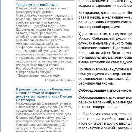
православными. Но, слава Богу
Теледосуг для всей семьи
возраста, взрослеет, и пробле
В Азове сняли цикл увлекательных
телепередач для детей о
Как правило, дети посещают бо
Православии, народных традициях и
раза в месяц, а желающие — е
ремеслах. Как заинтересовать самых
решение, когда Литургия совер
требовательных и искренних
зрителей — детей от 6 до 12 лет?
сокращенной программе.
Как отвлечь их хотя бы на полчаса
от виртуальной реальности
Удачным опытом, как сделать у
и побудить смастерить что-то своими
Михаил Собачинский, духовник
руками? Как оживить в ребятах
службах в начале учебного год
желание возродить забытые
профессии, которые когда-то были
и значение таинств. В результа
частью народной культуры? На эти
и первый антифон. Во втором к
нелегкие вопросы современности
что параллельно мальчики осва
попытались ответить создатели цикла
из 18 детских телевизионных передач
в день Литургии ее смысл духов
«Лоскутки» из города Азова
Ростовской области, третий раз
Во многих гимназиях духовник 
выиграв грант конкурса
язык учащимся с четвертого по
«Православная инициатива».
церковнославянском языке. Дл
17 мая 2016 г. 14:22
церковнославянском.
В рамках фестиваля «Лучезарный
Собеседование с духовником
ангел» состоится встреча с
духовными чадами старца Паисия
Собеседование с духовным поп
Святогорца
ребенок маленький, а семья да
Международный благотворительный
готовы к воцерковлению.
кинофестиваль «Лучезарный ангел»,
проходящий по благословению
— Проблема в том, что, если р
Патриарха Московского и всея Руси
Кирилла пройдет в этому году 12
неинтересна, и либо станет «ф
раз.Ретроспектива отобранных на
итоге он уйдет в другую школу
конкурс фильмов состоится с 31
говорит отец Алексий Красавин
октября по 9 ноября 2015 года в
московском кинотеатре "Каро-