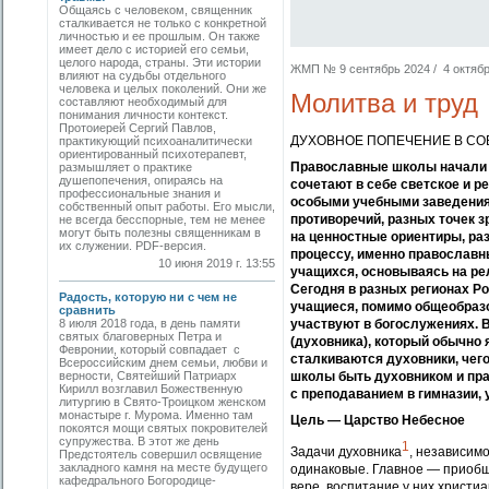
Общаясь с человеком, священник
сталкивается не только с конкретной
личностью и ее прошлым. Он также
имеет дело с историей его семьи,
целого народа, страны. Эти истории
ЖМП № 9 сентябрь 2024 / 4 октября
влияют на судьбы отдельного
человека и целых поколений. Они же
Молитва и труд
составляют необходимый для
понимания личности контекст.
Протоиерей Сергий Павлов,
ДУХОВНОЕ ПОПЕЧЕНИЕ В С
практикующий психоаналитически
ориентированный психотерапевт,
Православные школы начали п
размышляет о практике
душепопечения, опираясь на
сочетают в себе светское и р
профессиональные знания и
особыми учебными заведениям
собственный опыт работы. Его мысли,
противоречий, разных точек з
не всегда бесспорные, тем не менее
могут быть полезны священникам в
на ценностные ориентиры, ра
их служении. PDF-версия.
процессу, именно православ
10 июня 2019 г. 13:55
учащихся, основываясь на ре
Сегодня в разных регионах Ро
Радость, которую ни с чем не
учащиеся, помимо общеобраз
сравнить
8 июля 2018 года, в день памяти
участвуют в богослужениях. 
святых благоверных Петра и
(духовника), который обычно
Февронии, который совпадает с
сталкиваются духовники, чего
Всероссийским днем семьи, любви и
верности, Святейший Патриарх
школы быть духовником и пра
Кирилл возглавил Божественную
с преподаванием в гимназии,
литургию в Свято-Троицком женском
монастыре г. Мурома. Именно там
Цель — Царство Небесное
покоятся мощи святых покровителей
супружества. В этот же день
1
Задачи духовника
, независимо
Предстоятель совершил освящение
закладного камня на месте будущего
одинаковые. Главное — приобще
кафедрального Богородице-
вере, воспитание у них христи