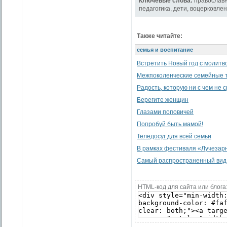
Ключевые слова:
православ
педагогика
,
дети
,
воцерковле
Также читайте:
семья и воспитание
Встретить Новый год с молитв
Межпоколенческие семейные 
Радость, которую ни с чем не 
Берегите женщин
Глазами поповичей
Попробуй быть мамой!
Теледосуг для всей семьи
В рамках фестиваля «Лучезарн
Самый распространенный вид 
HTML-код для сайта или блога