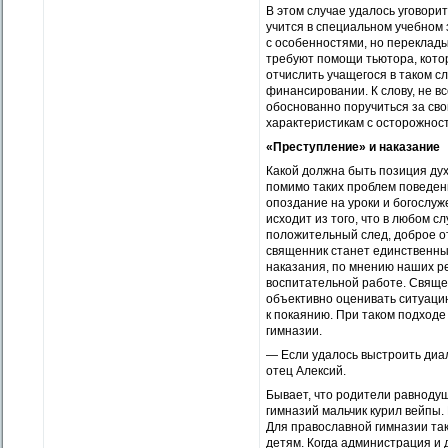
В этом случае удалось уговори
учится в специальном учебном 
с особенностями, но переклад
требуют помощи тьютора, кото
отчислить учащегося в таком 
финансировании. К слову, не в
обоснованно поручиться за сво
характеристикам с осторожнос
«Преступление» и наказание
Какой должна быть позиция ду
помимо таких проблем поведени
опоздание на уроки и богослуж
исходит из того, что в любом 
положительный след, доброе от
священник станет единственны
наказания, по мнению наших ре
воспитательной работе. Свяще
объективно оценивать ситуацию
к покаянию. При таком подходе
гимназии.
— Если удалось выстроить диа
отец Алексий.
Бывает, что родители равнодуш
гимназий мальчик курил вейпы.
Для православной гимназии та
детям. Когда администрация и д