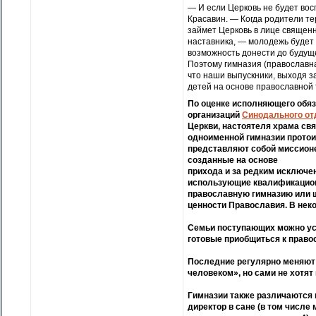
— И если Церковь не будет вос
Красавин. — Когда родители те
займет Церковь в лице священн
наставника, — молодежь будет 
возможность донести до будущ
Поэтому гимназия (православна
что наши выпускники, выходя з
детей на основе православной
По оценке исполняющего обя
организаций
Синодального от
Церкви, настоятеля храма свя
одноименной гимназии протои
представляют собой миссионе
созданные на основе
прихода и за редким исключе
использующие квалификацион
православную гимназию или ш
ценности Православия. В нек
Семьи поступающих можно усл
готовые приобщиться к право
Последние регулярно меняют 
человеком», но сами не хотят
Гимназии также различаются 
директор в сане (в том числе