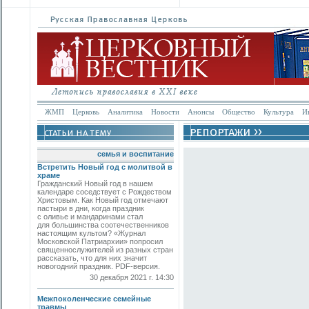
ЖМП
Церковь
Аналитика
Новости
Анонсы
Общество
Культура
И
семья и воспитание
Встретить Новый год с молитвой в
храме
Гражданский Новый год в нашем
календаре соседствует с Рождеством
Христовым. Как Новый год отмечают
пастыри в дни, когда праздник
с оливье и мандаринами стал
для большинства соотечественников
настоящим культом? «Журнал
Московской Патриархии» попросил
священнослужителей из разных стран
рассказать, что для них значит
новогодний праздник. PDF-версия.
30 декабря 2021 г. 14:30
Межпоколенческие семейные
травмы