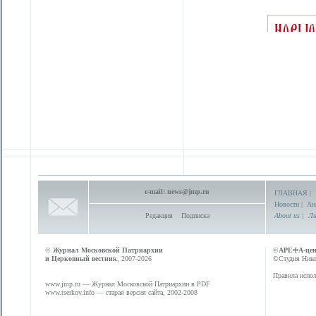
e-mail:
news@jmp.ru
ГЛАВНАЯ
|
Новости
|
Ан
Редакция
Подписка
About us
|
Ли
©
Журнал Московской Патриархии
©
АРЕФА-це
и Церковный вестник
, 2007-2026
©Студия Никол
Правила испол
www.jmp.ru
— Журнал Московской Патриархии в PDF
www.tserkov.info
— старая версия сайта, 2002-2008