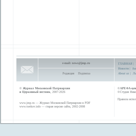
e-mail:
news@jmp.ru
ГЛАВНАЯ
|
Новости
|
Ан
Редакция
Подписка
About us
|
Ли
©
Журнал Московской Патриархии
©
АРЕФА-це
и Церковный вестник
, 2007-2026
©Студия Никол
Правила испол
www.jmp.ru
— Журнал Московской Патриархии в PDF
www.tserkov.info
— старая версия сайта, 2002-2008