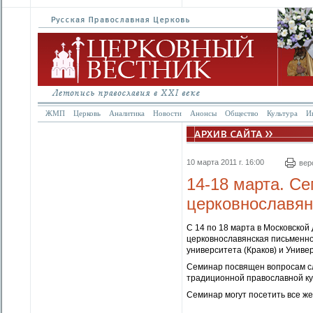
ЖМП
Церковь
Аналитика
Новости
Анонсы
Общество
Культура
И
10 марта 2011 г. 16:00
вер
14-18 марта. С
церковнославян
С 14 по 18 марта в Московско
церковнославянская письменно
университета (Краков) и Униве
Семинар посвящен вопросам сл
традиционной православной ку
Семинар могут посетить все ж