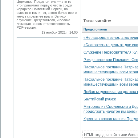
Церковью; Предстоятель — это тот,
кто принимает первую честь среди
иерархов Поместной Церкви, но
вместе с тем и тот, в кого более всего
мечут стрелы ее враги. Велико
служение Предстоятеля, и велика
Также читайте:
лежащая на нем ответственность.
PDF-версия.
Предстоятель
19 ноября 2021 г. 14:00
«Не лавровый венок, а колючи
«Благовестите день от дне сп
Служение Первосвятителя: бл
Рождественское Послание Свя
Пасхальное послание Патриар
монашествующим и всем верн
Пасхальное послание Патриар
монашествующим и всем верн
Любая модернизация должна 
Балтийский рубеж
Митрополит Смоленский и Дор
продолжить начатое им дело»
Крест и высокая миссия Пред
HTML-код для сайта или блога