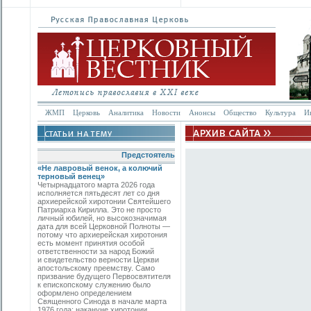
ЖМП
Церковь
Аналитика
Новости
Анонсы
Общество
Культура
И
Предстоятель
«Не лавровый венок, а колючий
терновый венец»
Четырнадцатого марта 2026 года
исполняется пятьдесят лет со дня
архиерейской хиротонии Святейшего
Патриарха Кирилла. Это не просто
личный юбилей, но высокозначимая
дата для всей Церковной Полноты —
потому что архиерейская хиротония
есть момент принятия особой
ответственности за народ Божий
и свидетельство верности Церкви
апостольскому преемству. Само
призвание будущего Первосвятителя
к епископскому служению было
оформлено определением
Священного Синода в начале марта
1976 года; накануне хиротонии