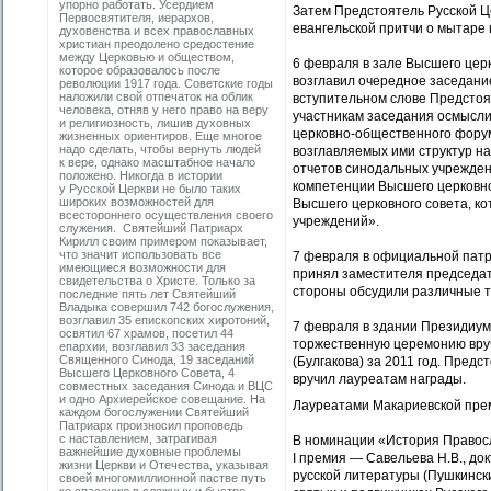
упорно работать. Усердием
Затем Предстоятель Русской Ц
Первосвятителя, иерархов,
евангельской притчи о мытаре 
духовенства и всех православных
христиан преодолено средостение
между Церковью и обществом,
6 февраля в зале Высшего цер
которое образовалось после
возглавил очередное заседани
революции 1917 года. Советские годы
наложили свой отпечаток на облик
вступительном слове Предстоя
человека, отняв у него право на веру
участникам заседания осмысли
и религиозность, лишив духовных
церковно-общественного форум
жизненных ориентиров. Еще многое
надо сделать, чтобы вернуть людей
возглавляемых ими структур н
к вере, однако масштабное начало
отчетов синодальных учрежде
положено. Никогда в истории
компетенции Высшего церковно
у Русской Церкви не было таких
широких возможностей для
Высшего церковного совета, к
всестороннего осуществления своего
учреждений».
служения. Святейший Патриарх
Кирилл своим примером показывает,
что значит использовать все
7 февраля в официальной пат
имеющиеся возможности для
принял заместителя председат
свидетельства о Христе. Только за
стороны обсудили различные т
последние пять лет Святейший
Владыка совершил 742 богослужения,
возглавил 35 епископских хиротоний,
7 февраля в здании Президиум
освятил 67 храмов, посетил 44
торжественную церемонию вру
епархии, возглавил 33 заседания
Священного Синода, 19 заседаний
(Булгакова) за 2011 год. Пред
Высшего Церковного Совета, 4
вручил лауреатам награды.
совместных заседания Синода и ВЦС
и одно Архиерейское совещание. На
Лауреатами Макариевской прем
каждом богослужении Святейший
Патриарх произносил проповедь
с наставлением, затрагивая
В номинации «История Правос
важнейшие духовные проблемы
I премия — Савельева Н.В., 
жизни Церкви и Отечества, указывая
русской литературы (Пушкински
своей многомиллионной пастве путь