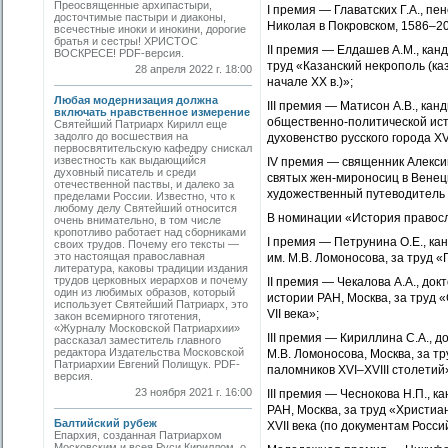
Преосвященные архипастыри,
I премия — Главатских Г.А., пе
досточтимые пастыри и диаконы,
Николая в Покровском, 1586–2
всечестные иноки и инокини, дорогие
братья и сестры! ХРИСТОС
II премия — Елдашев А.М., кан
ВОСКРЕСЕ! PDF-версия.
труд «Казанский некрополь (ка
28 апреля 2022 г. 18:00
начале XX в.)»;
Любая модернизация должна
III премия — Матисон А.В., ка
включать нравственное измерение
общественно-политической ист
Святейший Патриарх Кирилл еще
задолго до восшествия на
духовенство русского города X
первосвятительскую кафедру снискал
известность как выдающийся
IV премия — священник Алекси
духовный писатель и среди
святых жен-мироносиц в Венец
отечественной паствы, и далеко за
художественный путеводитель 
пределами России. Известно, что к
любому делу Святейший относится
В номинации «История правосл
очень внимательно, в том числе
кропотливо работает над сборниками
I премия — Петрунина О.Е., ка
своих трудов. Почему его тексты —
это настоящая православная
им. М.В. Ломоносова, за труд «
литература, каковы традиции издания
трудов церковных иерархов и почему
II премия — Чекалова А.А., до
один из любимых образов, который
истории РАН, Москва, за труд 
использует Святейший Патриарх, это
VII века»;
закон всемирного тяготения,
«Журналу Московской Патриархии»
III премия — Кириллина С.А., 
рассказал заместитель главного
редактора Издательства Московской
М.В. Ломоносова, Москва, за т
Патриархии Евгений Полищук. PDF-
паломников XVI–XVIII столетий
версия.
23 ноября 2021 г. 16:00
III премия — Чеснокова Н.П., 
РАН, Москва, за труд «Христиа
Балтийский рубеж
XVII века (по документам Росси
Епархия, созданная Патриархом
Московским и всея Руси Кириллом, о