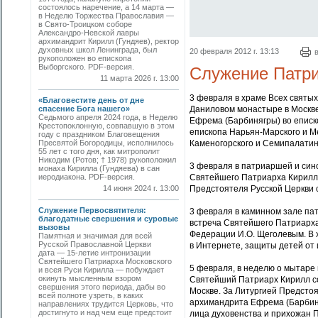
состоялось наречение, а 14 марта —
в Неделю Торжества Православия —
в Свято-Троицком соборе
Александро-Невской лавры
архимандрит Кирилл (Гундяев), ректор
духовных школ Ленинграда, был
20 февраля 2012 г. 13:13
рукоположен во епископа
Выборгского. PDF-версия.
Служение Патри
11 марта 2026 г. 13:00
3 февраля в храме Всех святы
«Благовестите день от дне
спасение Бога нашего»
Даниловом монастыре в Москв
Седьмого апреля 2024 года, в Неделю
Ефрема (Барбинягры) во еписко
Крестопоклонную, совпавшую в этом
епископа Нарьян-Марского и М
году с праздником Благовещения
Пресвятой Богородицы, исполнилось
Каменогорского и Семипалатин
55 лет с того дня, как митрополит
Никодим (Ротов; † 1978) рукоположил
3 февраля в патриаршей и син
монаха Кирилла (Гундяева) в сан
иеродиакона. PDF-версия.
Святейшего Патриарха Кирилла
14 июня 2024 г. 13:00
Предстоятеля Русской Церкви 
Служение Первосвятителя:
3 февраля в каминном зале па
благодатные свершения и суровые
встреча Святейшего Патриарха
вызовы
Федерации И.О. Щеголевым. В 
Памятная и значимая для всей
Русской Православной Церкви
в Интернете, защиты детей от
дата — 15-летие интронизации
Святейшего Патриарха Московского
5 февраля, в неделю о мытаре 
и всея Руси Кирилла — побуждает
окинуть мысленным взором
Святейший Патриарх Кирилл с
свершения этого периода, дабы во
Москве. За Литургией Предсто
всей полноте узреть, в каких
архимандрита Ефрема (Барбиняг
направлениях трудится Церковь, что
достигнуто и над чем еще предстоит
лица духовенства и прихожан 