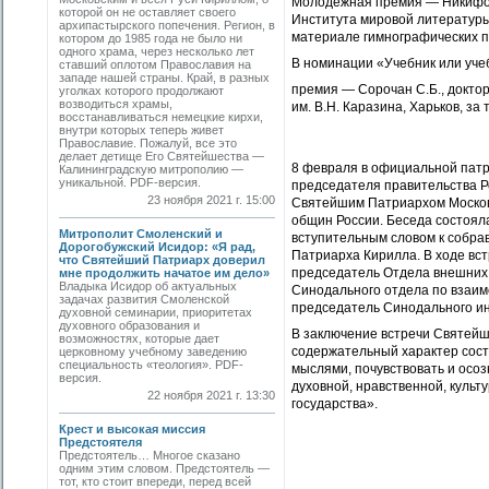
Молодежная премия — Никифоро
которой он не оставляет своего
Института мировой литературы 
архипастырского попечения. Регион, в
материале гимнографических па
котором до 1985 года не было ни
одного храма, через несколько лет
В номинации «Учебник или уче
ставший оплотом Православия на
западе нашей страны. Край, в разных
премия — Сорочан С.Б., доктор
уголках которого продолжают
возводиться храмы,
им. В.Н. Каразина, Харьков, за
восстанавливаться немецкие кирхи,
внутри которых теперь живет
Православие. Пожалуй, все это
делает детище Его Святейшества —
8 февраля в официальной пат
Калининградскую митрополию —
уникальной. PDF-версия.
председателя правительства Р
23 ноября 2021 г. 15:00
Святейшим Патриархом Москов
общин России. Беседа состоял
Митрополит Смоленский и
вступительным словом к собра
Дорогобужский Исидор: «Я рад,
Патриарха Кирилла. В ходе вс
что Святейший Патриарх доверил
председатель Отдела внешних
мне продолжить начатое им дело»
Владыка Исидор об актуальных
Синодального отдела по взаи
задачах развития Смоленской
председатель Синодального ин
духовной семинарии, приоритетах
духовного образования и
В заключение встречи Святейш
возможностях, которые дает
содержательный характер сост
церковному учебному заведению
специальность «теология». PDF-
мыслями, почувствовать и осоз
версия.
духовной, нравственной, куль
22 ноября 2021 г. 13:30
государства».
Крест и высокая миссия
Предстоятеля
Предстоятель… Многое сказано
одним этим словом. Предстоятель —
тот, кто стоит впереди, перед всей