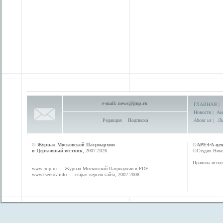
e-mail:
news@jmp.ru
ГЛАВНАЯ
|
Новости
|
Ан
Редакция
Подписка
About us
|
Ли
©
Журнал Московской Патриархии
©
АРЕФА-це
и Церковный вестник
, 2007-2026
©Студия Никол
Правила испол
www.jmp.ru
— Журнал Московской Патриархии в PDF
www.tserkov.info
— старая версия сайта, 2002-2008