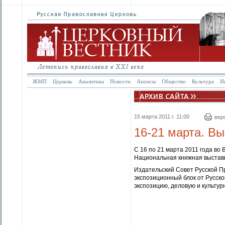
ЖМП
Церковь
Аналитика
Новости
Анонсы
Общество
Культура
И
15 марта 2011 г. 11:00
вер
16-21 марта. Вы
С 16 по 21 марта 2011 года во
Национальная книжная выставк
Издательский Совет Русской Пр
экспозиционный блок от Русск
экспозицию, деловую и культу