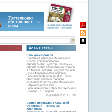
Свежий номер Журнала
Московской Патриархии
Путь храмоздателя
Советник Патриарха Московского
и всея Руси по вопросам
строительства, куратор Программы
строительства православных храмов
в г. Москве, депутат Государственной
Думы Федерального Собрания
Российской Федерации В. И. Ресин
ответил на вопросы главного
редактора Издательства Московской
Патриархии епископа
Балашихинского и Орехово-Зуевского
Николая. PDF-версия.
15 декабря 2026 г. 15:00
Святой исповедник Афанасий
Орловский — жизнь как
проповедь
Верным чадом Русской Православной