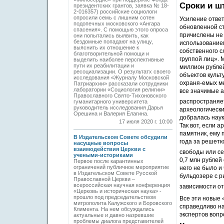
Сроки и 
президентских грантов, заявка № 18-
2-016357) российские социологи
опросили семь с лишним сотен
Усиление ответ
подопечных московского «Ангара
обновленной ст
спасения». С помощью этого опроса
причислены не 
они попытались выявить, как
бездомные попадают на улицу,
использованием
выяснить их отношение к
собственного с
благотворительной помощи и
группой лиц». 
выделить наиболее перспективные
пути их реабилитации и
миллион рублей
ресоциализации. О результатх своего
объектов культ
исследования «Журналу Московской
охраня-емых ме
Патриархии» рассказали сотрудники
лаборатории «Социология религии»
все значимые а
Православного Свято-Тихоновского
распространяет
гуманитарного университета
руководитель исследования Дарья
археологические
Орешина и Валерия Елагина.
добралась наук
17 июля 2020 г. 10:00
Так вот, если 
памятник, ему 
В Издательском Совете обсудили
года за решет
насущные вопросы
взаимодействия Церкви с
свободы или с
учеными-историками
0,7 млн рублей
Первое после карантинных
ограничений публичное мероприятие
него не было и
в Издательском Совете Русской
бульдозере с р
Православной Церкви –
всероссийская научная конференция
зависимости от
«Церковь и историческая наука» -
прошло под председательством
Все эти новые 
митрополита Калужского и Боровского
справедливо н
Климента. На нем обсуждались
экспертов вопр
актуальные и давно назревшие
проблемы диалога представителей