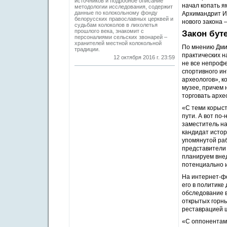
источников и подробное описание
начал копать ям
методологии исследования, содержит
данные по колокольному фонду
Архимандрит Ие
белорусских православных церквей и
нового закона 
судьбам колоколов в лихолетья
прошлого века, знакомит с
Закон бут
персоналиями сельских звонарей –
хранителей местной колокольной
По мнению Дмит
традиции.
практических н
12 октября 2016 г. 23:59
не все непрофе
спортивного ин
археологов», к
музее, причем 
торговать архе
«С теми корыст
пути. А вот по
заместитель на
кандидат истор
упомянутой раб
представители 
планируем внед
потенциально и
На интернет-фо
его в политике
обследование 
открытых горны
реставрацией 
«С оппонентами