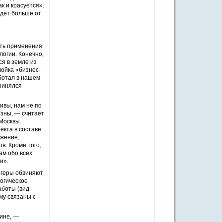
ак и красуется».
удет больше от
сть применения
логии. Конечно,
я в земле из
ойка «бизнес-
аботал в нашем
принялся
ивы, нам не по
езны, — считает
 Москвы
екта в составе
ижение,
в. Кроме того,
ам обо всех
и».
огеры обвиняют
логическое
аботы (вид
му связаны с
кине, —