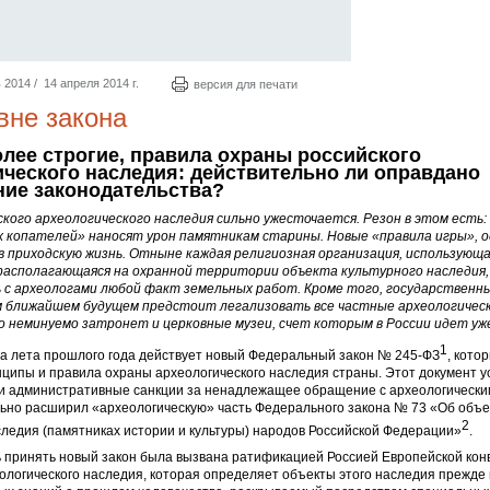
014 / 14 апреля 2014 г.
версия для печати
вне закона
лее строгие, правила охраны российского
ического наследия: действительно ли оправдано
ние законодательства?
кого археологического наследия сильно ужесточается. Резон в этом есть:
 копателей» наносят урон памятникам старины. Новые «правила игры», о
в приходскую жизнь. Отныне каждая религиозная организация, использующа
располагающаяся на охранной территории объекта культурного наследия,
 с археологами любой факт земельных работ. Кроме того, государственн
м ближайшем будущем предстоит легализовать все частные археологическ
 неминуемо затронет и церковные музеи, счет которым в России идет уже
1
ца лета прошлого года действует новый Федеральный закон № 245-ФЗ
, кото
ципы и правила охраны археологического наследия страны. Этот документ у
 и административные санкции за ненадлежащее обращение с археологически
льно расширил «археологическую» часть Федерального закона № 73 «Об объе
2
следия (памятниках истории и культуры) народов Российской Федерации»
.
 принять новый закон была вызвана ратификацией Россией Европейской кон
ологического наследия, которая определяет объекты этого наследия прежде в