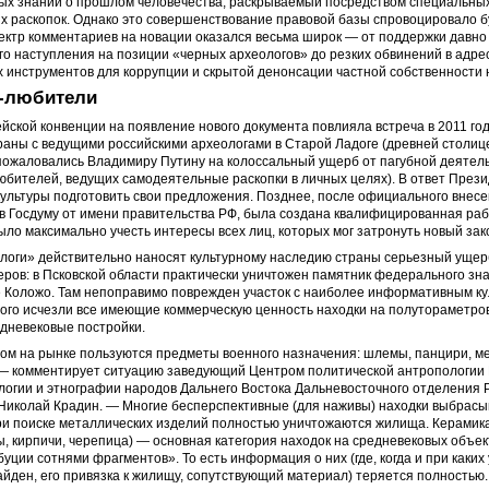
ных знаний о прошлом человечества, раскрываемый посредством специальны
х раскопок. Однако это совершенствование правовой базы спровоцировало 
ектр комментариев на новации оказался весьма широк — от поддержки давно
о наступления на позиции «черных археологов» до резких обвинений в адрес
 инструментов для коррупции и скрытой денонсации частной собственности 
-любители
ской конвенции на появление нового документа повлияла встреча в 2011 го
раны с ведущими российскими археологами в Старой Ладоге (древней столи
 пожаловались Владимиру Путину на колоссальный ущерб от пагубной деятел
юбителей, ведущих самодеятельные раскопки в личных целях). В ответ През
ультуры подготовить свои предложения. Позднее, после официального внес
в Госдуму от имени правительства РФ, была создана квалифицированная раб
ыло максимально учесть интересы всех лиц, которых мог затронуть новый зак
логи» действительно наносят культурному наследию страны серьезный ущер
ров: в Псковской области практически уничтожен памятник федерального зна
е Коложо. Там непоправимо поврежден участок с наиболее информативным к
рого иcчезли все имеющие коммерческую ценность находки на полутораметров
дневековые постройки.
ом на рынке пользуются предметы военного назначения: шлемы, панцири, ме
, — комментирует ситуацию заведующий Центром политической антропологии
логии и этнографии народов Дальнего Востока Дальневосточного отделения 
 Николай Крадин. — Многие бесперспективные (для наживы) находки выбрасы
ри поиске металлических изделий полностью уничтожаются жилища. Керамик
, кирпичи, черепица) — основная категория находок на средневековых объек
буции сотнями фрагментов». То есть информация о них (где, когда и при каких
йден, его привязка к жилищу, сопутствующий материал) теряется полностью.