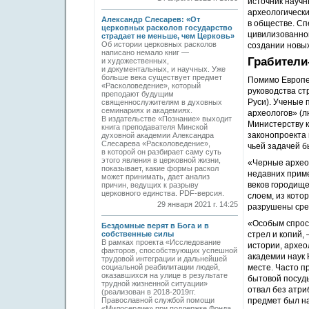
источник науч
археологически
Александр Слесарев: «От
в обществе. Cп
церковных расколов государство
цивилизованног
страдает не меньше, чем Церковь»
Об истории церковных расколов
создании новых
написано немало книг —
Грабители
и художественных,
и документальных, и научных. Уже
больше века существует предмет
Помимо Европей
«Расколоведение», который
руководства ст
преподают будущим
Руси). Ученые
священнослужителям в духовных
семинариях и академиях.
археологов» (л
В издательстве «Познание» выходит
Министерству к
книга преподавателя Минской
законопроекта 
духовной академии Александра
Слесарева «Расколоведение»,
чьей задачей б
в которой он разбирает саму суть
этого явления в церковной жизни,
«Черные архео
показывает, какие формы раскол
недавних приме
может принимать, дает анализ
веков городищ
причин, ведущих к разрыву
церковного единства. PDF-версия.
слоем, из кото
29 января 2021 г. 14:25
разрушены сре
«Особым спрос
Бездомные верят в Бога и в
собственные силы
стрел и копий
В рамках проекта «Исследование
истории, архео
факторов, способствующих успешной
академии наук
трудовой интеграции и дальнейшей
социальной реабилитации людей,
месте. Часто п
оказавшихся на улице в результате
бытовой посуды
трудной жизненной ситуации»
отвал без атри
(реализован в 2018-2019гг.
Православной службой помощи
предмет был на
«Милосердие» при поддержке Фонда