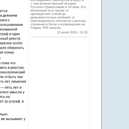
воплощением трагической и вместе
с тем величественной истории
Русского Православия в XX веке. Его
жизненный путь пролег от
ается
оренбургских степей до
ым деяниям
дальневосточных рубежей, от
оиск с
революционного лихолетья к долгому
служению в Китае и возвращению на
спользованием
Родину. PDF-версия.
низованной
22 июля 2026 г. 11:30
траф в один
енный реестр
перечня особо
вало оберегать
ая опека
у
х пока что
ить в реестре.
рхеологический
ли отбыть три
ять лет лишения
— пять лет и
злого умысла у
ясь на
ет (а штраф, в
ельно
 же вызывают у