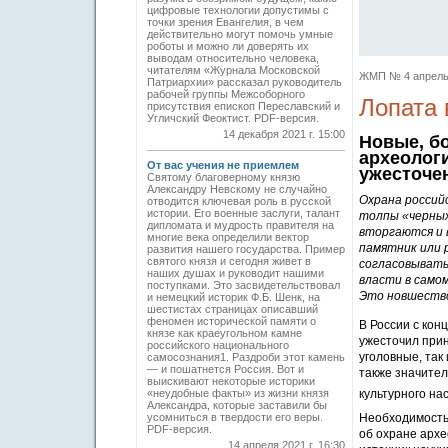
цифровые технологии допустимы с
точки зрения Евангелия, в чем
действительно могут помочь умные
роботы и можно ли доверять их
выводам относительно человека,
читателям «Журнала Московской
ЖМП № 4 апрель 2
Патриархии» рассказал руководитель
рабочей группы Межсоборного
Лопата 
присутствия епископ Переславский и
Угличский Феоктист. PDF-версия.
14 декабря 2021 г. 15:00
Новые, бо
археолог
От вас учения не приемлем
ужесточе
Святому благоверному князю
Александру Невскому не случайно
Охрана российс
отводится ключевая роль в русской
истории. Его военные заслуги, талант
толпы «черных
дипломата и мудрость правителя на
вторгаются и 
многие века определили вектор
памятник или 
развития нашего государства. Пример
святого князя и сегодня живет в
согласовывать
наших душах и руководит нашими
власти в само
поступками. Это засвидетельствовал
Это новшество
и немец­кий историк Ф.Б. Шенк, на
шестистах страницах описавший
феномен исторической памяти о
В России с кон
князе как краеугольном камне
ужесточил прин
российского национального
уголовные, так
самосознания1. Раздроби этот камень
— и пошатнется Россия. Вот и
также значите
выискивают некоторые историки
«неудобные факты» из жизни князя
культурного на
Александра, которые заставили бы
усомниться в твердости его веры.
Необходимость
PDF-версия.
об охране архе
14 апреля 2021 г. 16:30