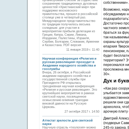
организуемый Со­юзом за содействие
собственники».
сохранению традиционных духовных
ценностей «Христианский мир» при
Возможно, нари
поддержке московского
правительства, прошел в российской
обсуждаемую н
столице уже в четвертый раз.
подзаработать?
Международное представительство
Достаточно пр
по традиции получилось весьма
солидным: для участия в
частного земел
мероприятии прибыли делегации из
браться за фун
Греции, Кипра, Сирии, Ливана,
так называемый
Иордании, Палестины, Израиля,
Сербии, Болгарии, Словакии, Армении
охраны культур
и Казахстана. PDF-версия
епархия Тверс
11 января 2019 г. 11:40
пенсионерки, п
будет бесплатн
Научная конференция «Религия и
территории? Эт
русская революция» проходит в
пересекался ни
Академии народного хозяйства и
госслужбы
прослежена мно
Вчера, 26 октября, в Российской
30».
академии народного хозяйства и
государственной службы при
Дух и бук
Президенте РФ открылась
трехдневная научная конференция
«Как раз соору
«Религия и русская революция». Это
улыбается заме
крупнейшее мероприятие в рамках
светской науки, посвященное
художественног
осмыслению влияния трагедии
решили они сде
вековой давности на Русскую
археолога, что
Церковь.
арочную плиту 
27 октября 2017 г. 14:50
Дмитрий Алекс
Аттестат зрелости для светской
(подворья Савв
науки
Научную отрасль «теология» можно
245-го закона.