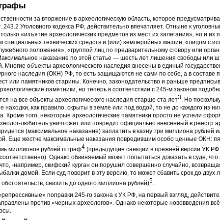
штрафы
ственности за вторжение в археологическую область, которое предусматрив
. 243.2 Уголовного кодекса РФ, действительно впечатляет. Отныне к уголовн
только «изъятие археологических предметов из мест их залегания», но и их п
 специальных технических средств и (или) землеройных машин, «лицом с и
лужебного положения», «группой лиц по предварительному сговору или орга
Максимальное наказание по этой статье — шесть лет лишения свободы или ш
. Многие объекты археологического наследия внесены в единый государств
урного наследия (ОКН) РФ, то есть защищаются не сами по себе, а в составе 
ст или памятников старины. Конечно, законодательство и раньше предписы
рхеологические памятники, но теперь в соответствии с 245-м законом подобн
3
ся на все объекты археологического наследия старше ста лет
. Но поскольк
 находки, как правило, скрыты в земле или под водой, то не до каждого из ни
а. Кроме того, некоторые археологические памятники просто не успели оформ
археолог-любитель уничтожит или повредит официально внесенный в реестр а
придется (максимальное наказание) заплатить в казну три миллиона рублей и
кой. Еще жестче максимальные наказания повредившим особо ценные ОКН: п
4
емь миллионов рублей штраф
(предыдущие санкции в прежней версии УК РФ 
 соответственно). Однако обвиняемый может попытаться доказать в суде, что 
 что, -например, скифский курган он порушил совершенно случайно, возвраща
ыбалки домой. Если cуд поверит в эту версию, то может сбавить срок до двух л
5
 обстоятельств, снизить до одного миллиона рублей)
.
«репрессивные» поправки 245-го закона к УК РФ, на первый взгляд, действит
аправлены против «черных археологов». Однако некоторые нововведения всё
осы.