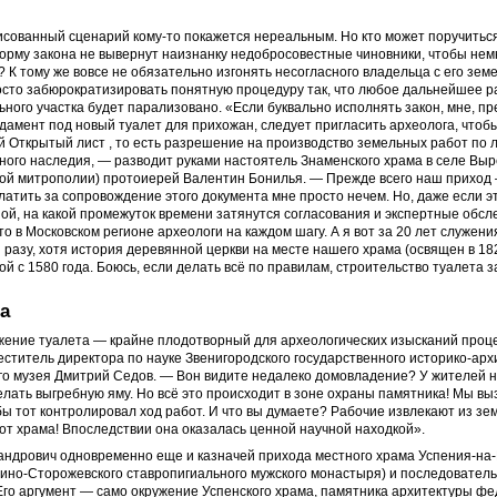
сованный сценарий кому-то покажется нереальным. Но кто может поручиться
орму закона не вывернут наизнанку недобросовестные чиновники, чтобы нем
 К тому же вовсе не обязательно изгонять несогласного владельца с его земе
осто забюрократизировать понятную процедуру так, что любое дальнейшее р
ьного участка будет парализовано. «Если буквально исполнять закон, мне, п
дамент под новый туалет для прихожан, следует пригласить археолога, чтоб
 Открытый лист , то есть разрешение на производство земельных работ по 
ного наследия, — разводит руками настоятель Знаменского храма в селе Вы
кой митрополии) протоиерей Валентин Бонилья. — Прежде всего наш прихо
латить за сопровождение этого документа мне просто нечем. Но, даже если эт
ой, на какой промежуток времени затянутся согласования и экспертные обс
о в Московском регионе археологи на каждом шагу. А я вот за 20 лет служени
 разу, хотя история деревянной церкви на месте нашего храма (освящен в 182
й с 1580 года. Боюсь, если делать всё по правилам, строительство туалета з
ва
жение туалета — крайне плодотворный для археологических изысканий проц
ститель директора по науке Звенигородского государственного историко-арх
о музея Дмитрий Седов. — Вон видите недалеко домовладение? У жителей н
лать выгребную яму. Но всё это происходит в зоне охраны памятника! Мы вы
бы тот контролировал ход работ. И что вы думаете? Рабочие извлекают из з
от храма! Впоследствии она оказалась ценной научной находкой».
андрович одновременно еще и казначей прихода местного храма Успения-на
ино-Сторожевского ставропигиального мужского монастыря) и последовател
 Его аргумент — само окружение Успенского храма, памятника архитектуры ф