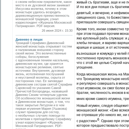
о своем небесном покровителе, какое
живый съ братиами, аще и не п
место в их духовной жизни занимает
И по вся дни пояше съ братиями
Иисусова молитва, почему в этом
монастыре удалось возродить
девятый, и вечерню, и нефимон
дореволюционную преемственность
священного сана, то Божествен
монашеской традиции, узнал
приглашали совершать священни
корреспондент «Журнала Московской
Патриархии». PDF-версия.
Кроме того, иноки совместно тр
26 июня 2024 г. 15:30
при этом подавал прочим мона
яко купленый рабъ служаше: и д
Дивеево в лицах
хлебы печаше, и вариво варяше
Троицкий Серафимо-Дивеевский
женский монастырь открывает гостям
краяше и шиаше; и от источника
и паломникам внешнюю сторону
своей жизни. Это величественные
възношаше и комуждо у келий
соборы, богослужения
постепенно приучать монахов 
с вдохновенным пением насельниц,
что с этой же целью Сергий на
дивеевские музеи, где хранятся
монастырские реликвии, святые
угощение.
источники. Внутренняя, духовная
жизнь, исполненная послушаний
Когда монашеская жизнь на Ма
и неустанной молитвы, скрыта от
что Троицкому монастырю необ
посторонних глаз. Ее заповедал
и регулярно совершать в монас
дивеевским сестрам святой Серафим
Саровский по указанию Самой
стал игуменом, он смог более
Пречистой Богородицы, назвавшей
братии, численность иноков в 
Дивеево Своим четвертым уделом.
Об особенностях монашеской жизни
мних кроме самого игумена, тр
в Дивеевском монастыре, о том, что
такое закрытые Литургии и в чем
Новый игумен, следуя общежит
первая игумения Мария (Ушакова)
монашеской жизни: «Еже всяко
служит примером для сестер,
не отреваше убо никого же, ни 
о необычных случаях помощи по
молитвам к преподобному Серафиму
6
с радостию»
. Однако при это
узнал корреспондент «Журнала
которое предшествовало постр
Московской Патриархии». PDF-