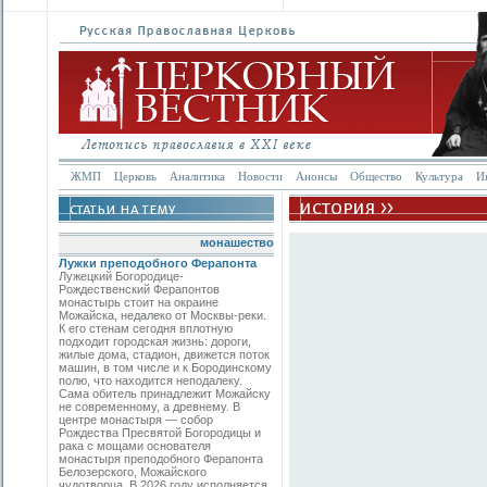
ЖМП
Церковь
Аналитика
Новости
Анонсы
Общество
Культура
И
монашество
Лужки преподобного Ферапонта
Лужецкий Богородице-
Рождественский Ферапонтов
монастырь стоит на окраине
Можайска, недалеко от Москвы-реки.
К его стенам сегодня вплотную
подходит городская жизнь: дороги,
жилые дома, стадион, движется поток
машин, в том числе и к Бородинскому
полю, что находится неподалеку.
Сама обитель принадлежит Можайску
не современному, а древнему. В
центре монастыря — собор
Рождества Пресвятой Богородицы и
рака с мощами основателя
монастыря преподобного Ферапонта
Белозерского, Можайского
чудотворца. В 2026 году исполняется