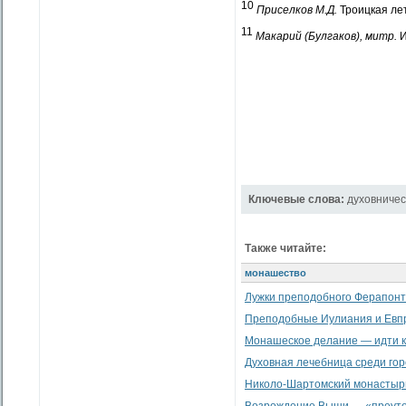
10
Приселков М.Д.
Троицкая лето
11
Макарий (Булгаков), митр.
И
Ключевые слова:
духовничес
Также читайте:
монашество
Лужки преподобного Ферапон
Преподобные Иулиания и Евпр
Монашеское делание — идти к
Духовная лечебница среди гор
Николо-Шартомский монастыр