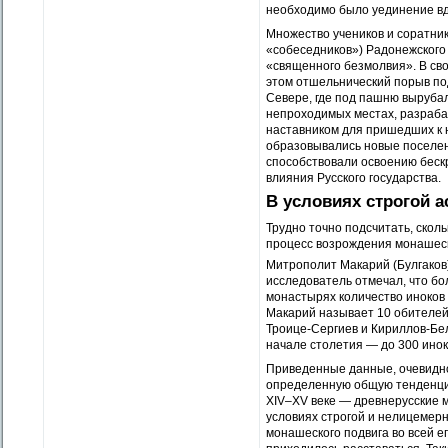
необходимо было уединение вда
Множество учеников и соратни
«собеседников») Радонежского 
«священного безмолвия». В сво
этом отшельнический порыв под
Севере, где под пашню выруба
непроходимых местах, разраба
наставником для пришедших к н
образовывались новые поселен
способствовали освоению бескр
влияния Русского государства.
В условиях строгой 
Трудно точно подсчитать, скол
процесс возрождения монашес
Митрополит Макарий (Булгаков)
исследователь отмечал, что бо
монастырях количество иноков 
Макарий называет 10 обителей.
Троице-Сергиев и Кириллов-Бел
начале столетия — до 300 иноко
Приведенные данные, очевидно,
определенную общую тенденцию
XIV–XV веке — древнерусские 
условиях строгой и нелицемер
монашеского подвига во всей е