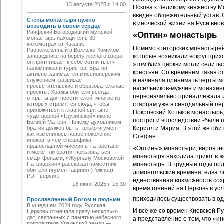
13 августа 2025 г. 14:00
Пскова к Великому княжеству М
введен общежительный устав. О
Стены монастыря нужно
в иноческой жизни на Руси вно
возводить в своем сердце
Раифский Богородицкий мужской
«Оптин» монастырь
монастырь находится в 30
километрах от Казани.
Помимо ктиторских монастырей
Расположенный в Волжско-Камском
заповеднике на берегу лесного озера,
которые возникали вокруг прих
он притягивает к себе сотни тысяч
этом близ церкви могли селитьс
паломников и туристов. Братия
крестьян. Со временем такая 
активно занимается миссионерским
служением, развивает
и начинала принимать черты м
просветительские и образовательные
насельников-мужчин и монахин
проекты. Храмы обители всегда
первоначально принадлежала и
открыты для посетителей, многие из
которых стремятся сюда, чтобы
старцам уже в синодальный пер
приложиться к главной святыне —
Покровский Хотьков монастырь,
чудотворной «Грузинской» иконе
постриг и впоследствии -были
Божией Матери. Почему духовником
братии должен быть только игумен,
Кирилл и Мария. В этой же об
как изменилось новое поколение
Стефан.
иноков, в чем специфика
православной миссии в Татарстане
«Оптины» монастыри, вероятно,
и может ли братия пользоваться
монастыря находила приют в ж
смартфонами, «Журналу Московской
Патриархии» рассказал наместник
монастырь. В трудные годы орд
обители игумен Гавриил (Рожнов).
домонгольские времена, едва л
PDF-версия.
единственная возможность сохра
18 июня 2025 г. 15:30
время гонений на Церковь в у
приходилось существовать в од
Прославленный Богом и людьми
В ушедшем 2024 году Русская
И всё же со времен Киевской Р
Церковь отмечала сразу несколько
дат, связанных с памятью небесного
а представление о том, что «
покровителя Уральской земли —