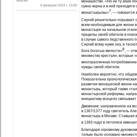
версия.
монашество. «Но не ту абие по
8 февраля 2024 г. 13:00
сукна черна и в ней преходити
7
монастырьскы»
, — говорится
Сергий решительно порывает с
всем необходимым для жизни в 
монастыря на начальном этапе 
пределы своей обители в поис
в случае самого бедственного
Сергий всяку нужю ону, и тесно
8
Бога богатыа милости»
, — от
множество крестьян, которые 
многоразличнаа потребованиа
нужды своей обители.
Наиболее вероятно, что общежи
Показательна хронологическая 
развития монашеской жизни на 
монастырь, который также ста
монастырской реформы, направ
инициативу всецело связывает
Движение, направленное на во
в 1367/1377 году святитель Ал
монастырь в Москве. Ставшая в
в 1393 году) в летописи имену
Благодаря огромному духовному
только было основано множест