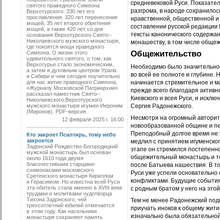
средневековой Руси. Показател
святого праведного ­Симеона
разгрома, в народе сохранилос
Верхотурского: 330 лет его
прославления, 320 лет перенесения
нравственной, общественной и к
мощей, 35 лет второго обретения
составлении русской редакции 
мощей, а также 420 лет со дня
тексты канонического содержа
основания Верхотурского Свято-­
Николаевского мужского монастыря,
монашеству, в том числе обще
где покоятся мощи праведного
Общежительство
Симеона. О жизни этого
удивительного святого, о том, как
Верхотурье стало экономическим,
Необходимо было значительное
а затем и духовным центром Урала
во всей ее полноте и глубине. 
и Сибири и чем сегодня поучительно
для нас житие праведного Симеона,
начинается стремительное и м
«Журналу Московской Патриархии»
прежде всего благодаря актив
рассказал наместник Свято-­
Киевского и всея Руси, и искл
Николаевского Верхотурского
мужского монастыря игумен Иероним
Сергия Радонежского.
(Миронов). PDF-версия.
Несмотря на огромный авторите
12 февраля 2025 г. 16:00
новообразованной общине и пе
Преподобный долгое время не 
Кто закроет Псалтирь, тому небо
закроется
медлил с принятием игуменског
Задонский Рождество-Богородицкий
этапе он стремился постепенно
мужской монастырь был основан
общежительный монастырь и те
около 1610 года двумя
благочестивыми старцами-
после Батыева нашествия. В то
схимонахами московского
Руси уже успели основательно 
Сретенского монастыря Кириллом
конфликтами. Будущие события 
и Герасимом. Но известна всей Руси
эта обитель стала именно в XVIII веке
с родным братом у него на это
трудами и молитвами чудотворца
Тихона Задонского, чей
Тем не менее Радонежский под
трехсотлетний юбилей отмечается
приучать иноков к общему жити
в этом году. Как насельники
изначально была обязательной
монастыря сохраняют память