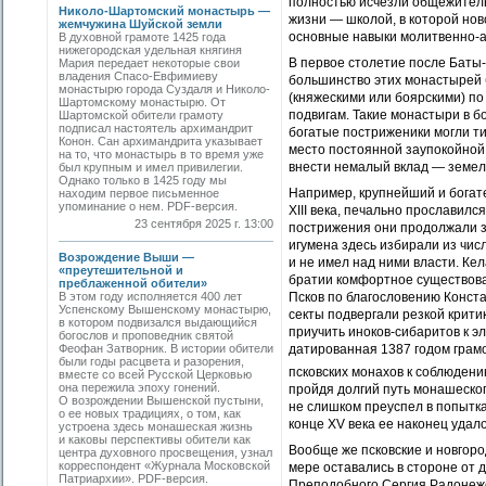
полностью исчезли общежитель
Николо-Шартомский монастырь —
жизни — школой, в которой но
жемчужина Шуйской земли
основные навыки молитвенно-а
В духовной грамоте 1425 года
нижегородская удельная княгиня
В первое столетие после Баты
Мария передает некоторые свои
владения Спасо-Евфимиеву
большинство этих монастырей 
монастырю города Суздаля и Николо-
(княжескими или боярскими) по
Шартомскому монастырю. От
подвигам. Такие монастыри в б
Шартомской обители грамоту
подписал настоятель архимандрит
богатые постриженики могли ти
Конон. Сан архимандрита указывает
место постоянной заупокойной
на то, что монастырь в то время уже
внести немалый вклад — земел
был крупным и имел привилегии.
Однако только в 1425 году мы
Например, крупнейший и богат
находим первое письменное
упоминание о нем. PDF-версия.
XIII века, печально прославилс
23 сентября 2025 г. 13:00
пострижения они продолжали зд
игумена здесь избирали из чис
Возрождение Выши —
и не имел над ними власти. Ке
«преутешительной и
братии комфортное существова
преблаженной обители»
В этом году исполняется 400 лет
Псков по благословению Конста
Успенскому Вышенскому монастырю,
секты подвергали резкой крити
в котором подвизался выдающийся
приучить иноков-сибаритов к 
богослов и проповедник святой
Феофан Затворник. В истории обители
датированная 1387 годом грам
были годы расцвета и разорения,
псковских монахов к соблюден
вместе со всей Русской Церковью
она пережила эпоху гонений.
пройдя долгий путь монашеского
О возрождении Вышенской пустыни,
не слишком преуспел в попытка
о ее новых традициях, о том, как
конце XV века ее наконец удало
устроена здесь монашеская жизнь
и каковы перспективы обители как
Вообще же псковские и новгоро
центра духовного просвещения, узнал
корреспондент «Журнала Московской
мере оставались в стороне от 
Патриархии». PDF-версия.
Преподобного Сергия Радонежс