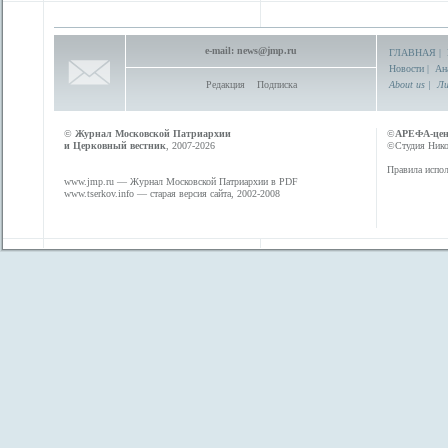
e-mail:
news@jmp.ru
ГЛАВНАЯ
|
Новости
|
Ан
Редакция
Подписка
About us
|
Ли
©
Журнал Московской Патриархии
©
АРЕФА-це
и Церковный вестник
, 2007-2026
©Студия Никол
Правила испол
www.jmp.ru
— Журнал Московской Патриархии в PDF
www.tserkov.info
— старая версия сайта, 2002-2008