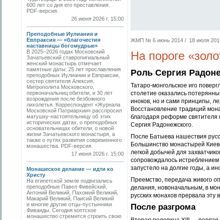
600 лет со дня его преставления.
PDF-версия.
26 июня 2026 г. 15:00
Преподобные Иулиания и
Евпраксия — «благочестия
ЖМП № 6 июнь 2014 / 18 июля 2014
наставницы богомудрые»
В 2025–2026 годах Московский
На пороге «золо
Зачатьевский ставропигиальный
женский монастырь отмечает
памятные даты: 25 лет прославления
Роль Сергия Радон
преподобных Иулиании и Евпраксии,
сестер святителя Алексия,
Татаро-монгольское иго поверг
Митрополита Московского,
первоначальниц обители, и 30 лет
столетие оказались потерянны
возрождения после безбожного
иноков, но и сами принципы, л
лихолетья. Корреспондент «Журнала
Восстановление традиций мона
Московской Патриархии» расспросил
матушку-настоятельницу об этих
благодаря реформе святителя 
исторических датах, о преподобных
Сергия Радонежского.
основательницах обители, о новой
жизни Зачатьевского монастыря, а
После Батыева нашествия русс
также о путях развития современного
Большинство монастырей Киевск
монашества. PDF-версия.
легкой добычей для захватчико
17 июня 2026 г. 15:00
сопровождалось истреблением 
запустело на долгие годы, а ино
Монашеское делание — идти ко
Христу
Преемство, передача живого о
На египетской земле подвизались
преподобные Павел Фивейский,
делания, новоначальным, в мон
Антоний Великий, Пахомий Великий,
русских монахов прервала эту 
Макарий Великий, Паисий Великий
и многие другие отцы-пустынники
После разгрома
Фиваиды. Сегодня коптское
монашество стремится строить свою