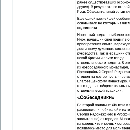
ранее существовавших особнож
других). В результате во втор
Руси. Общежительный устав дл
Еще одной важнейшей особенно
основывали не ктиторы из числ
подвижники.
Иноческий подвиг наиболее рев
Инок, начавший свой подвиг в 
приобретения опыта, переходи
достигшему духовного соверше
руководства. Так, вчерашний о
новой братии и почти всегда —
отшельнического подвига. В ря
из новосозданного монастыря, 
Преподобный Сергий Радонежск
отошел на другое пустынное м
Благовещенскому монастырю. М
как созданию общежительных м
отшельнической традиции.
«Собеседники»
Во второй половине XIV века в
расположения обителей и их г
Сергия Радонежского в Русской
значительно) от городов. Мног
на озерных или речных острова
появилось место для молитвенн