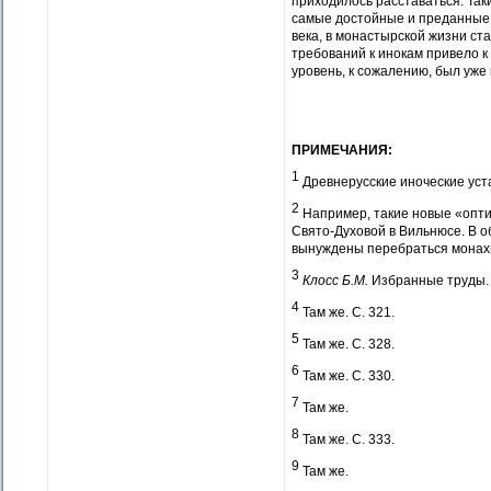
приходилось расставаться. Так
самые достойные и преданные 
века, в монастырской жизни ст
требований к инокам привело к 
уровень, к сожалению, был уже
ПРИМЕЧАНИЯ:
1
Древнерусские иноческие устав
2
Например, такие новые «опти
Свято-Духовой в Вильнюсе. В 
вынуждены перебраться монахи
3
Клосс Б.М.
Избранные труды. Т
4
Там же. С. 321.
5
Там же. С. 328.
6
Там же. С. 330.
7
Там же.
8
Там же. С. 333.
9
Там же.