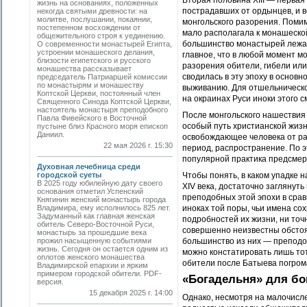
Вторая половина XIII — первая
жизнь на основаниях, положенных
пострадавших от ордынцев, и в
некогда святыми древности: на
молитве, послушании, покаянии,
монгольского разорения. Помим
постепенном восхождении от
мало располагала к монашеской
общежительного строя к уединению.
большинство монастырей лежал
О современности монастырей Египта,
устроении монашеского делания,
главное, что в любой момент м
близости египетского и русского
разорения обители, гибели или 
монашества рассказывает
сводилась в эту эпоху в основ
председатель Патриаршей комиссии
по монастырям и монашеству
выживанию. Для отшельническо
Коптской Церкви, постоянный член
на окраинах Руси иноки этого 
Священного Синода Коптской Церкви,
настоятель монастыря преподобного
После монгольского нашествия
Павла Фивейского в Восточной
особый путь христианской жизн
пустыне близ Красного моря епископ
Даниил.
освобождающее человека от ра
22 мая 2026 г. 15:30
период, распространение. По э
популярной практика предсмер
Духовная лечебница среди
городской суеты
Чтобы понять, в каком упадке 
В 2025 году юбилейную дату своего
XIV века, достаточно заглянуть
основания отметил Успенский
преподобных этой эпохи в срав
Княгинин женский монастырь города
Владимира, ему исполнилось 825 лет.
иноках той поры, чьи имена со
Задуманный как главная женская
подробностей их жизни, ни точ
обитель Северо-Восточной Руси,
совершенно неизвестны обстоят
монастырь за прошедшие века
прожил насыщенную событиями
большинство из них — преподоб
жизнь. Сегодня он остается одним из
можно констатировать лишь тот
оплотов женского монашества
обители после Батыева погром
Владимирской епархии и ярким
примером городской обители. PDF-
«Богадельня» для бо
версия.
15 декабря 2025 г. 14:00
Однако, несмотря на малочисле