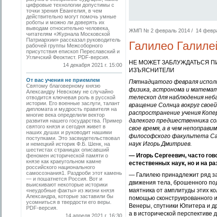
цифровые технологии допустимы с
точки зрения Евангелия, в чем
действительно могут помочь умные
роботы и можно ли доверять их
выводам относительно человека,
ЖМП № 2 февраль 2014 / 14 феврал
читателям «Журнала Московской
Патриархии» рассказал руководитель
Галилео Галилей
рабочей группы Межсоборного
присутствия епископ Переславский и
Угличский Феоктист. PDF-версия.
НЕ МОЖЕТ ЗАБЛУЖДАТЬСЯ П
14 декабря 2021 г. 15:00
ИЗЪЯСНИТЕЛИ
От вас учения не приемлем
Пятнадцатого февраля исполн
Святому благоверному князю
физика, астронома и математи
Александру Невскому не случайно
телескоп для наблюдения неб
отводится ключевая роль в русской
истории. Его военные заслуги, талант
вращение Солнца вокруг своей
дипломата и мудрость правителя на
распространение учения Копер
многие века определили вектор
далекого предшественника со
развития нашего государства. Пример
святого князя и сегодня живет в
свое время, а в чем непоправ
наших душах и руководит нашими
философского факультета Са
поступками. Это засвидетельствовал
наук Игорь Дмитриев.
и немец­кий историк Ф.Б. Шенк, на
шестистах страницах описавший
— Игорь Сергеевич, часто гов
феномен исторической памяти о
князе как краеугольном камне
естественных наук, но и на ра
российского национального
самосознания1. Раздроби этот камень
— Галилею принадлежит ряд за
— и пошатнется Россия. Вот и
движения тела, брошенного под
выискивают некоторые историки
маятника от амплитуды этих кол
«неудобные факты» из жизни князя
Александра, которые заставили бы
помощью сконструированного и
усомниться в твердости его веры.
Венеры, спутники Юпитера и др.
PDF-версия.
а в исторической перспективе 
14 апреля 2021 г. 16:30