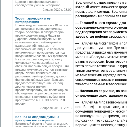
Церкви и профессионального
Вселенной с существованием в
сообщества ученых-историков.
который имеет множество форм
2 июля 2020 г. 23:00
первые доли секунды Вселенная
расширялась миллионы лет наза
Теория эволюции и ее
интерпретация
— Галилей много сделал для 
В этом году исполнилось 210 лет со
современно-критичного отнош
дня рождения основоположника
подтверждения экспериментом
теории эволюции и автора теории
происхождения видов Чарльза
здесь стал реформатором, ил
Дарвина. Английский ученый на
основании своих наблюдений и
— Галилей был скептиком и пол
размышлений полагал, что
доступных аргументов. При это
биологические виды не являются
представлявшихся ему ложными
неизменными, но изменяются под
воздействием различных факторов.
мира» и «Беседы и математиче
Из этого может следовать, что у
разным вопросам. Если говорит
человека и человекообразных
всего перипатетическая натурф
обезьян мог быть общий предок. Это
предположение до сих пор вызывает
типам аргументов: к реальным
споры. Чтобы приблизиться к
математическим (прежде всего 
раскрытию этой проблемы, доктор
современников новым и неприв
философский наук Олег Давыдов
предлагает взглянуть на нее под
тяжести полемики в теологичес
другим углом зрения,
проанализировать, как происходило
— Насколько серьезно, на ва
обсуждение теории эволюции и ее
он верующим христианином и
отношения к религии в публичном
пространстве в XIX–ХХ веках. PDF-
— Галилей был правоверным кат
версия.
него Богом) — открыть людям н
7 апреля 2019 г. 22:16
осуждения гелиоцентрической 
по поводу гелиоцентризма, в к
Борьба за людские души на
пространстве интернета
положения: тезис кардинала Че
Ежегодный форум «Религия и мир»,
перемещаются небеса, а тому, 