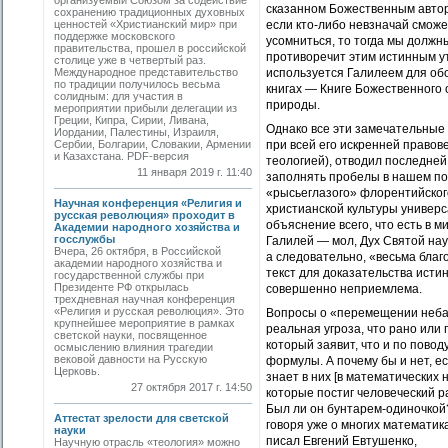
организуемый Со­юзом за содействие
сказанном Божественным автори
сохранению традиционных духовных
ценностей «Христианский мир» при
если кто-либо невзначай сможе
поддержке московского
усомниться, то тогда мы должн
правительства, прошел в российской
противоречит этим истинным утве
столице уже в четвертый раз.
Международное представительство
используется Галилеем для об
по традиции получилось весьма
книгах — Книге Божественного о
солидным: для участия в
природы.
мероприятии прибыли делегации из
Греции, Кипра, Сирии, Ливана,
Однако все эти замечательные 
Иордании, Палестины, Израиля,
Сербии, Болгарии, Словакии, Армении
при всей его искренней правове
и Казахстана. PDF-версия
теологией), отводил последне
11 января 2019 г. 11:40
заполнять пробелы в нашем поз
«рысьеглазого» флорентийского
Научная конференция «Религия и
христианской культуры универс
русская революция» проходит в
объяснение всего, что есть в 
Академии народного хозяйства и
госслужбы
Галилей — мол, Дух Святой науч
Вчера, 26 октября, в Российской
а следовательно, «весьма бла
академии народного хозяйства и
текст для доказательства ист
государственной службы при
Президенте РФ открылась
совершенно неприемлема.
трехдневная научная конференция
«Религия и русская революция». Это
Вопросы о «перемещении неба»
крупнейшее мероприятие в рамках
реальная угроза, что рано или
светской науки, посвященное
который заявит, что и по повод
осмыслению влияния трагедии
вековой давности на Русскую
формулы. А почему бы и нет, е
Церковь.
знает в них [в математических 
27 октября 2017 г. 14:50
которые постиг человеческий р
Был ли он бунтарем-одиночкой?
Аттестат зрелости для светской
говоря уже о многих математик
науки
писал Евгений Евтушенко,
Научную отрасль «теология» можно