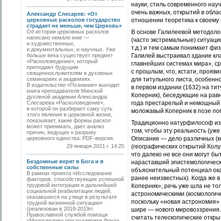
науки, стиль современного нау
очень важных, открытий в обла
Александр Слесарев: «От
церковных расколов государство
отношении теоретика к своему 
страдает не меньше, чем Церковь»
Об истории церковных расколов
В основе Галилеевой методоло
написано немало книг —
(часто экстремальные) ситуаци
и художественных,
т.д.) и тем самым понимает фи
и документальных, и научных. Уже
больше века существует предмет
Галилей выстраивал здание кла
«Расколоведение», который
главнейших системах мира», ср
преподают будущим
с прошлым, что, кстати, прояв
священнослужителям в духовных
семинариях и академиях.
для титульного листа, особенно
В издательстве «Познание» выходит
в первом издании (1632) на ти
книга преподавателя Минской
Коперник), беседующие на рав
духовной академии Александра
Слесарева «Расколоведение»,
года престарелый и немощный А
в которой он разбирает саму суть
моложавый Коперник в позе по
этого явления в церковной жизни,
показывает, какие формы раскол
Традиционно натурфилософ изуч
может принимать, дает анализ
том, чтобы эту реальность (уж
причин, ведущих к разрыву
церковного единства. PDF-версия.
Описание — дело различных (к
29 января 2021 г. 14:25
(географических открытий Колу
что далеко не все они могут 
Бездомные верят в Бога и в
нараставший эпистемологическ
собственные силы
объяснительный потенциал ока
В рамках проекта «Исследование
ранее неизвестных). Когда же 
факторов, способствующих успешной
трудовой интеграции и дальнейшей
Коперник», речь уже шла не тол
социальной реабилитации людей,
астрономическими (космологич
оказавшихся на улице в результате
поскольку «новая астрономия»
трудной жизненной ситуации»
(реализован в 2018-2019гг.
шире — нового мировоззрения.
Православной службой помощи
считать телескопические откр
«Милосердие» при поддержке Фонда