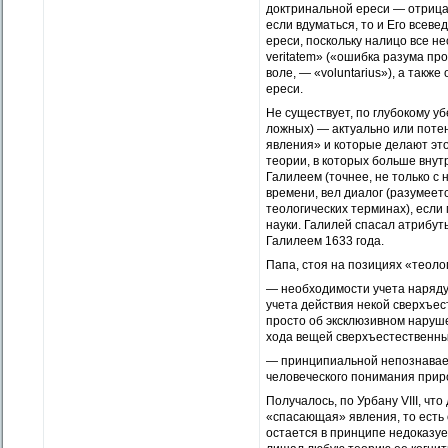
доктринальной ереси — отрицан
если вдуматься, то и Его всев
ереси, поскольку налицо все нео
veritatem» («ошибка разума пр
воле, — «voluntarius»), а также
ереси.
Не существует, по глубокому у
ложных) — актуально или поте
явления» и которые делают это
теории, в которых больше внут
Галилеем (точнее, не только с 
времени, вел диалог (разумеетс
теологических терминах), если
науки. Галилей спасал атрибут
Галилеем 1633 года.
Папа, стоя на позициях «теоло
— необходимости учета наряду
учета действия некой сверхъес
просто об эксклюзивном наруш
хода вещей сверхъестественн
— принципиальной непознаваем
человеческого понимания прир
Получалось, по Урбану VIII, ч
«спасающая» явления, то есть 
остается в принципе недоказуе