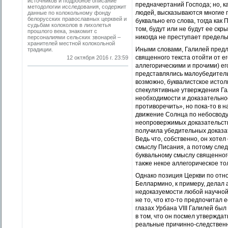
источников и подробное описание
предначертаний Господа; но, к
методологии исследования, содержит
людей, высказываются многие п
данные по колокольному фонду
белорусских православных церквей и
буквально его слова, тогда как
судьбам колоколов в лихолетья
том, будут или не будут ее ск
прошлого века, знакомит с
никогда не преступает пределы
персоналиями сельских звонарей –
хранителей местной колокольной
Иными словами, Галилей предл
традиции.
священного текста отойти от е
12 октября 2016 г. 23:59
аллегорическими и прочими) ег
представлялись малоубедитель
возможно, буквалистское истолк
спекулятивные утверждения Гал
необходимости и доказательност
противоречить», но пока-то в 
движение Солнца по небосводу 
неопровержимых доказательств
получила убедительных доказа
Ведь что, собственно, он хоте
смыслу Писания, а потому сле
буквальному смыслу священного
также некое аллегорическое то
Однако позиция Церкви по отн
Беллармино, к примеру, делал 
недоказуемости любой научной 
не то, что кто-то предпочитал 
глазах Урбана VIII Галилей бы
в том, что он посмел утвержда
реальные причинно-следственны