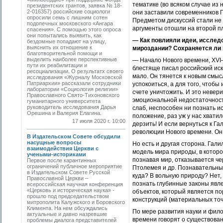
тематике (во всяком случае из
президентских грантов, заявка № 18-
2-016357) российские социологи
они заставили современников Г
опросили семь с лишним сотен
Предметом дискуссий стали не 
подопечных московского «Ангара
аргументы отошли на второй п
спасения». С помощью этого опроса
они попытались выявить, как
— Как повлияли идеи, исслед
бездомные попадают на улицу,
выяснить их отношение к
мироздании? Сохраняется ли в
благотворительной помощи и
выделить наиболее перспективные
— Начало Нового времени, XVI–
пути их реабилитации и
блестяще писал российский иск
ресоциализации. О результатх своего
мало. Он тянется к новым смысл
исследования «Журналу Московской
Патриархии» рассказали сотрудники
успокоиться, а для того, чтоб
лаборатории «Социология религии»
счете уничтожить. И это невер
Православного Свято-Тихоновского
эмоциональной недостаточности
гуманитарного университета
руководитель исследования Дарья
слаб, неспособен ни познать ис
Орешина и Валерия Елагина.
положение, раз уж у нас хватил
17 июля 2020 г. 10:00
дерзить! И если вернуться к Г
революции Нового времени. Он, 
В Издательском Совете обсудили
насущные вопросы
Но есть и другая сторона. Гал
взаимодействия Церкви с
модель мира природы, в которо
учеными-историками
познавая мир, отказывается че
Первое после карантинных
ограничений публичное мероприятие
Птолемея и др. Познавательны
в Издательском Совете Русской
куда? В вольную природу? Нет,
Православной Церкви –
познать глубинные законы явл
всероссийская научная конференция
«Церковь и историческая наука» -
объектов, который является по
прошло под председательством
конструкций (материальных точе
митрополита Калужского и Боровского
Климента. На нем обсуждались
По мере развития науки и фил
актуальные и давно назревшие
времени говорят о существова
проблемы диалога представителей