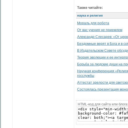
Также читайте:
наука и религия
Мораль для робота
От вас учения не приемлем
Александр Слесарев: «От церк
Бездомные верят в Бога и в с
В Издательском Совете обсуд
Теория эволюции и ее интерп
Борьба за людские души на пр
Научная конференция «Религия
госслужбы
Аттестат зрелости для светско
Состоялась презентация моно
HTML-код для сайта или блога