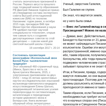
считать окончательно признанной в
Ученый, сверстник Галилея,
России. Первого августа прошлого
года тогдашний министр образования
Был Галилея не глупее.
РФ Дмитрий Ливанов подписал приказ
об утверждении состава экспертного
Он знал, что вертится земля,
совета Высшей аттестационной
комиссии (ВАК) по теологии.
но у него была семья.
Напомним: годом ранее, в октябре
2015 года, президиум ВАК при
— Внес ли Галилей вклад в с
Министерстве образования и науки
РФ одобрил паспорт научной
Просвещения? Можно ли назва
специальности «теология», открыв
тем самым путь к созданию
— Думаю, внес. Действительно, 
диссертационных советов по этой
Бенедетто Кастелли от 21 дека
дисциплине — совсем новой для
не может заблуждаться Писание
светской высшей школы страны.
изъяснители. Ошибки эти могут
19 сентября 2017 г. 20:14
распространенной; именно оши
ибо, таким образом, получилис
Состоялась презентация
монографии «Колокольный звон
богохульства, ибо тогда пришло
Белой Руси: тысячелетние
подвержен человеческим страстя
традиции»
забывает прошлое и не знает 
Этот объемный 460-страничный труд
(Минск, Братство в честь св.
Итак, в Писании, правда, соде
Архистратига Михаила, 2015, с
электронным приложением на двух
кажутся ложными, но они выра
DVD) – плод 15-летних кропотливых
простонародья. Поэтому для те
научно-исследовательских изысканий
должны разъяснять истинный см
музыковеда-кампанолога кандидата
искусствоведения Елены Шатько,
преподносится именно в таких 
предпринявшей титанические усилия
первопроходца по систематизации,
Таким образом, если Писание, к
каталогизации и периодизации
необходимостью требует истолк
истории церковного звона в
что в научных спорах оно [Пис
Белоруссии. Книга включает
обширный обзор литературных
произошли и Священное Писание