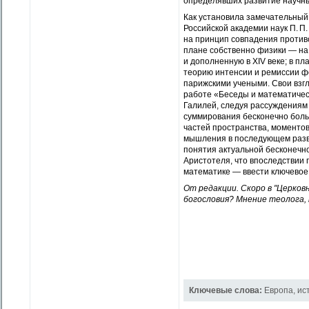
определявших развитие научных
Как установила замечательный 
Российской академии наук П. П
на принцип совпадения противо
плане собственно физики — на
и дополненную в XIV веке; в п
теорию интенсии и ремиссии ф
парижскими учеными. Свои взгл
работе «Беседы и математическ
Галилей, следуя рассуждениям 
суммирования бесконечно боль
частей пространства, моменто
мышления в последующем разви
понятия актуальной бесконечно
Аристотеля, что впоследствии 
математике — ввести ключево
От редакции. Скоро в "Церков
богословия? Мнение теолога,
Ключевые слова:
Европа
,
ис