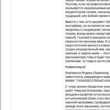
лишал любую теорию ее когнит
Поэтому, если натурфилософск
оказывается неразрешимым для 
предпочтение теории, наилучш
традицией, ибо Библия являет
Вместе с тем, хотя аргумент У
понтифика), он не является чи
сводилась к следующему: скол
теории, всегда можно представ
ложной. Галилей в принципе п
сверхъестественному миру. И с
недостаточной крепости в вере,
создал упорядоченный мир, я
законам, и задача науки — пос
картезианскую тему и будет пр
причинами, то тогда в «естеств
Комментарий
Иеромонах Родион (Ларионов), 
заместитель заведующего кафе
МИФИ: "ГАЛИЛЕЙ ОТКРЫЛ НА
С точки зрения обывателя зна
работ Николая Коперника. Одн
вкладом в развитие естествозн
онтологический базис и его бо
научной программы, приведшей 
прежде всего механика), пытал