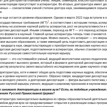
т для докторантов плановой учебы: лекций, семинаров, классно-групповых за
ьном порядке присутствует в аспирантуре. Во-вторых, докторантура имеет де
ученых — соискателями ученой степени доктора наук, занимающимися серье
и.
е еще остается уровнем образования. Однако в марте 2022 года вступили в с
2
осударственные требования (ФГТ)
, в соответствии с которыми теперь аспи
елены на усиление научной работы аспирантов, рост ее результативности и
датских диссертаций. Иными словами, переход на ФГТ — это переход аспира
ого формата в научный. Главной целью аспирантуры теперь тоже становится
дования и написание диссертации. Можно сказать, что аспирант — это вчера
вое высшее образование, а также имеющий цель подготовить диссертацию н
 кандидата наук, свидетельствующую о приобретении им высоких научно-исс
датская диссертация, подготовленная в аспирантуре, обычно становится сер
го на успешную самостоятельную научную карьеру.
орант — это состоявшийся ученый, ведущий многолетнюю научно-педагогиче
 специалист высокого уровня, который в формате докторской диссертации ж
еству результаты своего масштабного исследования или даже научного откр
докторантура, хотя и имеют общую цель подготовки научных кадров, обеспеч
 и уровни научного роста ученого. Образно говоря, кандидатская диссертац
а молодого ученого, а докторская диссертация — фигура высшего пилотажа, 
шин научной карьеры ученого, ведущая к широкому признанию в научном мир
 занимает докторантура в вашем вузе? Есть ли подобные учреждения 
ениях Русской Православной Церкви?
окторантура законодательно выведена из сферы образовательной деятельнос
любом другом вузе не предусматривает открытия и реализации новых програ
оявления новых методик преподавания.