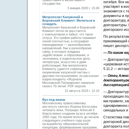
православия в жизни нашего
октября. Все к
государства.
участвуют в ко
3 января 2020 г. 15:45
знакомится с т
документы и пр
Митрополит Калужский и
докторантуру, 
Боровский Климент: Молиться и
созидать
докторантуры. 
Митрополит Калужский и Боровский
докторского ис
Климент почти не расстается
с компьютером и забыл, что такое
По результатам
отпуск. Его график работы поражает
принимающей ор
своей плотностью, а география
командировок — разнообразием
пишет диссерт
направлений. Как и разнообразие
сфер, в которых владыка
— По каким н
задействован: и образование, и
экономика, и издательское дело,
— Докторантур
литература, искусство и даже
«церковная ист
роботизация. Как митрополиту
5.11.2 — истор
Клименту удается совмещать
окормление калужской паствы с
— Отец Алекс
другими послушаниями, он рассказал
корреспонденту «Журнала
докторантуре
Московской Патриархии» накануне
диссертацией
своего 70-летия. PDF-версия.
21 августа 2019 г. 12:10
— Докторантура
проходящих под
Вуз под вязом
как правило, з
Московскому православному
одновременно н
институту святого Иоанна Богослова
четверть века. Патриарх Алексий II
синодальных и 
благословил создание вуза в октяб­ре
1992 года. Но время вплоть до начала
Статистика гов
следующего учебного года ушло
докторской дис
на выработку образовательной
докторанта пол
концепции, формирование программ,