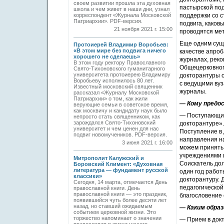
своем развитии прошла эта духовная
пастырской по
школа и чем живет в наши дни, узнал
корреспондент «Журнала Московской
поддержки со 
Патриархии». PDF-версия.
подвига, каков
21 ноября 2021 г. 15:00
проводятся мет
Еще одним суще
Протоиерей Владимир Воробьев:
«В этом мире без подвига ничего
качестве апроб
хорошего не сделаешь»
журналах, реко
В этом году ректору Православного
Общецерковног
Свято-Тихоновского гуманитарного
университета протоиерею Владимиру
докторантуры о
Воробьеву исполнилось 80 лет.
с ведущими вуз
Известный московский священник
журналы.
рассказал «Журналу Московской
Патриархии» о том, как жили
— Кому предо
верующие семьи в советское время,
как москвичу и кандидату наук было
— Поступающий
непросто стать священником, как
зарождался Свято-Тихоновский
докторантуре».
университет и чем ценен для нас
Поступление в
подвиг новомучеников. PDF-версия.
направления н
3 июня 2021 г. 16:00
можем принять 
учреждениями 
Митрополит Калужский и
Соискатель дол
Боровский Климент: «Духовная
литература — фундамент русской
один год работ
классики»
докторантуру. 
Сегодня, 14 марта, отмечается День
педагогической
православной книги. День
православной книги — это праздник,
благословение
появившийся чуть более десяти лет
назад, но ставший ожидаемым
— Каким обра
событием церковной жизни. Это
торжество напоминает о значении
— Прием в докт