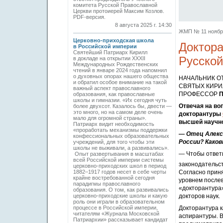
комитета Русской Православной
Церкви протоиерей Максим Козлов.
PDF-версия.
8 августа 2025 г. 14:30
ЖМП № 11 ноябрь 
Церковно-приходская школа
Доктора
в Российской империи
Святейший Патриарх Кирилл
Русско
в докладе на открытии XXXII
Международных Рождественских
чтений в январе 2024 года напомнил
о духовных опорах нашего общества
НАЧАЛЬНИК О
и обратил особое внимание на такой
СВЯТЫХ КИРИ
важный аспект православного
ПРОФЕССОР
образования, как православные
школы и гимназии. «Их сегодня чуть
Отвечая на во
более двухсот. Казалось бы, двести —
это много, но на самом деле очень
докторантуры
мало для огромной страны».
высшей научно
Патриарх видит необходимость
«проработать механизмы поддержки
— Отец Алекс
конфессиональных образовательных
России? Каков
учреждений, для того чтобы эти
школы не выживали, а развивались».
— Чтобы ответи
Опыт развертывания в масштабах
всей Российской империи системы
законодательст
церковно-­приходских школ в период
1882–1917 годов несет в себе черты
Согласно прин
крайне востребованной сегодня
уровнем послев
парадигмы православного
«докторантура
образования. О том, как развивались
церковно-приходские школы и какую
докторов наук.
роль они играли в образовательном
процессе в Российской империи,
Докторантура 
читателям «Журнала Московской
аспирантуры. В
Патриархии» рассказывает кандидат