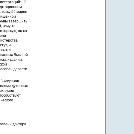
диссертаций: 17
сертационном
отовку 59 мирян
ащищенной
собны завершить
, кому-то
кторскую, но со
пени
нистерства
тут, и
новится
дованных Высшей
иска изданий.
ской
пособен довести
13 клириков
телями духовных
их вузов.
способствуют
ического
тепени доктора