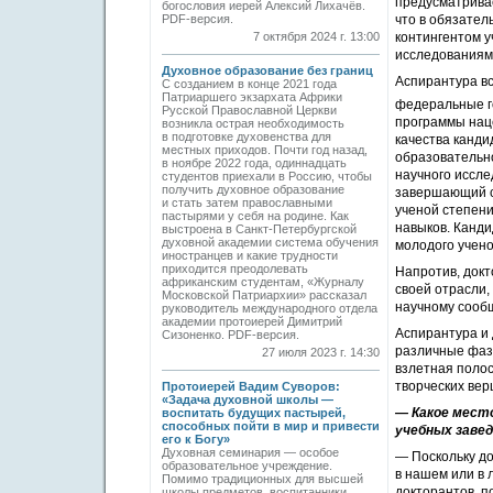
предусматривае
богословия иерей Алексий Лихачёв.
PDF-версия.
что в обязател
7 октября 2024 г. 13:00
контингентом 
исследованиям
Духовное образование без границ
Аспирантура вс
С созданием в конце 2021 года
Патриаршего экзархата Африки
федеральные г
Русской Православной Церкви
программы нац
возникла острая необходимость
в подготовке духовенства для
качества канди
местных приходов. Почти год назад,
образовательн
в ноябре 2022 года, одиннадцать
научного иссле
студентов приехали в Россию, чтобы
получить духовное образование
завершающий с
и стать затем православными
ученой степени
пастырями у себя на родине. Как
навыков. Канди
выстроена в Санкт-Петербургской
духовной академии система обучения
молодого учено
иностранцев и какие трудности
приходится преодолевать
Напротив, докт
африканским студентам, «Журналу
своей отрасли,
Московской Патриархии» рассказал
научному сообщ
руководитель международного отдела
академии прото­иерей Димитрий
Аспирантура и 
Сизоненко. PDF-версия.
различные фазы
27 июля 2023 г. 14:30
взлетная полос
творческих вер
Протоиерей Вадим Суворов:
«Задача духовной школы —
— Какое место
воспитать будущих пастырей,
способных пойти в мир и привести
учебных завед
его к Богу»
Духовная семинария — особое
— Поскольку д
образовательное учреждение.
в нашем или в 
Помимо традиционных для высшей
докторантов, п
школы предметов, воспитанники