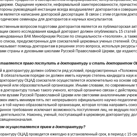
ддержке. Ощущение нужности, неформальной заинтересованности, причастно
стороны руководящей инстанции всегда воодушевляет докторантов к соверше
ым является написание докторской диссертации. В связи с этим отделом док
одические семинары для докторантов и научных консультантов.
ственным вопросом подготовки докторантов является их публикаторская акт
ации своего исследования каждый докторант должен опубликовать 15 статей 
мендованных ВАК Минобрнауки России по специальности «теология», а также
о списка, предусмотренных для соискателей церковных ученых степеней. От
казывает помощь докторантам в решении этого вопроса, используя ресурсы
ами страны и духовными школами Русской Православной Церкви, где издаютс
ставляется право поступить в докторантуру и стать докторантом 
 в докторантуру должен соблюсти ряд условий, предусмотренных «Положен
 В обязательном порядке он должен иметь научную степень кандидата наук и
 докторантуру ОЦАД соискателя осуществляется исключительно на основе о
аучной или образовательной организации. Иными словами, по современным
в докторантуру только такого ученого, который органично связан с действу
или вузами Русской Православной Церкви или светскими аналогичными учре
жен иметь минимум пять лет непрерывного официального научно-педагогиче
ы в той научно-­образовательной организации, которая готова направить соис
Данное требование исключает возможность поступления лиц, не ведущих пос
 деятельности. Наконец, ученый, поступающий в церковную докторантуру, до
 священноначалия.
зом осуществляется прием в докторантуру?
орантуру ОЦАД проводится ежегодно в установленный срок, в период с 15 се