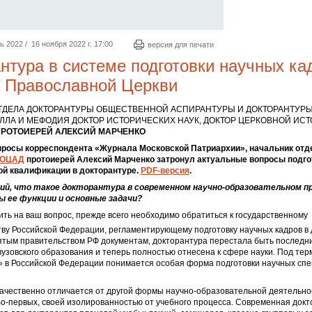
2022 / 16 ноября 2022 г. 17:00
версия для печати
нтура в системе подготовки научных ка
й Православной Церкви
ТДЕЛА ДОКТОРАНТУРЫ ОБЩЕСТВЕННОЙ АСПИРАНТУРЫ И ДОКТОРАНТУР
ЛЛА И МЕФОДИЯ ДОКТОР ИСТОРИЧЕСКИХ НАУК, ДОКТОР ЦЕРКОВНОЙ ИСТ
ПРОТОИЕРЕЙ АЛЕКСИЙ МАРЧЕНКО
просы корреспондента «Журнала Московской Патриархии», начальник отд
ОЦАД
протоиерей Алексий Марченко затронул актуальные вопросы подго
й квалификации в докторантуре.
PDF-версия
.
ий, что такое докторантура в современном научно-образовательном 
ы ее функции и основные задачи?
ть на ваш вопрос, прежде всего необходимо обратиться к государственному
ву Российской Федерации, регламентирующему подготовку научных кадров в
ятым правительством РФ документам, докторантура перестала быть последн
узовского образования и теперь полностью отнесена к сфере науки. Под те
» в Российской Федерации понимается особая форма подготовки научных сп
качественно отличается от другой формы научно-образовательной деятельн
о-первых, своей изолированностью от учебного процесса. Современная докт