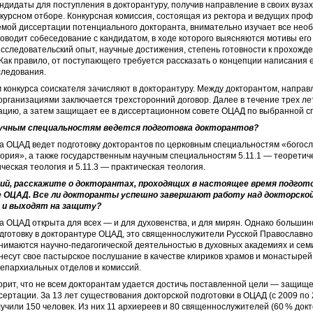
андидаты для поступления в докторантуру, получив направление в своих вуза
нкурсном отборе. Конкурсная комиссия, состоящая из ректора и ведущих про
емой диссертации потенциального докторанта, внимательно изучает все не
оводит собеседование с кандидатом, в ходе которого выясняются мотивы его
исследовательский опыт, научные достижения, степень готовности к прохожд
Как правило, от поступающего требуется рассказать о концепции написания 
следования.
 конкурса соискателя зачисляют в докторантуру. Между докторантом, напра
ганизациями заключается трехсторонний договор. Далее в течение трех ле
ацию, а затем защищает ее в диссертационном совете ОЦАД по выбранной с
аучным специальностям ведется подготовка докторантов?
а ОЦАД ведет подготовку докторантов по церковным специальностям «богосл
ория», а также государственным научным специальностям 5.11.1 — теоретиче
ическая теология и 5.11.3 — практическая теология.
ий, расскажите о докторантах, проходящих в настоящее время подгото
 ОЦАД. Все ли докторанты успешно завершают работу над докторско
 и выходят на защиту?
 ОЦАД открыта для всех — и для духовенства, и для мирян. Однако большин
готовку в докторантуре ОЦАД, это священнослужители Русской Православно
анимаются научно-педагогической деятельностью в духовных академиях и сем
есут свое пастырское послушание в качестве клириков храмов и монастырей
епархиальных отделов и комиссий.
орит, что не всем докторантам удается достичь поставленной цели — защищ
сертации. За 13 лет существования докторской подготовки в ОЦАД (с 2009 по 
учили 150 человек. Из них 11 архиереев и 80 священнослужителей (60 % докт