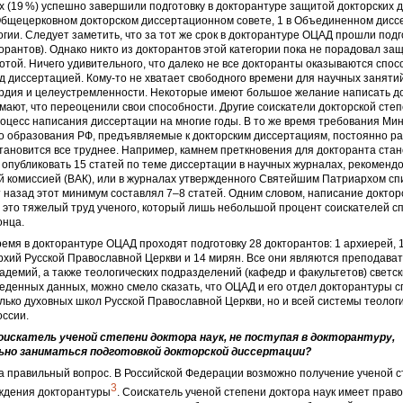
их (19 %) успешно завершили подготовку в докторантуре защитой докторских 
Общецерковном докторском диссертационном совете, 1 в Объединенном дис
огии. Следует заметить, что за тот же срок в докторантуре ОЦАД прошли подг
торантов). Однако никто из докторантов этой категории пока не порадовал з
отой. Ничего удивительного, что далеко не все докторанты оказываются спо
д диссертацией. Кому-то не хватает свободного времени для научных занятий
рдия и целеустремленности. Некоторые имеют большое желание написать до
ают, что переоценили свои способности. Другие соискатели докторской сте
оцесс написания диссертации на многие годы. В то же время требования Ми
о образования РФ, предъявляемые к докторским диссертациям, постоянно рас
тановится все труднее. Например, камнем преткновения для докторанта ста
 опубликовать 15 статей по теме диссертации в научных журналах, рекомен
 комиссией (ВАК), или в журналах утвержденного Святейшим Патриархом сп
 назад этот минимум составлял 7–8 статей. Одним словом, написание доктор
это тяжелый труд ученого, который лишь небольшой процент соискателей с
онца.
емя в докторантуре ОЦАД проходят подготовку 28 докторантов: 1 архиерей, 
рхий Русской Православной Церкви и 14 мирян. Все они являются преподава
адемий, а также теологических подразделений (кафедр и факультетов) светск
еденных данных, можно смело сказать, что ОЦАД и его отдел докторантуры 
лько духовных школ Русской Православной Церкви, но и всей системы теолог
оссии.
искатель ученой степени доктора наук, не поступая в докторантуру,
но заниматься подготовкой докторской диссертации?
а правильный вопрос. В Российской Федерации возможно получение ученой с
3
ождения докторантуры
. Соискатель ученой степени доктора наук имеет право