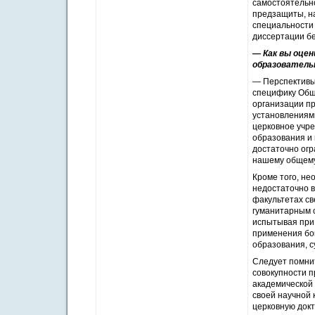
самостоятельно
предзащиты, н
специальности
диссертации бе
— Как вы оце
образователь
— Перспективы,
специфику Общ
организации пр
установлениям
церковное учре
образования и 
достаточно огр
нашему общему
Кроме того, не
недостаточно 
факультетах с
гуманитарным с
испытывая при 
применения бог
образования, с
Следует помнит
совокупности п
академической 
своей научной 
церковную докт