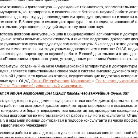
ом отношении докторантура — учреждение технического, вспомогательного 
мулировать, контролировать и всячески способствовать научной работе докт
пления в докторантуру до прохождения им процедур предзащиты и защиты в
ом совете. В более узком смысле докторантура — это специализированный 
ательного учреждения, ведущий подготовку докторов наук.
дготовка докторов наук успешно шла в Общецерковной аспирантуре и доктора
Однако, чтобы повысить эффективность и качество подготовки докторских дис
да руководством вуза наряду с отделом аспирантуры был создан отдел докто
ляется самостоятельным структурным подразделением в составе ОЦАД, подч
о ректору и проректору по научной работе. В своей деятельности отдел док
ся «Положением о докторантуре», утвержденным решением Ученого совета и
кторантуры, созданный на базе Общецерковной аспирантуры и докторантуры
дия, является единственным в своем роде в системе высшего духовного об
лавной Церкви, в то время как отделы, осуществляющие подготовку аспирант
вные вузы: ОЦАД,
Санкт-Петербургская
,
Московская
и
Сретенская духовные а
Свято-Тихоновский гуманитарный университет
.
ется отдел докторантуры ОЦАД? Каковы его важнейшие функции?
о отдел докторантуры должен осуществлять все необходимые формы контрол
их работе над докторской диссертацией, которые определены в локальных а
конкурсного отбора, утверждение тем диссертантов, проведение ежегодных 
товки докторантов во многом зависит от работы научного консультанта. Отде
ачу в оказании помощи докторантам в подборе консультанта из числа профе
­педагогических учреждений.
лением работы отдела докторантуры является налаживание постоянной обр
 которые нуждаются в своевременном информировании, консультировании, м