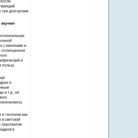
 после
ствующий
 три докторские
 научно-
фессиональную
ельной
ь с канонами и
— полноценное
ного
цифический и
и пользу
еще
драх и
ичным
 и т.д., не
кого
логического)
.
 и теологии как
 в светской
х перспектив
кадров в