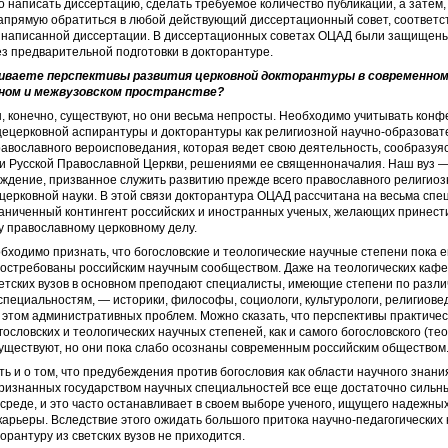
 написать диссертацию, сделать требуемое количество публикаций, а затем,
апрямую обратиться в любой действующий диссертационный совет, соответ
 написанной диссертации. В диссертационных советах ОЦАД были защищены
з предварительной подготовки в докторантуре.
ниваете перспективы развития церковной докторантуры в современном
ном и межвузовском пространстве?
 конечно, существуют, но они весьма непросты. Необходимо учитывать кон
ецерковной аспирантуры и докторантуры как религиозной научно-образоват
авославного вероисповедания, которая ведет свою деятельность, сообразуяс
и Русской Православной Церкви, решениями ее священноначалия. Наш вуз 
ждение, призванное служить развитию прежде всего православного религиоз
церковной науки. В этой связи докторантура ОЦАД рассчитана на весьма спе
аниченный контингент российских и иностранных ученых, желающих принест
 православному церковному делу.
обходимо признать, что богословские и теологические научные степени пока 
востребованы российским научным сообществом. Даже на теологических кафе
ветских вузов в основном преподают специалисты, имеющие степени по разл
пециальностям, — историки, философы, социологи, культурологи, религиоведы
этом административных проблем. Можно сказать, что перспективы практичес
ословских и теологических научных степеней, как и самого богословского (тео
уществуют, но они пока слабо осознаны современным российским обществом
ь и о том, что предубеждения против богословия как области научного знания
ризнанных государством научных специальностей все еще достаточно сильны
среде, и это часто останавливает в своем выборе ученого, ищущего надежны
карьеры. Вследствие этого ожидать большого притока научно-педагогических 
орантуру из светских вузов не приходится.