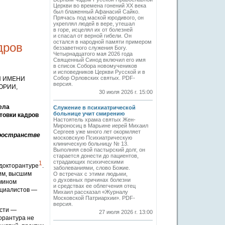
Церкви во времена гонений XX века
был блаженный Афанасий Сайко.
Прячась под маской юродивого, он
укреплял людей в вере, утешал
в горе, исцелял их от болезней
и спасал от верной гибели. Он
остался в народной памяти примером
дров
беззаветного служения Богу.
Четырнадцатого мая 2026 года
Священный Синод включил его имя
в список Собора новомучеников
и исповедников Церкви Русской и в
Собор Орловских святых. PDF-
Ы ИМЕНИ
версия.
ОРИИ,
30 июля 2026 г. 15:00
ела
Служение в психиатрической
больнице учит смирению
товки кадров
Настоятель храма святых Жен-
Мироносиц в Марьине иерей Михаил
Сергеев уже много лет окормляет
пространстве
московскую Психиатрическую
клиническую больницу № 13.
Выполняя свой пастырский долг, он
старается донести до пациентов,
страдающих психическими
1
 докторантуре
.
заболеваниями, слово Божие.
им, высшим
О встречах с этими людьми,
о духовных причинах болезни
рмином
и средствах ее облегчения отец
ециалистов —
Михаил рассказал «Журналу
Московской Патриархии». PDF-
версия.
ости —
27 июля 2026 г. 13:00
орантура не