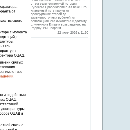
воплощением трагической и вместе
с тем величественной истории
характера,
Русского Православия в XX веке. Его
жизненный путь пролег от
оранта от
оренбургских степей до
дальневосточных рубежей, от
отдел высшего
революционного лихолетья к долгому
служению в Китае и возвращению на
Родину. PDF-версия.
нтуре с момента
22 июля 2026 г. 11:30
сертаций, в
рантуры.
иняясь
торантуры
 ректора ОЦАД.
 имени святых
разования
ов, имеют все
кадемии
,
я и содействия
ктах ОЦАД:
аттестаций.
л докторантуры
ссоров ОЦАД и
атной связи с
оральной и