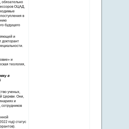
х, обязательно
фессоров ОЦАД,
обходимые
 поступления в
ению
его будущего
вляющей и
т докторант
пециальности.
овие» и
ская теология,
вку в
й
ство ученых,
й Церкви. Они,
инариях и
, сотрудников
енной
2022 год) статус
орантов).