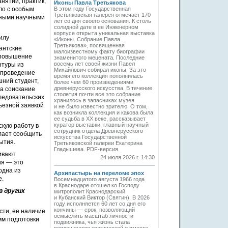
нятий, практик,
Иконы Павла Третьякова
ло с особым
В этом году Государственная
Третьяковская галерея отмечает 170
зными научными
лет со дня своего основания. К столь
солидной дате в ее Инженерном
корпусе открыта уникальная выставка
илу
«Иконы. Собрание Павла
Третьякова», посвященная
рантские
малоизвестному факту биографии
 повышение
знаменитого мецената. Последние
восемь лет своей жизни Павел
нтуры из
Михайлович собирал иконы. За это
 проведение
время его коллекция пополнилась
шний студент,
более чем 60 произведениями
древнерусского искусства. В течение
а соискание
столетия почти все это собрание
ледовательских
хранилось в запасниках музея
ьезной заявкой
и не было известно зрителю. О том,
как возникла коллекция и какова была
ее судьба в ХХ веке, рассказывает
куратор выставки, главный научный
скую работу в
сотрудник отдела Древнерусского
елает сообщить
искусства Государственной
ытия.
Третьяковской галереи Екатерина
Гладышева. PDF-версия.
ивают
24 июля 2026 г. 14:30
ия — это
одна из
Архипастырь на переломе эпох
е.
Восемнадцатого августа 1966 года
в Краснодаре отошел ко Господу
в других
митрополит Краснодарский
и Кубанский Виктор (Святин). В 2026
году исполняется 60 лет со дня его
кончины — срок, позволяющий
ти, ее наличие
осмыслить масштаб личности
мм подготовки
подвижника, чья жизнь стала