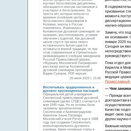
изучают богословские дисциплины,
В содержательн
обогащаются опытом наставников и
участвуют в богослужениях. За
призванное сти
триста лет, которые минули со
момента посту
времени основания центра
диссертационн
богословского образования в
Коломне, многое в России
научно-образов
поменялось. Изменилась и
Коломенская духовная семинария: ее
Замечу, что по
название, местоположение, условия
ее основания. 
обучения студентов. Как духовной
январе 2020 го
школе спустя три века своего
исторического бытия удается
Сегодня он яв
оставаться верной традиции, но при
непосредственн
этом современным и стремительно
руководствует
развивающимся учебным заведением
Русской Православной Церкви,
Пока отдел до
«Журналу Московской Патриархии»
рассказал ректор Коломенской
Кирилла и Мефо
духовной семинарии протоиерей
Русской Правос
Вадим Суворов. PDF-версия.
ведущие церко
28 июня 2023 г. 15:00
Православный 
Воспитывать эрудированных и
— Чем занима
духовно просвещенных пастырей
Официальной датой учреждения
— Прежде всег
Смоленской православной духовной
докторантам в 
семинарии (далее СПДС) считается 5
мая 1995 года. Но ее основы были
осуществление 
заложены архиепископом
Качество подго
Смоленским и Калининградским
видит свою зад
Кириллом (ныне Патриарх
Московский и всея Руси) еще в 1988
других научно-
году при создании Смоленского
межъепархиального духовного
Важным направ
училища. Какие основные этапы в
докторантами,