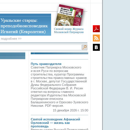
Свежий номер Журнала
Московской Патриархии
Путь храмоздателя
Советник Патриарха Московского
и всея Руси по вопросам
строительства, куратор Программы
строительства православных храмов
в г. Москве, депутат Государственной
Думы Федерального Собрания
Российской Федерации В. И. Ресин
ответил на вопросы главного
редактора Издательства Московской
Патриархии епископа
Балашихинского и Орехово-Зуевского
Николая. PDF-версия.
15 декабря 2026 г. 15:00
Святой исповедник Афанасий
Орловский — жизнь как
проповедь
Верным чадом Русской Православной