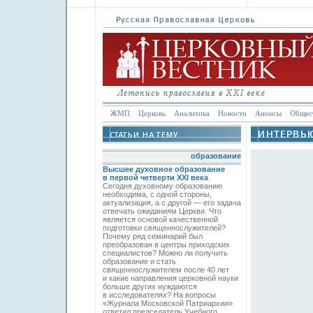
ЖМП
Церковь
Аналитика
Новости
Анонсы
Общес
образование
Высшее духовное образование
в первой четверти XXI века
Сегодня духовному образованию
необходима, с одной стороны,
актуализация, а с другой — его задача
отвечать ожиданиям Церкви. Что
является основой качественной
подготовки священнослужителей?
Почему ряд семинарий был
преобразован в центры приходских
специалистов? Можно ли получить
образование и стать
священнослужителем после 40 лет
и какие направления церковной науки
больше других нуждаются
в исследователях? На вопросы
«Журнала Московской Патриархии»
ответил председатель Учебного