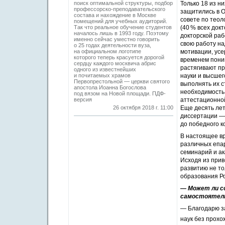
поиск оптимальной структуры, подбор
Только 18 из н
профессорско-преподавательского
защитились в 
состава и нахождение в Москве
совете по теол
помещений для учебных аудиторий.
Так что реальное обучение студентов
(40 % всех док
началось лишь в 1993 году. Поэтому
докторской раб
именно сейчас уместно говорить
свою работу на
о 25 годах деятельности вуза,
на официальном логотипе
мотивации, усе
которого теперь красуется дорогой
временем поним
сердцу каждого москвича абрис
растягивают пр
одного из известнейших
и почитаемых храмов
науки и высшег
Первопрестольной — церкви святого
выполнять их с
апостола Иоанна Богослова
необходимость
под вязом на Новой площади. ПДФ-
версия
аттестационной
26 октября 2018 г. 11:00
Еще десять лет
диссертации — 
до победного к
В настоящее вр
различных епа
семинарий и ак
Исходя из прив
развитию не то
образования Р
— Может ли со
самостоятель
— Благодарю з
наук без прох