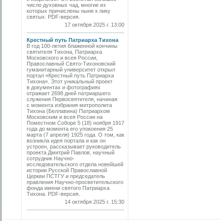
число духовных чад, многие из
которых причислены ныне к лику
святых. PDF-версия.
17 октября 2025 г. 13:00
Крестный путь Патриарха Тихона
В год 100-летия блаженной кончины
святителя Тихона, Патриарха
Московского и всея России,
Православный Свято-Тихоновский
гуманитарный университет открыл
портал «Крестный путь Патриарха
Тихона». Этот уникальный проект
в документах и фотографиях
отражает 2698 дней патриаршего
служения Первосвятителя, начиная
с момента избрания митрополита
Тихона (Беллавина) Патриархом
Московским и всея России на
Поместном Соборе 5 (18) ноября 1917
года до момента его упокоения 25
марта (7 апреля) 1925 года. О том, как
возникла идея портала и как он
устроен, рассказывает руководитель
проекта Дмитрий Павлов, научный
сотрудник Научно-
исследовательского отдела новейшей
истории Русской Православной
Церкви ПСТГУ и председатель
правления Научно-просветительского
фонда имени святого Патриарха
Тихона. PDF-версия.
14 октября 2025 г. 15:30