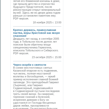
летия его блаженной кончины в доме,
где прошли детство и отрочество
будущего Предстоятеля, после
реконструкции открыт мемориальный
музей. Здесь же во дворе дома годом
раньше установлен памятник ему.
PDF-версия.
18 ноября 2025 г. 13:00
Крепко держись, православная
паства, веры Христовой как якоря
спасения!
Двадцать лет назад, в сентябре 2005
года, в Тобольске после долгих лет
поисков были обретены мощи
священномученика Гермогена,
епископа Тобольского и Сибирского.
PDF-версия.
23 октября 2025 г. 15:00
Через скорби к святости
В сонме местночтимых святых
Казанской епархии есть подвижник,
чья жизнь, полная неустанной
молитвы и богообщения, — яркий
пример исполнения главной Божией
заповеди. Это преподобный Гавриил
(Зырянов), или Гавриил
Седмиезерный, подвизавшийся
в Седмиезерной пустыни последнюю
треть своей жизни. За смирение,
терпение гонений и болезней,
искреннее доверие к Богу он
удостоился от Господа бесценных
даров любви, прозорливости
и исцеления. Он воспитал большое