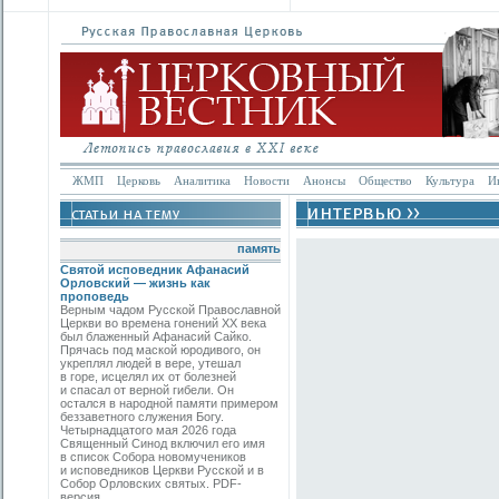
ЖМП
Церковь
Аналитика
Новости
Анонсы
Общество
Культура
И
память
Святой исповедник Афанасий
Орловский — жизнь как
проповедь
Верным чадом Русской Православной
Церкви во времена гонений XX века
был блаженный Афанасий Сайко.
Прячась под маской юродивого, он
укреплял людей в вере, утешал
в горе, исцелял их от болезней
и спасал от верной гибели. Он
остался в народной памяти примером
беззаветного служения Богу.
Четырнадцатого мая 2026 года
Священный Синод включил его имя
в список Собора новомучеников
и исповедников Церкви Русской и в
Собор Орловских святых. PDF-
версия.