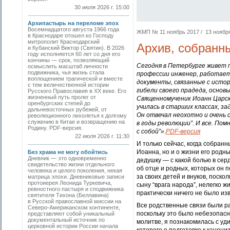
30 июля 2026 г. 15:00
Архипастырь на переломе эпох
Восемнадцатого августа 1966 года
ЖМП № 11 ноябрь 2017 / 13 ноября 
в Краснодаре отошел ко Господу
митрополит Краснодарский
Архив, собранн
и Кубанский Виктор (Святин). В 2026
году исполняется 60 лет со дня его
кончины — срок, позволяющий
Сегодня в Петербурге живет п
осмыслить масштаб личности
подвижника, чья жизнь стала
профессии инженер, работает
воплощением трагической и вместе
документы, связанные с истор
с тем величественной истории
гибели своего прадеда, основ
Русского Православия в XX веке. Его
жизненный путь пролег от
Священномученик Иоанн Царск
оренбургских степей до
училась в старших классах, за
дальневосточных рубежей, от
Он отвечал неохотно и очень 
революционного лихолетья к долгому
служению в Китае и возвращению на
в годы революции”. И все. Пом
Родину. PDF-версия.
с собой”»
.
PDF-версия
22 июля 2026 г. 11:30
И только сейчас, когда собранн
Иоанна, но и о жизни его родны
Без храма не могу обойтись
Дневник — это одновременно
дедушку — с какой болью в сер
свидетельство жизни отдельного
об отце и родных, которых он 
человека и целого поколения, некая
за своих детей и внуков, поскол
матрица эпохи. Дневниковые записи
протоиерея Леонида Туркевича,
сыну “врага народа”, нелегко ж
ревностного пастыря и сподвижника
практически ничего не было из
святителя Тихона (Беллавина)
в Русской православной миссии на
Все родственные связи были р
Северо-Американском континенте,
поскольку это было небезопасн
представляют собой уникальный
документальный источник по
молитве, я познакомилась с уд
церковной истории России начала