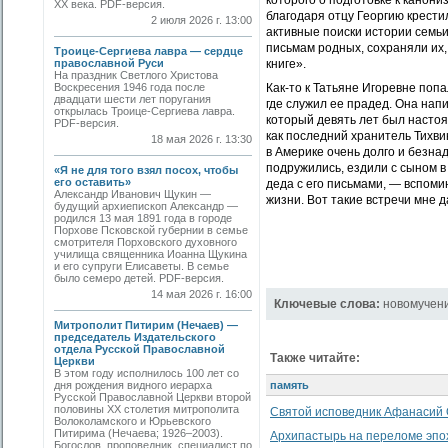
которого о подготовке к канони
ХХ века. PDF-версия.
благодаря отцу Георгию крестил
2 июля 2026 г. 13:00
активные поиски истории семьи.
письмам родных, сохраняли их,
Троице-Сергиева лавра — сердце
православной Руси
книге».
На праздник Светлого Христова
Воскресения 1946 года после
Как-то к Татьяне Игоревне попа
двадцати шести лет поругания
где служил ее прадед. Она нап
открылась Троице-Сергиева лавра.
который девять лет был настоя
PDF-версия.
как последний хранитель Тихви
18 мая 2026 г. 13:30
в Америке очень долго и безна
подружились, ездили с сыном в
«Я не для того взял посох, чтобы
его оставить»
деда с его письмами, — вспоми
Александр Иванович Щукин —
жизни. Вот такие встречи мне 
будущий архиепископ Александр —
родился 13 мая 1891 года в городе
Порхове Псковской губернии в семье
смотрителя Порховского духовного
училища священника Иоанна Щукина
и его супруги Елисаветы. В семье
было семеро детей. PDF-версия.
14 мая 2026 г. 16:00
Ключевые слова:
новомучен
Митрополит Питирим (Нечаев) —
председатель Издательского
отдела Русской Православной
Также читайте:
Церкви
В этом году исполнилось 100 лет со
дня рождения видного иерарха
память
Русской Православной Церкви второй
половины XX столетия митрополита
Святой исповедник Афанасий 
Волоколамского и Юрьевского
Питирима (Нечаева; 1926–2003).
Архипастырь на переломе эпо
Богослов, проповедник, специалист по