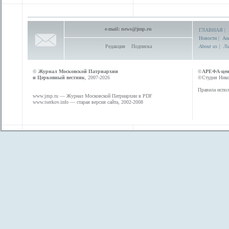
e-mail:
news@jmp.ru
ГЛАВНАЯ
|
Новости
|
Ан
Редакция
Подписка
About us
|
Ли
©
Журнал Московской Патриархии
©
АРЕФА-це
и Церковный вестник
, 2007-2026
©Студия Никол
Правила испол
www.jmp.ru
— Журнал Московской Патриархии в PDF
www.tserkov.info
— старая версия сайта, 2002-2008