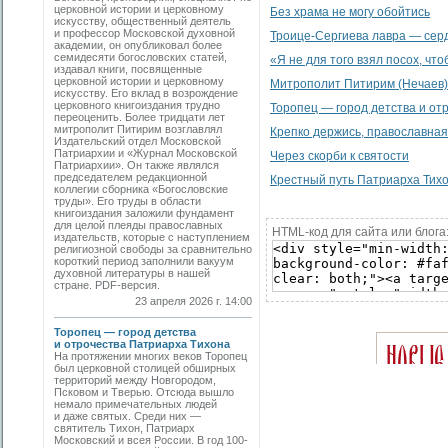
церковной истории и церковному
Без храма не могу обойтись
искусству, общественный деятель
и профессор Московской духовной
Троице-Сергиева лавра — сер
академии, он опубликовал более
семидесяти богословских статей,
«Я не для того взял посох, что
издавал книги, посвященные
церковной истории и церковному
Митрополит Питирим (Нечаев)
искусству. Его вклад в возрождение
церковного книгоиздания трудно
Торопец — город детства и от
переоценить. Более тридцати лет
митрополит Питирим возглавлял
Крепко держись, православная 
Издательский отдел Московской
Патриархии и «Журнал Московской
Через скорби к святости
Патриархии». Он также являлся
председателем редакционной
Крестный путь Патриарха Тих
коллегии сборника «Богословские
труды». Его труды в области
книгоиздания заложили фундамент
для целой плеяды православных
HTML-код для сайта или блога
издательств, которые с наступлением
религиозной свободы за сравнительно
короткий период заполнили вакуум
духовной литературы в нашей
стране. PDF-версия.
23 апреля 2026 г. 14:00
Торопец — город детства
и отрочества Патриарха Тихона
На протяжении многих веков Торопец
был церковной столицей обширных
территорий между Новгородом,
Псковом и Тверью. Отсюда вышло
немало примечательных людей
и даже святых. Среди них —
святитель Тихон, Патриарх
Московский и всея России. В год 100-