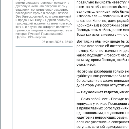
правильно выбирать невесту? 
всеми силами стремился сохранить
духовную жизнь во вверенных ему
ответов: чтобы красивая была, 
епархиях, сопротивлялся закрытию
единомышленницей тебе была, 
последнего храма в городе Глазове.
«Любовь зла — полюбишь и козла
Это был скромный, но мужественный
и преданный Богу и Церкви пастырь,
сложнее. Конечно, даже редкий
прошедший тюрьмы, ссылки и лагеря,
Коринфянам) в состоянии ответ
жизнь и служение которого являются
Господь есть любовь, разве мож
примером подвига исповедничества в
истории Русской Православной
Тогда как искать невесту — по с
Церкви. PDF-версия.
Вот так, из обычной вроде бы 
26 июня 2023 г. 15:00
равно поголовно ей интересуют
некому. Конечно, важны и инди
как-то подходит и говорит: что
за маму, проси Господа, чтобы 
счастливой.
Но это мы разобрали только еж
субботу и воскресенье ребята 
богослужение в храме неподале
директора училища отпустить е
— Неужели нет кадетов, избе
— Само собой, есть. Прежде вс
корпуса в училище Росгвардии 
в православных богослужениях
однокашниками, и я доволен тем
кадетов из неверующих семей. К
если его участник не совершае
вступать со мной в дискуссии о 