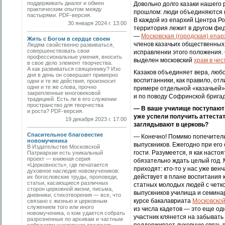
поддерживать диалог и обмен
Довольно долго казаки нашего
практическим опытом между
прошлом: люди объединяются в
пастырями. PDF-версия.
В каждой из епархий Центра Ро
30 января 2024 г. 13:00
территория лежит в другом фе
—
Московская (городская) епар
Жить с Богом в сердце своем
членов казачьих общест­венны
Людям свойственно развиваться,
совершенствовать свои
исправлении этого положения.
профессиональные умения, вносить
выделен московский
храм в че
в свое дело элемент творчества.
А как развиваться священнику? Изо
Казаков объединяет вера, любо
дня в день он совершает примерно
воспитанники, как правило, отл
одни и те же действия, произносит
одни и те же слова, прочно
примере отдельной «ка­зачьей
закрепленные многовековой
и по поводу Софринской бригад
традицией. Есть ли в его служении
пространство для творчества
— В ваше училище поступают 
и роста? PDF-версия.
уже успели получить аттеста
19 декабря 2023 г. 17:00
заглядывают в церковь?
Спасительное благовестие
— Конечно! Помимо попечитель
новомученика
выпускников. Ежегодно при его
В Издательстве Московской
гости. Разумеется, я как насто
Патриархии есть уникальный
проект — книжная серия
обязательно ждать целый год. 
«Церковность», где печатается
приходят: кто-то у нас уже венч
духовное наследие новомучеников:
действует в плане воспитания к
их богословские труды, проповеди,
статьи, касающиеся различных
статных молодых людей с четко
сторон церковной жизни, письма,
выпускников училища и семинар
дневники, стихотворения — все, что
курсе бакалавриата
Московской
связано с жизнью и церковным
служением того или иного
из числа кадетов — это еще од
новомученика, о ком удается собрать
участник клянется на забывать 
разрозненные по архивам и частным