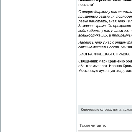
Николай Перепеча, начальник
повезло"
С отцом Марком у нас сложил
примерный семьянин, порядочн
легче работать, зная, что «в
домового храма. Он прекрасн
ведь кадеты у нас учатся разн
военнослужащих, и проблемны
Надеюсь, что у нас с отцом 
святым местам России. Мы это
БИОГРАФИЧЕСКАЯ СПРАВКА
Священник Марк Кравченко роди
обл. в семье прот. Иоанна Крав
Московскую духовную академию. 
Ключевые слова:
дети
,
духо
Также читайте: