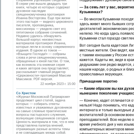
поддерживает духовную связь в
собраниям уцелевшие сведения.
В серии уже вышло двадцать три
— За семь лет у вас, вероятн
книги, четыре из которых содержат
духовное наследие
Кузьминках?
священномученика протоиерея
Иоанна Востор­гова. Еще при жизни
— Во многом Кузьминки походят
этого пастыря — видного церковного
здесь живет много бывших сот
писателя, проповедника,
десятилетий экономических реф
миссионера — увидело свет его
пятитомное собрание сочинений.
нелегко. Но когда здесь появи
Недавно удалось обнаружить
Кузьминки стал гораздо светлее
большой корпус неизвестных
материалов протоиерея Иоанна,
Вот сегодня была кадетская Л
которые легли в основу современного
местные жители. Они видят, ка
издания. В одном из томов —
«Взыщите Господа!» — собраны
с такими юношами у России ест
cлова и речи священномученика,
кажется. Кадеты же, видя в хр
обращенные к юной пастве. О том,
дедушками они редко видятся, 
как возникла эта книжная серия
и каких авторов она представляет,
нашем народе, о родных и близ
рассказывает главный редактор
православных верующих.
«Церковности» протоиерей Максим
Максимов. PDF-версия.
Причащение поротно
22 ноября 2023 г. 15:00
— Каким образом вы как духо
Со Христом
нынешнее поколение учащих
«Журнал Московской Патриархии»
продолжает цикл статей, задача
— Конечно, кадет отличается о
которых — собирать ответы
нельзя! Надо понимать, что ка
известных и уважаемых духовников
интерната и только выходные 
на самые сложные практические
вопросы пастырского служения,
воспитателей (в основном воен
волнующие священников сегодня.
преподавателей. Всю неделю о
Ценность материала в том, что в нем
время учебного дня у них изым
представлена палитра мнений,
отражающих разные аспекты темы
компьютерных мониторов миним
и не совпадающих между собой.