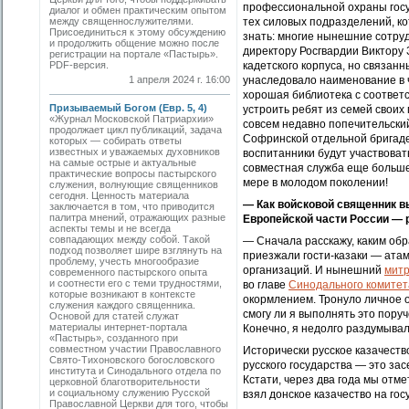
профессиональной охраны госу
диалог и обмен практическим опытом
между священнослужителями.
тех силовых подразделений, к
Присоединиться к этому обсуждению
знать: многие нынешние сотру
и продолжить общение можно после
директору Росгвардии Виктору
регистрации на портале «Пастырь».
PDF-версия.
кадетского корпуса, но связан
1 апреля 2024 г. 16:00
унаследовало наименование в 
хорошая библиотека с соответ
Призываемый Богом (Евр. 5, 4)
устроить ребят из семей свои
«Журнал Московской Патриархии»
совсем недавно попечительский
продолжает цикл публикаций, задача
Софринской отдельной бригаде
которых — собирать ответы
известных и уважаемых духовников
воспитанники будут участвовать
на самые острые и актуальные
совместная служба еще больше 
практические вопросы пастырского
мере в молодом поколении!
служения, волнующие священников
сегодня. Ценность материала
— Как войсковой священник в
заключается в том, что приводится
палитра мнений, отражающих разные
Европейской части России — р
аспекты темы и не всегда
совпадающих между собой. Такой
— Сначала расскажу, каким обр
подход позволяет шире взглянуть на
приезжали гости-казаки — ата
проблему, учесть многообразие
организаций. И нынешний
митр
современного пастырского опыта
и соотнести его с теми трудностями,
во главе
Синодального комитет
которые возникают в контексте
окормлением. Тронуло личное 
служения каждого священника.
смогу ли я выполнять это пору
Основой для статей служат
материалы интернет-портала
Конечно, я недолго раздумывал:
«Пастырь», созданного при
совместном участии Православного
Исторически русское казачест
Свято-Тихоновского богословского
русского государства — это зас
института и Синодального отдела по
Кстати, через два года мы от
церковной благотворительности
и социальному служению Русской
взял донское казачество на гос
Православной Церкви для того, чтобы