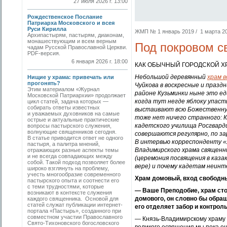
27 июля 2026 г. 13:00
Рождественское Послание
Патриарха Московского и всея
Руси Кирилла
ЖМП № 1 январь 2019 / 1 марта 201
Архипастырям, пастырям, диаконам,
монашествующим и всем верным
Под покровом с
чадам Русской Православной Церкви.
PDF-версия.
6 января 2026 г. 18:00
КАК ОБЫЧНЫЙ ГОРОДСКОЙ Х
Небольшой деревянный
храм в
Нищие у храма: привечать или
прогонять?
Чуйкова в воскресные и празд
Этим материалом «Журнал
районе Кузьминки ныне это ед
Московской Патриархии» продолжает
когда тут негде яблоку упас
цикл статей, задача которых —
собирать ответы известных
выстаивают всю Божественную
и уважаемых духовников на самые
тоже нет ничего странного: 
острые и актуальные практические
кадетского училища Росгварди
вопросы пастырского служения,
волнующие священников сегодня.
совершаются регулярно, по за
В статье приводится ответ не одного
В интервью корреспонденту «
пастыря, а палитра мнений,
Владимирского храма священни
отражающих разные аспекты темы
и не всегда совпадающих между
(церемония посвящения в каза
собой. Такой подход позволяет более
вере) и почему кадетам неин
широко взглянуть на проблему,
учесть многообразие современного
Храм домовый, вход свободн
пастырского опыта и соотнести его
с теми трудностями, которые
— Ваше Преподобие, храм сто
возникают в контексте служения
домового, он словно бы обращ
каждого священника. Основой для
статей служат публикации интернет-
его отделяет забор и контрол
портала «Пастырь», созданного при
совместном участии Православного
— Князь-Владимирскому храму в
Свято-Тихоновского богословского