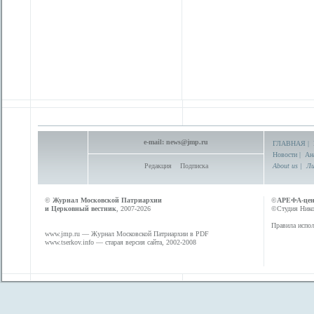
e-mail:
news@jmp.ru
ГЛАВНАЯ
|
Новости
|
Ан
Редакция
Подписка
About us
|
Ли
©
Журнал Московской Патриархии
©
АРЕФА-це
и Церковный вестник
, 2007-2026
©Студия Никол
Правила испол
www.jmp.ru
— Журнал Московской Патриархии в PDF
www.tserkov.info
— старая версия сайта, 2002-2008