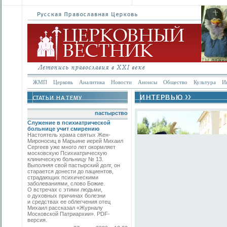
ЖМП
Церковь
Аналитика
Новости
Анонсы
Общество
Культура
И
пастырство
Служение в психиатрической
больнице учит смирению
Настоятель храма святых Жен-
Мироносиц в Марьине иерей Михаил
Сергеев уже много лет окормляет
московскую Психиатрическую
клиническую больницу № 13.
Выполняя свой пастырский долг, он
старается донести до пациентов,
страдающих психическими
заболеваниями, слово Божие.
О встречах с этими людьми,
о духовных причинах болезни
и средствах ее облегчения отец
Михаил рассказал «Журналу
Московской Патриархии». PDF-
версия.