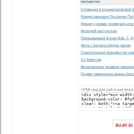
пастырство
Служение в психиатрической 
Рождественское Послание Патр
Нищие у храма: привечать или
Молодой настоятель
Призываемый Богом (Евр. 5, 4)
Жить с Богом в сердце своем
Спасительное благовестие но
Со Христом
Молитвенное правило священ
Подвиг смиренного воина Хри
HTML-код для сайта или блога