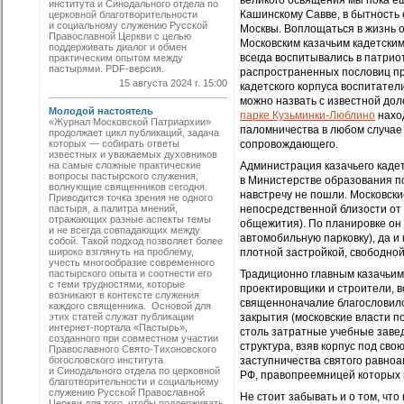
великого освящения мы пока е
института и Синодального отдела по
Кашинскому Савве, в бытность
церковной благотворительности
и социальному служению Русской
Москвы. Воплощаться в жизнь 
Православной Церкви с целью
Московским казачьим кадетским
поддерживать диалог и обмен
всегда воспитывались в патрио
практическим опытом между
пастырями. PDF-версия.
распространенных пословиц про 
15 августа 2024 г. 15:00
кадетского корпуса воспитате
можно назвать с известной дол
Молодой настоятель
парке Кузьминки-Люблино
наход
«Журнал Московской Патриархии»
паломничества в любом случае
продолжает цикл публикаций, задача
которых — собирать ­ответы
сопровождающего.
известных и уважаемых духовников
на самые сложные практические
Администрация казачьего кадет
вопросы пастырского служения,
в Министерстве образования п
волнующие священников сегодня.
навстречу не пошли. Московск
Приводится точка зрения не одного
пастыря, а палитра мнений,
непосредственной близости от
отражающих разные аспекты темы
общежития). По планировке он 
и не всегда совпадающих между
автомобильную парковку), да и
собой. Такой подход позволяет более
широко взглянуть на проблему,
плотной застройкой, свободной
учесть многообразие современного
пастырского опыта и соотнести его
Традиционно главным казачьим
с теми трудностями, которые
проектировщики и строители, в
возникают в контексте ­служения
священноначалие благословило и
каждого священника. Основой для
этих статей служат публикации
закрытия (московские власти 
интернет-портала «Пастырь»,
столь затратные учебные завед
созданного при совместном участии
структура, взяв корпус под сво
Православного Свято-Тихоновского
богословского ­института
заступничества святого равноа
и Синодального отдела по церковной
РФ, правопреемницей которых 
благотворительности и социальному
служению Русской Православной
Не стоит забывать и о том, что
Церкви для того, чтобы поддерживать