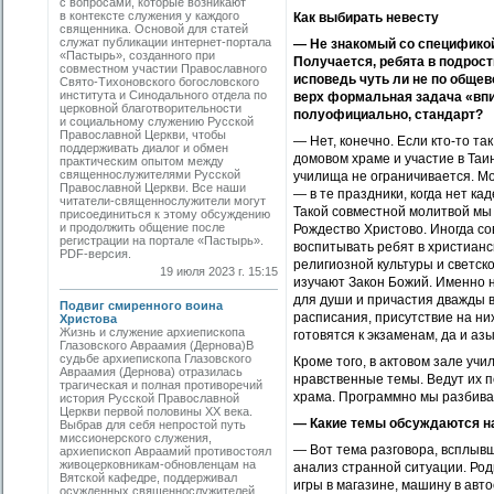
с вопросами, которые возникают
в контексте служения у каждого
Как выбирать невесту
священника. Основой для статей
служат публикации интернет-портала
— Не знакомый со специфико
«Пастырь», созданного при
Получается, ребята в подрост
совместном участии Православного
исповедь чуть ли не по общев
Свято-Тихоновского богословского
института и Синодального отдела по
верх формальная задача «впи
церковной благотворительности
полуофициально, стандарт?
и социальному служению Русской
Православной Церкви, чтобы
— Нет, конечно. Если кто-то т
поддерживать диалог и обмен
домовом храме и участие в Таи
практическим опытом между
священнослужителями Русской
училища не ограничивается. Мо
Православной Церкви. Все наши
— в те праздники, когда нет ка
читатели-священнослужители могут
Такой совместной молитвой мы
присоединиться к этому обсуждению
и продолжить общение после
Рождество Христово. Иногда со
регистрации на портале «Пастырь».
воспитывать ребят в христианс
PDF-версия.
религиозной культуры и светск
19 июля 2023 г. 15:15
изучают Закон Божий. Именно н
для души и причастия дважды в 
Подвиг смиренного воина
расписания, присутствие на ни
Христова
Жизнь и служение архиепископа
готовятся к экзаменам, да и а
Глазовского Авраамия (Дернова)В
судьбе архиепископа Глазовского
Кроме того, в актовом зале уч
Авраамия (Дернова) отразилась
нравственные темы. Ведут их п
трагическая и полная противоречий
храма. Программно мы разбивае
история Русской Православной
Церкви первой половины ХХ века.
— Какие темы обсуждаются на
Выбрав для себя непростой путь
миссионерского служения,
— Вот тема разговора, всплыв
архиепископ Авраамий противостоял
живоцерковникам-обновленцам на
анализ странной ситуации. Ро
Вятской кафедре, поддерживал
игры в магазине, машину в авт
осужденных священнослужителей,