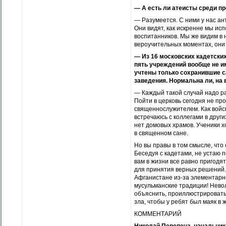
— А есть ли атеисты среди п
— Разумеется. С ними у нас ан
Они видят, как искренне мы ис
воспитанников. Мы же видим в н
вероучительных моментах, они
— Из 16 московских кадетски
пять учреждений вообще не и
учтены только сохранившие 
заведения. Нормальна ли, на 
— Каждый такой случай надо р
Пойти в церковь сегодня не пр
священнослужителем. Как войс
встречаюсь с коллегами в други
нет домовых храмов. Ученики х
в священном сане.
Но вы правы в том смысле, что
Беседуя с кадетами, не устаю 
вам в жизни все равно пригодя
для принятия верных решений.
Афганистане из-за элементарно
мусульманские традиции! Невол
объяснить, проиллюстрировать 
зла, чтобы у ребят был маяк в 
КОММЕНТАРИЙ