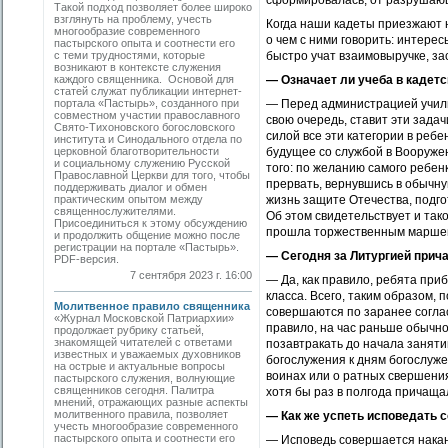
сформировалась, от разрушающ
Такой подход позволяет более широко
взглянуть на проблему, учесть
Когда наши кадеты приезжают 
многообразие современного
о чем с ними говорить: интере
пастырского опыта и соотнести его
с теми трудностями, которые
быстро учат взаимовыручке, за
возникают в контексте служения
каждого священника. Основой для
— Означает ли учеба в кадет
статей служат публикации интернет-
портала «Пастырь», созданного при
— Перед администрацией учили
совместном участии православного
свою очередь, ставит эти зада
Свято-Тихоновского богословского
силой все эти категории в ребе
института и Синодального отдела по
церковной благотворительности
будущее со службой в Вооруже
и социальному служению Русской
того: по желанию самого ребен
Православной Церкви для того, чтобы
прервать, вернувшись в обычн
поддерживать диалог и обмен
практическим опытом между
жизнь защите Отечества, подго
священнослужителями.
Об этом свидетельствует и так
Присоединиться к этому обсуждению
прошла торжест­венным маршем 
и продолжить общение можно после
регистрации на портале «Пастырь».
— Сегодня за Литургией прича
PDF-версия.
7 сентября 2023 г. 16:00
— Да, как правило, ребята приб
класса. Всего, таким образом, 
Молитвенное правило священника
совершаются по заранее согла
«Журнал Московской Патриархии»
правило, на час раньше обычно
продолжает рубрику статьей,
знакомящей читателей с ответами
позавтракать до начала заняти
известных и уважаемых духовников
богослужения к дням богослуже
на острые и актуальные вопросы
воинах или о ратных свершени
пастырского служения, волнующие
священников сегодня. Палитра
хотя бы раз в полгода причаща
мнений, отражающих разные аспекты
молитвенного правила, позволяет
— Как же успеть исповедать 
учесть многообразие современного
пастырского опыта и соотнести его
— Исповедь совершается накан