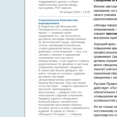
Священник всю
поддерживать диалог и обмен
практическим опытом между
Многие светск
пастырями. PDF-версия.
призвание, но 
30 января 2024 г. 13:00
своего ученика
рукоположени
Спасительное благовестие
новомученика
«Иногда говоря
В Издательстве Московской
опережением, ч
Патриархии есть уникальный
проект — книжная серия
говорит
протои
«Церковность», где печатается
внутренне приб
духовное наследие новомучеников:
их богословские труды, проповеди,
Хороший врач,
статьи, касающиеся различных
повышение квал
сторон церковной жизни, письма,
дневники, стихотворения — все, что
профессиональн
связано с жизнью и церковным
сравнивают Цер
служением того или иного
должны огранич
новомученика, о ком удается собрать
разрозненные по архивам и частным
много священни
собраниям уцелевшие сведения.
захочет учитьс
В серии уже вышло двадцать три
серьезным обра
книги, четыре из которых содержат
духовное наследие
священник с ни
священномученика протоиерея
Иоанна Востор­гова. Еще при жизни
Русская Правос
этого пастыря — видного церковного
действует «По
писателя, проповедника,
обязательное п
миссионера — увидело свет его
пятитомное собрание сочинений.
«повышении кв
Недавно удалось обнаружить
особенностей 
большой корпус неизвестных
материалов протоиерея Иоанна,
Но не только н
которые легли в основу современного
постоянному с
издания. В одном из томов —
«Взыщите Господа!» — собраны
пресловутого п