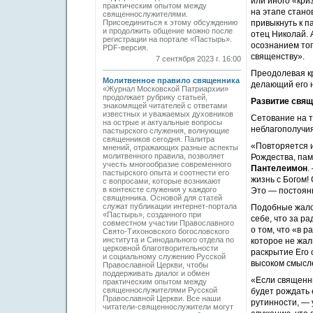
или иного «кри
практическим опытом между
на этапе стано
священнослужителями.
Присоединиться к этому обсуждению
привыкнуть к п
и продолжить общение можно после
отец Николай. 
регистрации на портале «Пастырь».
осознанием тог
PDF-версия.
священству».
7 сентября 2023 г. 16:00
Преодолевая кр
Молитвенное правило священника
делающий его
«Журнал Московской Патриархии»
продолжает рубрику статьей,
Развитие свящ
знакомящей читателей с ответами
известных и уважаемых духовников
Сетование на т
на острые и актуальные вопросы
неблагополучия
пастырского служения, волнующие
священников сегодня. Палитра
«Повторяется и
мнений, отражающих разные аспекты
молитвенного правила, позволяет
Рождества, пам
учесть многообразие современного
Пантелеимон
.
пастырского опыта и соотнести его
жизнь с Богом!
с вопросами, которые возникают
в контексте служения у каждого
Это — постоянн
священника. Основой для статей
служат публикации интернет-портала
Подобные жалоб
«Пастырь», созданного при
себе, что за р
совместном участии Православного
о том, что «в 
Свято-Тихоновского богословского
института и Синодального отдела по
которое не жал
церковной благотворительности
раскрытие Его 
и социальному служению Русской
высоком смысле
Православной Церкви, чтобы
поддерживать диалог и обмен
«Если священни
практическим опытом между
священнослужителями Русской
будет рождать 
Православной Церкви. Все наши
рутинности, —
читатели-священнослужители могут