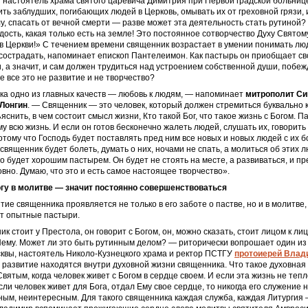
 настоятель храма святого царевича Димитрия при Первой градской больниц
ить заблудших, погибающих людей в Церковь, омывать их от греховной грязи, 
у, спасать от вечной смерти — разве может эта деятельность стать рутиной?
ость, какая только есть на земле! Это постоянное сотворчество Духу Святому
 Церкви!» С течением времени священник возрастает в умении понимать люд
 сострадать, напоминает епископ Пантелеимон. Как пастырь он приобщает св
, а значит, и сам должен трудиться над устроением собственной души, побе
е все это не развитие и не творчество?
ка одно из главных качеств — любовь к людям, — напоминает
митрополит Си
Лонгин
. — Священник — это человек, который должен стремиться буквально
яснить, в чем состоит смысл жизни, Кто такой Бог, что такое жизнь с Богом. П
у всю жизнь. И если он готов бесконечно жалеть людей, слушать их, говорить 
потому что Господь будет поставлять пред ним все новых и новых людей с их б
священник будет болеть, думать о них, ночами не спать, а молиться об этих л
то будет хорошим пастырем. Он будет не стоять на месте, а развиваться, и пр
овно. Думаю, что это и есть самое настоящее творчество».
гу в молитве — значит постоянно совершенствоваться
тие священника проявляется не только в его заботе о пастве, но и в молитве
ят опытные пастыри.
к стоит у Престола, он говорит с Богом, он, можно сказать, стоит лицом к лиц
Нему. Может ли это быть рутинным делом? — риторически вопрошает один и
квы, настоятель Николо-Кузнецкого храма и ректор ПСТГУ
протоиерей Влад
 развитие находятся внутри духовной жизни священника. Что такое духовная
Святым, когда человек живет с Богом в сердце своем. И если эта жизнь не теп
сли человек живет для Бога, отдал Ему свое сердце, то никогда его служение 
ным, неинтересным. Для такого священника каждая служба, каждая Литургия 