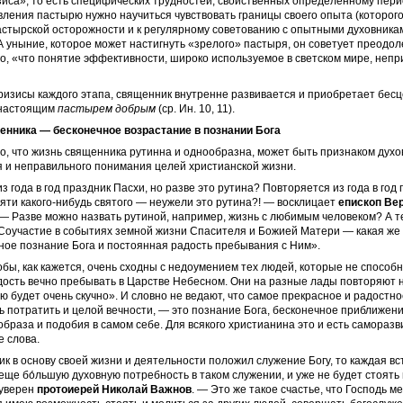
зиса», то есть специфических трудностей, свойственных определенному пери
вления пастырю нужно научиться чувствовать границы своего опыта (которого
астырской осторожности и к регулярному советованию с опытными духовника
А уныние, которое может настигнуть «зрелого» пастыря, он советует преодол
о, «что понятие эффективности, широко используемое в светском мире, непр
изисы каждого этапа, священник внутренне развивается и приобретает бес
 настоящим
пастырем добрым
(ср. Ин. 10, 11).
енника — бесконечное возрастание в познании Бога
о, что жизнь священника рутинна и однообразна, может быть признаком духо
 и неправильного понимания целей христианской жизни.
з года в год праздник Пасхи, но разве это рутина? Повторяется из года в год
яти какого-­нибудь святого — неужели это рутина?! — восклицает
епископ Ве
 — Разве можно назвать рутиной, например, жизнь с любимым человеком? А 
 Соучастие в событиях земной жизни Спасителя и Божией Матери — какая же
ое познание Бога и постоянная радость пребывания с Ним».
ы, как кажется, очень сходны с недоумением тех людей, которые не способ
адость вечно пребывать в Царстве Небесном. Они на разные лады повторяют
раю будет очень скучно». И словно не ведают, что самое прекрасное и радостно
ь потратить и целой вечности, — это познание Бога, бесконечное приближени
образа и подобия в самом себе. Для всякого христианина это и есть саморазв
 слова.
к в основу своей жизни и деятельности положил служение Богу, то каждая вс
еще бо́льшую духовную потребность в таком служении, и уже не будет стоять
 уверен
протоиерей Николай Важнов
. — Это же такое счастье, что Господь м