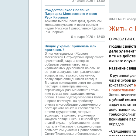
27 июля 2026 г. 13:00
Рождественское Послание
Патриарха Московского и всея
Руси Кирилла
ЖМП № 11 ноябрь 
Архипастырям, пастырям, диаконам,
монашествующим и всем верным
Жить с 
чадам Русской Православной Церкви.
PDF-версия.
6 января 2026 г. 18:00
О РАЗВИТИИ 
Нищие у храма: привечать или
Людям свойств
прогонять?
дело элемент 
Этим материалом «Журнал
и те же действ
Московской Патриархии» продолжает
цикл статей, задача которых —
ли в его служ
собирать ответы известных
и уважаемых духовников на самые
Развитие свящ
острые и актуальные практические
вопросы пастырского служения,
К рутинной дея
волнующие священников сегодня.
чистки зубов д
В статье приводится ответ не одного
констатируют
м
пастыря, а палитра мнений,
отражающих разные аспекты темы
Православного 
и не всегда совпадающих между
Жизнь человека
собой. Такой подход позволяет более
глубокий смысл
широко взглянуть на проблему,
учесть многообразие современного
задач воспитан
пастырского опыта и соотнести его
действиям и во
с теми трудностями, которые
требо­исполнит
возникают в контексте служения
каждого священника. Основой для
понимание паст
статей служат публикации интернет-
обрядов.
портала «Пастырь», созданного при
совместном участии Православного
«Священник пр
Свято-Тихоновского богословского