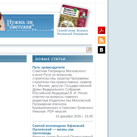
Свежий номер Журнала
Московской Патриархии
Путь храмоздателя
Советник Патриарха Московского
и всея Руси по вопросам
строительства, куратор Программы
строительства православных храмов
в г. Москве, депутат Государственной
Думы Федерального Собрания
Российской Федерации В. И. Ресин
ответил на вопросы главного
редактора Издательства Московской
Патриархии епископа
Балашихинского и Орехово-Зуевского
Николая. PDF-версия.
15 декабря 2026 г. 15:00
Святой исповедник Афанасий
Орловский — жизнь как
проповедь
Верным чадом Русской Православной