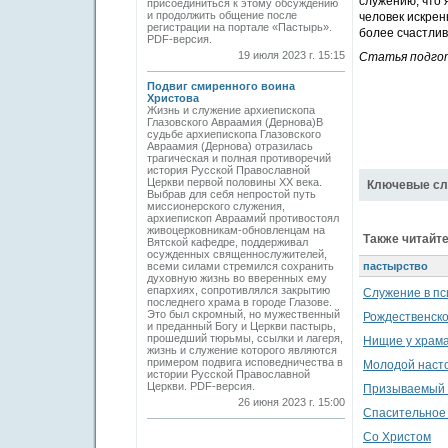
служению, что 
присоединиться к этому обсуждению
и продолжить общение после
человек искрен
регистрации на портале «Пастырь».
более счастли
PDF-версия.
19 июля 2023 г. 15:15
Статья подго
Подвиг смиренного воина
Христова
Жизнь и служение архиепископа
Глазовского Авраамия (Дернова)В
судьбе архиепископа Глазовского
Авраамия (Дернова) отразилась
трагическая и полная противоречий
история Русской Православной
Церкви первой половины ХХ века.
Ключевые сл
Выбрав для себя непростой путь
миссионерского служения,
архиепископ Авраамий противостоял
живоцерковникам-обновленцам на
Также читайте
Вятской кафедре, поддерживал
осужденных священнослужителей,
всеми силами стремился сохранить
пастырство
духовную жизнь во вверенных ему
епархиях, сопротивлялся закрытию
Служение в пс
последнего храма в городе Глазове.
Это был скромный, но мужественный
Рождественско
и преданный Богу и Церкви пастырь,
прошедший тюрьмы, ссылки и лагеря,
Нищие у храма
жизнь и служение которого являются
примером подвига исповедничества в
Молодой наст
истории Русской Православной
Церкви. PDF-версия.
Призываемый Б
26 июня 2023 г. 15:00
Спасительное 
Со Христом