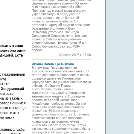
Церкви во времена гонений XX века
был блаженный Афанасий Сайко.
Прячась под маской юродивого, он
укреплял людей в вере, утешал
в горе, исцелял их от болезней
и спасал от верной гибели. Он
остался в народной памяти примером
беззаветного служения Богу.
Четырнадцатого мая 2026 года
Священный Синод включил его имя
в список Собора новомучеников
и исповедников Церкви Русской и в
осить в свое
Собор Орловских святых. PDF-
версия.
 примерно одни
30 июля 2026 г. 15:00
адицией. Есть
Иконы Павла Третьякова
В этом году Государственная
Третьяковская галерея отмечает 170
 от ежедневной
лет со дня своего основания. К столь
солидной дате в ее Инженерном
нте,
корпусе открыта уникальная выставка
льтета
«Иконы. Собрание Павла
 Хондзинский
.
Третьякова», посвященная
малоизвестному факту биографии
том есть
знаменитого мецената. Последние
дна из важных
восемь лет своей жизни Павел
 повторяющимся
Михайлович собирал иконы. За это
время его коллекция пополнилась
ника как жреца,
более чем 60 произведениями
овец, и это
древнерусского искусства. В течение
ле неких
столетия почти все это собрание
хранилось в запасниках музея
и не было известно зрителю. О том,
как возникла коллекция и какова была
духовник службы
ее судьба в ХХ веке, рассказывает