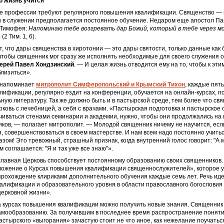
 жизнь учится
ие профессии требуют регулярного повышения квалификации. Священство — 
и в служении предполагается постоянное обучение. Недаром еще апостол Па
 Тимофея:
Напоминаю тебе возгревать дар Божий, который в тебе через м
е
(2 Тим. 1, 6).
т, что дары священства в хиротонии — это дары святости, только данные как 
тобы священник мог сразу же исполнять необходимые для своего служения 
ерей Павел Хондзинский
. — И целая жизнь отводится ему на то, чтобы к эти
лизиться».
 напоминает
митрополит Симферопольский и Крымский Тихон
, каждые пят
ификации, регулярно ездит на конференции, обучается на онлайн-курсах, п
ую литературу. Так же должно быть и в пастырской среде, тем более что св
ковь с лечебницей, а себя с врачами. «Пастырская подготовка и пастырское 
иваться стенами семинарии и академии, нужно, чтобы они продолжались на 
ков, — полагает митрополит. — Молодой священник ничему не научится, есл
я, совершенствоваться в своем мастерстве. И нам всем надо постоянно учить
зом! Это тревожный, страшный признак, когда внутренний голос говорит: "А 
м соглашается: "Я и так уже все знаю"».
лавная Церковь способствует постоянному образованию своих священников. 
ложение о Курсах повышения квалификации священнослужителей», которое 
рохождение клириками дополнительного обучения каждые семь лет. Речь иде
алификации и образовательного уровня в области православного богословия
церковной жизни».
а курсах повышения квалификации можно получить новые знания. Священник 
амообразованию. За получившим в последнее время распространение понят
астырского «выгорания» зачастую стоит не что иное, как нежелание поучатьс