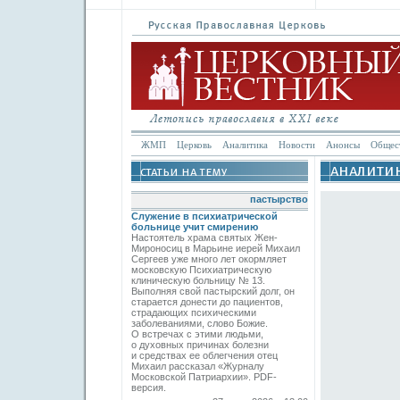
ЖМП
Церковь
Аналитика
Новости
Анонсы
Общес
пастырство
Служение в психиатрической
больнице учит смирению
Настоятель храма святых Жен-
Мироносиц в Марьине иерей Михаил
Сергеев уже много лет окормляет
московскую Психиатрическую
клиническую больницу № 13.
Выполняя свой пастырский долг, он
старается донести до пациентов,
страдающих психическими
заболеваниями, слово Божие.
О встречах с этими людьми,
о духовных причинах болезни
и средствах ее облегчения отец
Михаил рассказал «Журналу
Московской Патриархии». PDF-
версия.