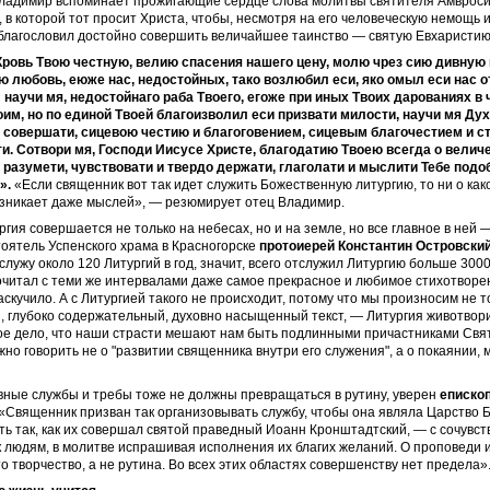
Владимир вспоминает прожигающие сердце слова молитвы святителя Амврос
 в которой тот просит Христа, чтобы, несмотря на его человеческую немощь и
 благословил достойно совершить величайшее таинство — святую Евхаристию
 Кровь Твою честную, велию спасения нашего цену, молю чрез сию дивную 
 любовь, еюже нас, недостойных, тако возлюбил еси, яко омыл еси нас о
 научи мя, недостойнаго раба Твоего, егоже при иных Твоих дарованиях в
оим, но по единой Твоей благоизволил еси призвати милости, научи мя Ду
 совершати, сицевою честию и благоговением, сицевым благочестием и с
ти. Сотвори мя, Господи Иисусе Христе, благодатию Твоею всегда о велич
и разумети, чувствовати и твердо держати, глаголати и мыслити Тебе под
».
«Если священник вот так идет служить Божественную литургию, то ни о ка
озникает даже мыслей», — резюмирует отец Владимир.
ргия совершается не только на небесах, но и на земле, но все главное в ней 
оятель Успенского храма в Красногорске
прото­иерей Константин Островски
 служу около 120 Литургий в год, значит, всего отслужил Литургию больше 3000
очитал с теми же интервалами даже самое прекрасное и любимое стихотворе
наскучило. А с Литургией такого не происходит, потому что мы произносим не т
 глубоко содержательный, духовно насыщенный текст, — Литургия животвори
ное дело, что наши страсти мешают нам быть подлинными причастниками Свя
ужно говорить не о "развитии священника внутри его служения", а о покаянии, 
вные службы и требы тоже не должны превращаться в рутину, уверен
еписко
 «Священник призван так организовывать службу, чтобы она являла Царство 
ь так, как их совершал святой праведный Иоанн Кронштадтский, — с сочувств
 людям, в молитве испрашивая исполнения их благих желаний. О проповеди 
то творчество, а не рутина. Во всех этих областях совершенству нет предела»