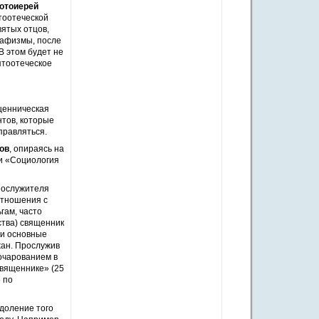
отоиерей
ятоотеческой
вятых отцов,
кафизмы, после
В этом будет не
ятоотеческое
ященническая
нтов, которые
правляться.
ов
, опираясь на
и «Социология
нослужителя
отношения с
гам, часто
ства) священник
 и основные
жан. Прослужив
зочарованием в
священнике» (25
 по
доление того