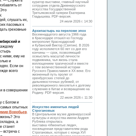
е. — Служить
куратор выставки, главный научный
избавлять от
сотрудник отдела Древнерусского
искусства Государственной
 Это
Третьяковской галереи Екатерина
,
Гладышева. PDF-версия.
ей, слушать их,
24 июля 2026 г. 14:30
оих пасомых к
ждать греховные
Архипастырь на переломе эпох
Восемнадцатого августа 1966 года
в Краснодаре отошел ко Господу
мбирский и
митрополит Краснодарский
и Кубанский Виктор (Святин). В 2026
 каждому
году исполняется 60 лет со дня его
астырь
кончины — срок, позволяющий
с ними, ему не
осмыслить масштаб личности
подвижника, чья жизнь стала
олью и
воплощением трагической и вместе
юдях. Если он
с тем величественной истории
ежде всего
Русского Православия в XX веке. Его
жизненный путь пролег от
оренбургских степей до
дальневосточных рубежей, от
революционного лихолетья к долгому
служению в Китае и возвращению на
, и в совершении
Родину. PDF-версия.
22 июля 2026 г. 11:30
у с Богом и
з самых опытных
Искусство именитых людей
Строгановых
имир Воробьев
.
В Центральном музее древнерусской
 жизнь? Это
культуры и искусства имени Андрея
лохладна, а
Рублева открылась
выставка «Именитые люди»,
не станет
посвященная представителям рода
— встреча с
Строгановых, которые с конца XVI