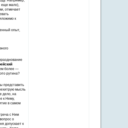
оду. Например,
 еще мало),
ми, отмечает
евать
иложимо к
ценный опыт,
вного
 празднование
рейский
тем более —
 это рутина?
ны представить
 нехитрую мысль
е дело, на
е к Нему,
итие в самом
треча с Ним
 вопрос о
еня допускает к