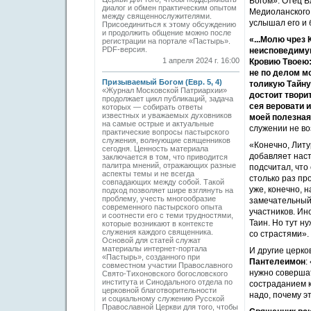
Богом». Отец 
диалог и обмен практическим опытом
Медиоланского,
между священнослужителями.
услышал его и
Присоединиться к этому обсуждению
и продолжить общение можно после
«...Молю чрез
регистрации на портале «Пастырь».
PDF-версия.
неисповедимую
1 апреля 2024 г. 16:00
Кровию Твоею:
не по делом м
Призываемый Богом (Евр. 5, 4)
толикую Тайну
«Журнал Московской Патриархии»
достоит твори
продолжает цикл публикаций, задача
сея веровати 
которых — собирать ответы
известных и уважаемых духовников
моей полезная
на самые острые и актуальные
служении не в
практические вопросы пастырского
служения, волнующие священников
«Конечно, Литу
сегодня. Ценность материала
добавляет наст
заключается в том, что приводится
палитра мнений, отражающих разные
подсчитал, что
аспекты темы и не всегда
столько раз пр
совпадающих между собой. Такой
уже, конечно, 
подход позволяет шире взглянуть на
проблему, учесть многообразие
замечательный,
современного пастырского опыта
участников. И
и соотнести его с теми трудностями,
Таин. Но тут н
которые возникают в контексте
служения каждого священника.
со страстями».
Основой для статей служат
материалы интернет-портала
И другие церко
«Пастырь», созданного при
Пантелеимон
:
совместном участии Православного
нужно совершат
Свято-Тихоновского богословского
института и Синодального отдела по
состраданием к
церковной благотворительности
надо, почему э
и социальному служению Русской
Православной Церкви для того, чтобы