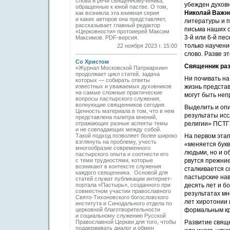
cлова и речи священномученика,
убежден духов
обращенные к юной пастве. О том,
Николай Важн
как возникла эта книжная серия
и каких авторов она представляет,
литературы и п
рассказывает главный редактор
письма наших с
«Церковности» протоиерей Максим
3-й или 6-й пе
Максимов. PDF-версия.
только научени
22 ноября 2023 г. 15:00
слово. Разве э
Со Христом
Священник раз
«Журнал Московской Патриархии»
продолжает цикл статей, задача
Ни почивать на
которых — собирать ответы
известных и уважаемых духовников
жизнь представ
на самые сложные практические
могут быть неп
вопросы пастырского служения,
волнующие священников сегодня.
Выделить и оп
Ценность материала в том, что в нем
результаты ис
представлена палитра мнений,
отражающих разные аспекты темы
религии» ПСТГ
и не совпадающих между собой.
Такой подход позволяет более широко
На первом эта
взглянуть на проблему, учесть
«меняется букв
многообразие современного
людьми, но и о
пастырского опыта и соотнести его
с теми трудностями, которые
рвутся прежние
возникают в контексте служения
сталкивается с
каждого священника. Основой для
пастырские нав
статей служат публикации интернет-
портала «Пастырь», созданного при
десять лет и б
совместном участии православного
результатах мн
Свято-Тихоновского богословского
лет хиротонии 
института и Синодального отдела по
церковной благотворительности
формальным кр
и социальному служению Русской
Православной Церкви для того, чтобы
Развитие свящ
поддерживать диалог и обмен