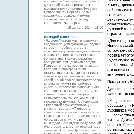
"Милосердие" и
института и Синодального отдела по
церковной благотворительности
Христу, привод
и социальному служению Русской
рабства диавол
Православной Церкви с целью
величайшая рад
поддерживать диалог и обмен
практическим опытом между
действующему в
пастырями. PDF-версия.
сочувствовать,
15 августа 2024 г. 15:00
духовной жизни
страсти — разв
Молодой настоятель
«Журнал Московской Патриархии»
«Для священни
продолжает цикл публикаций, задача
Новоспасский 
которых — собирать ­ответы
встречному объ
известных и уважаемых духовников
на самые сложные практические
посвящает этом
вопросы пастырского служения,
будет скучно, 
волнующие священников сегодня.
проблемами. И 
Приводится точка зрения не одного
пастыря, а палитра мнений,
это понимает, 
отражающих разные аспекты темы
внутренне, дух
и не всегда совпадающих между
собой. Такой подход позволяет более
Предстоять Бо
широко взглянуть на проблему,
учесть многообразие современного
Духовное разви
пастырского опыта и соотнести его
таинств, говор
с теми трудностями, которые
возникают в контексте ­служения
«Когда священни
каждого священника. Основой для
этих статей служат публикации
обращается к 
интернет-портала «Пастырь»,
духовников Мос
созданного при совместном участии
— Творчество и
Православного Свято-Тихоновского
богословского ­института
жизнь с Духом 
и Синодального отдела по церковной
полна любви, е
благотворительности и социальному
рутинным, скуч
служению Русской Православной
Церкви для того, чтобы поддерживать