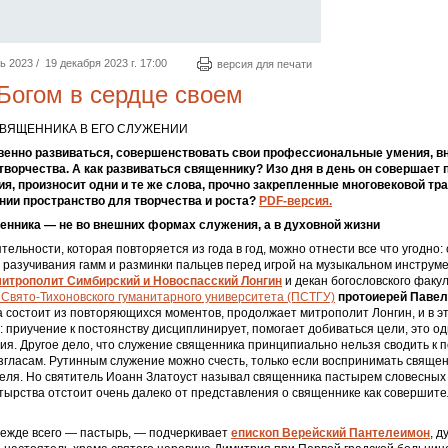
2023 / 19 декабря 2023 г. 17:00
версия для печати
Богом в сердце своем
СВЯЩЕННИКА В ЕГО СЛУЖЕНИИ
енно развиваться, совершенствовать свои профессиональные умения, вн
творчества. А как развиваться священнику? Изо дня в день он совершает
ия, произносит одни и те же слова, прочно закрепленные многовековой тр
ении пространство для творчества и роста?
PDF-версия.
енника — не во внешних формах служения, а в духовной жизни
тельности, которая повторяется из года в год, можно отнести все что угодно:
о разучивания гамм и разминки пальцев перед игрой на музыкальном инструме
итрополит Симбирский и Новоспасский Лонгин
и декан богословского факу
Свято-Тихоновского гуманитарного университета (ПСТГУ)
протоиерей Павел
 состоит из повторяющихся моментов, продолжает митро­полит Лонгин, и в э
: приучение к постоянству дисциплинирует, помогает добиваться цели, это о
ия. Другое дело, что служение священника принципиально нельзя сводить к
згласам. Рутинным служение можно счесть, только если воспринимать священ
еля. Но святитель Иоанн Златоуст называл священника пастырем словесных 
ырства отстоит очень далеко от представления о священнике как совершите
ежде всего — пастырь, — подчеркивает
епископ Верейский Пантелеимон
, 