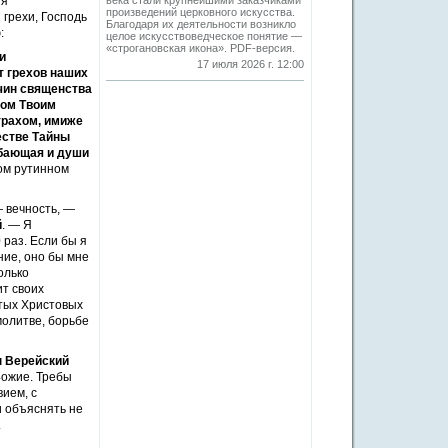
ия
века стали крупнейшими заказчиками
произведений церковного искусства.
 грехи, Господь
Благодаря их деятельности возникло
:
целое искусствоведческое понятие —
«строгановская икона». PDF-версия.
и
17 июля 2026 г. 12:00
т грехов наших
 чин священства
хом Твоим
трахом, имиже
естве Тайны
обающая и души
ком рутинном
— вечность, —
й
. — Я
 раз. Если бы я
ние, оно бы мне
олько
т своих
тых Христовых
молитве, борьбе
п Верейский
Божие. Требы
ием, с
и объяснять не
.