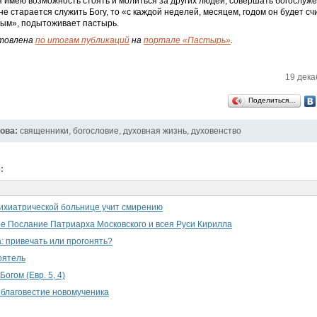
я имею возможность стоять и молиться за других людей, совершать богослуже
не старается служить Богу, то «с каждой неделей, месяцем, годом он будет сч
вым», подытоживает пастырь.
товлена
по итогам публикаций
на
портале «Пастырь»
.
19 дека
Поделиться…
ова:
священники
,
богословие
,
духовная жизнь
,
духовенство
:
ихиатрической больнице учит смирению
е Послание Патриарха Московского и всея Руси Кирилла
: привечать или прогонять?
оятель
огом (Евр. 5, 4)
благовестие новомученика