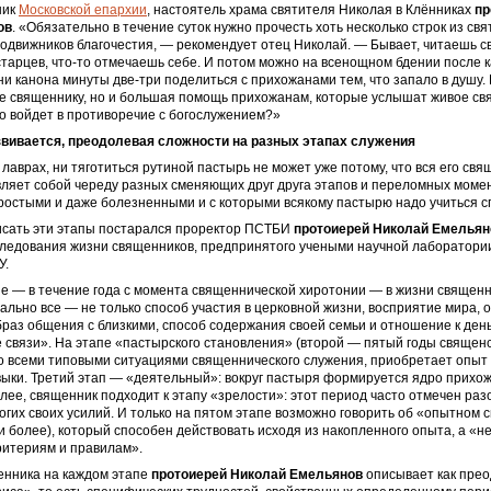
ник
Московской епархии
, настоятель храма святителя Николая в Клённиках
пр
ов
. «Обязательно в течение суток нужно прочесть хоть несколько строк из св
одвижников благочестия, — рекомендует отец Николай. — Бывает, читаешь с
тарцев, что-то отмечаешь себе. И потом можно на всенощном бдении после 
сни канона минуты две-три поделиться с прихожанами тем, что запало в душу. 
е священнику, но и большая помощь прихожанам, которые услышат живое св
то войдет в противоречие с богослужением?»
вивается, преодолевая сложности на разных этапах служения
 лаврах, ни тяготиться рутиной пастырь не может уже потому, что вся его св
ляет собой череду разных сменяющих друг друга этапов и переломных моме
ростыми и даже болезненными и с которыми всякому пастырю надо учиться с
исать эти этапы постарался проректор ПСТБИ
протоиерей Николай Емельян
следования жизни священников, предпринятого учеными научной лаборатори
У.
пе — в течение года с момента священнической хиротонии — в жизни священ
ально все — не только способ участия в церковной жизни, восприятие мира, 
браз общения с близкими, способ содержания своей семьи и отношение к день
 связи». На этапе «пастырского становления» (второй — пятый годы священ
о всеми типовыми ситуациями священнического служения, приобретает опыт
ыки. Третий этап — «деятельный»: вокруг пастыря формируется ядро прихо
олее, священник подходит к этапу «зрелости»: этот период часто отмечен ра
огих своих усилий. И только на пятом этапе возможно говорить об «опытном 
и более), который способен действовать исходя из накопленного опыта, а «не
итериям и правилам».
енника на каждом этапе
протоиерей Николай Емельянов
описывает как прео