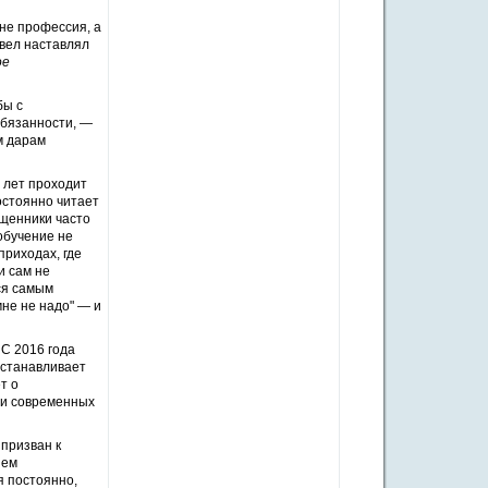
не профессия, а
вел наставлял
ое
бы с
обязанности, —
м дарам
ь лет проходит
остоянно читает
ященники часто
обучение не
приходах, где
и сам не
ся самым
мне не надо" — и
С 2016 года
устанавливает
т о
 и современных
призван к
ием
я постоянно,