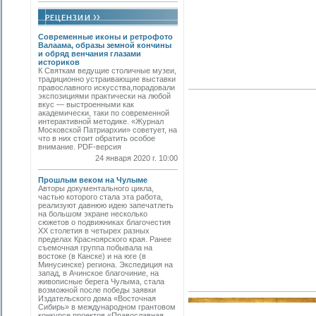
Современные иконы и ретрофото
Валаама, образы земной кончины
и обряд венчания глазами
историков
К Святкам ведущие столичные музеи,
традиционно устраивающие выставки
православного искусства,порадовали
экспозициями практически на любой
вкус — выстроенными как
академически, таки по современной
интерактивной методике. «Журнал
Московской Патриархии» советует, на
что в них стоит обратить особое
внимание. PDF-версия
24 января 2020 г. 10:00
Прошлым веком на Чулыме
Авторы документального цикла,
частью которого стала эта работа,
реализуют давнюю идею запечатлеть
на большом экране несколько
сюжетов о подвижниках благочестия
ХХ столетия в четырех разных
пределах Красноярского края. Ранее
съемочная группа побывала на
востоке (в Канске) и на юге (в
Минусинске) региона. Экспедиция на
запад, в Ачинское благочиние, на
живописные берега Чулыма, стала
возможной после победы заявки
Издательского дома «Восточная
Сибирь» в международном грантовом
конкурсе проектов «Православная