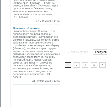
инициатива». Впереди — визит на
север, в Енисейск и Туруханск, где в
прошлом веке отбывали ссылку
многие арестованные по так
называемым делам церковников.
PDF-версия
17 мая 2019 г. 14:50
Валаам в объективе
Валаам Александра Львова — это
прежде всего природа северной
островной обители. Разглядывая его
снимки, слышишь, как колючий ветер
забрасывает пригоршнями снега
стройные сосны на ладожском берегу
(«Метель), как бьются друг о друга
колкие ледышки на водной глади
← предыдущая
следую
(«Шуга») и как медленно и неумолимо
сковывает озеро могучий панцирь
(«Первый лед»). Монастырская
архитектура здесь — отнюдь не
1
2
3
4
5
первая скрипка. Она деликатно
аккомпанирует главной теме, не
вмешиваясь в ее созвучия и не
оспаривая ее первенства. PDF-
версия
21 ноября 2018 г. 13:50