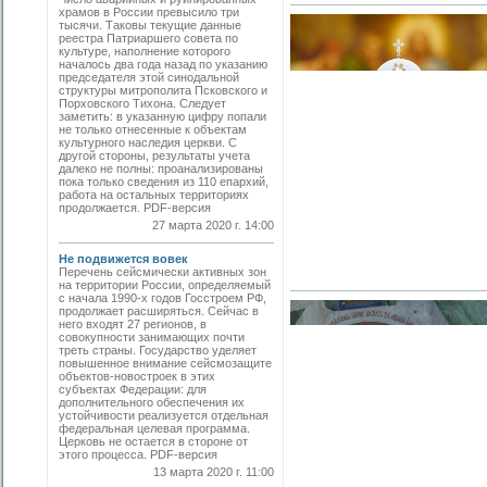
храмов в России превысило три
тысячи. Таковы текущие данные
реестра Патриаршего совета по
культуре, наполнение которого
началось два года назад по указанию
председателя этой синодальной
структуры митрополита Псковского и
Порховского Тихона. Следует
заметить: в указанную цифру попали
не только отнесенные к объектам
культурного наследия церкви. С
другой стороны, результаты учета
далеко не полны: проанализированы
пока только сведения из 110 епархий,
работа на остальных территориях
продолжается. PDF-версия
27 марта 2020 г. 14:00
Не подвижется вовек
Перечень сейсмически активных зон
на территории России, определяемый
с начала 1990-х годов Госстроем РФ,
продолжает расширяться. Сейчас в
него входят 27 регионов, в
совокупности занимающих почти
треть страны. Государство уделяет
повышенное внимание сейсмозащите
объектов-новостроек в этих
субъектах Федерации: для
дополнительного обеспечения их
устойчивости реализуется отдельная
федеральная целевая программа.
Церковь не остается в стороне от
этого процесса. PDF-версия
13 марта 2020 г. 11:00