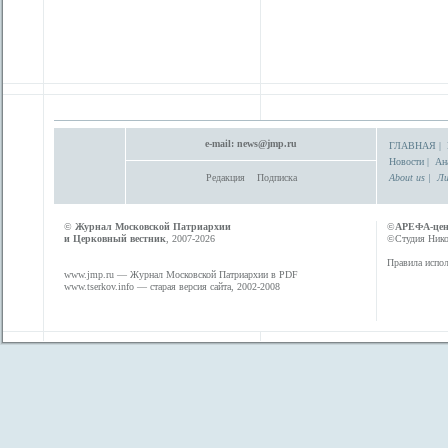
e-mail:
news@jmp.ru
ГЛАВНАЯ
|
Новости
|
Ан
Редакция
Подписка
About us
|
Ли
©
Журнал Московской Патриархии
©
АРЕФА-це
и Церковный вестник
, 2007-2026
©Студия Никол
Правила испол
www.jmp.ru
— Журнал Московской Патриархии в PDF
www.tserkov.info
— старая версия сайта, 2002-2008