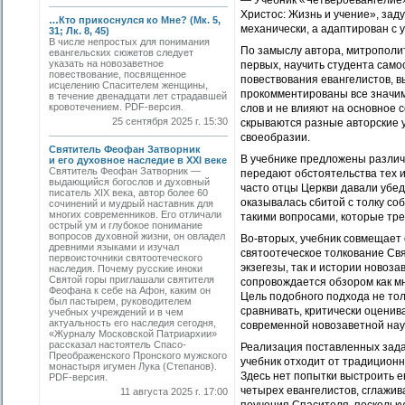
— Учебник «Четвероевангелие»
Христос: Жизнь и учение», заду
…Кто прикоснулся ко Мне? (Мк. 5,
механически, а адаптирован с 
31; Лк. 8, 45)
В числе непростых для понимания
По замыслу автора, митрополит
евангельских сюжетов следует
указать на новозаветное
первых, научить студента само
повествование, посвященное
повествования евангелистов, в
исцелению Спасителем женщины,
прокомментированы все значим
в течение двенадцати лет страдавшей
кровотечением. PDF-версия.
слов и не влияют на основное 
25 сентября 2025 г. 15:30
скрываются разные авторские у
своеобразии.
Святитель Феофан Затворник
В учебнике предложены различ
и его духовное наследие в XXI веке
Святитель Феофан Затворник —
передают обстоятельства тех 
выдающийся богослов и духовный
часто отцы Церкви давали убед
писатель XIX века, автор более 60
оказывалась сбитой с толку со
сочинений и мудрый наставник для
многих современников. Его отличали
такими вопросами, которые тр
острый ум и глубокое понимание
вопросов духовной жизни, он овладел
Во-вторых, учебник совмещает 
древними языками и изучал
святоотеческое толкование Св
первоисточники святоотеческого
экзегезы, так и истории новоз
наследия. Почему русские иноки
Святой горы приглашали святителя
сопровождается обзором как мн
Феофана к себе на Афон, каким он
Цель подобного подхода не тол
был пастырем, руководителем
сравнивать, критически оценив
учебных учреждений и в чем
актуальность его наследия сегодня,
современной новозаветной нау
«Журналу Московской Патриархии»
рассказал настоятель Спасо-
Реализация поставленных задач
Преображенского Пронского мужского
учебник отходит от традиционн
монастыря игумен Лука (Степанов).
Здесь нет попытки выстроить е
PDF-версия.
четырех евангелистов, сглажив
11 августа 2025 г. 17:00