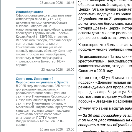
для бакалавриата духовных шк
27 апреля 2026 г. 16:45
образовательный стандарт, кот
Церкви. Эта же группа занимае
Иконоборчество
сложились подгруппы из более 
Сформировавшееся в царствование
43 учебниками по 21 дисциплине
императора Льва III (717–741)
движение епископов-иконоборцев
догматическое богословие, пас
пыталось опереться на
история Древней Церкви, исто
малочисленные и малоубедительные
основы деятельности религиозн
прецеденты давних веков. Евсевий
Кесарийский († 339/340), участник I
древнегреческий язык, гомилети
Вселенского Собора, отвечая сестре
святого равноапостольного
Характерно, что большая часть
Константина Констанции на ее
поскольку многие учебники име
просьбу прислать ей икону Христову,
писал, что Христос неизобразим,
По дисциплинам «Патрология», 
поскольку в Нем «образ раба»
хрестоматиями. Необходимость
«преложился» в Божество. РDF-
версия.
количеством часов, отведенны
23 марта 2026 г. 16:00
Советом в 2015 году.
Кроме того, к 43 учебникам на
Святитель Иннокентий
Херсонский — учитель о Христе
подсерии «Дополнительная лит
В 2025 году исполнилось 225 лет со
рекомендуемых для проработки 
дня рождения выдающегося
прошедших апробацию в учебны
российского богослова и ученого
святителя Иннокентия Херсонского.
соответствия в едином учебно
Обзор жизненного пути и учения
пособие «Введение в расколов
святителя Иннокентия «Журналу
Московской Патриархии» представил
Отмечу, что такой масштаб раб
кандидат теологии, доцент кафедры
систематического богословия
— За 30 лет по каждому из э
и патрологии ПСТГУ Артем
том числе рассчитанных на 
Владиславович Малышев. PDF-
версия.
говорить о них как об учебн
16 января 2026 г. 13:00