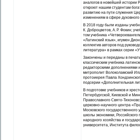
аналогов в новейшей истории Р
откроют нашим студентам богат
развитию на пути служения Цер
изменениям в сфере духовного 
В 2018 году были изданы учебн
К. Доброцветов, А. Р. Фокин; у
том учебника «Четверо­еванге
«Латинский язык», игумен Дио
коллектив авторов под руковод
литература» в рамках серии «У
Закончены и переданы в печать
классическим учебника латинск
редакторскими дополнениями и
митрополит Волоколамский Ила
протоиерея Павла Хондзинского
подсерии «Дополнительная ли
В подготовке учебников и хрес
Петербургской, Киевской и Ми
Православного Свято-Тихоновс
церковно-научного центра «Пр
Московского государственного 
школы экономики, Российского 
народного хозяйства и государ
университета, Института филос