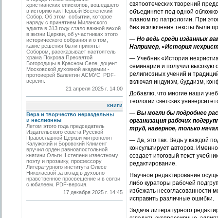
святоотеческих творений пред
христианских епископов, вошедшего
в историю как Первый Вселенский
объединяет под одной обложко
Собор. Об этом событии, которое
планом по патрологии. При это
наряду с принятием Миланского
без исключения тексты были п
эдикта в 313 году стало важной вехой
в жизни Церкви, об участниках этого
— Но ведь среди изданных ва
исторического собрания и о том,
какие решения были приняты
Например, «История нехрист
Собором, рассказывает настоятель
храма Покрова Пресвятой
— Учебник «История нехристиа
Богородицы в Красном Селе, доцент
семинарии и получил высокую о
Московской духовной академии ­
религиозных учений и традиций
протоиерей Валентин АСМУС. PDF-
версия.
включая индуизм, буддизм, кон
21 апреля 2025 г. 14:00
Добавлю, что многие наши учеб
теологии светских университет
книги
— Вы могли бы подробнее рас
Вера и творчество нераздельны
и неслиянны
организация рабочих подгруп
Летом этого года председатель
труд, наверное, только нач
Издательского совета Русской
Православной Церкви митрополит
— Да, это так. Ведь у каждой п
Калужский и Боровский Климент
консультирует авторов. Именно
вручил орден равноапостольной
княгини Ольги II степени известному
создает итоговый текст учебни
поэту и прозаику, профессору
редактирование.
Литературного института Олесе
Николаевой за вклад в духовно-
Научное редактирование осуще
нравственное просвещение и в связи
либо кураторы рабочей подгруп
с юбилеем. PDF-версия.
избежать несогласованности м
17 декабря 2025 г. 14:45
исправить различные ошибки.
Задача литературного редакти