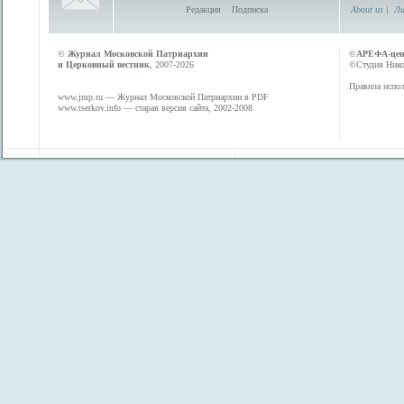
Редакция
Подписка
About us
|
Ли
©
Журнал Московской Патриархии
©
АРЕФА-це
и Церковный вестник
, 2007-2026
©Студия Никол
Правила испол
www.jmp.ru
— Журнал Московской Патриархии в PDF
www.tserkov.info
— старая версия сайта, 2002-2008