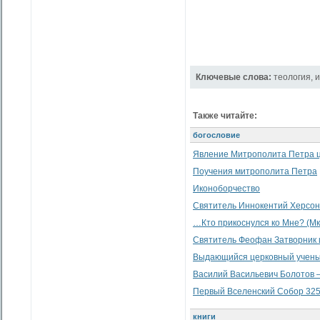
Ключевые слова:
теология
,
и
Также читайте:
богословие
Явление Митрополита Петра 
Поучения митрополита Петра
Иконоборчество
Святитель Иннокентий Херсон
…Кто прикоснулся ко Мне? (Мк. 5
Святитель Феофан Затворник и
Выдающийся церковный ученый
Василий Васильевич Болотов —
Первый Вселенский Собор 325 
книги