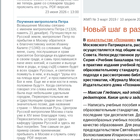
же теперь даже со словарем трудно
прояснить его суть. PDF-версия.
23 июня 2026 г. 13:00
ЖМП № 3 март 2019 / 10 апреля 201
Поучения митрополита Петра
Возвышение Москвы связано
Новый шаг в ра
с именем митрополита Петра (†1326;
память 21 декабря). Путешествуя по
Русской земле, митрополит Петр по
В
издательстве «Познание»
в
прибытии в Москву обратился
к благочестивому князю Иоанну
Московского Патриархата, ра
Калите (†1340) со словами: «Аще
осуществляется под общим н
мене, сыну, послушаеши и храм
Совета. Непосредственное ру
пресвятое Богородици въздвигнеши
в своем граде, и самь прославишися
Серия «Учебник бакалавра тео
паче инех князий, и сынове и вьнуци
в практике издания учебной 
твои в роды, и град съ[й] славен будет
образовательному стандарту. 
в всех градех Русскых, и святители
поживуть в нем, и възыдут "рукы его
подходе к рассмотрению библ
на плеща враг его", и прославититься
хрестоматии, «Журналу Моско
Бог в нем. Еще же и мои кости в немь
Издательского дома «Познан
положени будут». Когда святитель
говорил эти слова князю, Москва
— Максим Глебович, над этой
была еще небольшим удельным
городом, Первопрестольным же
редакторов. Какие цели и з
и Царствующим градом она станет
значительно позже, дав название
— Написать учебные пособия н
стране — Московская Русь. Центром
образовательным стандартам, —
Русской митрополии Москва стала
последние три десятилетия. До
уже в XIV веке благодаря тому, что
Первосвятитель устроил здесь
единообразных учебных пособи
кафедру Церкви Русской и здесь же
качество образования. Для ре
был погребен. Тем самым он дал
председательством Святейшего
пример своим преемникам:
пребывать в Москве и служить сему
Волоколамским Иларионом по в
граду. PDF-версия.