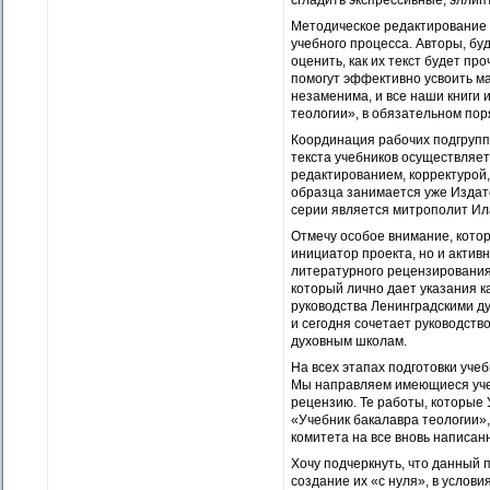
сгладить экcпрессивные, элли
Методическое редактирование 
учебного процесса. Авторы, бу
оценить, как их текст будет пр
помогут эффективно усвоить м
незаменима, и все наши книги
теологии», в обязательном пор
Координация рабочих подгрупп
текста учебников осуществляе
редактированием, корректурой,
образца занимается уже Издат
серии является митрополит Ил
Отмечу особое внимание, кото
инициатор проекта, но и актив
литературного рецензировани
который лично дает указания 
руководства Ленинградскими д
и сегодня сочетает руководств
духовным школам.
На всех этапах подготовки уче
Мы направляем имеющиеся учеб
рецензию. Те работы, которые
«Учебник бакалавра теологии»
комитета на все вновь написан
Хочу подчеркнуть, что данный 
создание их «с нуля», в услов