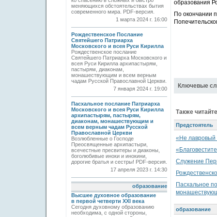
ко спасению в сложных и быстро
образования Ро
меняющихся обстоятельствах бытия
современного мира. PDF-версия.
По окончании п
1 марта 2024 г. 16:00
Попечительског
Рождественское Послание
Святейшего Патриарха
Московского и всея Руси Кирилла
Рождественское послание
Святейшего Патриарха Московского и
всея Руси Кирилла архипастырям,
пастырям, диаконам,
монашествующим и всем верным
чадам Русской Православной Церкви.
Ключевые сл
7 января 2024 г. 19:00
Пасхальное послание Патриарха
Московского и всея Руси Кирилла
Также читайте
архипастырям, пастырям,
диаконам, монашествующим и
Предстоятель
всем верным чадам Русской
Православной Церкви
«Не лавровый 
Возлюбленные о Господе
Преосвященные архипастыри,
«Благовестите
всечестные пресвитеры и диаконы,
боголюбивые иноки и инокини,
Служение Перв
дорогие братья и сестры! PDF-версия.
17 апреля 2023 г. 14:30
Рождественско
Пасхальное по
образование
монашествующ
Высшее духовное образование
в первой четверти XXI века
Сегодня духовному образованию
образование
необходима, с одной стороны,