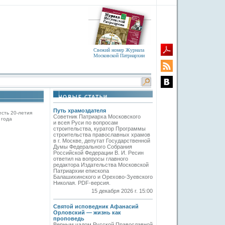
Свежий номер Журнала
Московской Патриархии
Путь храмоздателя
есть 20-летия
Советник Патриарха Московского
 года
и всея Руси по вопросам
строительства, куратор Программы
строительства православных храмов
в г. Москве, депутат Государственной
Думы Федерального Собрания
Российской Федерации В. И. Ресин
ответил на вопросы главного
редактора Издательства Московской
Патриархии епископа
Балашихинского и Орехово-Зуевского
Николая. PDF-версия.
15 декабря 2026 г. 15:00
Святой исповедник Афанасий
Орловский — жизнь как
проповедь
Верным чадом Русской Православной