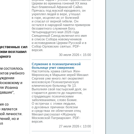
Церкви во времена гонений XX века
был блаженный Афанасий Сайко.
Прячась под маской юродивого, он
укреплял людей в вере, утешал
в горе, исцелял их от болезней
и спасал от верной гибели. Он
остался в народной памяти примером
беззаветного служения Богу.
Четырнадцатого мая 2026 года
Священный Синод включил его имя
в список Собора новомучеников
и исповедников Церкви Русской и в
Собор Орловских святых. PDF-
щественных сил
версия.
ркви возглавил
30 июля 2026 г. 15:00
арного
Служение в психиатрической
больнице учит смирению
ом состоялось
Настоятель храма святых Жен-
ектов учебного
Мироносиц в Марьине иерей Михаил
суждении
Сергеев уже много лет окормляет
московскую Психиатрическую
осковскому и
клиническую больницу № 13.
еля Иоанна
Выполняя свой пастырский долг, он
давшие",
старается донести до пациентов,
страдающих психическими
заболеваниями, слово Божие.
О встречах с этими людьми,
ия со
о духовных причинах болезни
е является
и средствах ее облегчения отец
ой личности.
Михаил рассказал «Журналу
Московской Патриархии». PDF-
ений, но и
версия.
ул
27 июля 2026 г. 13:00