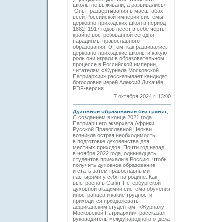
школы не выживали, а развивались».
Опыт развертывания в масштабах
всей Российской империи системы
церковно-­приходских школ в период
1882–1917 годов несет в себе черты
крайне востребованной сегодня
парадигмы православного
образования. О том, как развивались
церковно-приходские школы и какую
роль они играли в образовательном
процессе в Российской империи,
читателям «Журнала Московской
Патриархии» рассказывает кандидат
богословия иерей Алексий Лихачёв.
PDF-версия.
7 октября 2024 г. 13:00
Духовное образование без границ
С созданием в конце 2021 года
Патриаршего экзархата Африки
Русской Православной Церкви
возникла острая необходимость
в подготовке духовенства для
местных приходов. Почти год назад,
в ноябре 2022 года, одиннадцать
студентов приехали в Россию, чтобы
получить духовное образование
и стать затем православными
пастырями у себя на родине. Как
выстроена в Санкт-Петербургской
духовной академии система обучения
иностранцев и какие трудности
приходится преодолевать
африканским студентам, «Журналу
Московской Патриархии» рассказал
руководитель международного отдела