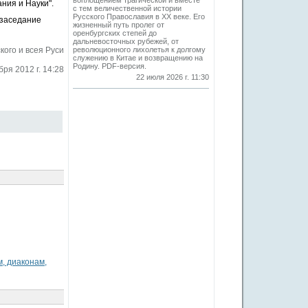
воплощением трагической и вместе
ния и Науки".
с тем величественной истории
Русского Православия в XX веке. Его
 заседание
жизненный путь пролег от
оренбургских степей до
дальневосточных рубежей, от
ого и всея Руси
революционного лихолетья к долгому
служению в Китае и возвращению на
Родину. PDF-версия.
бря 2012 г. 14:28
22 июля 2026 г. 11:30
, диаконам,