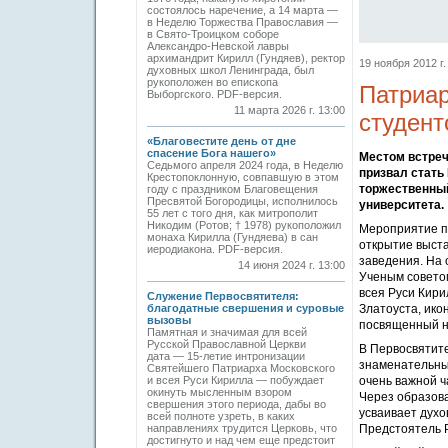
состоялось наречение, а 14 марта —
в Неделю Торжества Православия —
в Свято-Троицком соборе
Александро-Невской лавры
архимандрит Кирилл (Гундяев), ректор
19 ноября 2012 г.
духовных школ Ленинграда, был
рукоположен во епископа
Патриар
Выборгского. PDF-версия.
11 марта 2026 г. 13:00
студент
«Благовестите день от дне
спасение Бога нашего»
Местом встреч
Седьмого апреля 2024 года, в Неделю
призвал стать
Крестопоклонную, совпавшую в этом
торжественный
году с праздником Благовещения
Пресвятой Богородицы, исполнилось
университета.
55 лет с того дня, как митрополит
Никодим (Ротов; † 1978) рукоположил
Мероприятие п
монаха Кирилла (Гундяева) в сан
открытие выста
иеродиакона. PDF-версия.
заведения. На
14 июня 2024 г. 13:00
Ученым совето
всея Руси Кири
Служение Первосвятителя:
благодатные свершения и суровые
Златоуста, ико
вызовы
посвященный н
Памятная и значимая для всей
Русской Православной Церкви
В Первосвятит
дата — 15-летие интронизации
знаменательны
Святейшего Патриарха Московского
и всея Руси Кирилла — побуждает
очень важной ч
окинуть мысленным взором
Через образова
свершения этого периода, дабы во
усваивает духо
всей полноте узреть, в каких
направлениях трудится Церковь, что
Предстоятель Р
достигнуто и над чем еще предстоит