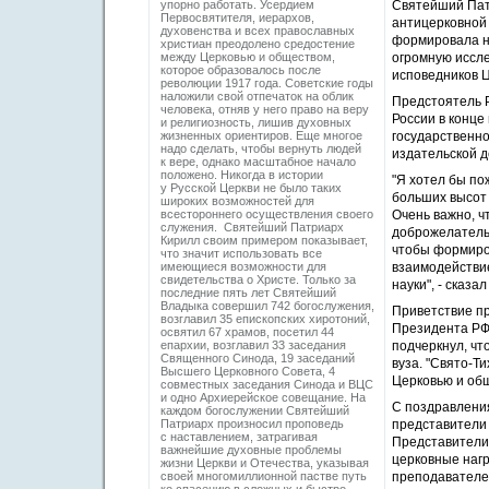
упорно работать. Усердием
Святейший Патр
Первосвятителя, иерархов,
антицерковной 
духовенства и всех православных
формировала н
христиан преодолено средостение
между Церковью и обществом,
огромную иссле
которое образовалось после
исповедников Ц
революции 1917 года. Советские годы
наложили свой отпечаток на облик
Предстоятель Р
человека, отняв у него право на веру
России в конце
и религиозность, лишив духовных
жизненных ориентиров. Еще многое
государственно
надо сделать, чтобы вернуть людей
издательской д
к вере, однако масштабное начало
положено. Никогда в истории
"Я хотел бы по
у Русской Церкви не было таких
больших высот 
широких возможностей для
всестороннего осуществления своего
Очень важно, ч
служения. Святейший Патриарх
доброжелательн
Кирилл своим примером показывает,
чтобы формиро
что значит использовать все
имеющиеся возможности для
взаимодействи
свидетельства о Христе. Только за
науки", - сказ
последние пять лет Святейший
Владыка совершил 742 богослужения,
Приветствие п
возглавил 35 епископских хиротоний,
Президента РФ
освятил 67 храмов, посетил 44
епархии, возглавил 33 заседания
подчеркнул, чт
Священного Синода, 19 заседаний
вуза. "Свято-Т
Высшего Церковного Совета, 4
Церковью и общ
совместных заседания Синода и ВЦС
и одно Архиерейское совещание. На
С поздравлени
каждом богослужении Святейший
Патриарх произносил проповедь
представители
с наставлением, затрагивая
Представители
важнейшие духовные проблемы
церковные нагр
жизни Церкви и Отечества, указывая
своей многомиллионной пастве путь
преподавателе