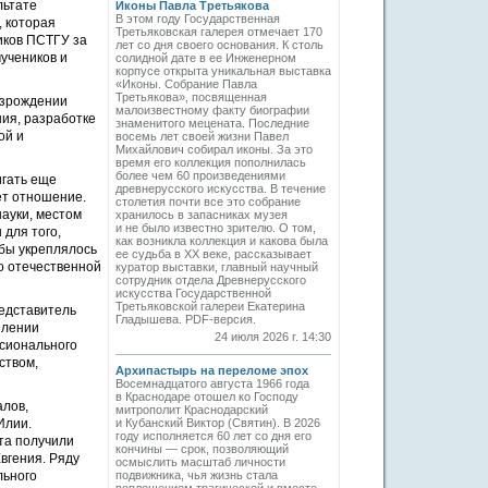
льтате
Иконы Павла Третьякова
В этом году Государственная
, которая
Третьяковская галерея отмечает 170
иков ПСТГУ за
лет со дня своего основания. К столь
учеников и
солидной дате в ее Инженерном
корпусе открыта уникальная выставка
«Иконы. Собрание Павла
Третьякова», посвященная
озрождении
малоизвестному факту биографии
ния, разработке
знаменитого мецената. Последние
ой и
восемь лет своей жизни Павел
Михайлович собирал иконы. За это
время его коллекция пополнилась
более чем 60 произведениями
игать еще
древнерусского искусства. В течение
ет отношение.
столетия почти все это собрание
науки, местом
хранилось в запасниках музея
и не было известно зрителю. О том,
для того,
как возникла коллекция и какова была
бы укреплялось
ее судьба в ХХ веке, рассказывает
о отечественной
куратор выставки, главный научный
сотрудник отдела Древнерусского
искусства Государственной
Третьяковской галереи Екатерина
едставитель
Гладышева. PDF-версия.
плении
24 июля 2026 г. 14:30
ссионального
ством,
Архипастырь на переломе эпох
Восемнадцатого августа 1966 года
в Краснодаре отошел ко Господу
алов,
митрополит Краснодарский
Илии.
и Кубанский Виктор (Святин). В 2026
году исполняется 60 лет со дня его
та получили
кончины — срок, позволяющий
вгения. Ряду
осмыслить масштаб личности
льного
подвижника, чья жизнь стала