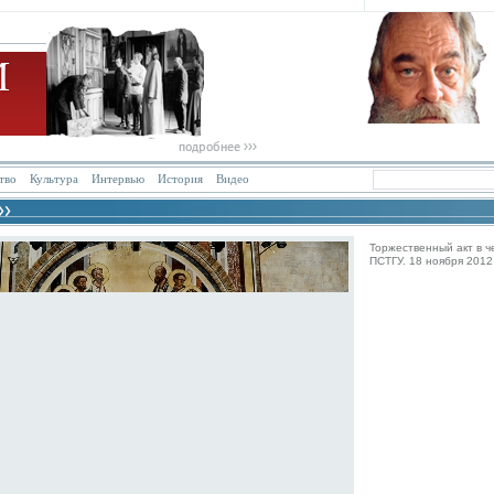
тво
Культура
Интервью
История
Видео
Торжественный акт в ч
ПСТГУ. 18 ноября 2012