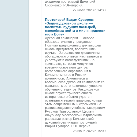
академии прото­иерей Димитрий
Сизоненко. PDF-версия.
27 июля 2023 г. 14:30
Протоиерей Вадим Суворов:
«Задача духовной школы —
воспитать будущих пастырей,
способных пойти в мир и привести
его к Богу»
Духовная семинария — особое
образовательное учреждение.
Помимо традиционных для высшей
школы предметов, воспитанники
изучают богословские дисциплины,
обогащаются опытом наставников и
участвуют в богослужениях. За
триста лет, которые минули со
времени основания центра
богословского образования в
Коломне, многое в России
поменялось. Изменилась и
Коломенская духовная семинария: ее
название, местоположение, условия
обучения студентов. Как духовной
школе спустя три века своего
исторического бытия удается
оставаться верной традиции, но при
этом современным и стремительно
развивающимся учебным заведением
Русской Православной Церкви,
«Журналу Московской Патриархии»
рассказал ректор Коломенской
духовной семинарии протоиерей
Вадим Суворов. PDF-версия.
28 июня 2023 г. 15:00