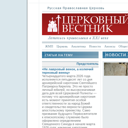
ЖМП
Церковь
Аналитика
Новости
Анонсы
Общес
Предстоятель
«Не лавровый венок, а колючий
терновый венец»
Четырнадцатого марта 2026 года
исполняется пятьдесят лет со дня
архиерейской хиротонии Святейшего
Патриарха Кирилла. Это не просто
личный юбилей, но высокозначимая
дата для всей Церковной Полноты —
потому что архиерейская хиротония
есть момент принятия особой
ответственности за народ Божий
и свидетельство верности Церкви
апостольскому преемству. Само
призвание будущего Первосвятителя
к епископскому служению было
оформлено определением
Священного Синода в начале марта
1976 года; накануне хиротонии