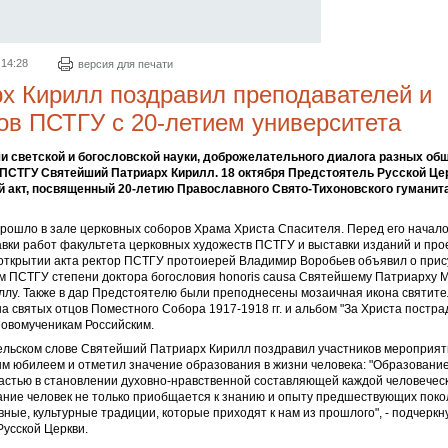
 14:28
версия для печати
х Кирилл поздравил преподавателей и
ов ПСТГУ с 20-летием университета
и светской и богословской науки, доброжелательного диалога разных об
 ПСТГУ Святейший Патриарх Кирилл. 18 октября Предстоятель Русской Це
 акт, посвященный 20-летию Православного Свято-Тихоновского гуманит
рошло в зале церковных соборов Храма Христа Спасителя. Перед его начал
вки работ факультета церковных художеств ПСТГУ и выставки изданий и про
 открытии акта ректор ПСТГУ протоиерей Владимир Воробьев объявил о при
м ПСТГУ степени доктора богословия honoris causa Святейшему Патриарху М
ллу. Также в дар Предстоятелю были преподнесены мозаичная икона святит
на святых отцов Поместного Собора 1917-1918 гг. и альбом "За Христа постра
овомученикам Российским.
ельском слове Святейший Патриарх Кирилл поздравил участников мероприят
м юбилеем и отметил значение образования в жизни человека: "Образовани
астью в становлении духовно-нравственной составляющей каждой человеческ
ние человек не только приобщается к знанию и опыту предшествующих покол
вные, культурные традиции, которые приходят к нам из прошлого", - подчеркн
усской Церкви.