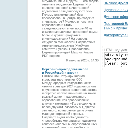
актуализация, а с другой — его задача
Высшее духовн
отвечать ожиданиям Церкви. Что
является основой качественной
Церковно-прих
подготовки священнослужителей?
Почему ряд семинарий был
Духовное обра
преобразован в центры приходских
специалистов? Можно ли получить
Протоиерей Ва
образование и стать
в мир и привес
священнослужителем после 40 лет
и какие направления церковной науки
Докторантура 
больше других нуждаются
в исследователях? На вопросы
«Журнала Московской Патриархии»
ответил председатель Учебного
комитета Русской Православной
HTML-код для 
Церкви протоиерей Максим Козлов.
PDF-версия.
8 августа 2025 г. 14:30
Церковно-приходская школа
в Российской империи
Святейший Патриарх Кирилл
в докладе на открытии XXXII
Международных Рождественских
чтений в январе 2024 года напомнил
о духовных опорах нашего общества
и обратил особое внимание на такой
важный аспект православного
образования, как православные
школы и гимназии. «Их сегодня чуть
более двухсот. Казалось бы, двести —
это много, но на самом деле очень
мало для огромной страны».
Патриарх видит необходимость
«проработать механизмы поддержки
конфессиональных образовательных
учреждений, для того чтобы эти