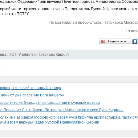
ссийской Федерации" или вручена Почетная грамота Министерства Образова
ервой части торжественного вечера Предстоятель Русской Церкви возглавил
о совета ПСТГУ.
По материалам пресс-службы Патриарха Московск
19 ноя
Поделиться…
ова:
ПСТГУ
,
юбилей
,
Патриарх Кирилл
:
венок, а колючий терновый венец»
 день от дне спасение Бога нашего»
освятителя: благодатные свершения и суровые вызовы
е Послание Святейшего Патриарха Московского и всея Руси Кирилла
слание Патриарха Московского и всея Руси Кирилла архипастырям, пастырям
им и всем верным чадам Русской Православной Церкви