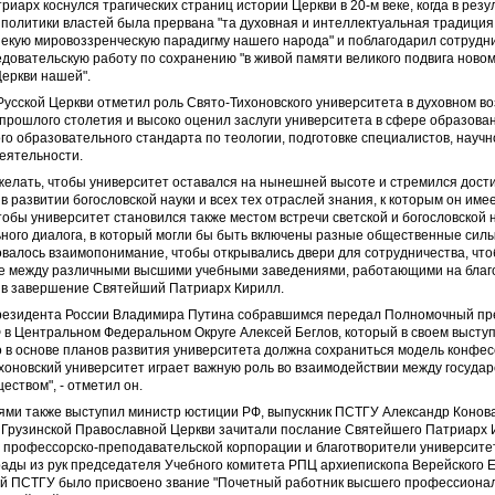
иарх коснулся трагических страниц истории Церкви в 20-м веке, когда в резу
политики властей была прервана "та духовная и интеллектуальная традиция
екую мировоззренческую парадигму нашего народа" и поблагодарил сотрудн
довательскую работу по сохранению "в живой памяти великого подвига новом
еркви нашей".
усской Церкви отметил роль Свято-Тихоновского университета в духовном в
 прошлого столетия и высоко оценил заслуги университета в сфере образова
го образовательного стандарта по теологии, подготовке специалистов, научн
еятельности.
желать, чтобы университет оставался на нынешней высоте и стремился дост
в развитии богословской науки и всех тех отраслей знания, к которым он име
тобы университет становился также местом встречи светской и богословской 
ого диалога, в который могли бы быть включены разные общественные силы 
валось взаимопонимание, чтобы открывались двери для сотрудничества, что
е между различными высшими учебными заведениями, работающими на благ
ал в завершение Святейший Патриарх Кирилл.
резидента России Владимира Путина собравшимся передал Полномочный пр
 в Центральном Федеральном Округе Алексей Беглов, который в своем высту
о в основе планов развития университета должна сохраниться модель конфе
ихоновский университет играет важную роль во взаимодействии между государ
еством", - отметил он.
ями также выступил министр юстиции РФ, выпускник ПСТГУ Александр Конов
 Грузинской Православной Церкви зачитали послание Святейшего Патриарх 
 профессорско-преподавательской корпорации и благотворители университе
ады из рук председателя Учебного комитета РПЦ архиепископа Верейского Е
й ПСТГУ было присвоено звание "Почетный работник высшего профессиона