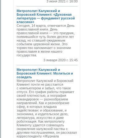
3 июня 2021 г. 16:00
Митрополит Калужский и
Боровский Климент: «Духовная
литература — фундамент русской
классики»
Сегодня, 14 марта, отмечается День
православной книги. День
православной книги — это праздник,
появившийся чуть более десяти лет
назад, но ставший ожидаемым
событием церковной жизни. Это
торжество напоминает о значении
православия в жизни нашего
государства.
3 января 2020 г. 15:45
Митрополит Калужский и
Боровский Климент: Молиться и
созидать
Митрополит Калужский и Боровский
Климент почти не расстается
с компьютером и забыл, что такое
отпуск. Его график работы поражает
своей плотностью, а география
командировок — разнообразием
направлений. Как и разнообразие
сфер, в которых владыка
задействован: и образование, и
экономика, и издательское дело,
литература, искусство и даже
роботизация. Как митрополиту
Клименту удается совмещать
окормление калужской паствы с
другими послушаниями, он рассказал
корреспонденту «Журнала