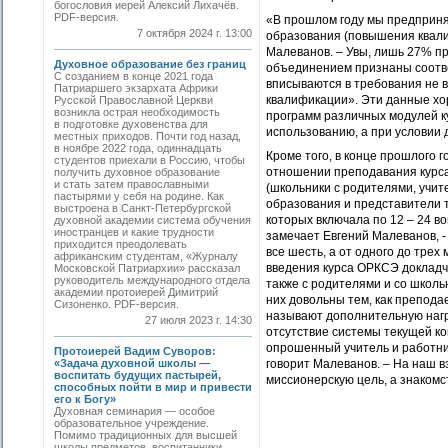
богословия иерей Алексий Лихачёв.
PDF-версия.
«В прошлом году мы предприня
7 октября 2024 г. 13:00
образования (повышения квалиф
Малеванов. – Увы, лишь 27% п
Духовное образование без границ
объединением признаны соотве
С созданием в конце 2021 года
вписываются в требования не 
Патриаршего экзархата Африки
квалификации». Эти данные хо
Русской Православной Церкви
возникла острая необходимость
программ различных модулей к
в подготовке духовенства для
использованию, а при условии 
местных приходов. Почти год назад,
в ноябре 2022 года, одиннадцать
Кроме того, в конце прошлого 
студентов приехали в Россию, чтобы
отношении преподавания курса
получить духовное образование
и стать затем православными
(школьники с родителями, учит
пастырями у себя на родине. Как
образования и представители 
выстроена в Санкт-Петербургской
которых включала по 12 – 24 в
духовной академии система обучения
иностранцев и какие трудности
замечает Евгений Малеванов, -
приходится преодолевать
все шесть, а от одного до тр
африканским студентам, «Журналу
введения курса ОРКСЭ докладчи
Московской Патриархии» рассказал
руководитель международного отдела
также с родителями и со школь
академии прото­иерей Димитрий
них довольны тем, как препод
Сизоненко. PDF-версия.
называют дополнительную нагр
27 июля 2023 г. 14:30
отсутствие системы текущей к
опрошенный учитель и работни
Протоиерей Вадим Суворов:
«Задача духовной школы —
говорит Малеванов. – На наш в
воспитать будущих пастырей,
миссионерскую цель, а знакомс
способных пойти в мир и привести
его к Богу»
Духовная семинария — особое
образовательное учреждение.
Помимо традиционных для высшей
школы предметов, воспитанники