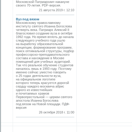
Московской Патриархии» накануне
своего 70-летия. PDF-версия.
21 августа 2019 г. 12:10
Вуз под вязом
Московскому православному
институту святого Иоанна Богослова
четверть века. Патриарх Алексий II
благословил создание вуза в октяб­ре
1992 года. Но время вплоть до начала
следующего учебного года ушло
на выработку образовательной
концепции, формирование программ,
поиск оптимальной структуры, подбор
профессорско-преподавательского
состава и нахождение в Москве
помещений для учебных аудиторий.
Так что реальное обучение студентов
началось лишь в 1993 году. Поэтому
именно сейчас уместно говорить
о 25 годах деятельности вуза,
на официальном логотипе
которого теперь красуется дорогой
сердцу каждого москвича абрис
одного из известнейших
и почитаемых храмов
Первопрестольной — церкви святого
апостола Иоанна Богослова
под вязом на Новой площади. ПДФ-
версия
26 октября 2018 г. 11:00