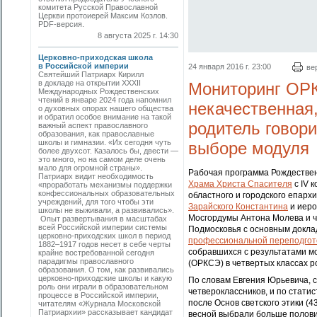
комитета Русской Православной
Церкви протоиерей Максим Козлов.
PDF-версия.
8 августа 2025 г. 14:30
Церковно-приходская школа
в Российской империи
24 января 2016 г. 23:00
ве
Святейший Патриарх Кирилл
в докладе на открытии XXXII
Мониторинг ОРК
Международных Рождественских
чтений в январе 2024 года напомнил
некачественная
о духовных опорах нашего общества
и обратил особое внимание на такой
родитель говор
важный аспект православного
образования, как православные
школы и гимназии. «Их сегодня чуть
выборе модуля
более двухсот. Казалось бы, двести —
это много, но на самом деле очень
мало для огромной страны».
Рабочая программа Рождествен
Патриарх видит необходимость
Храма Христа Спасителя
с IV 
«проработать механизмы поддержки
конфессиональных образовательных
областного и городского епарх
учреждений, для того чтобы эти
Зарайского Константина
и иеро
школы не выживали, а развивались».
Мосгордумы Антона Молева и ч
Опыт развертывания в масштабах
всей Российской империи системы
Подмосковья с основным докла
церковно-­приходских школ в период
профессиональной переподгот
1882–1917 годов несет в себе черты
собравшихся с результатами мо
крайне востребованной сегодня
парадигмы православного
(ОРКСЭ) в четвертых классах 
образования. О том, как развивались
церковно-приходские школы и какую
По словам Евгения Юрьевича, с
роль они играли в образовательном
четвероклассников, и по стати
процессе в Российской империи,
после Основ светского этики 
читателям «Журнала Московской
Патриархии» рассказывает кандидат
весной выбрали больше полови