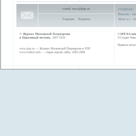
e-mail:
news@jmp.ru
ГЛАВНАЯ
|
Новости
|
Ан
Редакция
Подписка
About us
|
Ли
©
Журнал Московской Патриархии
©
АРЕФА-це
и Церковный вестник
, 2007-2026
©Студия Никол
Правила испол
www.jmp.ru
— Журнал Московской Патриархии в PDF
www.tserkov.info
— старая версия сайта, 2002-2008