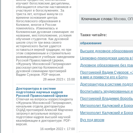
изучают богословские дисциплины,
обогащаются опытом наставников и
участвуют в богослужениях. За
триста лет, которые минули со
времени основания центра
Ключевые слова:
Москва
,
ОП
богословского образования в
Коломне, многое в России
поменялось. Изменилась и
Коломенская духовная семинария: ее
Также читайте:
название, местоположение, условия
обучения студентов. Как духовной
школе спустя три века своего
образование
исторического бытия удается
оставаться верной традиции, но при
Высшее духовное образование 
этом современным и стремительно
развивающимся учебным заведением
Церковно-приходская школа в
Русской Православной Церкви,
«Журналу Московской Патриархии»
Духовное образование без гра
рассказал ректор Коломенской
духовной семинарии протоиерей
Протоиерей Вадим Суворов: «
Вадим Суворов. PDF-версия.
в мир и привести его к Богу»
28 июня 2023 г. 15:00
Докторантура в системе подго
Докторантура в системе
Воспитывать эрудированных и
подготовки научных кадров
Русской Православной Церкви
Протоиерей Владимир Воробьев
Отвечая на вопросы корреспондента
«Журнала Московской Патриархии»,
Митрополит Калужский и Боро
начальник отдела докторантуры
ОЦАД протоиерей Алексий Марченко
Митрополит Калужский и Боров
затронул актуальные вопросы
подготовки кадров высшей научной
Вуз под вязом
квалификации в докторантуре. PDF-
версия.
16 ноября 2022 г. 17:00