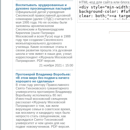
HTML-код для сайта или блога
Воспитывать эрудированных и
духовно просвещенных пастырей
Официальной датой учреждения
Смоленской православной духовной
семинарии (далее СПДС) считается 5
мая 1995 года. Но ее основы были
заложены архиепископом
Смоленским и Калининградским
Кириллом (ныне Патриарх
Московский и всея Руси) еще в 1988
году при создании Смоленского
межъепархиального духовного
училища. Какие основные этапы в
своем развитии прошла эта духовная
школа и чем живет в наши дни, узнал
корреспондент «Журнала Московской
Патриархии». PDF-версия.
21 ноября 2021 г. 15:00
Протоиерей Владимир Воробьев:
«В этом мире без подвига ничего
хорошего не сделаешь»
В этом году ректору Православного
Свято-Тихоновского гуманитарного
университета протоиерею Владимиру
Воробьеву исполнилось 80 лет.
Известный московский священник
рассказал «Журналу Московской
Патриархии» о том, как жили
верующие семьи в советское время,
как москвичу и кандидату наук было
непросто стать священником, как
зарождался Свято-Тихоновский
университет и чем ценен для нас
подвиг новомучеников. PDF-версия.