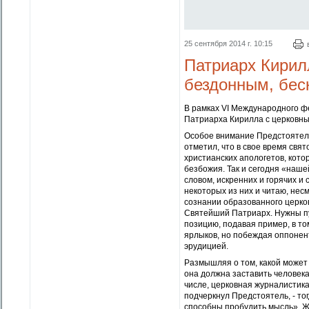
25 сентября 2014 г. 10:15
Патриарх Кирилл
бездонным, бес
В рамках VI Международного ф
Патриарха Кирилла с церковны
Особое внимание Предстоятель
отметил, что в свое время свя
христианских апологетов, кот
безбожия. Так и сегодня «наш
словом, искренних и горячих и
некоторых из них и читаю, нес
сознании образованного церков
Святейший Патриарх. Нужны п
позицию, подавая пример, в то
ярлыков, но побеждая оппонен
эрудицией.
Размышляя о том, какой может
она должна заставить человека
числе, церковная журналистика
подчеркнул Предстоятель, - тог
способны пробудить мысль». Жу