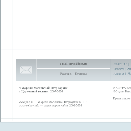
e-mail:
news@jmp.ru
ГЛАВНАЯ
|
Новости
|
Ан
Редакция
Подписка
About us
|
Ли
©
Журнал Московской Патриархии
©
АРЕФА-це
и Церковный вестник
, 2007-2026
©Студия Никол
Правила испол
www.jmp.ru
— Журнал Московской Патриархии в PDF
www.tserkov.info
— старая версия сайта, 2002-2008