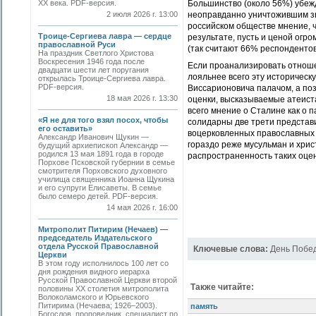
ХХ века. PDF-версия.
Большинство (около 56%) убеж
2 июля 2026 г. 13:00
неоправданно уничтожившим зн
российском обществе мнение, ч
Троице-Сергиева лавра — сердце
результате, пусть и ценой огро
православной Руси
(так считают 66% респондентов
На праздник Светлого Христова
Воскресения 1946 года после
Если проанализировать отноше
двадцати шести лет поругания
лояльнее всего эту историчес
открылась Троице-Сергиева лавра.
PDF-версия.
Виссарионовича палачом, а по
18 мая 2026 г. 13:30
оценки, высказываемые атеист
всего мнение о Сталине как о 
«Я не для того взял посох, чтобы
солидарны две трети представи
его оставить»
воцерковленных православных 
Александр Иванович Щукин —
гораздо реже мусульман и хрис
будущий архиепископ Александр —
родился 13 мая 1891 года в городе
распространенность таких оце
Порхове Псковской губернии в семье
смотрителя Порховского духовного
училища священника Иоанна Щукина
и его супруги Елисаветы. В семье
было семеро детей. PDF-версия.
14 мая 2026 г. 16:00
Митрополит Питирим (Нечаев) —
председатель Издательского
отдела Русской Православной
Ключевые слова:
День Побе
Церкви
В этом году исполнилось 100 лет со
дня рождения видного иерарха
Русской Православной Церкви второй
Также читайте:
половины XX столетия митрополита
Волоколамского и Юрьевского
Питирима (Нечаева; 1926–2003).
память
Богослов, проповедник, специалист по