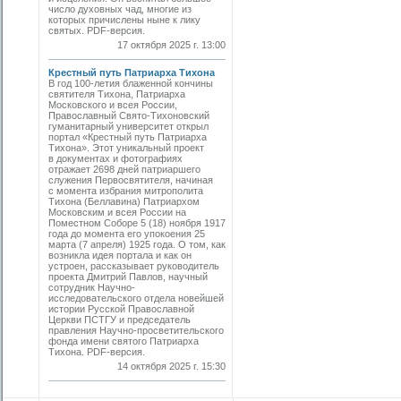
число духовных чад, многие из
которых причислены ныне к лику
святых. PDF-версия.
17 октября 2025 г. 13:00
Крестный путь Патриарха Тихона
В год 100-летия блаженной кончины
святителя Тихона, Патриарха
Московского и всея России,
Православный Свято-Тихоновский
гуманитарный университет открыл
портал «Крестный путь Патриарха
Тихона». Этот уникальный проект
в документах и фотографиях
отражает 2698 дней патриаршего
служения Первосвятителя, начиная
с момента избрания митрополита
Тихона (Беллавина) Патриархом
Московским и всея России на
Поместном Соборе 5 (18) ноября 1917
года до момента его упокоения 25
марта (7 апреля) 1925 года. О том, как
возникла идея портала и как он
устроен, рассказывает руководитель
проекта Дмитрий Павлов, научный
сотрудник Научно-
исследовательского отдела новейшей
истории Русской Православной
Церкви ПСТГУ и председатель
правления Научно-просветительского
фонда имени святого Патриарха
Тихона. PDF-версия.
14 октября 2025 г. 15:30