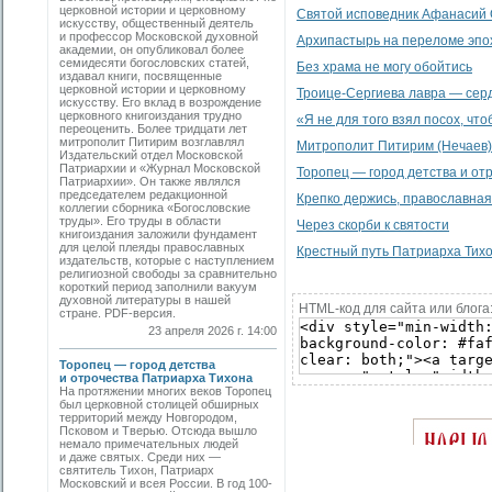
церковной истории и церковному
Святой исповедник Афанасий 
искусству, общественный деятель
и профессор Московской духовной
Архипастырь на переломе эпо
академии, он опубликовал более
семидесяти богословских статей,
Без храма не могу обойтись
издавал книги, посвященные
церковной истории и церковному
Троице-Сергиева лавра — сер
искусству. Его вклад в возрождение
церковного книгоиздания трудно
«Я не для того взял посох, что
переоценить. Более тридцати лет
митрополит Питирим возглавлял
Митрополит Питирим (Нечаев)
Издательский отдел Московской
Патриархии и «Журнал Московской
Торопец — город детства и от
Патриархии». Он также являлся
председателем редакционной
Крепко держись, православная 
коллегии сборника «Богословские
труды». Его труды в области
Через скорби к святости
книгоиздания заложили фундамент
для целой плеяды православных
Крестный путь Патриарха Тих
издательств, которые с наступлением
религиозной свободы за сравнительно
короткий период заполнили вакуум
духовной литературы в нашей
HTML-код для сайта или блога
стране. PDF-версия.
23 апреля 2026 г. 14:00
Торопец — город детства
и отрочества Патриарха Тихона
На протяжении многих веков Торопец
был церковной столицей обширных
территорий между Новгородом,
Псковом и Тверью. Отсюда вышло
немало примечательных людей
и даже святых. Среди них —
святитель Тихон, Патриарх
Московский и всея России. В год 100-