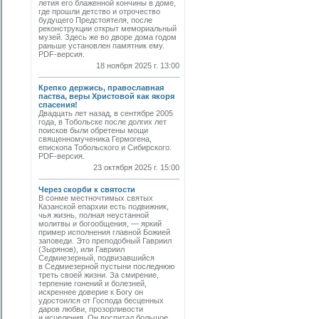
летия его блаженной кончины в доме,
где прошли детство и отрочество
будущего Предстоятеля, после
реконструкции открыт мемориальный
музей. Здесь же во дворе дома годом
раньше установлен памятник ему.
PDF-версия.
18 ноября 2025 г. 13:00
Крепко держись, православная
паства, веры Христовой как якоря
спасения!
Двадцать лет назад, в сентябре 2005
года, в Тобольске после долгих лет
поисков были обретены мощи
священномученика Гермогена,
епископа Тобольского и Сибирского.
PDF-версия.
23 октября 2025 г. 15:00
Через скорби к святости
В сонме местночтимых святых
Казанской епархии есть подвижник,
чья жизнь, полная неустанной
молитвы и богообщения, — яркий
пример исполнения главной Божией
заповеди. Это преподобный Гавриил
(Зырянов), или Гавриил
Седмиезерный, подвизавшийся
в Седмиезерной пустыни последнюю
треть своей жизни. За смирение,
терпение гонений и болезней,
искреннее доверие к Богу он
удостоился от Господа бесценных
даров любви, прозорливости
и исцеления. Он воспитал большое