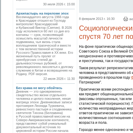
30 июля 2026 г. 15:00
Архипастырь на переломе эпох
Восемнадцатого августа 1966 года
8 февраля 2013 г. 16:30
ве
в Краснодаре отошел ко Господу
митрополит Краснодарский
Социологически
и Кубанский Виктор (Святин). В 2026
году исполняется 60 лет со дня его
спустя 70 лет п
кончины — срок, позволяющий
осмыслить масштаб личности
подвижника, чья жизнь стала
воплощением трагической и вместе
На фоне практически общенаро
с тем величественной истории
Советского Союза в Великой О
Русского Православия в XX веке. Его
неоднозначно и противоречиво
жизненный путь пролег от
оренбургских степей до
и преступника, так и государс
дальневосточных рубежей, от
революционного лихолетья к долгому
Таков результат репрезентатив
служению в Китае и возвращению на
человека в представлениях об 
Родину. PDF-версия.
проведенного в прошлом году
Ф
22 июля 2026 г. 11:30
Патриархии".
Без храма не могу обойтись
Практически всеми респондент
Дневник — это одновременно
как предмет общенациональной
свидетельство жизни отдельного
человека и целого поколения, некая
(массивы опрошенных, так или 
матрица эпохи. Дневниковые записи
статистической погрешности). 
протоиерея Леонида Туркевича,
количества неоправданных жер
ревностного пастыря и сподвижника
святителя Тихона (Беллавина)
ответов практически не зависи
в Русской православной миссии на
количественные соотношения с
Северо-Американском континенте,
возраста и пола.
представляют собой уникальный
документальный источник по
Гораздо менее однозначно и ч
церковной истории России начала