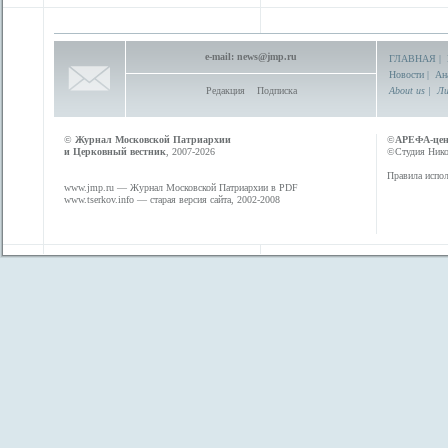
e-mail:
news@jmp.ru
ГЛАВНАЯ
|
Новости
|
Ан
Редакция
Подписка
About us
|
Ли
©
Журнал Московской Патриархии
©
АРЕФА-це
и Церковный вестник
, 2007-2026
©Студия Никол
Правила испол
www.jmp.ru
— Журнал Московской Патриархии в PDF
www.tserkov.info
— старая версия сайта, 2002-2008