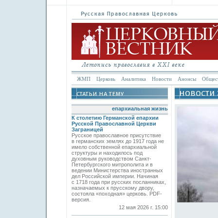
ЖМП
Церковь
Аналитика
Новости
Анонсы
Общес
епархиальная жизнь
К столетию Германской епархии
Русской Православной Церкви
Заграницей
Русское православное присутствие
в германских землях до 1917 года не
имело собственной епархиальной
структуры и находилось под
духовным руководством Санкт-
Петербургского митрополита и в
ведении Министерства иностранных
дел Российской империи. Начиная
с 1718 года при русских посланниках,
назначаемых к прусскому двору,
состояла «походная» церковь. PDF-
версия.
12 мая 2026 г. 15:00