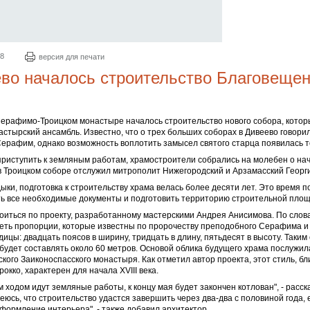
38
версия для печати
во началось строительство Благовещен
Серафимо-Троицком монастыре началось строительство нового собора, кото
стырский ансамбль. Известно, что о трех больших соборах в Дивеево говори
рафим, однако возможность воплотить замысел святого старца появилась т
приступить к земляным работам, храмостроители собрались на молебен о на
в Троицком соборе отслужил митрополит Нижегородский и Арзамасский Георг
ыки, подготовка к строительству храма велась более десяти лет. Это время п
ь все необходимые документы и подготовить территорию строительной площ
оиться по проекту, разработанному мастерскими Андрея Анисимова. По слов
меть пропорции, которые известны по пророчеству преподобного Серафима 
ицы: двадцать поясов в ширину, тридцать в длину, пятьдесят в высоту. Таким
будет составлять около 60 метров. Основой облика будущего храма послужил
ского Заиконоспасского монастыря. Как отметил автор проекта, этот стиль, бл
окко, характерен для начала XVIII века.
 ходом идут земляные работы, к концу мая будет закончен котлован", - расс
еюсь, что строительство удастся завершить через два-два с половиной года,
оформление интерьера", - также добавил архитектор.