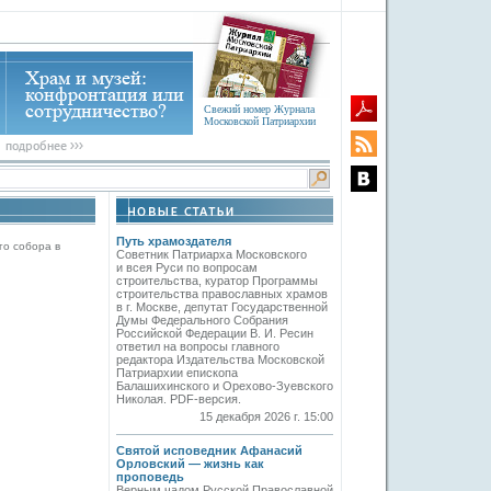
Свежий номер Журнала
Московской Патриархии
Путь храмоздателя
го собора в
Советник Патриарха Московского
и всея Руси по вопросам
строительства, куратор Программы
строительства православных храмов
в г. Москве, депутат Государственной
Думы Федерального Собрания
Российской Федерации В. И. Ресин
ответил на вопросы главного
редактора Издательства Московской
Патриархии епископа
Балашихинского и Орехово-Зуевского
Николая. PDF-версия.
15 декабря 2026 г. 15:00
Святой исповедник Афанасий
Орловский — жизнь как
проповедь
Верным чадом Русской Православной