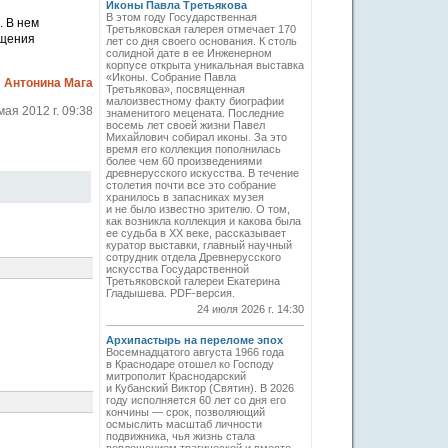
Иконы Павла Третьякова
В этом году Государственная
. В нем
Третьяковская галерея отмечает 170
ещения
лет со дня своего основания. К столь
солидной дате в ее Инженерном
корпусе открыта уникальная выставка
«Иконы. Собрание Павла
Антонина Мага
Третьякова», посвященная
малоизвестному факту биографии
мая 2012 г. 09:38
знаменитого мецената. Последние
восемь лет своей жизни Павел
Михайлович собирал иконы. За это
время его коллекция пополнилась
более чем 60 произведениями
древнерусского искусства. В течение
столетия почти все это собрание
хранилось в запасниках музея
и не было известно зрителю. О том,
как возникла коллекция и какова была
ее судьба в ХХ веке, рассказывает
куратор выставки, главный научный
сотрудник отдела Древнерусского
искусства Государственной
Третьяковской галереи Екатерина
Гладышева. PDF-версия.
24 июля 2026 г. 14:30
Архипастырь на переломе эпох
Восемнадцатого августа 1966 года
в Краснодаре отошел ко Господу
митрополит Краснодарский
и Кубанский Виктор (Святин). В 2026
году исполняется 60 лет со дня его
кончины — срок, позволяющий
осмыслить масштаб личности
подвижника, чья жизнь стала