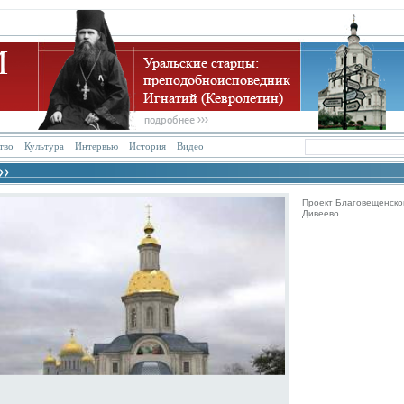
тво
Культура
Интервью
История
Видео
Проект Благовещенско
Дивеево