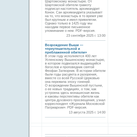
Шартомскому монастырю. От
Шартомской обители грамоту
подписал настоятель архимандрит
Конон. Сан архимандрита указывает
на то, что монастырь в то время уже
был крупным и имел привилегии.
Однако только в 1425 году мы
находим первое письменное
упоминание о нем. PDF-версия.
23 сентября 2025 г. 13:00
Возрождение Выши —
«преутешительной и
преблаженной обители»
В этом году исполняется 400 лет
Успенскому Вышенскому монастырю,
в котором подвизался выдающийся
богослов и проповедник святой
Феофан Затворник. В истории обители
были годы расцвета и разорения,
вместе со всей Русской Церковью
она пережила эпоху гонений.
О возрождении Вышенской пустыни,
о ее новых традициях, о том, как
устроена здесь монашеская жизнь
и каковы перспективы обители как
центра духовного просвещения, узнал
корреспондент «Журнала Московской
Патриархии». PDF-версия.
13 августа 2025 г. 14:00