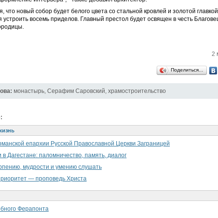
, что новый собор будет белого цвета со стальной кровлей и золотой главкой
 устроить восемь приделов. Главный престол будет освящен в честь Благов
ородицы.
2 
Поделиться…
ова:
монастырь
,
Серафим Саровский
,
храмостроительство
:
жизнь
рманской епархии Русской Православной Церкви Заграницей
 в Дагестане: паломничество, память, диалог
ерпению, мудрости и умению слушать
приоритет — проповедь Христа
обного Ферапонта