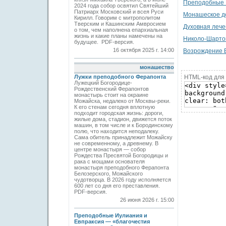
Преподобные 
2024 года собор освятил Святейший
Патриарх Московский и всея Руси
Монашеское де
Кирилл. Говорим с митрополитом
Тверским и Кашинским Амвросием
Духовная лече
о том, чем наполнена епархиальная
жизнь и какие планы намечены на
Николо-Шарто
будущее. PDF-версия.
16 октября 2025 г. 14:00
Возрождение 
монашество
HTML-код для 
Лужки преподобного Ферапонта
Лужецкий Богородице-
Рождественский Ферапонтов
монастырь стоит на окраине
Можайска, недалеко от Москвы-реки.
К его стенам сегодня вплотную
подходит городская жизнь: дороги,
жилые дома, стадион, движется поток
машин, в том числе и к Бородинскому
полю, что находится неподалеку.
Сама обитель принадлежит Можайску
не современному, а древнему. В
центре монастыря — собор
Рождества Пресвятой Богородицы и
рака с мощами основателя
монастыря преподобного Ферапонта
Белозерского, Можайского
чудотворца. В 2026 году исполняется
600 лет со дня его преставления.
PDF-версия.
26 июня 2026 г. 15:00
Преподобные Иулиания и
Евпраксия — «благочестия