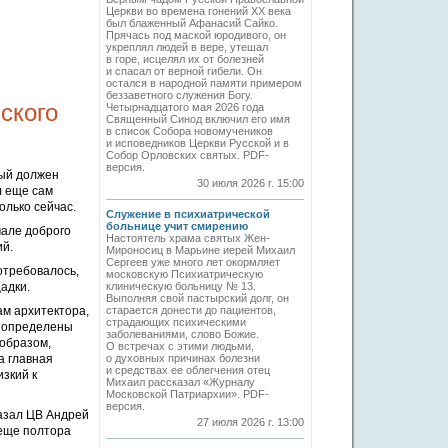
Церкви во времена гонений XX века
был блаженный Афанасий Сайко.
Прячась под маской юродивого, он
укреплял людей в вере, утешал
в горе, исцелял их от болезней
и спасал от верной гибели. Он
остался в народной памяти примером
беззаветного служения Богу.
ского
Четырнадцатого мая 2026 года
Священный Синод включил его имя
в список Собора новомучеников
и исповедников Церкви Русской и в
Собор Орловских святых. PDF-
версия.
рый должен
30 июля 2026 г. 15:00
л еще сам
олько сейчас.
Служение в психиатрической
больнице учит смирению
чале доброго
Настоятель храма святых Жен-
ий.
Мироносиц в Марьине иерей Михаил
Сергеев уже много лет окормляет
отребовалось,
московскую Психиатрическую
адки.
клиническую больницу № 13.
Выполняя свой пастырский долг, он
ам архитектора,
старается донести до пациентов,
страдающих психическими
и определены
заболеваниями, слово Божие.
 образом,
О встречах с этими людьми,
а главная
о духовных причинах болезни
и средствах ее облегчения отец
изкий к
Михаил рассказал «Журналу
Московской Патриархии». PDF-
версия.
казал ЦВ Андрей
27 июля 2026 г. 13:00
 еще полтора