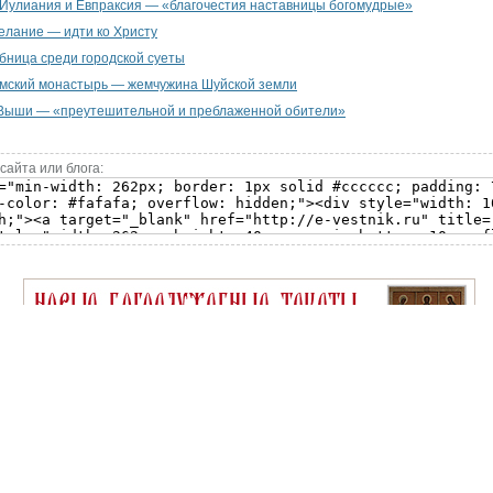
Иулиания и Евпраксия — «благочестия наставницы богомудрые»
лание — идти ко Христу
бница среди городской суеты
мский монастырь — жемчужина Шуйской земли
Выши — «преутешительной и преблаженной обители»
сайта или блога: