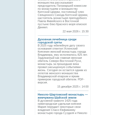
монашества рассказывает
председатель Патриаршей комиссии
по монастырям и монашеству
Коптской Церкви, постоянный член
Священного Синода Коптской Церкви,
настоятель монастыря преподобного
Павла Фивейского в Восточной
пустыне близ Красного моря епископ
Даниил.
22 мая 2026 г. 15:30
Духовная лечебница среди
городской суеты
В 2025 году юбилейную дату своего
основания отметил Успенский
Княгинин женский монастырь города
Владимира, ему исполнилось 825 лет.
Задуманный как главная женская
обитель Северо-Восточной Руси,
монастырь за прошедшие века
прожил насыщенную событиями
жизнь. Сегодня он остается одним из
оплотов женского монашества
Владимирской епархии и ярким
примером городской обители. PDF-
версия.
15 декабря 2025 г. 14:00
Николо-Шартомский монастырь —
жемчужина Шуйской земли
В духовной грамоте 1425 года
нижегородская удельная княгиня
Мария передает некоторые свои
владения Спасо-Евфимиеву
монастырю города Суздаля и Николо-