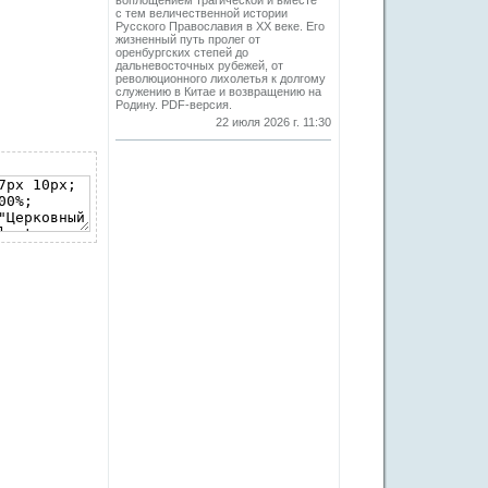
воплощением трагической и вместе
с тем величественной истории
Русского Православия в XX веке. Его
жизненный путь пролег от
оренбургских степей до
дальневосточных рубежей, от
революционного лихолетья к долгому
служению в Китае и возвращению на
Родину. PDF-версия.
22 июля 2026 г. 11:30