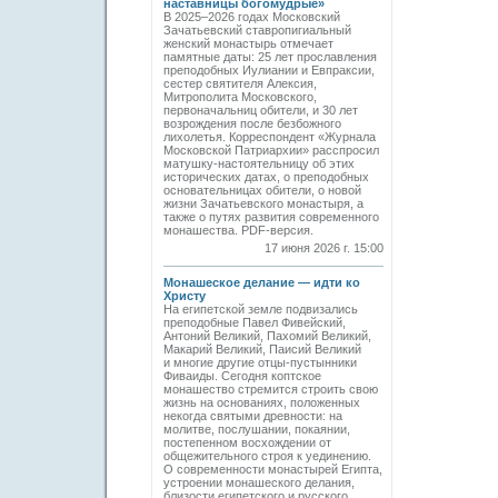
наставницы богомудрые»
В 2025–2026 годах Московский
Зачатьевский ставропигиальный
женский монастырь отмечает
памятные даты: 25 лет прославления
преподобных Иулиании и Евпраксии,
сестер святителя Алексия,
Митрополита Московского,
первоначальниц обители, и 30 лет
возрождения после безбожного
лихолетья. Корреспондент «Журнала
Московской Патриархии» расспросил
матушку-настоятельницу об этих
исторических датах, о преподобных
основательницах обители, о новой
жизни Зачатьевского монастыря, а
также о путях развития современного
монашества. PDF-версия.
17 июня 2026 г. 15:00
Монашеское делание — идти ко
Христу
На египетской земле подвизались
преподобные Павел Фивейский,
Антоний Великий, Пахомий Великий,
Макарий Великий, Паисий Великий
и многие другие отцы-пустынники
Фиваиды. Сегодня коптское
монашество стремится строить свою
жизнь на основаниях, положенных
некогда святыми древности: на
молитве, послушании, покаянии,
постепенном восхождении от
общежительного строя к уединению.
О современности монастырей Египта,
устроении монашеского делания,
близости египетского и русского