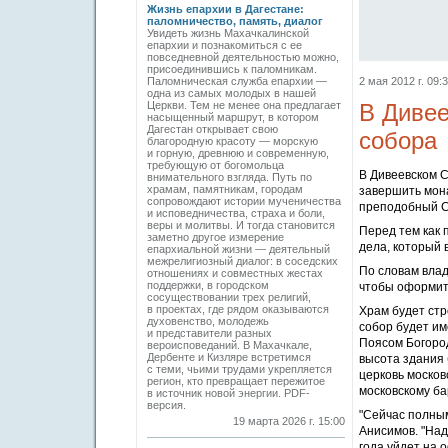
Жизнь епархии в Дагестане:
паломничество, память, диалог
Увидеть жизнь Махачкалинской
епархии и познакомиться с ее
повседневной деятельностью можно,
присоединившись к паломникам.
2 мая 2012 г. 09:
Паломническая служба епархии —
одна из самых молодых в нашей
В Дивее
Церкви. Тем не менее она предлагает
насыщенный маршрут, в котором
Дагестан открывает свою
собора
благородную красоту — морскую
и горную, древнюю и современную,
требующую от богомольца
В Дивеевском 
внимательного взгляда. Путь по
храмам, памятникам, городам
завершить мона
сопровождают истории мученичества
преподобный Се
и исповедничества, страха и боли,
веры и молитвы. И тогда становится
Перед тем как 
заметно другое измерение
дела, который 
епархиальной жизни — деятельный
межрелигиозный диалог: в соседских
По словам влад
отношениях и совместных жестах
поддержки, в городском
чтобы оформит
сосуществовании трех религий,
в проектах, где рядом оказываются
Храм будет стр
духовенство, молодежь
собор будет и
и представители разных
Поясом Богород
вероисповеданий. В Махачкале,
Дербенте и Кизляре встретимся
высота здания 
с теми, чьими трудами укрепляется
церковь москов
регион, кто превращает пережитое
московскому бар
в источник новой энергии. PDF-
версия.
"Сейчас полным
19 марта 2026 г. 15:00
Анисимов. "Над
года уйдет на 