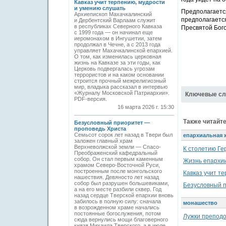
Кавказ учит терпению, мудрости
и умению слушать
Предполагается
Архиепископ Махачкалинский
предполагается
и Дербентский Варлаам служит
в республиках Северного Кавказа
Пресвятой Бог
с 1999 года — он начинал еще
иеромонахом в Ингушетии, затем
продолжал в Чечне, а с 2013 года
управляет Махачкалинской епархией.
О том, как изменилась церковная
жизнь на Кавказе за эти годы, как
Церковь подвергалась угрозам
террористов и на каком основании
строится прочный межрелигиозный
мир, владыка рассказал в интервью
«Журналу Московской Патриархии».
Ключевые сл
PDF-версия.
16 марта 2026 г. 15:30
Также читайте
Безусловный приоритет —
проповедь Христа
Семьсот сорок лет назад в Твери был
епархиальная 
заложен главный храм
Верхневолжской земли — Спасо-
К столетию Ге
Преображенский кафедральный
собор. Он стал первым каменным
Жизнь епархии
храмом Северо-Восточной Руси,
построенным после монгольского
Кавказ учит т
нашествия. Девяносто лет назад
собор был разрушен большевиками,
Безусловный 
а на его месте разбили сквер. Год
назад сердце Тверской епархии вновь
забилось в полную силу: сначала
монашество
в возрожденном храме начались
постоянные богослужения, потом
Лужки препод
сюда вернулись мощи благоверного
князя Михаила Тверского, а в июле