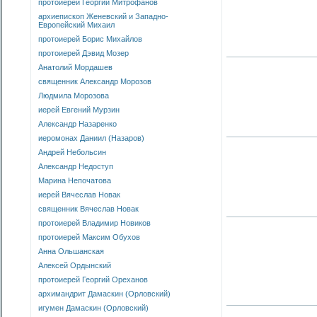
протоиерей Георгий Митрофанов
архиепископ Женевский и Западно-
Европейский Михаил
протоиерей Борис Михайлов
протоиерей Дэвид Мозер
Анатолий Мордашев
священник Александр Морозов
Людмила Морозова
иерей Евгений Мурзин
Александр Назаренко
иеромонах Даниил (Назаров)
Андрей Небольсин
Александр Недоступ
Марина Непочатова
иерей Вячеслав Новак
священник Вячеслав Новак
протоиерей Владимир Новиков
протоиерей Максим Обухов
Анна Ольшанская
Алексей Ордынский
протоиерей Георгий Ореханов
архимандрит Дамаскин (Орловский)
игумен Дамаскин (Орловский)