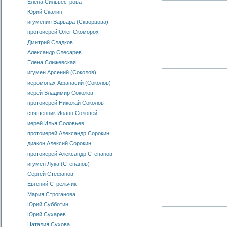
Елена Сильвестрова
Юрий Скалин
игумения Варвара (Скворцова)
протоиерей Олег Скоморох
Дмитрий Сладков
Александр Слесарев
Елена Слижевская
игумен Арсений (Соколов)
иеромонах Афанасий (Соколов)
иерей Владимир Соколов
протоиерей Николай Соколов
священник Иоанн Соловей
иерей Илья Соловьев
протоиерей Александр Сорокин
диакон Алексий Сорокин
протоиерей Александр Степанов
игумен Лука (Степанов)
Сергей Стефанов
Евгений Стрельчик
Мария Строганова
Юрий Субботин
Юрий Сухарев
Наталия Сухова