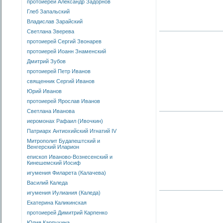
протоиерей Александр Задорнов
Глеб Запальский
Владислав Зарайский
Светлана Зверева
протоиерей Сергий Звонарев
протоиерей Иоанн Знаменский
Дмитрий Зубов
протоиерей Петр Иванов
священник Сергий Иванов
Юрий Иванов
протоиерей Ярослав Иванов
Светлана Иванова
иеромонах Рафаил (Ивочкин)
Патриарх Антиохийский Игнатий IV
Митрополит Будапештский и
Венгерский Иларион
епископ Иваново-Вознесенский и
Кинешемский Иосиф
игумения Филарета (Калачева)
Василий Каледа
игумения Иулиания (Каледа)
Екатерина Каликинская
протоиерей Димитрий Карпенко
Юлия Карпухина