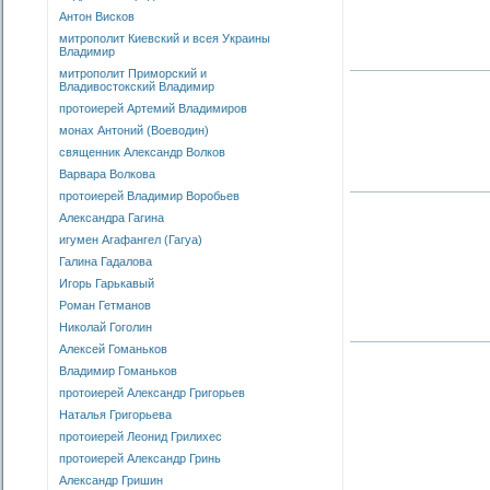
Антон Висков
митрополит Киевский и всея Украины
Владимир
митрополит Приморский и
Владивостокский Владимир
протоиерей Артемий Владимиров
монах Антоний (Воеводин)
священник Александр Волков
Варвара Волкова
протоиерей Владимир Воробьев
Александра Гагина
игумен Агафангел (Гагуа)
Галина Гадалова
Игорь Гарькавый
Роман Гетманов
Николай Гоголин
Алексей Гоманьков
Владимир Гоманьков
протоиерей Александр Григорьев
Наталья Григорьева
протоиерей Леонид Грилихес
протоиерей Александр Гринь
Александр Гришин