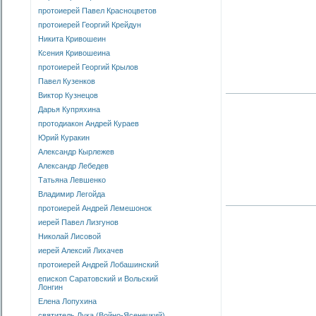
протоиерей Павел Красноцветов
протоиерей Георгий Крейдун
Никита Кривошеин
Ксения Кривошеина
протоиерей Георгий Крылов
Павел Кузенков
Виктор Кузнецов
Дарья Купряхина
протодиакон Андрей Кураев
Юрий Куракин
Александр Кырлежев
Александр Лебедев
Татьяна Левшенко
Владимир Легойда
протоиерей Андрей Лемешонок
иерей Павел Лизгунов
Николай Лисовой
иерей Алексий Лихачев
протоиерей Андрей Лобашинский
епископ Саратовский и Вольский
Лонгин
Елена Лопухина
святитель Лука (Войно-Ясенецкий)