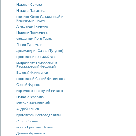
Наталья Сухова
Наталья Тарасова
епископ Южно-Сахалинский и
Курильский Тихон
Александр Ткаченко
Наталия Толмачева
священник Петр Торик
Денис Туголуков
архимандрит Савва (Тутунов)
протоиерей Геннадий Фаст
митрополит Тамбовский и
Рассказовский Феодосий
Валерий Филимонов
протоиерей Сергий Филимонов
Сергей Фирсов
иеромонах Пафнутий (Фокин)
Наталья Фролова
Михаил Хасьминский
Андрей Хошев
протоиерей Всеволод Чаплин
Сергей Чапнин
монах Ермолай (Чежия)
Даниил Черепанов