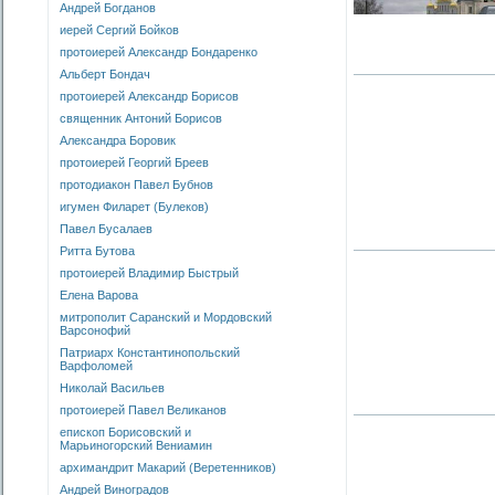
Андрей Богданов
иерей Сергий Бойков
протоиерей Александр Бондаренко
Альберт Бондач
протоиерей Александр Борисов
священник Антоний Борисов
Александра Боровик
протоиерей Георгий Бреев
протодиакон Павел Бубнов
игумен Филарет (Булеков)
Павел Бусалаев
Ритта Бутова
протоиерей Владимир Быстрый
Елена Варова
митрополит Саранский и Мордовский
Варсонофий
Патриарх Константинопольский
Варфоломей
Николай Васильев
протоиерей Павел Великанов
епископ Борисовский и
Марьиногорский Вениамин
архимандрит Макарий (Веретенников)
Андрей Виноградов