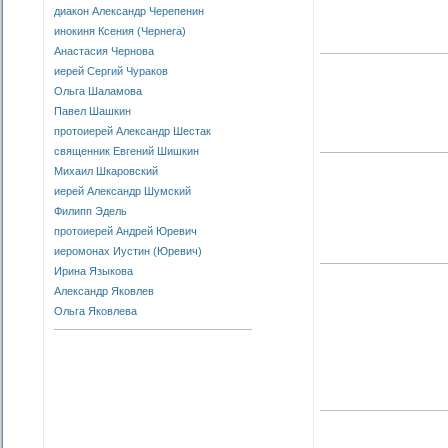
диакон Александр Черепенин
инокиня Ксения (Чернега)
Анастасия Чернова
иерей Сергий Чураков
Ольга Шаламова
Павел Шашкин
протоиерей Александр Шестак
священник Евгений Шишкин
Михаил Шкаровский
иерей Александр Шумский
Филипп Эдель
протоиерей Андрей Юревич
иеромонах Иустин (Юревич)
Ирина Языкова
Александр Яковлев
Ольга Яковлева