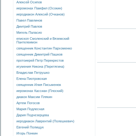
Алексей Осипов
иеромонах Памфил (Осокин)
иеродиакон Алексий (Очканов)
Павел Павлинов
Дмитрий Павлов
Мигель Паласио
епископ Смоленский и Вяземский
Пантелеимон
священник Константин Пархоменко
священник Димитрий Пашков
протоиерей Петр Перекрестов
игумения Никона (Перетягина)
Владислав Петрушко
Елена Пиотровская
священник Илия Письменюк
иеромонах Кассиан (Плоский)
диакон Максим Плякин
Артем Погосов
Мария Подлесная
Дария Подчезерцева
иеродиакон Лаврентий (Полешкевич)
Евгений Полищук
Игорь Понкин