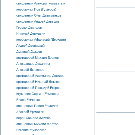
священник Алексий Гугливатый
иеромонах Иов (Гумеров)
священник Олег Давыденков
священник Андрей Давыдов
Герман Демидов
Николай Державин
иеромонах Афанасий (Дерюгин)
Андрей Десницкий
Дмитрий Дождев
протоиерей Михаил Дронов
Александра Духанина
Алексей Дьяконов
протоиерей Александр Дягилев
протоиерей Николай Дятлов
протоиерей Геннадий Егоров
игумения Сергия (Ежикова)
Елена Емченко
священник Павел Ермилов
Алексей Ермолюк
иерей Михаил Желтов
священник Михаил Желтов
Евгения Жуковская