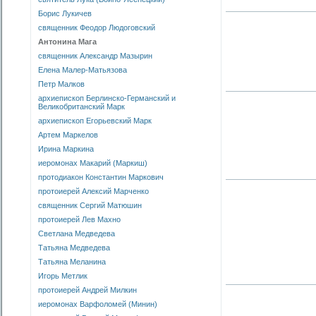
Борис Лукичев
священник Феодор Людоговский
Антонина Мага
священник Александр Мазырин
Елена Малер-Матьязова
Петр Малков
архиепископ Берлинско-Германский и
Великобританский Марк
архиепископ Егорьевский Марк
Артем Маркелов
Ирина Маркина
иеромонах Макарий (Маркиш)
протодиакон Константин Маркович
протоиерей Алексий Марченко
священник Сергий Матюшин
протоиерей Лев Махно
Светлана Медведева
Татьяна Медведева
Татьяна Меланина
Игорь Метлик
протоиерей Андрей Милкин
иеромонах Варфоломей (Минин)