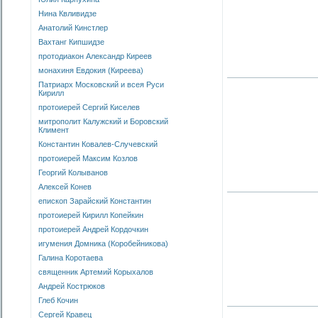
Нина Квливидзе
Анатолий Кинстлер
Вахтанг Кипшидзе
протодиакон Александр Киреев
монахиня Евдокия (Киреева)
Патриарх Московский и всея Руси
Кирилл
протоиерей Сергий Киселев
митрополит Калужский и Боровский
Климент
Константин Ковалев-Случевский
протоиерей Максим Козлов
Георгий Колыванов
Алексей Конев
епископ Зарайский Константин
протоиерей Кирилл Копейкин
протоиерей Андрей Кордочкин
игумения Домника (Коробейникова)
Галина Коротаева
священник Артемий Корыхалов
Андрей Кострюков
Глеб Кочин
Сергей Кравец