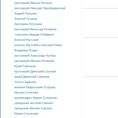
протоиерей Виктор Потапов
протоиерей Николай Преображенский
Андрей Прошкин
Алексей Пузаков
Екатерина Пятунина
протоиерей Вячеслав Резников
схиигумен Авраам (Рейдман)
Алексей Реутский
епископ Якутский и Ленский Роман
Владимир Рощин
протоиерей Александр Рычков
протоиерей Михаил Рязанцев
Юрий Савельев
протоиерей Димитрий Сазонов
иерей Димитрий Сафонов
Ольга Седакова
инокиня Евфросиния (Седова)
Михаил Селезнев
архимандрит Кирилл (Семенов)
священник Антоний Семилет
священник Михаил Сергеев
Ирина Силуянова