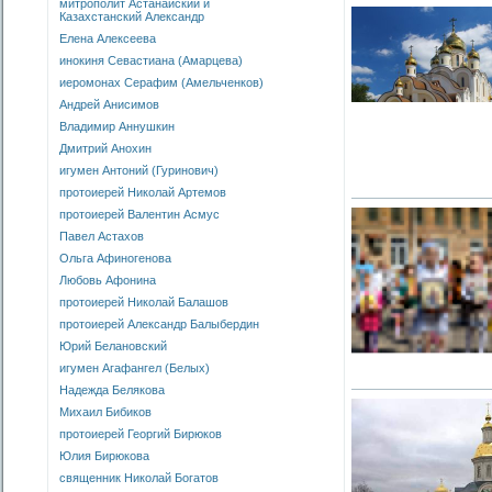
митрополит Астанайский и
Казахстанский Александр
Елена Алексеева
инокиня Севастиана (Амарцева)
иеромонах Серафим (Амельченков)
Андрей Анисимов
Владимир Аннушкин
Дмитрий Анохин
игумен Антоний (Гуринович)
протоиерей Николай Артемов
протоиерей Валентин Асмус
Павел Астахов
Ольга Афиногенова
Любовь Афонина
протоиерей Николай Балашов
протоиерей Александр Балыбердин
Юрий Белановский
игумен Агафангел (Белых)
Надежда Белякова
Михаил Бибиков
протоиерей Георгий Бирюков
Юлия Бирюкова
священник Николай Богатов