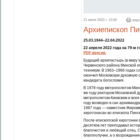
21 июня 2022 г. 13:00
верс
Архиепископ Пи
25.03.1944–22.04.2022
22 апреля 2022 года на 79-м 
PDF-версия.
Будущий архипастырь (в миру И
Червенского района Минской об
техникум. В 1963–1966 годах с
окончил Московскую духовную 
кандидата богословия.
В 1978 году митрополитом Мин
же году ректором Московской 
митрополитом Киевским и всея
году возведен в сан архиманд
1987 года — наместник Жирович
хиротонисан во епископа Пинск
После епископской хиротонии 
десятков лет преподавал истор
благочестия и любящий отец. С
благополучии, а о возрождении