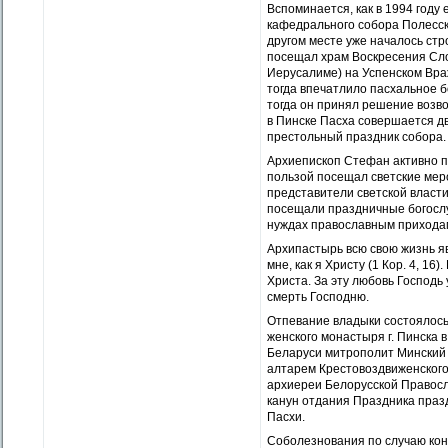
Вспоминается, как в 1994 году
кафедрального собора Полесск
другом месте уже началось стро
посещал храм Воскресения Сло
Иерусалиме) на Успенском Вра
тогда впечатлило пасхальное б
тогда он принял решение возво
в Пинске Пасха совершается дв
престольный праздник собора.
Архиепископ Стефан активно пр
пользой посещал светские мер
представители светской власти
посещали праздничные богослуж
нуждах православным прихода
Архипастырь всю свою жизнь я
мне, как я Христу (1 Кор. 4, 1
Христа. За эту любовь Господь
смерть Господню.
Отпевание владыки состоялось
женского монастыря г. Пинска 
Беларуси митрополит Минский 
алтарем Крестовоздвиженского
архиереи Белорусской Правосл
канун отдания Праздника празд
Пасхи.
Соболезнования по случаю ко