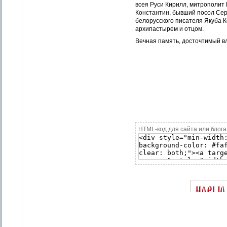
всея Руси Кирилл, митрополит
Константин, бывший посол Серб
белорусского писателя Якуба 
архипастырем и отцом.
Вечная память, досточтимый в
Протодиак
руководитель Мисс
клирик Покровско
HTML-код для сайта или блога