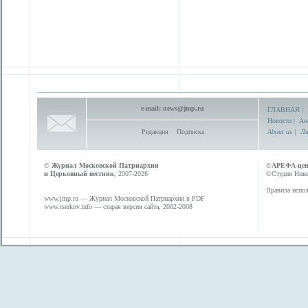
e-mail:
news@jmp.ru
ГЛАВНАЯ
|
Новости
|
Ан
Редакция
Подписка
About us
|
Ли
©
Журнал Московской Патриархии
©
АРЕФА-це
и Церковный вестник
, 2007-2026
©Студия Никол
Правила испол
www.jmp.ru
— Журнал Московской Патриархии в PDF
www.tserkov.info
— старая версия сайта, 2002-2008